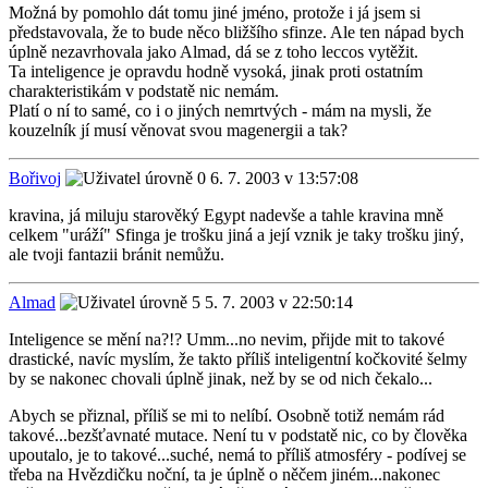
Možná by pomohlo dát tomu jiné jméno, protože i já jsem si
představovala, že to bude něco bližšího sfinze. Ale ten nápad bych
úplně nezavrhovala jako Almad, dá se z toho leccos vytěžit.
Ta inteligence je opravdu hodně vysoká, jinak proti ostatním
charakteristikám v podstatě nic nemám.
Platí o ní to samé, co i o jiných nemrtvých - mám na mysli, že
kouzelník jí musí věnovat svou magenergii a tak?
Bořivoj
6. 7. 2003 v 13:57:08
kravina, já miluju starověký Egypt nadevše a tahle kravina mně
celkem "uráží" Sfinga je trošku jiná a její vznik je taky trošku jiný,
ale tvoji fantazii bránit nemůžu.
Almad
5. 7. 2003 v 22:50:14
Inteligence se mění na?!? Umm...no nevim, přijde mit to takové
drastické, navíc myslím, že takto příliš inteligentní kočkovité šelmy
by se nakonec chovali úplně jinak, než by se od nich čekalo...
Abych se přiznal, příliš se mi to nelíbí. Osobně totiž nemám rád
takové...bezšťavnaté mutace. Není tu v podstatě nic, co by člověka
upoutalo, je to takové...suché, nemá to příliš atmosféry - podívej se
třeba na Hvězdičku noční, ta je úplně o něčem jiném...nakonec