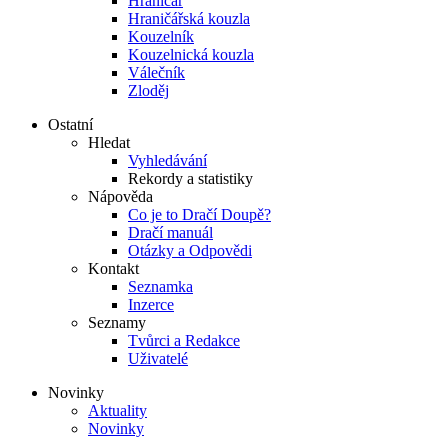
Hraničář
Hraničářská kouzla
Kouzelník
Kouzelnická kouzla
Válečník
Zloděj
Ostatní
Hledat
Vyhledávání
Rekordy a statistiky
Nápověda
Co je to Dračí Doupě?
Dračí manuál
Otázky a Odpovědi
Kontakt
Seznamka
Inzerce
Seznamy
Tvůrci a Redakce
Uživatelé
Novinky
Aktuality
Novinky