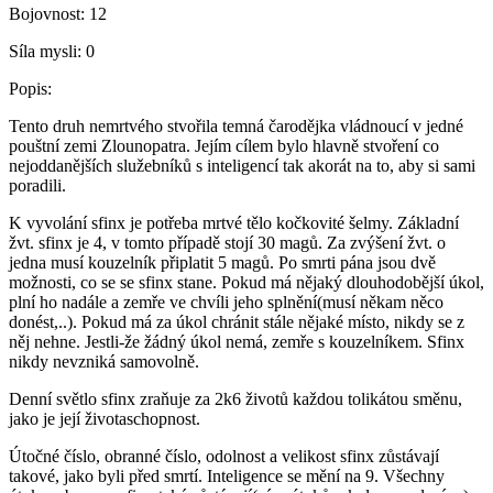
Bojovnost:
12
Síla mysli:
0
Popis:
Tento druh nemrtvého stvořila temná čarodějka vládnoucí v jedné
pouštní zemi Zlounopatra. Jejím cílem bylo hlavně stvoření co
nejoddanějších služebníků s inteligencí tak akorát na to, aby si sami
poradili.
K vyvolání sfinx je potřeba mrtvé tělo kočkovité šelmy. Základní
žvt. sfinx je 4, v tomto případě stojí 30 magů. Za zvýšení žvt. o
jedna musí kouzelník připlatit 5 magů. Po smrti pána jsou dvě
možnosti, co se se sfinx stane. Pokud má nějaký dlouhodobější úkol,
plní ho nadále a zemře ve chvíli jeho splnění(musí někam něco
donést,..). Pokud má za úkol chránit stále nějaké místo, nikdy se z
něj nehne. Jestli-že žádný úkol nemá, zemře s kouzelníkem. Sfinx
nikdy nevzniká samovolně.
Denní světlo sfinx zraňuje za 2k6 životů každou tolikátou směnu,
jako je její životaschopnost.
Útočné číslo, obranné číslo, odolnost a velikost sfinx zůstávají
takové, jako byli před smrtí. Inteligence se mění na 9. Všechny