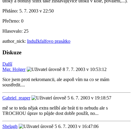
útoky a bonusy sfinx také zůstávají(více útoků v kole, povalení,...).
Přidáno:
5. 7. 2003 v 22:50
Přečteno:
0
Hlasovalo:
25
author_nick:
Indužkfalfovo prasátko
Diskuze
Další
Mgr. Holger
7. 7. 2003 v 10:53:12
Sice jsem proti nekromancii, ale aspoň vím na co se mám
soustředit....
Gabriel_reaper
6. 7. 2003 v 19:18:57
mě se to teda nějak extra nelíbí ale brát ti to nebudu ale s
TROCHOU úprav to půjde dost dobře použít, no...
Shelagh
6. 7. 2003 v 16:47:06