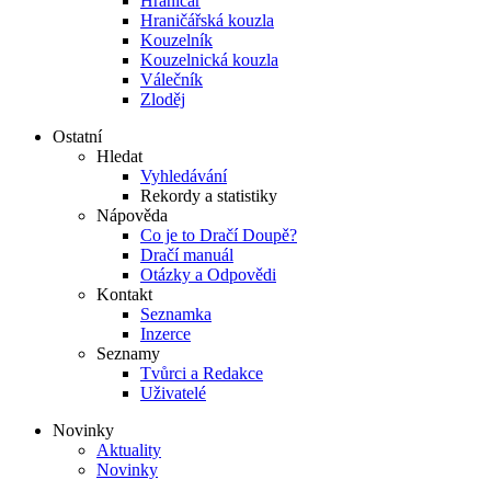
Hraničář
Hraničářská kouzla
Kouzelník
Kouzelnická kouzla
Válečník
Zloděj
Ostatní
Hledat
Vyhledávání
Rekordy a statistiky
Nápověda
Co je to Dračí Doupě?
Dračí manuál
Otázky a Odpovědi
Kontakt
Seznamka
Inzerce
Seznamy
Tvůrci a Redakce
Uživatelé
Novinky
Aktuality
Novinky