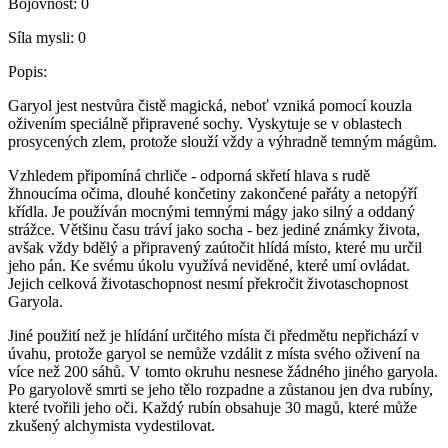
Bojovnost:
0
Síla mysli:
0
Popis:
Garyol jest nestvůra čistě magická, neboť vzniká pomocí kouzla
oživením speciálně připravené sochy. Vyskytuje se v oblastech
prosycených zlem, protože slouží vždy a výhradně temným mágům.
Vzhledem připomíná chrliče - odporná skřetí hlava s rudě
žhnoucíma očima, dlouhé končetiny zakončené pařáty a netopýří
křídla. Je používán mocnými temnými mágy jako silný a oddaný
strážce. Většinu času tráví jako socha - bez jediné známky života,
avšak vždy bdělý a připravený zaútočit hlídá místo, které mu určil
jeho pán. Ke svému úkolu využívá neviděné, které umí ovládat.
Jejich celková životaschopnost nesmí překročit životaschopnost
Garyola.
Jiné použití než je hlídání určitého místa či předmětu nepřichází v
úvahu, protože garyol se nemůže vzdálit z místa svého oživení na
více než 200 sáhů. V tomto okruhu nesnese žádného jiného garyola.
Po garyolově smrti se jeho tělo rozpadne a zůstanou jen dva rubíny,
které tvořili jeho oči. Každý rubín obsahuje 30 magů, které může
zkušený alchymista vydestilovat.