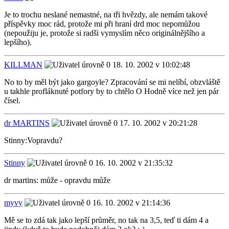
Je to trochu neslané nemastné, na tři hvězdy, ale nemám takové
příspěvky moc rád, protože mi při hraní drd moc nepomůžou
(nepoužiju je, protože si radši vymyslím něco originálnějšího a
lepšího).
KILLMAN
18. 10. 2002 v 10:02:48
No to by měl být jako gargoyle? Zpracování se mi nelíbí, obzvláště
u takhle profláknuté potfory by to chtělo O Hodně více než jen pár
čísel.
dr MARTINS
17. 10. 2002 v 20:21:28
Stinny:Vopravdu?
Stinny
16. 10. 2002 v 21:35:32
dr martins: může - opravdu může
myvy
16. 10. 2002 v 21:14:36
Mě se to zdá tak jako lepší průměr, no tak na 3,5, teď ti dám 4 a