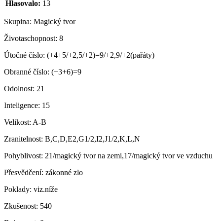
Hlasovalo:
13
Skupina:
Magický tvor
Životaschopnost:
8
Útočné číslo:
(+4+5/+2,5/+2)=9/+2,9/+2(pařáty)
Obranné číslo:
(+3+6)=9
Odolnost:
21
Inteligence:
15
Velikost:
A-B
Zranitelnost:
B,C,D,E2,G1/2,I2,J1/2,K,L,N
Pohyblivost:
21/magický tvor na zemi,17/magický tvor ve vzduchu
Přesvědčení:
zákonné zlo
Poklady:
viz.níže
Zkušenost:
540