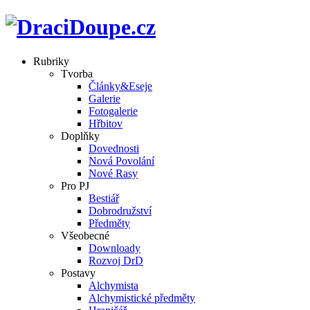
Rubriky
Tvorba
Články&Eseje
Galerie
Fotogalerie
Hřbitov
Doplňky
Dovednosti
Nová Povolání
Nové Rasy
Pro PJ
Bestiář
Dobrodružství
Předměty
Všeobecné
Downloady
Rozvoj DrD
Postavy
Alchymista
Alchymistické předměty