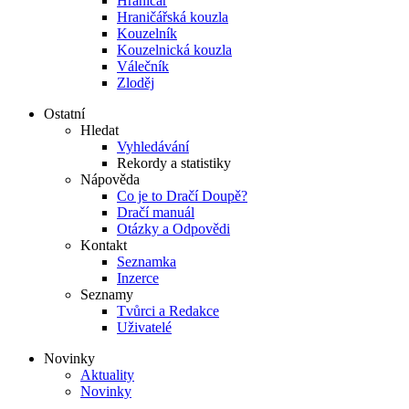
Hraničář
Hraničářská kouzla
Kouzelník
Kouzelnická kouzla
Válečník
Zloděj
Ostatní
Hledat
Vyhledávání
Rekordy a statistiky
Nápověda
Co je to Dračí Doupě?
Dračí manuál
Otázky a Odpovědi
Kontakt
Seznamka
Inzerce
Seznamy
Tvůrci a Redakce
Uživatelé
Novinky
Aktuality
Novinky