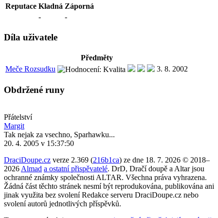
Reputace
Kladná
Záporná
-
-
Díla uživatele
Předměty
Meče Rozsudku
3. 8. 2002
Obdržené runy
Přátelství
Margit
Tak nejak za vsechno, Sparhawku...
20. 4. 2005 v 15:37:50
DraciDoupe.cz
verze 2.369 (
216b1ca
) ze dne 18. 7. 2026 © 2018–
2026
Almad
a ostatní přispěvatelé
. DrD, Dračí doupě a Altar jsou
ochranné známky společnosti ALTAR. Všechna práva vyhrazena.
Žádná část těchto stránek nesmí být reprodukována, publikována ani
jinak využita bez svolení Redakce serveru DraciDoupe.cz nebo
svolení autorů jednotlivých příspěvků.