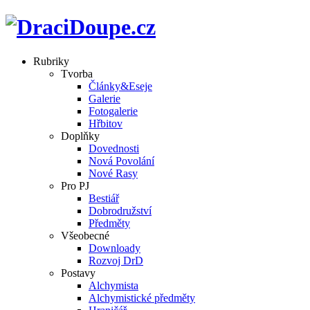
Rubriky
Tvorba
Články&Eseje
Galerie
Fotogalerie
Hřbitov
Doplňky
Dovednosti
Nová Povolání
Nové Rasy
Pro PJ
Bestiář
Dobrodružství
Předměty
Všeobecné
Downloady
Rozvoj DrD
Postavy
Alchymista
Alchymistické předměty