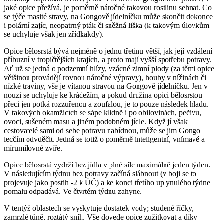
jaké opice přežívá, je poměrně náročné takovou rostlinu sehnat. Co
se týče masité stravy, na Gongově jídelníčku může skončit dokonce
i polární zajíc, neopatrný pták či sněžná liška (k takovým úlovkům
se uchyluje však jen zřídkakdy).
Opice bělosrstá bývá nejméně o jednu třetinu větší, jak její vzdálení
příbuzní v tropičtějších krajích, a proto mají vyšší spotřebu potravy.
Ať už se jedná o podzemní hlízy, vzácné zimní plody (za těmi opice
většinou provádějí rovnou náročné výpravy), houby v nížinách či
nízké traviny, vše je vítanou stravou na Gongově jídelníčku. Jen v
nouzi se uchyluje ke krádežím, a pokud družina opici bělosrstou
přeci jen potká rozzuřenou a zoufalou, je to pouze následek hladu.
V takových okamžicích se sápe klidně i po obilovinách, pečivu,
ovoci, sušeném masu a jiném podobném jídle. Když jí však
cestovatelé sami od sebe potravu nabídnou, může se jim Gongo
lecčím odvděčit. Jedná se totiž o poměrně inteligentní, vnímavé a
mírumilovné zvíře.
Opice bělosrstá vydrží bez jídla v plné síle maximálně jeden týden.
V následujícím týdnu bez potravy začíná slábnout (v boji se to
projevuje jako postih -2 k ÚČ) a ke konci třetího uplynulého týdne
pomalu odpadává. Ve čtvrtém týdnu zahyne.
V tentýž oblastech se vyskytuje dostatek vody; studené říčky,
zamrzlé tůně, roztátý sníh. Vše dovede opice zužitkovat a díky