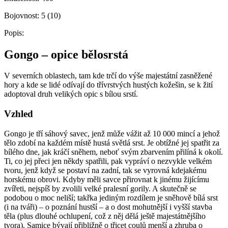
Bojovnost:
5 (10)
Popis:
Gongo – opice bělosrstá
V severních oblastech, tam kde trčí do výše majestátní zasněžené
hory a kde se lidé odívají do třívrstvých hustých kožešin, se k žití
adoptoval druh velikých opic s bílou srstí.
Vzhled
Gongo je tří sáhový savec, jenž může vážit až 10 000 mincí a jehož
tělo zdobí na každém místě hustá světlá srst. Je obtížné jej spatřit za
bílého dne, jak kráčí sněhem, neboť svým zbarvením přilíná k okolí.
Ti, co jej přeci jen někdy spatřili, pak vypráví o nezvykle velkém
tvoru, jenž když se postaví na zadní, tak se vyrovná kdejakému
horskému obrovi. Kdyby měli savce přirovnat k jinému žijícímu
zvířeti, nejspíš by zvolili velké pralesní gorily. A skutečně se
podobou o moc neliší; takřka jediným rozdílem je sněhově bílá srst
(i na tváři) – o poznání hustší – a o dost mohutnější i vyšší stavba
těla (plus dlouhé ochlupení, což z něj dělá ještě majestátnějšího
tvora). Samice bývají přibližně o třicet coulů menší a zhruba o