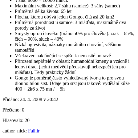
Váha: 8000 – 10000 mincí.
Maximální velikost: 2,7 sáhu (samice), 3 sáhy (samec)
Průměrná délka života: 65 let
Plocha, kterou obývá jeden Gongo, čítá asi 20 km2
Průměrná porodnost u samice: 3 mláďata, maximálně dva
porody za život
Smysly oproti člověku (bráno 50% pro člověka): zrak – 65%,
čich – 90%, sluch – 40%
Nízká agresivita, náznaky morálního chování, většinou
samotářští
Všežravec naklánějící se spíše k nemasité potravě
Přirození nepřátelé v oblasti: humanoidní kmeny a vzácně i
ledoví draci (lední medvědi představují nebezpečí jen pro
mláďata). Tedy prakticky žádní
Gongo je poměrně často vyhledávaný tvor a to pro svou
dlouho bílou srst. Údaje pro srst jsou takové: vydělání kůže
400 + 2k6 x 75 mn / + 5h
Přidáno:
24. 4. 2008 v 20:42
Přečteno:
0
Hlasovalo:
20
author_nick:
Falhir