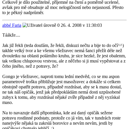
Celkově je dílo použitelné, příjemné na čtení a poměrně ucelené,
avšak pro mě obsahuje až moc nelogičností nebo nejasností. Přesto
to je pěkný nadprůměr.
abbé Faria
26. 4. 2008 v 11:30:03
Táákže....
Jak již řekli (teda doufám, že řekli, diskuzi nečtu a bije to do očí^^)
takhle velký tvor a ke všemu všežravec nemá šanci přežít déle než
dvouletku na oblasti polárního kruhu, je sice hezké, že jest obalenm,
tak velkou chlupovou vrstvou, ale z něčeho si ji musí vypěstovat a z
čeho jiného, než z potravy, že?
Gongo je všežravec, naproti tomu lední medvěd, co se mu aspon
parametrově trošku přibližuje jest masožravec a dokáže si celkem
obstojně opatřit potravu, případně rozdrásat, aby se k masu dostal,
ne tak náš opičák, jenž jak předpokládám nemá dosti uzpůsobené
zubyx k tomu, aby rozdrásal nějaké zvíře případně z něj vyzískal
maso.
Na to navazuje další připomínka, kde asi daný opičák sežene
potravu rostlinné podstaty, protože co já vím, tak v tundrách roste
nanejvýše nějaká ta zakrslá borovice a nevím nevím, jestli by
opičákovi chutnalo jehličí. ;)