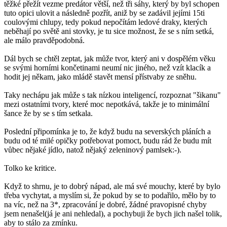
těžké přežít vezme predátor větší, než tři sáhy, který by byl schopen
tuto opici ulovit a následně pozřít, aniž by se zadávil jejími 15ti
coulovými chlupy, tedy pokud nepočítám ledové draky, kterých
neběhají po světě ani stovky, je tu sice možnost, že se s ním setká,
ale málo pravděpodobná.
Dál bych se chtěl zeptat, jak může tvor, který ani v dospělém věku
se svými horními končetinami neumí nic jiného, než vzít klacík a
hodit jej někam, jako mládě stavět mensí přístvaby ze sněhu.
Taky nechápu jak může s tak nízkou inteligencí, rozpoznat "šikanu"
mezi ostatními tvory, které moc nepotkává, takže je to minimální
šance že by se s tím setkala.
Poslední připomínka je to, že když budu na severských pláních a
budu od té milé opičky potřebovat pomoct, budu rád že budu mít
vůbec nějaké jídlo, natož nějaký zeleninový pamlsek:-).
Tolko ke kritice.
Když to shrnu, je to dobrý nápad, ale má své mouchy, které by bylo
třeba vychytat, a myslím si, že pokud by se to podařilo, mělo by to
na víc, než na 3*, zpracování je dobré, žádné pravopisné chyby
jsem nenašel(já je ani nehledal), a pochybuji že bych jich našel tolik,
aby to stálo za zmínku.