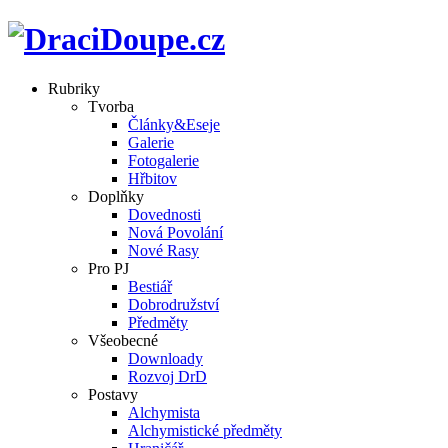
Rubriky
Tvorba
Články&Eseje
Galerie
Fotogalerie
Hřbitov
Doplňky
Dovednosti
Nová Povolání
Nové Rasy
Pro PJ
Bestiář
Dobrodružství
Předměty
Všeobecné
Downloady
Rozvoj DrD
Postavy
Alchymista
Alchymistické předměty