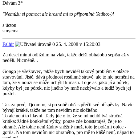
Dávám 3*
"Nemůžu si pomoct ale hrozně mi to připomíná Yetiho:-)!
s úctou
smycma
Falhir
25. 4. 2008 v 15:20:03
Za deset minut odjíždím na vlak, takže delší obhajobu sepíšu až v
neděli. Nicméně...
Gongo je všežravec, takže bych neviděl takový problém v otázce
stravování. Jistě, dává přednost rostlinné stravě, ale to nic nemění na
tom, že v nouzi se může uchýlit k masu. To je asi jako já a pórek;
kdyby byl jen pórek, nic jiného by mně nezbývalo a tudíž bych jej
pozřel.
Tak za prvé, Tjcombo, si po sobě občas přečti své příspěvky. Navíc
bývají krátké, takže ne tom nevidím nic složitého.
To ale není to hlavní. Tady jde o to, že se mi nelíbí tvá stručná
kritika: žádné konkrétní výtky, pouze zde konstatuješ, že je to
ohrané. Ale tohle není žádný sněžný muž, toto je polární opice -
gorila. Na tom nevidím nic ohraného, pro mě to klišé není, nápad to
snad má.