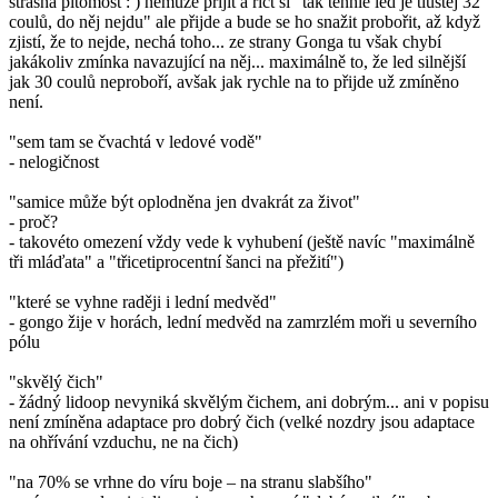
strašná pitomost : ) nemůže přijít a říct si "tak tenhle led je tlustej 32
coulů, do něj nejdu" ale přijde a bude se ho snažit probořit, až když
zjistí, že to nejde, nechá toho... ze strany Gonga tu však chybí
jakákoliv zmínka navazující na něj... maximálně to, že led silnější
jak 30 coulů neproboří, avšak jak rychle na to přijde už zmíněno
není.
"sem tam se čvachtá v ledové vodě"
- nelogičnost
"samice může být oplodněna jen dvakrát za život"
- proč?
- takovéto omezení vždy vede k vyhubení (ještě navíc "maximálně
tři mláďata" a "třicetiprocentní šanci na přežití")
"které se vyhne raději i lední medvěd"
- gongo žije v horách, lední medvěd na zamrzlém moři u severního
pólu
"skvělý čich"
- žádný lidoop nevyniká skvělým čichem, ani dobrým... ani v popisu
není zmíněna adaptace pro dobrý čich (velké nozdry jsou adaptace
na ohřívání vzduchu, ne na čich)
"na 70% se vrhne do víru boje – na stranu slabšího"