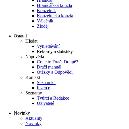
Hraničář
Hraničářská kouzla
Kouzelník
Kouzelnická kouzla
Válečník
Zloděj
Ostatní
Hledat
Vyhledávání
Rekordy a statistiky
Nápověda
Co je to Dračí Doupě?
Dračí manuál
Otázky a Odpovědi
Kontakt
Seznamka
Inzerce
Seznamy
Tvůrci a Redakce
Uživatelé
Novinky
Aktuality
Novinky