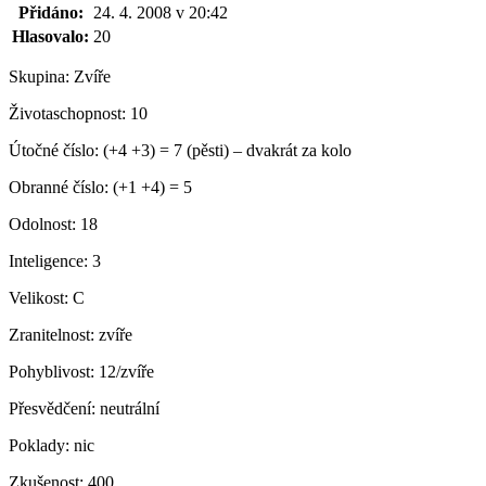
Přidáno:
24. 4. 2008 v 20:42
Hlasovalo:
20
Skupina:
Zvíře
Životaschopnost:
10
Útočné číslo:
(+4 +3) = 7 (pěsti) – dvakrát za kolo
Obranné číslo:
(+1 +4) = 5
Odolnost:
18
Inteligence:
3
Velikost:
C
Zranitelnost:
zvíře
Pohyblivost:
12/zvíře
Přesvědčení:
neutrální
Poklady:
nic
Zkušenost:
400