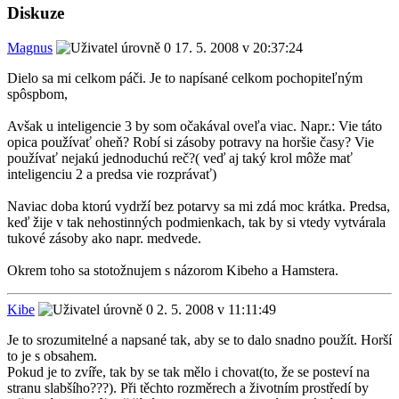
Diskuze
Magnus
17. 5. 2008 v 20:37:24
Dielo sa mi celkom páči. Je to napísané celkom pochopiteľným
spôspbom,
Avšak u inteligencie 3 by som očakával oveľa viac. Napr.: Vie táto
opica používať oheň? Robí si zásoby potravy na horšie časy? Vie
používať nejakú jednoduchú reč?( veď aj taký krol môže mať
inteligenciu 2 a predsa vie rozprávať)
Naviac doba ktorú vydrží bez potarvy sa mi zdá moc krátka. Predsa,
keď žije v tak nehostinných podmienkach, tak by si vtedy vytvárala
tukové zásoby ako napr. medvede.
Okrem toho sa stotožnujem s názorom Kibeho a Hamstera.
Kibe
2. 5. 2008 v 11:11:49
Je to srozumitelné a napsané tak, aby se to dalo snadno použít. Horší
to je s obsahem.
Pokud je to zvíře, tak by se tak mělo i chovat(to, že se posteví na
stranu slabšího???). Při těchto rozměrech a životním prostředí by