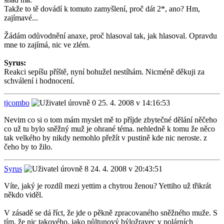
Takže to tě dovádí k tomuto zamyšlení, proč dát 2*, ano? Hm,
zajímavé...
Žádám odůvodnění anaxe, proč hlasoval tak, jak hlasoval. Opravdu
mne to zajímá, nic ve zlém.
Syrus:
Reakci sepíšu příště, nyní bohužel nestíhám. Nicméně děkuji za
schválení i hodnocení.
tjcombo
25. 4. 2008 v 14:16:53
Nevim co si o tom mám myslet mě to příjde zbytečné dělání něčeho
co už tu bylo sněžný muž je ohrané téma. nehledně k tomu že něco
tak velkého by nikdy nemohlo přežít v pustině kde nic neroste. z
čeho by to žilo.
Syrus
24. 4. 2008 v 20:43:51
Víte, jaký je rozdíl mezi yettim a chytrou ženou? Yettiho už třikrát
někdo viděl.
V zásadě se dá říct, že jde o pěkně zpracovaného sněžného muže. S
tím, že nic takového, jako půltunový býložravec v polárních