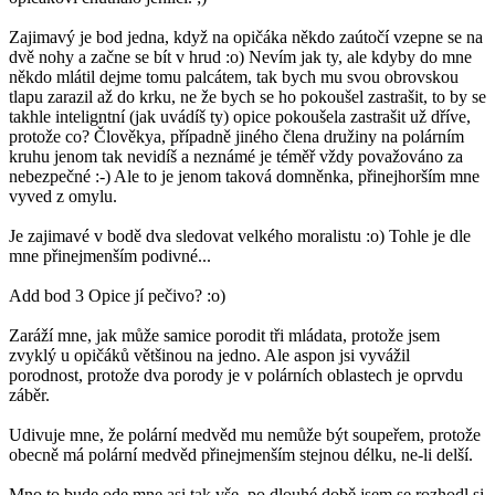
Zajimavý je bod jedna, když na opičáka někdo zaútočí vzepne se na
dvě nohy a začne se bít v hrud :o) Nevím jak ty, ale kdyby do mne
někdo mlátil dejme tomu palcátem, tak bych mu svou obrovskou
tlapu zarazil až do krku, ne že bych se ho pokoušel zastrašit, to by se
takhle inteligntní (jak uvádíš ty) opice pokoušela zastrašit už dříve,
protože co? Člověkya, případně jiného člena družiny na polárním
kruhu jenom tak nevidíš a neznámé je téměř vždy považováno za
nebezpečné :-) Ale to je jenom taková domněnka, přinejhorším mne
vyved z omylu.
Je zajimavé v bodě dva sledovat velkého moralistu :o) Tohle je dle
mne přinejmenším podivné...
Add bod 3 Opice jí pečivo? :o)
Zaráží mne, jak může samice porodit tři mládata, protože jsem
zvyklý u opičáků většinou na jedno. Ale aspon jsi vyvážil
porodnost, protože dva porody je v polárních oblastech je oprvdu
záběr.
Udivuje mne, že polární medvěd mu nemůže být soupeřem, protože
obecně má polární medvěd přinejmenším stejnou délku, ne-li delší.
Mno to bude ode mne asi tak vše, po dlouhé době jsem se rozhodl si