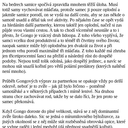
Na bedrech samice spočívá zpravidla mnohem těžší úloha. Musí
totiž samy vychovávat mláďata, protože samec ji pouze oplodní a
jakmile samice porodí, on se vydá na další cestu, aby se zas někde o
samotě usadil a dělal tak své aktivity. Po nějakém čase se opět vydá
za hledáním další partnerky, kterou taktéž jen oplodní, načež si zas
půjde svou vlastní cestou. A tak to chodí víceméně neustále a to i
přesto, že Gongo je vzácný druh lidoopa. Z toho všeho vyplývá, že
samci vcelku dost produktivní a to téměř tři čtvrtiny svého života;
naopak samice může být oplodněna jen dvakrát za život a při
jednom vrhu porodí maximálně tři mláďata. Z toho každé má zhruba
jen třicetiprocentní šanci na přežití a následný růst do dospělé
podoby. Nejsou totiž tolik odolná, jako dospělý jedinec, a navíc se
mohou stát snazší kořistí pro větší polární predátory (kterých naštěstí
není mnoho).
Průběh Gongových výprav za partnerkou se opakuje vždy po delší
odezvě, neboť je to zvíře – jak již bylo řečeno – poměrně
samotářské a v některých případech i mírně lenivé. Na druhou
stranu chce zachovávat rod, takže by se dalo říci, že jen proto se
samec překonává.
Když Gongo doroste do plné velikosti, stává se z něj dominantní
zvíře široko daleko. Sic se jedná o mírumilovného býložravce, za
jistých okolností se z něj může stát rozběsněná obrovská opice, které
se vyhne raději i lední medvěd (dá přednost snadnější kořisti).