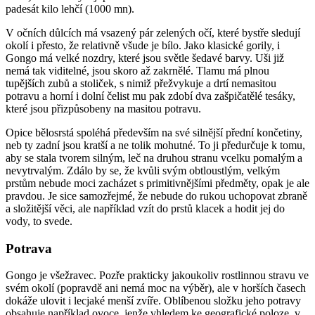
padesát kilo lehčí (1000 mn).
V očních důlcích má vsazený pár zelených očí, které bystře sledují
okolí i přesto, že relativně všude je bílo. Jako klasické gorily, i
Gongo má velké nozdry, které jsou světle šedavé barvy. Uši již
nemá tak viditelné, jsou skoro až zakrnělé. Tlamu má plnou
tupějších zubů a stoliček, s nimiž přežvykuje a drtí nemasitou
potravu a horní i dolní čelist mu pak zdobí dva zašpičatělé tesáky,
které jsou přizpůsobeny na masitou potravu.
Opice bělosrstá spoléhá především na své silnější přední končetiny,
neb ty zadní jsou kratší a ne tolik mohutné. To ji předurčuje k tomu,
aby se stala tvorem silným, leč na druhou stranu vcelku pomalým a
nevytrvalým. Zdálo by se, že kvůli svým obtloustlým, velkým
prstům nebude moci zacházet s primitivnějšími předměty, opak je ale
pravdou. Je sice samozřejmé, že nebude do rukou uchopovat zbraně
a složitější věci, ale například vzít do prstů klacek a hodit jej do
vody, to svede.
Potrava
Gongo je všežravec. Pozře prakticky jakoukoliv rostlinnou stravu ve
svém okolí (popravdě ani nemá moc na výběr), ale v horších časech
dokáže ulovit i lecjaké menší zvíře. Oblíbenou složku jeho potravy
obsahuje například ovoce, jenže vhledem ke geografické poloze, v