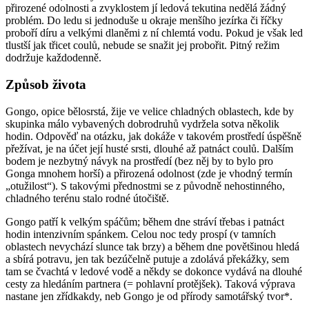
přirozené odolnosti a zvyklostem jí ledová tekutina nedělá žádný
problém. Do ledu si jednoduše u okraje menšího jezírka či říčky
proboří díru a velkými dlaněmi z ní chlemtá vodu. Pokud je však led
tlustší jak třicet coulů, nebude se snažit jej probořit. Pitný režim
dodržuje každodenně.
Způsob života
Gongo, opice bělosrstá, žije ve velice chladných oblastech, kde by
skupinka málo vybavených dobrodruhů vydržela sotva několik
hodin. Odpověď na otázku, jak dokáže v takovém prostředí úspěšně
přežívat, je na účet její husté srsti, dlouhé až patnáct coulů. Dalším
bodem je nezbytný návyk na prostředí (bez něj by to bylo pro
Gonga mnohem horší) a přirozená odolnost (zde je vhodný termín
„otužilost“). S takovými přednostmi se z původně nehostinného,
chladného terénu stalo rodné útočiště.
Gongo patří k velkým spáčům; během dne stráví třebas i patnáct
hodin intenzivním spánkem. Celou noc tedy prospí (v tamních
oblastech nevychází slunce tak brzy) a během dne povětšinou hledá
a sbírá potravu, jen tak bezúčelně putuje a zdolává překážky, sem
tam se čvachtá v ledové vodě a někdy se dokonce vydává na dlouhé
cesty za hledáním partnera (= pohlavní protějšek). Taková výprava
nastane jen zřídkakdy, neb Gongo je od přírody samotářský tvor*.