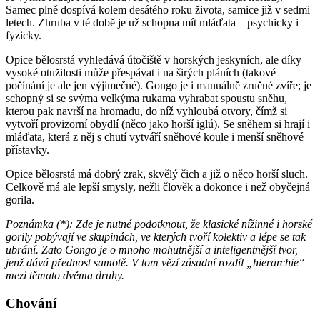
Samec plně dospívá kolem desátého roku života, samice již v sedmi
letech. Zhruba v té době je už schopna mít mláďata – psychicky i
fyzicky.
Opice bělosrstá vyhledává útočiště v horských jeskyních, ale díky
vysoké otužilosti může přespávat i na širých pláních (takové
počínání je ale jen výjimečné). Gongo je i manuálně zručné zvíře; je
schopný si se svýma velkýma rukama vyhrabat spoustu sněhu,
kterou pak navrší na hromadu, do níž vyhloubá otvory, čímž si
vytvoří provizorní obydlí (něco jako horší iglú). Se sněhem si hrají i
mláďata, která z něj s chutí vytváří sněhové koule i menší sněhové
přístavky.
Opice bělosrstá má dobrý zrak, skvělý čich a již o něco horší sluch.
Celkově má ale lepší smysly, nežli člověk a dokonce i než obyčejná
gorila.
Poznámka (*): Zde je nutné podotknout, že klasické nížinné i horské
gorily pobývají ve skupinách, ve kterých tvoří kolektiv a lépe se tak
ubrání. Zato Gongo je o mnoho mohutnější a inteligentnější tvor,
jenž dává přednost samotě. V tom vězí zásadní rozdíl „hierarchie“
mezi těmato dvěma druhy.
Chování