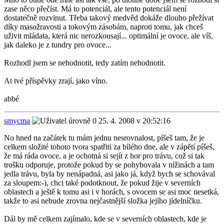
zase něco přečíst. Má to potenciál, ale tento potenciál není
dostatečně rozvinut. Třeba takový medvěd dokáže dlouho přežívat
díky masožravosti a tokovým zásobám, naproti tomu, jak chceš
uživit mládata, která nic nerozkousají... optimální je ovoce, ale víš,
jak daleko je z tundry pro ovoce...
Rozhodl jsem se nehodnotit, tedy zatím nehodnotit.
At tvé příspěvky zrají, jako víno.
abbé
smycma
25. 4. 2008 v 20:52:16
No hned na začátek tu mám jednu nesrovnalost, píšeš tam, že je
celkem složité tohoto tvora spatřiti za bílého dne, ale v zápětí píšeš,
že má ráda ovoce, a je ochotná si sejít z hor pro trávu, což si tak
trošku odporuje, protože pokud by se pohybovala v nížinách a tam
jedla trávu, byla by nenápadná, asi jako já, když bych se schovával
za sloupem:-), chci také podotknout, že pokud žije v severních
oblastech a ještě k tomu asi i v horách, s ovocem se asi moc nesetká,
takže to asi nebude zrovna nejčastnější složka jejího jídelníčku.
Dál by mě celkem zajímalo, kde se v severních oblastech, kde je