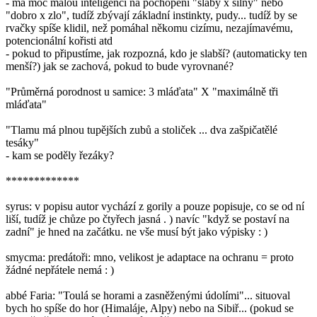
- má moc malou inteligenci na pochopení "slabý x silný" nebo
"dobro x zlo", tudíž zbývají základní instinkty, pudy... tudíž by se
rvačky spíše klidil, než pomáhal někomu cizímu, nezajímavému,
potencionální kořisti atd
- pokud to připustíme, jak rozpozná, kdo je slabší? (automaticky ten
menší?) jak se zachová, pokud to bude vyrovnané?
"Průměrná porodnost u samice: 3 mláďata" X "maximálně tři
mláďata"
"Tlamu má plnou tupějších zubů a stoliček ... dva zašpičatělé
tesáky"
- kam se poděly řezáky?
*************
syrus: v popisu autor vychází z gorily a pouze popisuje, co se od ní
liší, tudíž je chůze po čtyřech jasná . ) navíc "když se postaví na
zadní" je hned na začátku. ne vše musí být jako výpisky : )
smycma: predátoři: mno, velikost je adaptace na ochranu = proto
žádné nepřátele nemá : )
abbé Faria: "Toulá se horami a zasněženými údolími"... situoval
bych ho spíše do hor (Himaláje, Alpy) nebo na Sibiř... (pokud se