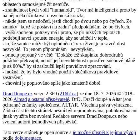
oblastech samozřejmě žít nemůže.
- zranitelnost bych volil "humanoid". Tvor má inteligenci a proto by
na něj měla účinkovat i psychická kouzla,
- nikde jsem se nedočetl, jestli chodí po dvou nebo po čtyřech. Ze
zmínky "když se postaví na zadní" předpokládám, že po čtyřech,
- vyšší spotřebu potravy má i proto, že při nížkých teplotách
potřebují savci spoustu energie, aby se udrželi v teple,
- to, že samice může být oplodněna 2x za život,je u savců dost
nezvyklé. To jenom připomínám - nevytýkám,
- princip popsaný ve větě: "Dokáže též skupinku dobrodruhů
pořádně překvapit, neboť její neviditelnost uprostřed sněhové pláně
je až 80%." by si zasloužil lepší pravidlové zpracování,
- možná, že by bylo vhodné použít válečníkova pravidlové
zastrašení,
- chování je popisováno spíše jako zmateně dobré.
DraciDoupe.cz
verze 2.369 (
216b1ca
) ze dne 18. 7. 2026 © 2018–
2026
Almad
a ostatní přispěvatelé
. DrD, Dračí doupě a Altar jsou
ochranné známky společnosti ALTAR. Všechna práva vyhrazena.
Žádná část těchto stránek nesmí být reprodukována, publikována ani
jinak využita bez svolení Redakce serveru DraciDoupe.cz nebo
svolení autorů jednotlivých příspěvků.
Tato verze stránek je open source a
je možné přispět k jejímu vývoji
podle
dokumentace
.