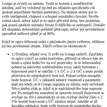
Gongo je zvyklý na samotu. Toulá se horami a zasněženými
údolími, aniž by vyloženě dychtil po nějakém specifickém cíli
(pokud nepočítáme hledání partnerky). Na druhou stranu jest to
zvíře inteligentní, chápavé a schopné morálního chování. Skvěle
vnímá okolí, neboť když je to opice přivyklá tichu, bez problému
pak pozná jakékoli náznaky života či blížícího se nebezpečí. Dokáže
též skupinku dobrodruhů pořádně překvapit, neboť její neviditelnost
uprostřed sněhové pláně je až 80%.
Když se opice bělosrstá setká s jakýmkoliv jiným zvířetem, většinou
jej bez povšimnutí obejde. Záleží ovšem na okolnostech:
1) Družina, nějaký tvor, či zvíře na Gonga zaútočí. Zpočátku
se opice vztyčí na zadní končetiny, přičemž se divoce bije do
hrudi a zplna hrdla řve na své protivníky. Je to hrůzostrašný
pohled na takového rozběsněného tvora, takže bytostem s
bojovností pod 6 se odečítá -1 k ÚČ a -2 k OČ a tento postih
přetrvává do následujících šesti kol. Pokud ovšem neuspěje,
bude bojovat. ÚČ v základní tabulce vlastností a parametrů
platí jen tehdy, je-li Gongo napaden ze zálohy, tedy nečekaně.
Něco jiného však je, když si je nadcházejícího boje naprosto
jist. Po neúspěchu zastrašení se opravdu rozzuří (bojovnost se
zvyšuje na 10) a automaticky se mu zvyšuje útočné číslo o 2.
Vše kromě bojovnosti a ÚČ zůstává stejné. Jakmile se již
šarvátka odehrává, bude zvíře bojovat do posledního dechu.