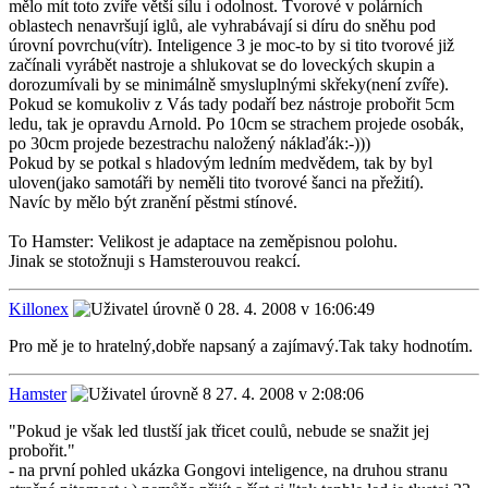
mělo mít toto zvíře větší sílu i odolnost. Tvorové v polárních
oblastech nenavršují iglů, ale vyhrabávají si díru do sněhu pod
úrovní povrchu(vítr). Inteligence 3 je moc-to by si tito tvorové již
začínali vyrábět nastroje a shlukovat se do loveckých skupin a
dorozumívali by se minimálně smysluplnými skřeky(není zvíře).
Pokud se komukoliv z Vás tady podaří bez nástroje probořit 5cm
ledu, tak je opravdu Arnold. Po 10cm se strachem projede osobák,
po 30cm projede bezestrachu naložený náklaďák:-)))
Pokud by se potkal s hladovým ledním medvědem, tak by byl
uloven(jako samotáři by neměli tito tvorové šanci na přežití).
Navíc by mělo být zranění pěstmi stínové.
To Hamster: Velikost je adaptace na zeměpisnou polohu.
Jinak se stotožnuji s Hamsterouvou reakcí.
Killonex
28. 4. 2008 v 16:06:49
Pro mě je to hratelný,dobře napsaný a zajímavý.Tak taky hodnotím.
Hamster
27. 4. 2008 v 2:08:06
"Pokud je však led tlustší jak třicet coulů, nebude se snažit jej
probořit."
- na první pohled ukázka Gongovi inteligence, na druhou stranu