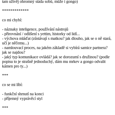
tam uživěj ohromný stáda sobů, může i gongo)
*************
co mi chybí:
- náznaky inteligence, používání nástrojů
- přirovnání / odlišení s yettim, historky od lidí...
- výchova mláďat (zůstávají s matkou? jak dlouho, jak se o ně stará,
učí je něčemu...)
- namlouvací proces, na jakém základě si vybírá samice partnera?
jak se najdou?
- jaký typ komunikace ovládá? jak se dorozumí s družinou? (podle
popisu to je strašně jednoduchý, dám mu mrkev a gongo odvalit
kámen pro ty...)
***
co se mi líbí:
- funkční shrnutí na konci
- příjemný vyprávěcí styl
***