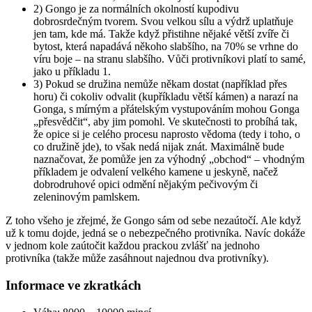
2) Gongo je za normálních okolností kupodivu
dobrosrdečným tvorem. Svou velkou sílu a výdrž uplatňuje
jen tam, kde má. Takže když přistihne nějaké větší zvíře či
bytost, která napadává někoho slabšího, na 70% se vrhne do
víru boje – na stranu slabšího. Vůči protivníkovi platí to samé,
jako u příkladu 1.
3) Pokud se družina nemůže někam dostat (například přes
horu) či cokoliv odvalit (kupříkladu větší kámen) a narazí na
Gonga, s mírným a přátelským vystupováním mohou Gonga
„přesvědčit“, aby jim pomohl. Ve skutečnosti to probíhá tak,
že opice si je celého procesu naprosto vědoma (tedy i toho, o
co družině jde), to však nedá nijak znát. Maximálně bude
naznačovat, že pomůže jen za výhodný „obchod“ – vhodným
příkladem je odvalení velkého kamene u jeskyně, načež
dobrodruhové opici odmění nějakým pečivovým či
zeleninovým pamlskem.
Z toho všeho je zřejmé, že Gongo sám od sebe nezaútočí. Ale když
už k tomu dojde, jedná se o nebezpečného protivníka. Navíc dokáže
v jednom kole zaútočit každou prackou zvlášť na jednoho
protivníka (takže může zasáhnout najednou dva protivníky).
Informace ve zkratkách