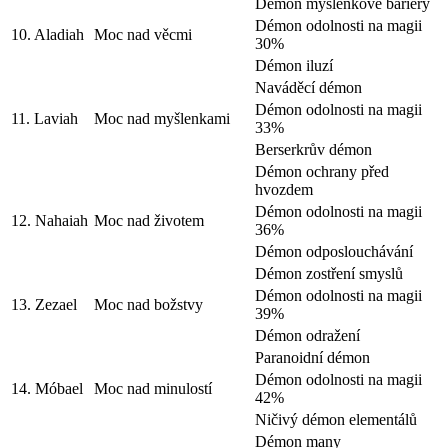
Démon myšlenkové bariéry
Démon odolnosti na magii
10. Aladiah
Moc nad věcmi
30%
Démon iluzí
Naváděcí démon
Démon odolnosti na magii
11. Laviah
Moc nad myšlenkami
33%
Berserkrův démon
Démon ochrany před
hvozdem
Démon odolnosti na magii
12. Nahaiah
Moc nad životem
36%
Démon odposlouchávání
Démon zostření smyslů
Démon odolnosti na magii
13. Zezael
Moc nad božstvy
39%
Démon odražení
Paranoidní démon
Démon odolnosti na magii
14. Móbael
Moc nad minulostí
42%
Ničivý démon elementálů
Démon many