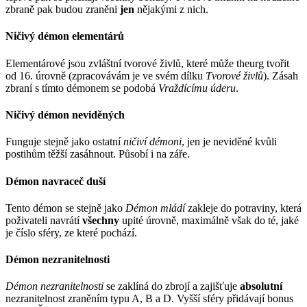
zbraně pak budou zraněni
jen
nějakými z nich.
Ničivý démon elementárů
Elementárové jsou zvláštní tvorové živlů, které může theurg tvořit
od 16. úrovně (zpracovávám je ve svém dílku
Tvorové živlů
). Zásah
zbraní s tímto démonem se podobá
Vraždícímu úderu
.
Ničivý démon neviděných
Funguje stejně jako ostatní
ničiví démoni
, jen je neviděné kvůli
postihům těžší zasáhnout. Působí i na záře.
Démon navraceč duší
Tento démon se stejně jako
Démon mládí
zakleje do potraviny, která
poživateli navrátí
všechny
upité úrovně, maximálně však do té, jaké
je číslo sféry, ze které pochází.
Démon nezranitelnosti
Démon nezranitelnosti
se zaklíná do zbrojí a zajišťuje
absolutní
nezranitelnost zraněním typu A, B a D. Vyšší sféry přidávají bonus