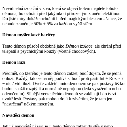
Neviditelná izolační vrstva, která se objeví kolem majitele tohoto
démona, ho ochrání před jakýmkoli přirozeným zranění elektřinou.
Do jisté míry dokáže ochránit i před magickým bleskem - šance, že
nebude zraněn je 50% + 5% za každou vyšší sféru.
Démon myšlenkové bariéry
Tento démon působí obdobně jako
Démon izolace
, ale chrání před
telepatií a psychickými kouzly (včetně chodcových).
Démon iluzí
Předmět, do kterého je tento démon zaklet, budí dojem, že se jedná
o iluzi. Každý, kdo se na něj podívá si hodí proti pasti Int + Roz ~ 7
~ nic / vidí iluzi. Dveře zakleté tímto démonem se pak postavy těžko
budou snažit rozptýlit a normálně neprojdou (leda vyražením nebo
odemčením). Silnější verze těchto démonů se zaklínají i do tvrzí
uvnitř lesů. Postavy pak mohou dojít k závěrům, že je tam jen
"nastrčená" někým mocným.
Naváděcí démon
Jak už napovídá název, je-li tento démon zaklet do střely nebo