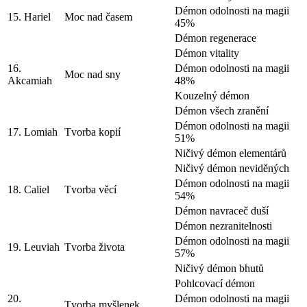
Démon odolnosti na magii
15. Hariel
Moc nad časem
45%
Démon regenerace
Démon vitality
16.
Démon odolnosti na magii
Moc nad sny
Akcamiah
48%
Kouzelný démon
Démon všech zranění
Démon odolnosti na magii
17. Lomiah
Tvorba kopií
51%
Ničivý démon elementárů
Ničivý démon neviděných
Démon odolnosti na magii
18. Caliel
Tvorba věcí
54%
Démon navraceč duší
Démon nezranitelnosti
Démon odolnosti na magii
19. Leuviah
Tvorba života
57%
Ničivý démon bhutů
Pohlcovací démon
20.
Démon odolnosti na magii
Tvorba myšlenek