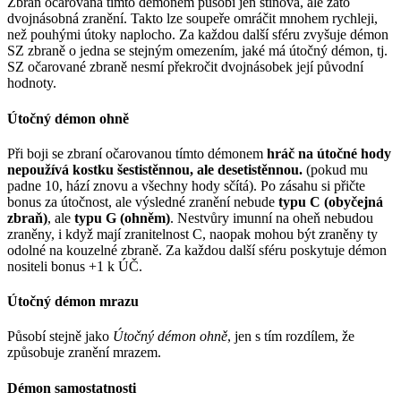
Zbraň očarovaná tímto démonem působí jen stínová, ale zato
dvojnásobná zranění. Takto lze soupeře omráčit mnohem rychleji,
než pouhými útoky naplocho. Za každou další sféru zvyšuje démon
SZ zbraně o jedna se stejným omezením, jaké má útočný démon, tj.
SZ očarované zbraně nesmí překročit dvojnásobek její původní
hodnoty.
Útočný démon ohně
Při boji se zbraní očarovanou tímto démonem
hráč na útočné hody
nepoužívá kostku šestistěnnou, ale desetistěnnou.
(pokud mu
padne 10, hází znovu a všechny hody sčítá). Po zásahu si přičte
bonus za útočnost, ale výsledné zranění nebude
typu C (obyčejná
zbraň)
, ale
typu G (ohněm)
. Nestvůry imunní na oheň nebudou
zraněny, i když mají zranitelnost C, naopak mohou být zraněny ty
odolné na kouzelné zbraně. Za každou další sféru poskytuje démon
nositeli bonus +1 k ÚČ.
Útočný démon mrazu
Působí stejně jako
Útočný démon ohně
, jen s tím rozdílem, že
způsobuje zranění mrazem.
Démon samostatnosti