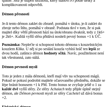
špatně.
Slož
je stupeň složitosti, který stanoví PJ podle délky a
komplikovanosti odpovědi.
Démon přesnosti
Je-li tento démon zaklet do zbraně, pomáhá v útoku, je-li zaklet do
zbroje nebo štítu, pomáhá v obraně. Podstata tkví v tom, že si pak
majitel díky větší přesnosti hází na útok/obranu dvakrát, tedy z 1k6+
je 2k6+. Každá vyšší sféra přidává nositeli pevný bonus +1 k ÚČ.
Poznámka:
Nepleťte si schopnost tohoto démona s kouzelnickým
kouzlem
Klika
. U něj si po seslání kouzla vybírá hráč ten
lepší
ze
dvou hodů, zatímco démon
hodnoty sčítá
. Navíc, použitelnost není
tak všestranná, zato stálá.
Démon pevnosti mysli
Toto je jeden z mála démonů, kteří mají vliv na schopnosti mágů.
Pokud se pokusí podrobit majitele očarovaného předmětu, dokáže se
lépe bránit bonusem +1 k PM. Tento bonus se zvyšuje ještě o 1 za
každé dvě
vyšší sféry. Ze sféry
Achaiach
tedy přijde úplně stejný
démon, ale
Démon pevnosti mysli
ze sféry
Cachetel
už dává bonus
+2.
Elektrický démon