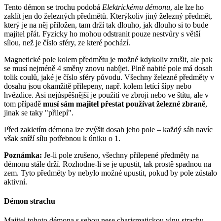
Tento démon se trochu podobá
Elektrickému démonu
, ale lze ho
zaklít jen do železných předmětů. Kterýkoliv jiný železný předmět,
který je na něj přiložen, tam drží tak dlouho, jak dlouho si to bude
majitel přát. Fyzicky ho mohou odstranit pouze nestvůry s větší
sílou, než je číslo sféry, ze které pochází.
Magnetické pole kolem předmětu je možné kdykoliv zrušit, ale pak
se musí nejméně 4 směny znovu nabíjet. Plně nabité pole má dosah
tolik coulů, jaké je číslo sféry původu. Všechny železné předměty v
dosahu jsou okamžitě přilepeny, např. kolem letící šípy nebo
hvězdice. Asi nejúspěšnější je použití ve zbroji nebo ve štítu, ale v
tom případě
musí sám majitel přestat používat železné zbraně
,
jinak se taky "přilepí".
Před zakletím démona lze zvýšit dosah jeho pole – každý sáh navíc
však sníží sílu potřebnou k úniku o 1.
Poznámka:
Je-li pole zrušeno, všechny přilepené předměty na
démonu stále drží. Rozhodne-li se je upustit, tak prostě spadnou na
zem. Tyto předměty by nebylo možné upustit, pokud by pole zůstalo
aktivní.
Démon strachu
Majitel tohoto démona s sebou nese charismatickou vlnu strachu,