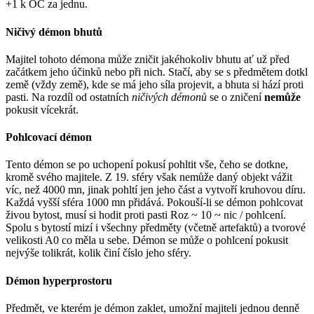
+1 k OČ za jednu.
Ničivý démon bhutů
Majitel tohoto démona může zničit jakéhokoliv bhutu ať už před
začátkem jeho účinků nebo při nich. Stačí, aby se s předmětem dotkl
země (vždy země), kde se má jeho síla projevit, a bhuta si hází proti
pasti. Na rozdíl od ostatních
ničivých démonů
se o zničení
nemůže
pokusit vícekrát.
Pohlcovací démon
Tento démon se po uchopení pokusí pohltit vše, čeho se dotkne,
kromě svého majitele. Z 19. sféry však nemůže daný objekt vážit
víc, než 4000 mn, jinak pohltí jen jeho část a vytvoří kruhovou díru.
Každá vyšší sféra 1000 mn přidává. Pokouší-li se démon pohlcovat
živou bytost, musí si hodit proti pasti Roz ~ 10 ~ nic / pohlcení.
Spolu s bytostí mizí i všechny předměty (včetně artefaktů) a tvorové
velikosti A0 co měla u sebe. Démon se může o pohlcení pokusit
nejvýše tolikrát, kolik činí číslo jeho sféry.
Démon hyperprostoru
Předmět, ve kterém je démon zaklet, umožní majiteli jednou denně