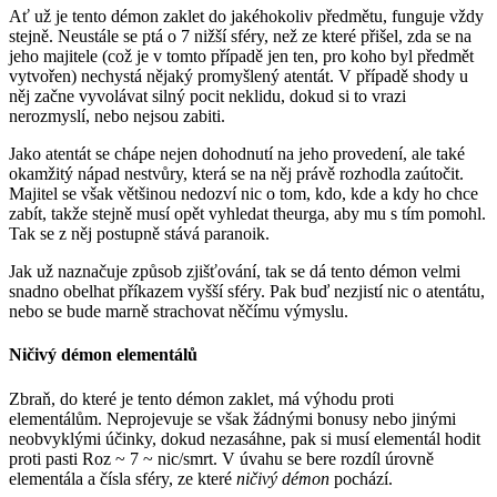
Ať už je tento démon zaklet do jakéhokoliv předmětu, funguje vždy
stejně. Neustále se ptá o 7 nižší sféry, než ze které přišel, zda se na
jeho majitele (což je v tomto případě jen ten, pro koho byl předmět
vytvořen) nechystá nějaký promyšlený atentát. V případě shody u
něj začne vyvolávat silný pocit neklidu, dokud si to vrazi
nerozmyslí, nebo nejsou zabiti.
Jako atentát se chápe nejen dohodnutí na jeho provedení, ale také
okamžitý nápad nestvůry, která se na něj právě rozhodla zaútočit.
Majitel se však většinou nedozví nic o tom, kdo, kde a kdy ho chce
zabít, takže stejně musí opět vyhledat theurga, aby mu s tím pomohl.
Tak se z něj postupně stává paranoik.
Jak už naznačuje způsob zjišťování, tak se dá tento démon velmi
snadno obelhat příkazem vyšší sféry. Pak buď nezjistí nic o atentátu,
nebo se bude marně strachovat něčímu výmyslu.
Ničivý démon elementálů
Zbraň, do které je tento démon zaklet, má výhodu proti
elementálům. Neprojevuje se však žádnými bonusy nebo jinými
neobvyklými účinky, dokud nezasáhne, pak si musí elementál hodit
proti pasti Roz ~ 7 ~ nic/smrt. V úvahu se bere rozdíl úrovně
elementála a čísla sféry, ze které
ničivý démon
pochází.