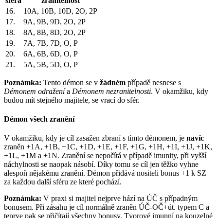
sféra
zranitelnost
16.
10A, 10B, 10D, 2O, 2P
17.
9A, 9B, 9D, 2O, 2P
18.
8A, 8B, 8D, 2O, 2P
19.
7A, 7B, 7D, O, P
20.
6A, 6B, 6D, O, P
21.
5A, 5B, 5D, O, P
Poznámka:
Tento démon se v
žádném
případě nesnese s
Démonem odražení
a
Démonem nezranitelnosti
. V okamžiku, kdy
budou mít stejného majitele, se vrací do sfér.
Démon všech zranění
V okamžiku, kdy je cíl zasažen zbraní s tímto démonem, je
navíc
zraněn +1A, +1B, +1C, +1D, +1E, +1F, +1G, +1H, +1I, +1J, +1K,
+1L, +1M a +1N. Zranění se nepočítá v případě imunity, při vyšší
náchylnosti se naopak násobí. Díky tomu se cíl jen těžko vyhne
alespoň nějakému zranění. Démon přidává nositeli bonus +1 k SZ
za každou další sféru ze které pochází.
Poznámka:
V praxi si majitel nejprve hází na ÚČ s případným
bonusem. Při zásahu je cíl normálně zraněn ÚČ-OČ+út. typem C a
teprve pak se přičítají všechny bonusy. Tvorové imunní na kouzelné