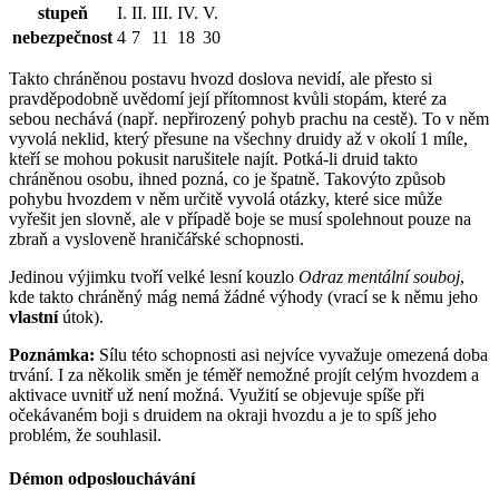
stupeň
I.
II.
III.
IV.
V.
nebezpečnost
4
7
11
18
30
Takto chráněnou postavu hvozd doslova nevidí, ale přesto si
pravděpodobně uvědomí její přítomnost kvůli stopám, které za
sebou nechává (např. nepřirozený pohyb prachu na cestě). To v něm
vyvolá neklid, který přesune na všechny druidy až v okolí 1 míle,
kteří se mohou pokusit narušitele najít. Potká-li druid takto
chráněnou osobu, ihned pozná, co je špatně. Takovýto způsob
pohybu hvozdem v něm určitě vyvolá otázky, které sice může
vyřešit jen slovně, ale v případě boje se musí spolehnout pouze na
zbraň a vysloveně hraničářské schopnosti.
Jedinou výjimku tvoří velké lesní kouzlo
Odraz mentální souboj
,
kde takto chráněný mág nemá žádné výhody (vrací se k němu jeho
vlastní
útok).
Poznámka:
Sílu této schopnosti asi nejvíce vyvažuje omezená doba
trvání. I za několik směn je téměř nemožné projít celým hvozdem a
aktivace uvnitř už není možná. Využití se objevuje spíše při
očekávaném boji s druidem na okraji hvozdu a je to spíš jeho
problém, že souhlasil.
Démon odposlouchávání