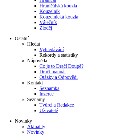
Hraničář
Hraničářská kouzla
Kouzelník
Kouzelnická kouzla
Válečník
Zloděj
Ostatní
Hledat
Vyhledávání
Rekordy a statistiky
Nápověda
Co je to Dračí Doupě?
Dračí manuál
Otázky a Odpovědi
Kontakt
Seznamka
Inzerce
Seznamy
Tvůrci a Redakce
Uživatelé
Novinky
Aktuality
Novinky