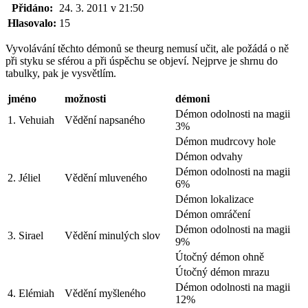
Přidáno:
24. 3. 2011 v 21:50
Hlasovalo:
15
Vyvolávání těchto démonů se theurg nemusí učit, ale požádá o ně
při styku se sférou a při úspěchu se objeví. Nejprve je shrnu do
tabulky, pak je vysvětlím.
jméno
možnosti
démoni
Démon odolnosti na magii
1. Vehuiah
Vědění napsaného
3%
Démon mudrcovy hole
Démon odvahy
Démon odolnosti na magii
2. Jéliel
Vědění mluveného
6%
Démon lokalizace
Démon omráčení
Démon odolnosti na magii
3. Sirael
Vědění minulých slov
9%
Útočný démon ohně
Útočný démon mrazu
Démon odolnosti na magii
4. Elémiah
Vědění myšleného
12%