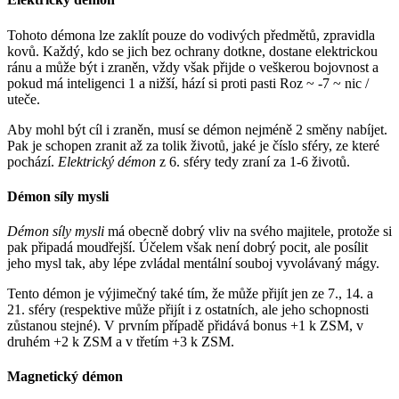
Tohoto démona lze zaklít pouze do vodivých předmětů, zpravidla
kovů. Každý, kdo se jich bez ochrany dotkne, dostane elektrickou
ránu a může být i zraněn, vždy však přijde o veškerou bojovnost a
pokud má inteligenci 1 a nižší, hází si proti pasti Roz ~ -7 ~ nic /
uteče.
Aby mohl být cíl i zraněn, musí se démon nejméně 2 směny nabíjet.
Pak je schopen zranit až za tolik životů, jaké je číslo sféry, ze které
pochází.
Elektrický démon
z 6. sféry tedy zraní za 1-6 životů.
Démon síly mysli
Démon síly mysli
má obecně dobrý vliv na svého majitele, protože si
pak připadá moudřejší. Účelem však není dobrý pocit, ale posílit
jeho mysl tak, aby lépe zvládal mentální souboj vyvolávaný mágy.
Tento démon je výjimečný také tím, že může přijít jen ze 7., 14. a
21. sféry (respektive může přijít i z ostatních, ale jeho schopnosti
zůstanou stejné). V prvním případě přidává bonus +1 k ZSM, v
druhém +2 k ZSM a v třetím +3 k ZSM.
Magnetický démon