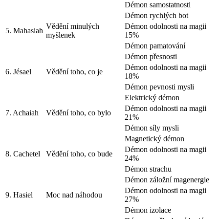
Démon samostatnosti
Démon rychlých bot
Vědění minulých
Démon odolnosti na magii
5. Mahasiah
myšlenek
15%
Démon pamatování
Démon přesnosti
Démon odolnosti na magii
6. Jésael
Vědění toho, co je
18%
Démon pevnosti mysli
Elektrický démon
Démon odolnosti na magii
7. Achaiah
Vědění toho, co bylo
21%
Démon síly mysli
Magnetický démon
Démon odolnosti na magii
8. Cachetel
Vědění toho, co bude
24%
Démon strachu
Démon záložní magenergie
Démon odolnosti na magii
9. Hasiel
Moc nad náhodou
27%
Démon izolace