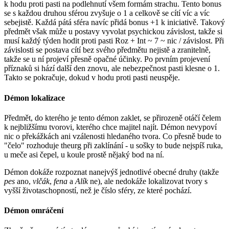
k hodu proti pasti na podlehnutí všem formám strachu. Tento bonus
se s každou druhou sférou zvyšuje o 1 a celkově se cítí víc a víc
sebejistě. Každá pátá sféra navíc přidá bonus +1 k iniciativě. Takový
předmět však může u postavy vyvolat psychickou závislost, takže si
musí každý týden hodit proti pasti Roz + Int ~ 7 ~ nic / závislost. Při
závislosti se postava cítí bez svého předmětu nejistě a zranitelně,
takže se u ní projeví přesně opačné účinky. Po prvním projevení
příznaků si hází další den znovu, ale nebezpečnost pasti klesne o 1.
Takto se pokračuje, dokud v hodu proti pasti neuspěje.
Démon lokalizace
Předmět, do kterého je tento démon zaklet, se přirozeně otáčí čelem
k nejbližšímu tvorovi, kterého chce majitel najít. Démon nevypoví
nic o překážkách ani vzálenosti hledaného tvora. Co přesně bude to
"čelo" rozhoduje theurg při zaklínání - u sošky to bude nejspíš ruka,
u meče asi čepel, u koule prostě nějaký bod na ní.
Démon dokáže rozpoznat nanejvýš jednotlivé obecné druhy (takže
pes
ano,
vlčák
,
fena
a
Alík
ne), ale nedokáže lokalizovat tvory s
vyšší životaschopností, než je číslo sféry, ze které pochází.
Démon omráčení