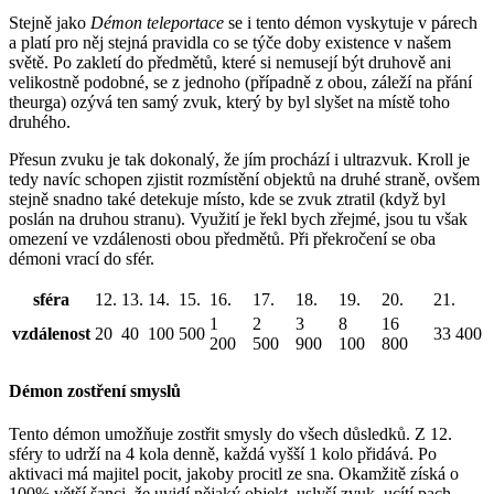
Stejně jako
Démon teleportace
se i tento démon vyskytuje v párech
a platí pro něj stejná pravidla co se týče doby existence v našem
světě. Po zakletí do předmětů, které si nemusejí být druhově ani
velikostně podobné, se z jednoho (případně z obou, záleží na přání
theurga) ozývá ten samý zvuk, který by byl slyšet na místě toho
druhého.
Přesun zvuku je tak dokonalý, že jím prochází i ultrazvuk. Kroll je
tedy navíc schopen zjistit rozmístění objektů na druhé straně, ovšem
stejně snadno také detekuje místo, kde se zvuk ztratil (když byl
poslán na druhou stranu). Využití je řekl bych zřejmé, jsou tu však
omezení ve vzdálenosti obou předmětů. Při překročení se oba
démoni vrací do sfér.
sféra
12.
13.
14.
15.
16.
17.
18.
19.
20.
21.
1
2
3
8
16
vzdálenost
20
40
100
500
33 400
200
500
900
100
800
Démon zostření smyslů
Tento démon umožňuje zostřit smysly do všech důsledků. Z 12.
sféry to udrží na 4 kola denně, každá vyšší 1 kolo přidává. Po
aktivaci má majitel pocit, jakoby procitl ze sna. Okamžitě získá o
100% větší šanci, že uvidí nějaký objekt, uslyší zvuk, ucítí pach