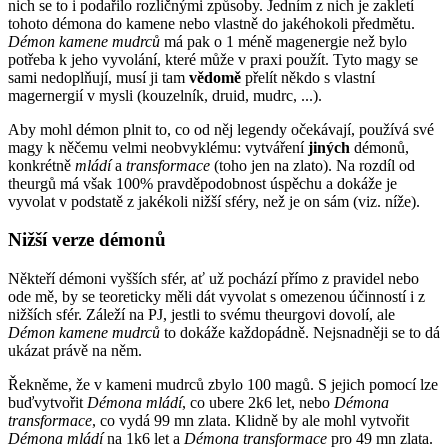
nich se to i podařilo rozličnými způsoby. Jedním z nich je zakletí
tohoto démona do kamene nebo vlastně do jakéhokoli předmětu.
Démon kamene mudrců
má pak o 1 méně magenergie než bylo
potřeba k jeho vyvolání, které může v praxi použít. Tyto magy se
sami nedoplňují, musí ji tam
vědomě
přelít někdo s vlastní
magernergií v mysli (kouzelník, druid, mudrc, ...).
Aby mohl démon plnit to, co od něj legendy očekávají, používá své
magy k něčemu velmi neobvyklému: vytváření
jiných
démonů,
konkrétně
mládí
a
transformace
(toho jen na zlato). Na rozdíl od
theurgů má však 100% pravděpodobnost úspěchu a dokáže je
vyvolat v podstatě z jakékoli nižší sféry, než je on sám (viz. níže).
Nižší verze démonů
Někteří démoni vyšších sfér, ať už pochází přímo z pravidel nebo
ode mě, by se teoreticky měli dát vyvolat s omezenou účinností i z
nižších sfér. Záleží na PJ, jestli to svému theurgovi dovolí, ale
Démon kamene mudrců
to dokáže každopádně. Nejsnadněji se to dá
ukázat právě na něm.
Řekněme, že v kameni mudrců zbylo 100 magů. S jejich pomocí lze
buďvytvořit
Démona mládí
, co ubere 2k6 let, nebo
Démona
transformace
, co vydá 99 mn zlata. Klidně by ale mohl vytvořit
Démona mládí
na 1k6 let a
Démona transformace
pro 49 mn zlata.