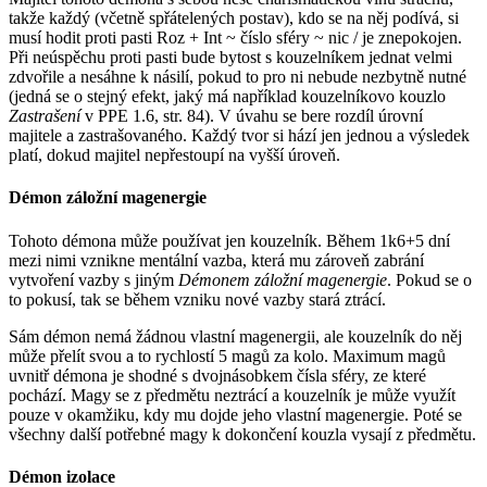
takže každý (včetně spřátelených postav), kdo se na něj podívá, si
musí hodit proti pasti Roz + Int ~ číslo sféry ~ nic / je znepokojen.
Při neúspěchu proti pasti bude bytost s kouzelníkem jednat velmi
zdvořile a nesáhne k násilí, pokud to pro ni nebude nezbytně nutné
(jedná se o stejný efekt, jaký má například kouzelníkovo kouzlo
Zastrašení
v PPE 1.6, str. 84). V úvahu se bere rozdíl úrovní
majitele a zastrašovaného. Každý tvor si hází jen jednou a výsledek
platí, dokud majitel nepřestoupí na vyšší úroveň.
Démon záložní magenergie
Tohoto démona může používat jen kouzelník. Během 1k6+5 dní
mezi nimi vznikne mentální vazba, která mu zároveň zabrání
vytvoření vazby s jiným
Démonem záložní magenergie
. Pokud se o
to pokusí, tak se během vzniku nové vazby stará ztrácí.
Sám démon nemá žádnou vlastní magenergii, ale kouzelník do něj
může přelít svou a to rychlostí 5 magů za kolo. Maximum magů
uvnitř démona je shodné s dvojnásobkem čísla sféry, ze které
pochází. Magy se z předmětu neztrácí a kouzelník je může využít
pouze v okamžiku, kdy mu dojde jeho vlastní magenergie. Poté se
všechny další potřebné magy k dokončení kouzla vysají z předmětu.
Démon izolace