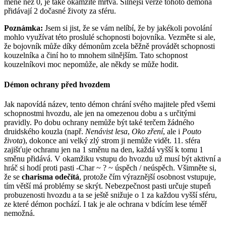
méně než 0, je také okamžitě mrtvá. Silnější verze tohoto démona
přidávají 2 dočasné životy za sféru.
Poznámka:
Jsem si jist, že se vám nelíbí, že by jakékoli povolání
mohlo využívat této proslulé schopnosti bojovníka. Vezměte si ale,
že bojovník může díky démonům zcela běžně provádět schopnosti
kouzelníka a činí ho to mnohem silnějším. Tato schopnost
kouzelníkovi moc nepomůže, ale někdy se může hodit.
Démon ochrany před hvozdem
Jak napovídá název, tento démon chrání svého majitele před všemi
schopnostmi hvozdu, ale jen na omezenou dobu a s určitými
pravidly. Po dobu ochrany nemůže být také terčem žádného
druidského kouzla (např.
Nenávist lesa
,
Oko zření
, ale i
Pouto
života
), dokonce ani velký zlý strom ji nemůže vidět. 11. sféra
zajišťuje ochranu jen na 1 směnu na den, každá vyšší k tomu 1
směnu přidává. V okamžiku vstupu do hvozdu už musí být aktivní a
hráč si hodí proti pasti -Char ~ ? ~ úspěch / neúspěch. Všimněte si,
že se
charisma odečítá
, protože čím výraznější osobnost vstupuje,
tím větší má problémy se skrýt. Nebezpečnost pasti určuje stupeň
probuzenosti hvozdu a ta se ještě snižuje o 1 za každou vyšší sféru,
ze které démon pochází. I tak je ale ochrana v bdícím lese téměř
nemožná.