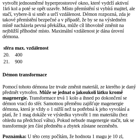
vytvořit jednosměrné hyperprostorové okno, které vydrží aktivní
1k6 kol a poté se opět uzavře. Místo přemístění si vybírá majitel, ale
stačí, vybere-li si směr a určí vzdálenost. Démon rozpozná, zda je
takové přemístění bezpečné a v případě, že by se na výsledném
místě nacházela pevná překážka, může cíl libovolně změnit na
nejbližší příhodné místo. Maximální vzdálenost je dána úrovní
démona.
sféra
max. vzdálenost
20.
400
21.
900
Démon transformace
Pomocí tohoto démona lze trvale změnit materiál, ze kterého je daný
předmět vytvořen.
Může se jednat o jakoukoli látku kromě
magenergie.
Transformace trvá 1 kolo a ihned po dokončení se
démon vrací do sfér. Samotnou přeměnu zajišťuje magenergie
démona, která je vždy o 1 nižší než ta potřebná k jeho vyvolání a
platí, že 1 mag dokáže ve výsledku vytvořit 1 mn materiálu (bez
ohledu na předchozí váhu). Pokud nebude magenergie stačit, tak se
transformuje jen část předmětu a zbytek zůstane nezměněn.
Poznámka:
U této ceny počítám, že hodnota 1 magu je 10 zl,