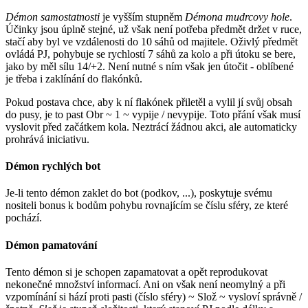
Démon samostatnosti
je vyšším stupněm
Démona mudrcovy hole
.
Účinky jsou úplně stejné, už však není potřeba předmět držet v ruce,
stačí aby byl ve vzdálenosti do 10 sáhů od majitele. Oživlý předmět
ovládá PJ, pohybuje se rychlostí 7 sáhů za kolo a při útoku se bere,
jako by měl sílu 14/+2. Není nutné s ním však jen útočit - oblíbené
je třeba i zaklínání do flakónků.
Pokud postava chce, aby k ní flakónek přiletěl a vylil jí svůj obsah
do pusy, je to past Obr ~ 1 ~ vypije / nevypije. Toto přání však musí
vyslovit před začátkem kola. Neztrácí žádnou akci, ale automaticky
prohrává iniciativu.
Démon rychlých bot
Je-li tento démon zaklet do bot (podkov, ...), poskytuje svému
nositeli bonus k bodům pohybu rovnajícím se číslu sféry, ze které
pochází.
Démon pamatování
Tento démon si je schopen zapamatovat a opět reprodukovat
nekonečné množství informací. Ani on však není neomylný a při
vzpomínání si hází proti pasti (číslo sféry) ~ Slož ~ vysloví správně /