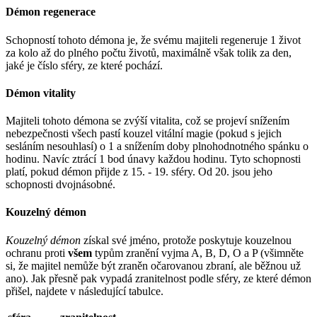
Démon regenerace
Schopností tohoto démona je, že svému majiteli regeneruje 1 život
za kolo až do plného počtu životů, maximálně však tolik za den,
jaké je číslo sféry, ze které pochází.
Démon vitality
Majiteli tohoto démona se zvýší vitalita, což se projeví snížením
nebezpečnosti všech pastí kouzel vitální magie (pokud s jejich
sesláním nesouhlasí) o 1 a snížením doby plnohodnotného spánku o
hodinu. Navíc ztrácí 1 bod únavy každou hodinu. Tyto schopnosti
platí, pokud démon přijde z 15. - 19. sféry. Od 20. jsou jeho
schopnosti dvojnásobné.
Kouzelný démon
Kouzelný démon
získal své jméno, protože poskytuje kouzelnou
ochranu proti
všem
typům zranění vyjma A, B, D, O a P (všimněte
si, že majitel nemůže být zraněn očarovanou zbraní, ale běžnou už
ano). Jak přesně pak vypadá zranitelnost podle sféry, ze které démon
přišel, najdete v následující tabulce.