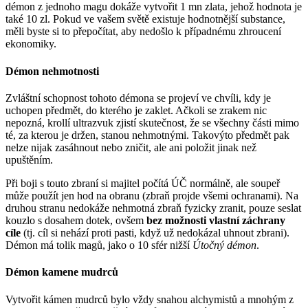
démon z jednoho magu dokáže vytvořit 1 mn zlata, jehož hodnota je
také 10 zl. Pokud ve vašem světě existuje hodnotnější substance,
měli byste si to přepočítat, aby nedošlo k případnému zhroucení
ekonomiky.
Démon nehmotnosti
Zvláštní schopnost tohoto démona se projeví ve chvíli, kdy je
uchopen předmět, do kterého je zaklet. Ačkoli se zrakem nic
nepozná, krollí ultrazvuk zjistí skutečnost, že se všechny části mimo
té, za kterou je držen, stanou nehmotnými. Takovýto předmět pak
nelze nijak zasáhnout nebo zničit, ale ani položit jinak než
upuštěním.
Při boji s touto zbraní si majitel počítá ÚČ normálně, ale soupeř
může použít jen hod na obranu (zbraň projde všemi ochranami). Na
druhou stranu nedokáže nehmotná zbraň fyzicky zranit, pouze seslat
kouzlo s dosahem dotek, ovšem
bez možnosti vlastní záchrany
cíle
(tj. cíl si nehází proti pasti, když už nedokázal uhnout zbrani).
Démon má tolik magů, jako o 10 sfér nižší
Útočný démon
.
Démon kamene mudrců
Vytvořit kámen mudrců bylo vždy snahou alchymistů a mnohým z