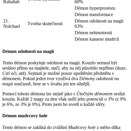
Rahaliah
60%
Démon hyperprostoru
Démon transformace
21.
Démon odolnosti na magii
Tvorba skutečnosti
Nolchael
63%
Démon nehmotnosti
Démon kamene mudrců
Démon odolnosti na magii
Tento démon poskytuje odolnost na magii. Kouzlo nemusí být
sesláno přímo na majitele, stačí, aby na něj působilo nepřímo (iluze,
Cizí oči
, atd). Sejmutí je možné pouze upuštěním předmětu s
démonem. Pokud jeden tvor využívá dva
Démony odolnosti na
magii
současně, bere se v úvahu jen ten silnější.
Pomocí tohoto démona lze stejně jako s
Útočným démonem
sesílat
kouzla. Každé 2 magy za den však sníží jeho potenciál o 3% (z 9%
je 6%, ze 3% je 0%). Proto jsem ho uvedl u každé sféry.
Démon mudrcovy hole
Tento démon se zaklíná do zvláštní
Mudrcovy hole
z mého dílka