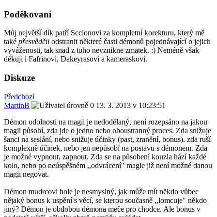
Poděkovaní
Můj největší dík patří Sccionovi za kompletní korekturu, který mě
také
přesvědčil
odstranit některé časti démonů pojednávající o jejich
vyváženosti, tak snad z toho nevznikne zmatek. :) Neméně však
děkuji i Fafrinovi, Dakeyrasovi a kameraskovi.
Diskuze
Předchozí
MartinB
13. 3. 2013 v 10:23:51
Démon odolnosti na magii je nedodělaný, není rozepsáno na jakou
magii působí, zda jde o jedno nebo oboustranný proces. Zda snižuje
šanci na seslání, nebo snižuje účinky (past, zranění, bonus). zda ruší
komplexně účinek, nebo jen nepůsobí na postavu s démonem. Zda
je možné vypnout, zapnout. Zda se na působení kouzla hází každé
kolo, nebo po neúspěšném ,,odvrácení" magie již není možné danou
magii negovat.
Démon mudrcovi hole je nesmyslný, jak může mít někdo vůbec
nějaký bonus k uspění s věcí, se kterou současně ,,lomcuje" někdo
jiný? Démon je obdobou démona meče pro chodce. Ale bonus v