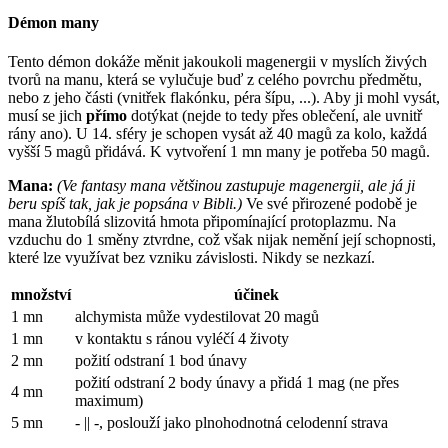
Démon many
Tento démon dokáže měnit jakoukoli magenergii v myslích živých
tvorů na manu, která se vylučuje buď z celého povrchu předmětu,
nebo z jeho části (vnitřek flakónku, péra šípu, ...). Aby ji mohl vysát,
musí se jich
přímo
dotýkat (nejde to tedy přes oblečení, ale uvnitř
rány ano). U 14. sféry je schopen vysát až 40 magů za kolo, každá
vyšší 5 magů přidává. K vytvoření 1 mn many je potřeba 50 magů.
Mana:
(Ve fantasy mana většinou zastupuje magenergii, ale já ji
beru spíš tak, jak je popsána v Bibli.)
Ve své přirozené podobě je
mana žlutobílá slizovitá hmota připomínající protoplazmu. Na
vzduchu do 1 směny ztvrdne, což však nijak nemění její schopnosti,
které lze využívat bez vzniku závislosti. Nikdy se nezkazí.
množství
účinek
1 mn
alchymista může vydestilovat 20 magů
1 mn
v kontaktu s ránou vyléčí 4 životy
2 mn
požití odstraní 1 bod únavy
požití odstraní 2 body únavy a přidá 1 mag (ne přes
4 mn
maximum)
5 mn
- || -, poslouží jako plnohodnotná celodenní strava