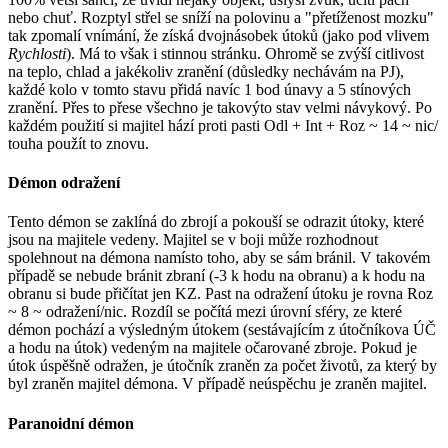
nebo chuť. Rozptyl střel se sníží na polovinu a "přetíženost mozku"
tak zpomalí vnímání, že získá dvojnásobek útoků (jako pod vlivem
Rychlosti
). Má to však i stinnou stránku. Ohromě se zvýší citlivost
na teplo, chlad a jakékoliv zranění (důsledky nechávám na PJ),
každé kolo v tomto stavu přidá navíc 1 bod únavy a 5 stínových
zranění. Přes to přese všechno je takovýto stav velmi návykový. Po
každém použití si majitel hází proti pasti Odl + Int + Roz ~ 14 ~ nic/
touha použít to znovu.
Démon odražení
Tento démon se zaklíná do zbrojí a pokouší se odrazit útoky, které
jsou na majitele vedeny. Majitel se v boji může rozhodnout
spolehnout na démona namísto toho, aby se sám bránil. V takovém
případě se nebude bránit zbraní (-3 k hodu na obranu) a k hodu na
obranu si bude přičítat jen KZ. Past na odražení útoku je rovna Roz
~ 8 ~ odražení/nic. Rozdíl se počítá mezi úrovní sféry, ze které
démon pochází a výsledným útokem (sestávajícím z útočníkova ÚČ
a hodu na útok) vedeným na majitele očarované zbroje. Pokud je
útok úspěšně odražen, je útočník zraněn za počet životů, za který by
byl zraněn majitel démona. V případě neúspěchu je zraněn majitel.
Paranoidní démon