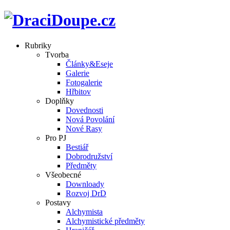
Rubriky
Tvorba
Články&Eseje
Galerie
Fotogalerie
Hřbitov
Doplňky
Dovednosti
Nová Povolání
Nové Rasy
Pro PJ
Bestiář
Dobrodružství
Předměty
Všeobecné
Downloady
Rozvoj DrD
Postavy
Alchymista
Alchymistické předměty