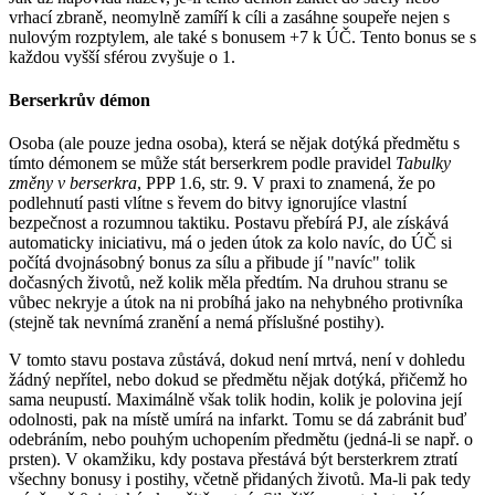
vrhací zbraně, neomylně zamíří k cíli a zasáhne soupeře nejen s
nulovým rozptylem, ale také s bonusem +7 k ÚČ. Tento bonus se s
každou vyšší sférou zvyšuje o 1.
Berserkrův démon
Osoba (ale pouze jedna osoba), která se nějak dotýká předmětu s
tímto démonem se může stát berserkrem podle pravidel
Tabulky
změny v berserkra
, PPP 1.6, str. 9. V praxi to znamená, že po
podlehnutí pasti vlítne s řevem do bitvy ignorujíce vlastní
bezpečnost a rozumnou taktiku. Postavu přebírá PJ, ale získává
automaticky iniciativu, má o jeden útok za kolo navíc, do ÚČ si
počítá dvojnásobný bonus za sílu a přibude jí "navíc" tolik
dočasných životů, než kolik měla předtím. Na druhou stranu se
vůbec nekryje a útok na ni probíhá jako na nehybného protivníka
(stejně tak nevnímá zranění a nemá příslušné postihy).
V tomto stavu postava zůstává, dokud není mrtvá, není v dohledu
žádný nepřítel, nebo dokud se předmětu nějak dotýká, přičemž ho
sama neupustí. Maximálně však tolik hodin, kolik je polovina její
odolnosti, pak na místě umírá na infarkt. Tomu se dá zabránit buď
odebráním, nebo pouhým uchopením předmětu (jedná-li se např. o
prsten). V okamžiku, kdy postava přestává být bersterkrem ztratí
všechny bonusy i postihy, včetně přidaných životů. Ma-li pak tedy