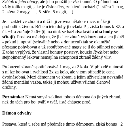
Světák a jeho obory
, ale jeho použití je všestranné. O půlnoci má
vždy tolik magů, jaké je číslo sféry, ze které pochází (1. sféra 1 mag,
2. sféra 2 magy, ... , 5. sféra 5 magů, ...).
Je-li zaklet ve zbrani a drží-li ji zrovna někdo v ruce, může ji
probudit k životu. Během této doby ji ovládá PJ, získá bonus k SZ a
út. +1 a zraňuje 2k6+ (tj. na útok se hází
dvakrát
a
oba hody se
sčítají
). Postava má dojem, že jí chce zbraň vyklouznout a jen ji drží
- pokud ji upustí (schválně nebo z donucení) tak se okamžitě
přestane pohybovat a už spotřebované magy se jí do půlnoci nevrátí.
Z toho vyplývá, že vlastní bonusy postavy, kouzlo
Rychlost
nebo
stejnojmenný lektvar nemají na schopnosti zbraně žádný vliv.
Probuzení zbraně spotřebovává 1 mag za 2 kola. V případě nutnosti
s ní lze bojovat i rychlostí 2x za kolo, ale v tom případě je cena
dvojnásobná. Mezi démonem ve zbrani a jejím uživatelem nevzniká
žádná mentální vazba, takže ji mohou užívat všichni členové
družiny.
Poznámka:
Nemá smysl zaklínat tohoto démona do jiných zbraní,
než do těch pro boj tváří v tvář, jistě chápete proč.
Démon odvahy
Postava, která u sebe má předmět s tímto démonem, získá bonus +2