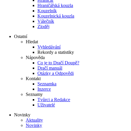
Hraničář
Hraničářská kouzla
Kouzelník
Kouzelnická kouzla
Válečník
Zloděj
Ostatní
Hledat
Vyhledávání
Rekordy a statistiky
Nápověda
Co je to Dračí Doupě?
Dračí manuál
Otázky a Odpovědi
Kontakt
Seznamka
Inzerce
Seznamy
Tvůrci a Redakce
Uživatelé
Novinky
Aktuality
Novinky