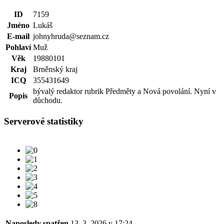
ID
7159
Jméno
Lukáš
E-mail
johnyhruda@seznam.cz
Pohlaví
Muž
Věk
19880101
Kraj
Brněnský kraj
ICQ
355431649
bývalý redaktor rubrik Předměty a Nová povolání. Nyní v
Popis
důchodu.
Serverové statistiky
Naposledy spatřen
13. 3. 2026 v 17:24