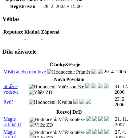
Registrován
28. 2. 2004 v 15:00
Věhlas
Reputace
Kladná
Záporná
-
-
Díla uživatele
Články&Eseje
Mistři anebo moulové
20. 4. 2005
Nová Povolání
Strážce
31. 12.
vodstva
2006
23. 2.
Rytíř
2006
Rozvoj DrD
Magie
21. 11.
skřítků II
2007
Magie
27. 4.
skřítků
2006