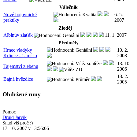
Válečník
Nové bojovnické
6. 5.
praktiky
2007
Zloděj
Albínův zlaťák
11. 1. 2007
Předměty
Hrnec vladyky
10. 2.
Krtince - 1. místo
2008
13. 10.
Tajemství z ebenu
2006
13. 2.
Bájná hvězdice
2005
Obdržené runy
Pomoc
Druid Jarvik
Snad víš proč :)
17. 10. 2007 v 13:56:06