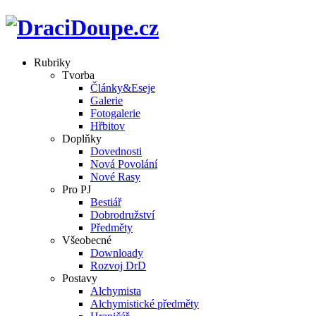
Rubriky
Tvorba
Články&Eseje
Galerie
Fotogalerie
Hřbitov
Doplňky
Dovednosti
Nová Povolání
Nové Rasy
Pro PJ
Bestiář
Dobrodružství
Předměty
Všeobecné
Downloady
Rozvoj DrD
Postavy
Alchymista
Alchymistické předměty