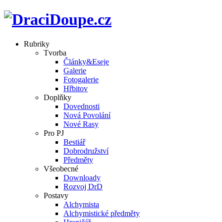
Rubriky
Tvorba
Články&Eseje
Galerie
Fotogalerie
Hřbitov
Doplňky
Dovednosti
Nová Povolání
Nové Rasy
Pro PJ
Bestiář
Dobrodružství
Předměty
Všeobecné
Downloady
Rozvoj DrD
Postavy
Alchymista
Alchymistické předměty