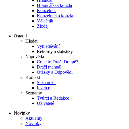
Hraničář
Hraničářská kouzla
Kouzelník
Kouzelnická kouzla
Válečník
Zloděj
Ostatní
Hledat
Vyhledávání
Rekordy a statistiky
Nápověda
Co je to Dračí Doupě?
Dračí manuál
Otázky a Odpovědi
Kontakt
Seznamka
Inzerce
Seznamy
Tvůrci a Redakce
Uživatelé
Novinky
Aktuality
Novinky