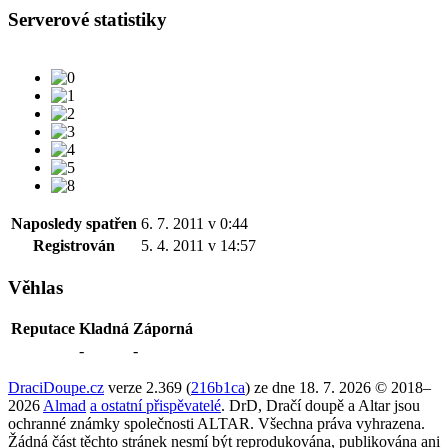
Serverové statistiky
Naposledy spatřen
6. 7. 2011 v 0:44
Registrován
5. 4. 2011 v 14:57
Věhlas
Reputace
Kladná
Záporná
-
-
DraciDoupe.cz
verze 2.369 (
216b1ca
) ze dne 18. 7. 2026 © 2018–
2026
Almad
a ostatní přispěvatelé
. DrD, Dračí doupě a Altar jsou
ochranné známky společnosti ALTAR. Všechna práva vyhrazena.
Žádná část těchto stránek nesmí být reprodukována, publikována ani