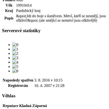
Věk
19910414
Kraj
Pardubický kraj
&quot;Jdi do boje s úsměvem. Mrtví, kteří se nesmějí, jsou
Popis
oškliví!&quot; (ale smějící se nemrtví jsou ošklivější)
Serverové statistiky
Naposledy spatřen
3. 8. 2016 v 10:15
Registrován
16. 4. 2007 v 21:28
Věhlas
Reputace
Kladná
Záporná