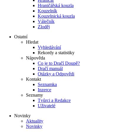
Hraničář
Hraničářská kouzla
Kouzelník
Kouzelnická kouzla
Válečník
Zloděj
Ostatní
Hledat
Vyhledávání
Rekordy a statistiky
Nápověda
Co je to Dračí Doupě?
Dračí manuál
Otázky a Odpovědi
Kontakt
Seznamka
Inzerce
Seznamy
Tvůrci a Redakce
Uživatelé
Novinky
Aktuality
Novinky