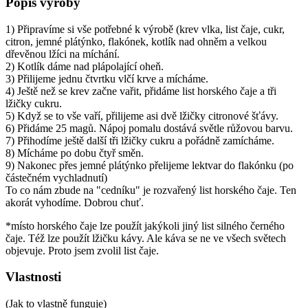
Popis výroby
1) Připravíme si vše potřebné k výrobě (krev vlka, list čaje, cukr,
citron, jemné plátýnko, flakónek, kotlík nad ohněm a velkou
dřevěnou lžíci na míchání.
2) Kotlík dáme nad plápolající oheň.
3) Přilijeme jednu čtvrtku vlčí krve a mícháme.
4) Ještě než se krev začne vařit, přidáme list horského čaje a tři
lžičky cukru.
5) Když se to vše vaří, přilijeme asi dvě lžičky citronové šťávy.
6) Přidáme 25 magů. Nápoj pomalu dostává světle růžovou barvu.
7) Přihodíme ještě další tři lžičky cukru a pořádně zamícháme.
8) Mícháme po dobu čtyř směn.
9) Nakonec přes jemné plátýnko přelijeme lektvar do flakónku (po
částečném vychladnutí)
To co nám zbude na "cedníku" je rozvařený list horského čaje. Ten
akorát vyhodíme. Dobrou chuť.
*místo horského čaje lze použít jakýkoli jiný list silného černého
čaje. Též lze použít lžičku kávy. Ale káva se ne ve všech světech
objevuje. Proto jsem zvolil list čaje.
Vlastnosti
(Jak to vlastně funguje)