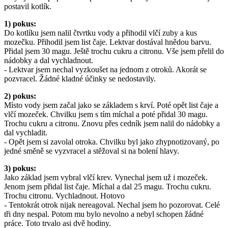
postavil kotlík.
1) pokus:
Do kotlíku jsem nalil čtvrtku vody a přihodil vlčí zuby a kus
mozečku. Přihodil jsem list čaje. Lektvar dostával hnědou barvu.
Přidal jsem 30 magu. Ještě trochu cukru a citronu. Vše jsem přelil do
nádobky a dal vychladnout.
- Lektvar jsem nechal vyzkoušet na jednom z otroků. Akorát se
pozvracel. Žádné kladné účinky se nedostavily.
2) pokus:
Místo vody jsem začal jako se základem s krví. Poté opět list čaje a
vlčí mozeček. Chvilku jsem s tím míchal a poté přidal 30 magu.
Trochu cukru a citronu. Znovu přes cedník jsem nalil do nádobky a
dal vychladit.
- Opět jsem si zavolal otroka. Chvilku byl jako zhypnotizovaný, po
jedné směně se vyzvracel a stěžoval si na bolení hlavy.
3) pokus:
Jako základ jsem vybral vlčí krev. Vynechal jsem už i mozeček.
Jenom jsem přidal list čaje. Míchal a dal 25 magu. Trochu cukru.
Trochu citronu. Vychladnout. Hotovo
- Tentokrát otrok nijak nereagoval. Nechal jsem ho pozorovat. Celé
tři dny nespal. Potom mu bylo nevolno a nebyl schopen žádné
práce. Toto trvalo asi dvě hodiny.