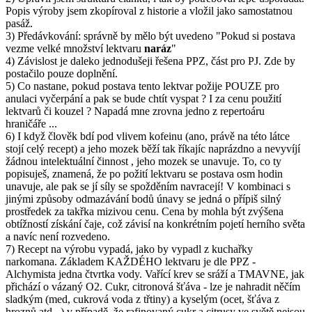
Popis výroby jsem zkopíroval z historie a vložil jako samostatnou
pasáž.
3) Předávkování: správně by mělo být uvedeno "Pokud si postava
vezme velké množství lektvaru
naráz
"
4) Závislost je daleko jednodušeji řešena PPZ, část pro PJ. Zde by
postačilo pouze doplnění.
5) Co nastane, pokud postava tento lektvar požije POUZE pro
anulaci vyčerpání a pak se bude chtít vyspat ? I za cenu použití
lektvarů či kouzel ? Napadá mne zrovna jedno z repertoáru
hraničáře ...
6) I když člověk bdí pod vlivem kofeinu (ano, právě na této látce
stojí celý recept) a jeho mozek běží tak říkajíc naprázdno a nevyvíjí
žádnou intelektuální činnost , jeho mozek se unavuje. To, co ty
popisuješ, znamená, že po požití lektvaru se postava osm hodin
unavuje, ale pak se jí síly se spožděním navracejí! V kombinaci s
jinými způsoby odmazávání bodů únavy se jedná o přípiš silný
prostředek za takřka mizivou cenu. Cena by mohla být zvýšena
obtížností získání čaje, což závisí na konkrétním pojetí herního světa
a navíc není rozvedeno.
7) Recept na výrobu vypadá, jako by vypadl z kuchařky
narkomana. Základem KAŽDÉHO lektvaru je dle PPZ -
Alchymista jedna čtvrtka vody. Vařící krev se sráží a TMAVNE, jak
přichází o vázaný O2. Cukr, citronová šťáva - lze je nahradit něčím
sladkým (med, cukrová voda z třtiny) a kyselým (ocet, šťáva z
hroznů atd...) v případě, že rafinovaný cukr a citrusy ve světě nejsou