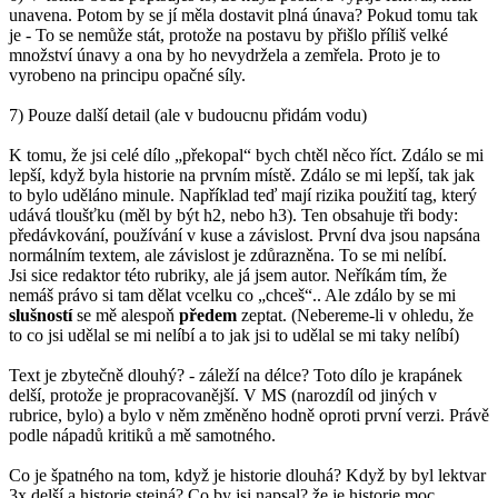
unavena. Potom by se jí měla dostavit plná únava? Pokud tomu tak
je - To se nemůže stát, protože na postavu by přišlo příliš velké
množství únavy a ona by ho nevydržela a zemřela. Proto je to
vyrobeno na principu opačné síly.
7) Pouze další detail (ale v budoucnu přidám vodu)
K tomu, že jsi celé dílo „překopal“ bych chtěl něco říct. Zdálo se mi
lepší, když byla historie na prvním místě. Zdálo se mi lepší, tak jak
to bylo uděláno minule. Například teď mají rizika použití tag, který
udává tloušťku (měl by být h2, nebo h3). Ten obsahuje tři body:
předávkování, používání v kuse a závislost. První dva jsou napsána
normálním textem, ale závislost je zdůrazněna. To se mi nelíbí.
Jsi sice redaktor této rubriky, ale já jsem autor. Neříkám tím, že
nemáš právo si tam dělat vcelku co „chceš“.. Ale zdálo by se mi
slušností
se mě alespoň
předem
zeptat. (Nebereme-li v ohledu, že
to co jsi udělal se mi nelíbí a to jak jsi to udělal se mi taky nelíbí)
Text je zbytečně dlouhý? - záleží na délce? Toto dílo je krapánek
delší, protože je propracovanější. V MS (narozdíl od jiných v
rubrice, bylo) a bylo v něm změněno hodně oproti první verzi. Právě
podle nápadů kritiků a mě samotného.
Co je špatného na tom, když je historie dlouhá? Když by byl lektvar
3x delší a historie stejná? Co by jsi napsal? že je historie moc