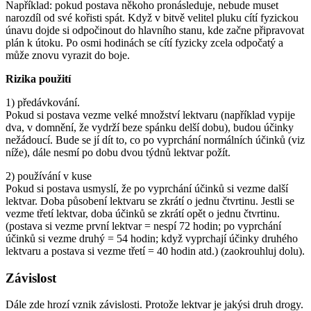
Například: pokud postava někoho pronásleduje, nebude muset
narozdíl od své kořisti spát. Když v bitvě velitel pluku cítí fyzickou
únavu dojde si odpočinout do hlavního stanu, kde začne připravovat
plán k útoku. Po osmi hodinách se cítí fyzicky zcela odpočatý a
může znovu vyrazit do boje.
Rizika použití
1) předávkování.
Pokud si postava vezme velké množství lektvaru (například vypije
dva, v domnění, že vydrží beze spánku delší dobu), budou účinky
nežádoucí. Bude se jí dít to, co po vyprchání normálních účinků (viz
níže), dále nesmí po dobu dvou týdnů lektvar požít.
2) používání v kuse
Pokud si postava usmyslí, že po vyprchání účinků si vezme další
lektvar. Doba působení lektvaru se zkrátí o jednu čtvrtinu. Jestli se
vezme třetí lektvar, doba účinků se zkrátí opět o jednu čtvrtinu.
(postava si vezme první lektvar = nespí 72 hodin; po vyprchání
účinků si vezme druhý = 54 hodin; když vyprchají účinky druhého
lektvaru a postava si vezme třetí = 40 hodin atd.) (zaokrouhluj dolu).
Závislost
Dále zde hrozí vznik závislosti. Protože lektvar je jakýsi druh drogy.