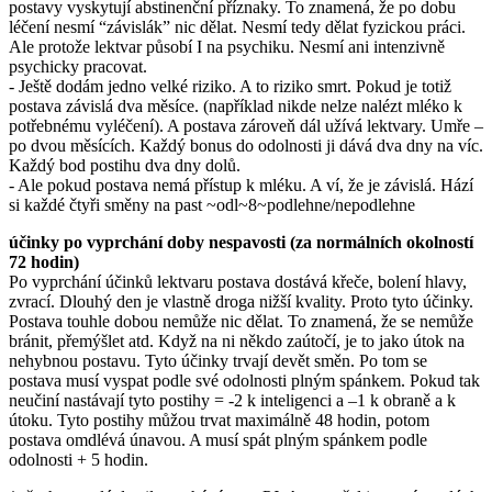
postavy vyskytují abstinenční příznaky. To znamená, že po dobu
léčení nesmí “závislák” nic dělat. Nesmí tedy dělat fyzickou práci.
Ale protože lektvar působí I na psychiku. Nesmí ani intenzivně
psychicky pracovat.
- Ještě dodám jedno velké riziko. A to riziko smrt. Pokud je totiž
postava závislá dva měsíce. (například nikde nelze nalézt mléko k
potřebnému vyléčení). A postava zároveň dál užívá lektvary. Umře –
po dvou měsících. Každý bonus do odolnosti ji dává dva dny na víc.
Každý bod postihu dva dny dolů.
- Ale pokud postava nemá přístup k mléku. A ví, že je závislá. Hází
si každé čtyři směny na past ~odl~8~podlehne/nepodlehne
účinky po vyprchání doby nespavosti (za normálních okolností
72 hodin)
Po vyprchání účinků lektvaru postava dostává křeče, bolení hlavy,
zvrací. Dlouhý den je vlastně droga nižší kvality. Proto tyto účinky.
Postava touhle dobou nemůže nic dělat. To znamená, že se nemůže
bránit, přemýšlet atd. Když na ni někdo zaútočí, je to jako útok na
nehybnou postavu. Tyto účinky trvají devět směn. Po tom se
postava musí vyspat podle své odolnosti plným spánkem. Pokud tak
neučiní nastávají tyto postihy = -2 k inteligenci a –1 k obraně a k
útoku. Tyto postihy můžou trvat maximálně 48 hodin, potom
postava omdlévá únavou. A musí spát plným spánkem podle
odolnosti + 5 hodin.