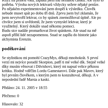
Když mi přinesl vlka, zaplatil jsem mu nemalou částku. Ale bylo to
potřeba. Výroba nových lektvarů vždycky sežere nějaké peníze.
Po nějakém experimentování jsem dospěl k výsledku. Člověk
nebude muset spát po dobu tří dnů. Zprvu jsem byl zklamán, že
jsem nevytvořil lektvar, co by spánek znemožňoval úplně. Ale po
chvilce jsem si uvědomil, že jsem vymyslel lektvar, který je
využitelný. Který dokáže snad někomu pomoci.
Budu sice nadále promarňovat život spánkem. Ale snad na mě
aspoň příští lidé nezapomenou. Snad se zapíšu do historie jako
alchymista Erenzin.
poděkování
Se stylistikou mi pomohl CrazyMys, děkuji mnohokrát. S první
verzí mi nejvíce poradil Skorpion, patří ti mé velké dík. Stejně velké
díky musím věnovat i Dilvishovi, který mi napsal velice pěknou
kritiku. Hodně vděčím Lordu Gamestarovi. Dále pak Mavev, který
byl prvním člověkem, s kterým jsem to konzultoval, děkuji. A v
neposlední řadě Marsia a kaski.
Přidáno:
24. 11. 2005 v 18:55
Přečteno:
0
Hlasovalo:
32