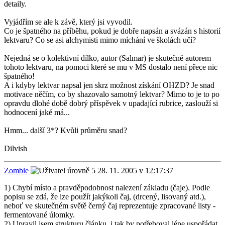
detaily.
Vyjádřím se ale k závě, který jsi vyvodil.
Co je špatného na příběhu, pokud je dobře napsán a svázán s historií
lektvaru? Co se asi alchymisti mimo míchání ve školách učí?
Nejedná se o kolektivní dílko, autor (Salmar) je skutečně autorem
tohoto lektvaru, na pomoci které se mu v MS dostalo není přece nic
špatného!
A i kdyby lektvar napsal jen skrz možnost získání OHZD? Je snad
motivace něčím, co by shazovalo samotný lektvar? Mimo to je to po
opravdu dlohé době dobrý příspěvek v upadající rubrice, zaslouží si
hodnocení jaké má...
Hmm... další 3*? Kvůli průměru snad?
Dilvish
Zombie
28. 11. 2005 v 12:17:37
1) Chybí místo a pravděpodobnost nalezení základu (čaje). Podle
popisu se zdá, že lze použít jakýkoli čaj, (drcený, lisovaný atd.),
neboť ve skutečném světě černý čaj reprezentuje zpracované listy -
fermentované úlomky.
2) Upravil jsem strukturu článku, i tak by potřeboval lépe uspořádat.