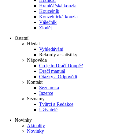
Hraničář
Hraničářská kouzla
Kouzelník
Kouzelnická kouzla
Válečník
Zloděj
Ostatní
Hledat
Vyhledávání
Rekordy a statistiky
Nápověda
Co je to Dračí Doupě?
Dračí manuál
Otázky a Odpovědi
Kontakt
Seznamka
Inzerce
Seznamy
Tvůrci a Redakce
Uživatelé
Novinky
Aktuality
Novinky