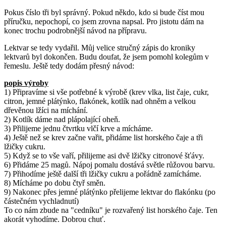
Pokus číslo tři byl správný. Pokud někdo, kdo si bude číst mou
příručku, nepochopí, co jsem zrovna napsal. Pro jistotu dám na
konec trochu podrobnější návod na přípravu.
Lektvar se tedy vydařil. Můj velice stručný zápis do kroniky
lektvarů byl dokončen. Budu doufat, že jsem pomohl kolegům v
řemeslu. Ještě tedy dodám přesný návod:
popis výroby
1) Připravíme si vše potřebné k výrobě (krev vlka, list čaje, cukr,
citron, jemné plátýnko, flakónek, kotlík nad ohněm a velkou
dřevěnou lžíci na míchání.
2) Kotlík dáme nad plápolající oheň.
3) Přilijeme jednu čtvrtku vlčí krve a mícháme.
4) Ještě než se krev začne vařit, přidáme list horského čaje a tři
lžičky cukru.
5) Když se to vše vaří, přilijeme asi dvě lžičky citronové šťávy.
6) Přidáme 25 magů. Nápoj pomalu dostává světle růžovou barvu.
7) Přihodíme ještě další tři lžičky cukru a pořádně zamícháme.
8) Mícháme po dobu čtyř směn.
9) Nakonec přes jemné plátýnko přelijeme lektvar do flakónku (po
částečném vychladnutí)
To co nám zbude na "cedníku" je rozvařený list horského čaje. Ten
akorát vyhodíme. Dobrou chuť.