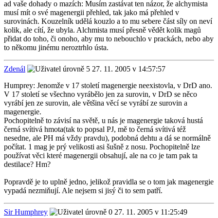
ad vaše dohady o mazích: Musím zastávat ten názor, že alchymista
musí mít o své magenergii přehled, tak jako má přehled v
surovinách. Kouzelník udělá kouzlo a to mu sebere část síly on neví
kolik, ale cítí, že ubyla. Alchmista musí přesně vědět kolik magů
přidat do toho, či onoho, aby mu to nebouchlo v prackách, nebo aby
to někomu jinému neroztrhlo ústa.
Zdenál
27. 11. 2005 v 14:57:57
Humprey: Jenomže v 17 století magenergie neexistovla, v DrD ano.
V 17 století se všechno vyrábělo jen za surovin, v DrD se něco
vyrábí jen ze surovin, ale většina věcí se vyrábí ze surovin a
magenergie.
Pochopitelně to závisí na světě, u nás je magenergie taková hustá
černá svítivá hmota(tak to popsal PJ, mě to černá svítivá též
nesedne, ale PH má vždy pravdu), podobná dehtu a dá se normálně
počítat. 1 mag je prý velikosti asi šušně z nosu. Pochopitelně lze
používat věci které magenergii obsahují, ale na co je tam pak ta
destilace? Hm?
Popravdě je to uplně jedno, jelikož pravidla se o tom jak magenergie
vypadá nezmiňují. Ale nejsem si jisý či to sem patří.
Sir Humphrey
27. 11. 2005 v 11:25:49