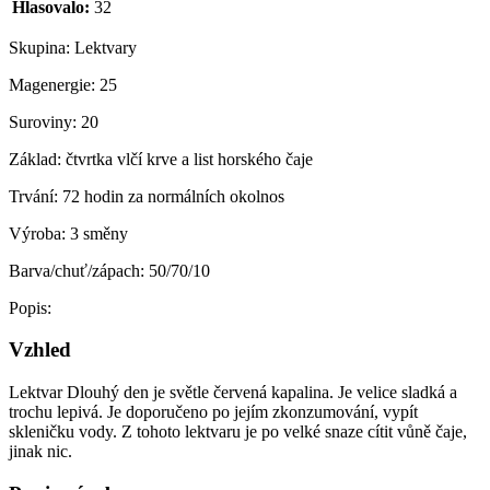
Hlasovalo:
32
Skupina:
Lektvary
Magenergie:
25
Suroviny:
20
Základ:
čtvrtka vlčí krve a list horského čaje
Trvání:
72 hodin za normálních okolnos
Výroba:
3 směny
Barva/chuť/zápach:
50/70/10
Popis:
Vzhled
Lektvar Dlouhý den je světle červená kapalina. Je velice sladká a
trochu lepivá. Je doporučeno po jejím zkonzumování, vypít
skleničku vody. Z tohoto lektvaru je po velké snaze cítit vůně čaje,
jinak nic.