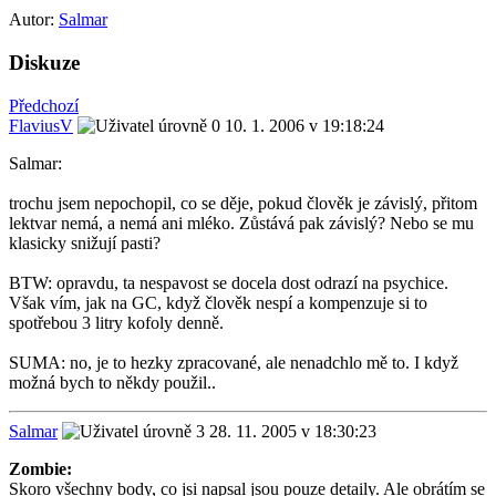
Autor:
Salmar
Diskuze
Předchozí
FlaviusV
10. 1. 2006 v 19:18:24
Salmar:
trochu jsem nepochopil, co se děje, pokud člověk je závislý, přitom
lektvar nemá, a nemá ani mléko. Zůstává pak závislý? Nebo se mu
klasicky snižují pasti?
BTW: opravdu, ta nespavost se docela dost odrazí na psychice.
Však vím, jak na GC, když člověk nespí a kompenzuje si to
spotřebou 3 litry kofoly denně.
SUMA: no, je to hezky zpracované, ale nenadchlo mě to. I když
možná bych to někdy použil..
Salmar
28. 11. 2005 v 18:30:23
Zombie:
Skoro všechny body, co jsi napsal jsou pouze detaily. Ale obrátím se