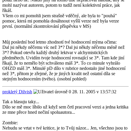
mohl nazývat autorem, potom to tudíž není kolektivní práce, jak
říkáš.
Všem co mi pomohli jsem strašně vděčný, ale byla to "pouhá"
pomoc, která mi pomohla dosáhnout vyšší verze než byla verze
první. (normální zkontrolování příspěvku v MS)
Můj poslední bod letmo zhodnotí tvé hodnocení mýma očima:
Dal jsi někdy něčemu víc než 3*? Dal jsi někdy něčemu méně než
3*? Pokud otevřu každý druhý lektvar v alchymistických
předmětech. Uvidím tvoje hodnocení rovnající se 3*. Tam kde jiní
říkají, že to nemělo být schváleno máš 3*. To co minule vyhrálo
OHZD máš 3*. Minulé pD dílo v rubrice nedostalo jiné hodnocení
než 3*, přitom je zřejmé, že je jiných kvalit než ostatní díla se
stejným hodnocením (tvého). (osobní pohled)
prokletý Dilvish
28. 11. 2005 v 13:57:32
Tak a hlasuju taky...
Dílo se mě moc líbilo už když sem četl pracovní verzi a jedna kritika
ze mne přece hned nečiní spoluautora...
Zombie:
Nebudu se vrtat v tvé kritice, je to Tvůj názor... Jen, všechno jsou to