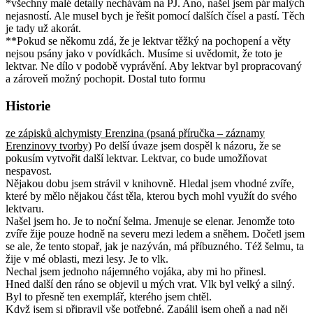
*všechny malé detaily nechávám na PJ. Ano, našel jsem pár malých
nejasností. Ale musel bych je řešit pomocí dalších čísel a pastí. Těch
je tady už akorát.
**Pokud se někomu zdá, že je lektvar těžký na pochopení a věty
nejsou psány jako v povídkách. Musíme si uvědomit, že toto je
lektvar. Ne dílo v podobě vyprávění. Aby lektvar byl propracovaný
a zároveň možný pochopit. Dostal tuto formu
Historie
ze zápisků alchymisty Erenzina (psaná příručka – záznamy
Erenzinovy tvorby)
Po delší úvaze jsem dospěl k názoru, že se
pokusím vytvořit další lektvar. Lektvar, co bude umožňovat
nespavost.
Nějakou dobu jsem strávil v knihovně. Hledal jsem vhodné zvíře,
které by mělo nějakou část těla, kterou bych mohl využít do svého
lektvaru.
Našel jsem ho. Je to noční šelma. Jmenuje se elenar. Jenomže toto
zvíře žije pouze hodně na severu mezi ledem a sněhem. Dočetl jsem
se ale, že tento stopař, jak je nazýván, má příbuzného. Též šelmu, ta
žije v mé oblasti, mezi lesy. Je to vlk.
Nechal jsem jednoho nájemného vojáka, aby mi ho přinesl.
Hned další den ráno se objevil u mých vrat. Vlk byl velký a silný.
Byl to přesně ten exemplář, kterého jsem chtěl.
Když jsem si připravil vše potřebné. Zapálil jsem oheň a nad něj