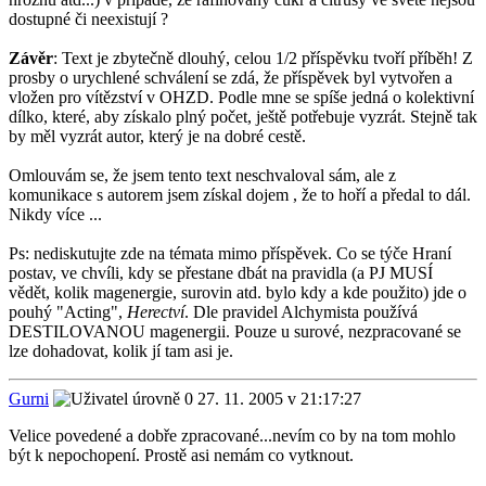
dostupné či neexistují ?
Závěr
: Text je zbytečně dlouhý, celou 1/2 příspěvku tvoří příběh! Z
prosby o urychlené schválení se zdá, že příspěvek byl vytvořen a
vložen pro vítězství v OHZD. Podle mne se spíše jedná o kolektivní
dílko, které, aby získalo plný počet, ještě potřebuje vyzrát. Stejně tak
by měl vyzrát autor, který je na dobré cestě.
Omlouvám se, že jsem tento text neschvaloval sám, ale z
komunikace s autorem jsem získal dojem , že to hoří a předal to dál.
Nikdy více ...
Ps: nediskutujte zde na témata mimo příspěvek. Co se týče Hraní
postav, ve chvíli, kdy se přestane dbát na pravidla (a PJ MUSÍ
vědět, kolik magenergie, surovin atd. bylo kdy a kde použito) jde o
pouhý "Acting",
Herectví
. Dle pravidel Alchymista používá
DESTILOVANOU magenergii. Pouze u surové, nezpracované se
lze dohadovat, kolik jí tam asi je.
Gurni
27. 11. 2005 v 21:17:27
Velice povedené a dobře zpracované...nevím co by na tom mohlo
být k nepochopení. Prostě asi nemám co vytknout.