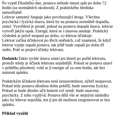
Po vypití Dlouhého dne, postava nebude muset spát po dobu 72
hodin (za normálních okolností). Z praktického hlediska
samozřejmě.
Lektvar samotný funguje jako povzbuzující droga. Všechna
psychická i fyzická únava, která by na postavu normálně dopadla,
zmizí. Vysvětlení je prosté, pokud na postavu dopadá únava, lektvar
vytvoří jakýsi opak. Energii, která se s únavou anuluje. Praktický
výsledek je právě nespaní po dobu, co lektvar účinkuje.
Lektvar začíná účinkovat po třech směnách, což znamená, že když
lektvar vypije ospalá postava, tak ještě bude ospalá po dobu tří
směn. Poté se projeví účinky lektvaru.
Dodatek:
Takto rychle únava zmizí jen ihned po požití lektvaru,
protože tehdy je účinek lektvaru nejsilnější. Pokud se postava unaví
v průběhu působení, vrátí se jí energie až za osm hodin, ale bez
nutnosti spánku.
Praktickým účinkem lektvaru není neunavitelnost, nýbrž nespavost.
Pokud tedy postava dlouhou dobu poběží, bude unavena fyzicky.
Pokud se bude dlouho učit historii své země, bude unavena
psychicky. Z toho vyplývá: Postava dělá vše se stejnými následky
jako by lektvar nepožila, ten jí jen dá možnost zregenerovat se bez
spánku.
Příklad využití