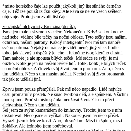
*místo horského čaje lze použít jakýkoli jiný list silného černého
čaje. Též lze použít lžičku kávy. Ale káva se ne ve všech světech
objevuje. Proto jsem zvolil list čaje.
ze zápisků alchymisty Erenzina (deník):
Jsme jen malou skvrnou v celém Nekonečnu. Když se koukneme
nad sebe, vidíme bíle tečky na noční obloze. Tyto tečky jsou našimi
ochránci, našimi patrony. Každý inteligentní tvor má tam nahoře
svého patrona. Nějaký ochránce je vidět méně, jiný více. Podle
toho, jak slavný a úspěšný je jeho... řekněme tvor, kterého chrání.
Tam nahoře je ale spousta bílých teček. Mé srdce se svíjí, je mi
ouzko. Kolik je jen na našem Světě lidí. Tolik, kolik je bílých teček
na noční obloze. A člověk svůj život jenom promarní. Ano, něco s
tím udělám. Něco s tím musím udělat. Nechci svůj život promarnit,
tak jak to udělali jiní.
Zprvu jsem pouze přemýšlel. Pak mě něco napadlo. Lidé nejvíce
času promarní v posteli. Ne snad tvorbou dětí, ale spánkem. Všichni
moc spíme. Proč si místo spánku neužívat života? Jsem přeci
alchymista. Něco s tím udělám.
Šel jsem za svým kamarádem do knihovny. Trochu jsem to s ním
diskutoval. Něco jsme si vyříkali. Nakonec jsem na něco přišel.
Vyrazil jsem k Mrtvé kosti. Ano, přesně tam. Mezi tu špínu, mezi
žoldáky. Ale jednoho jsem potřeboval.