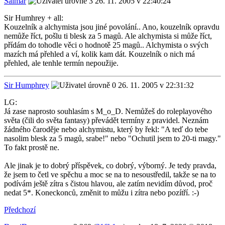
Salmar
26. 11. 2005 v 22:40:24
Sir Humhrey + all:
Kouzelník a alchymista jsou jiné povolání.. Ano, kouzelník opravdu
nemůže říct, pošlu ti blesk za 5 magů. Ale alchymista si může říct,
přídám do tohodle věci o hodnotě 25 magů.. Alchymista o svých
mazích má přehled a ví, kolik kam dát. Kouzelník o nich má
přehled, ale tenhle termín nepoužije.
Sir Humphrey
26. 11. 2005 v 22:31:32
LG:
Já zase naprosto souhlasím s M_o_D. Nemůžeš do roleplayového
světa (čili do světa fantasy) převádět termíny z pravidel. Neznám
žádného čaroděje nebo alchymistu, který by řekl: "A teď do tebe
nasolim blesk za 5 magů, srabe!" nebo "Ochutil jsem to 20-ti magy."
To fakt prostě ne.
Ale jinak je to dobrý příspěvek, co dobrý, výborný. Je tedy pravda,
že jsem to četl ve spěchu a moc se na to nesoustředil, takže se na to
podívám ještě zítra s čistou hlavou, ale zatím nevidím důvod, proč
nedat 5*. Koneckonců, změnit to můžu i zítra nebo pozítří. :-)
Předchozí