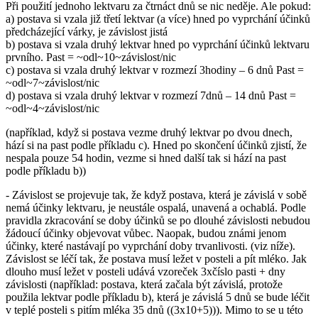
Při použití jednoho lektvaru za čtrnáct dnů se nic neděje. Ale pokud:
a) postava si vzala již třetí lektvar (a více) hned po vyprchání účinků
předcházející várky, je závislost jistá
b) postava si vzala druhý lektvar hned po vyprchání účinků lektvaru
prvního. Past = ~odl~10~závislost/nic
c) postava si vzala druhý lektvar v rozmezí 3hodiny – 6 dnů Past =
~odl~7~závislost/nic
d) postava si vzala druhý lektvar v rozmezí 7dnů – 14 dnů Past =
~odl~4~závislost/nic
(například, když si postava vezme druhý lektvar po dvou dnech,
hází si na past podle příkladu c). Hned po skončení účinků zjistí, že
nespala pouze 54 hodin, vezme si hned další tak si hází na past
podle příkladu b))
- Závislost se projevuje tak, že když postava, která je závislá v sobě
nemá účinky lektvaru, je neustále ospalá, unavená a ochablá. Podle
pravidla zkracování se doby účinků se po dlouhé závislosti nebudou
žádoucí účinky objevovat vůbec. Naopak, budou známi jenom
účinky, které nastávají po vyprchání doby trvanlivosti. (viz níže).
Závislost se léčí tak, že postava musí ležet v posteli a pít mléko. Jak
dlouho musí ležet v posteli udává vzoreček 3xčíslo pasti + dny
závislosti (například: postava, která začala být závislá, protože
použila lektvar podle příkladu b), která je závislá 5 dnů se bude léčit
v teplé posteli s pitím mléka 35 dnů ((3x10+5))). Mimo to se u této