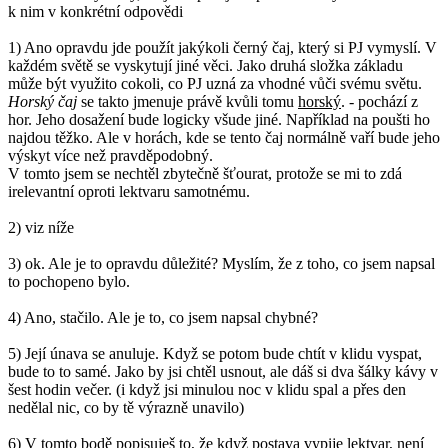
k nim v konkrétní odpovědi
1) Ano opravdu jde použít jakýkoli černý čaj, který si PJ vymyslí. V
každém světě se vyskytují jiné věci. Jako druhá složka základu
může být využito cokoli, co PJ uzná za vhodné vůči svému světu.
Horský čaj
se takto jmenuje právě kvůli tomu
horský
. - pochází z
hor. Jeho dosažení bude logicky všude jiné. Například na poušti ho
najdou těžko. Ale v horách, kde se tento čaj normálně vaří bude jeho
výskyt více než pravděpodobný.
V tomto jsem se nechtěl zbytečně šťourat, protože se mi to zdá
irelevantní oproti lektvaru samotnému.
2) viz níže
3) ok. Ale je to opravdu důležité? Myslím, že z toho, co jsem napsal
to pochopeno bylo.
4) Ano, stačilo. Ale je to, co jsem napsal chybné?
5) Její únava se anuluje. Když se potom bude chtít v klidu vyspat,
bude to to samé. Jako by jsi chtěl usnout, ale dáš si dva šálky kávy v
šest hodin večer. (i když jsi minulou noc v klidu spal a přes den
nedělal nic, co by tě výrazně unavilo)
6) V tomto bodě popisuješ to, že když postava vypije lektvar, není