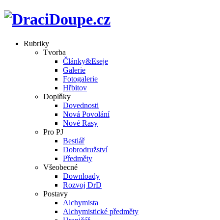
Rubriky
Tvorba
Články&Eseje
Galerie
Fotogalerie
Hřbitov
Doplňky
Dovednosti
Nová Povolání
Nové Rasy
Pro PJ
Bestiář
Dobrodružství
Předměty
Všeobecné
Downloady
Rozvoj DrD
Postavy
Alchymista
Alchymistické předměty