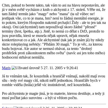
Chm, pokud to berete takto, tak vám to asi na hlavu nepostavím, ale
já v mém světě vycházm z knih o alchymii z 17. století. Věřte mi, že
tam žádný termín jako "magy" nebo "mana" (ta už vůbec ne!
jestlipak víte, co to je mana, hm? není to žádná mentální energie, je
to pokrm, kterým Hospodin nakrmil prchající Židy - ale to jen tak na
okraj). Oni (alchymisté) tam nepoužívají skoro žádné "přesné"
termíny (hrst, špetka, atp.). Jistě, to nemá co dělat s DrD, protože to
jsou pravidla, která se musela nějak upravit, nějak musela
konkretizovat co a jak. Ale alchymisté (tak jak je znám já) by nikdy
skrze roleplaying neřekly: "Přidám 30 magů." To je věc, za kterou
budu bojovat. Ale autor se nemusí obávat, za tento "drobný
prohřešek proti zákonitostem mého světa" (navíc asi jen toho mého)
hodnocení strhávat nemůžu.
Maris
27. 11. 2005 v 9:26:41
Já to vnímám tak, že kouzelník a hraničář vnímají, nakolil mají svou
sílu - tedy své magy cítí, nikoli měří jednotkou. Hraničáře bych v
romhle viděla (hrála) ještě víc instinktivně, než kouzelníka.
Pro alchymistu je magie jiná, je to materie, kterou destiluje, a tedy ji
musí počítat jako surovinu - a být si vědom počtu.