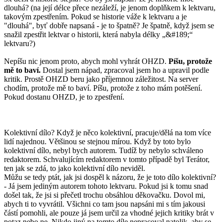
dlouhá? (na její délce přece nezáleží, je jenom doplňkem k lektvaru,
takovým zpestřením. Pokud se historie váže k lektvaru a je
"dlouhá", byť dobře napsaná - je to špatně? Je špatně, když jsem se
snažil zpestřit lektvar o historii, která nabyla délky „&#189;“
lektvaru?)
Nepíšu nic jenom proto, abych mohl vyhrát OHZD.
Píšu, protože
mě to baví.
Dostal jsem nápad, zpracoval jsem ho a upravil podle
kritik. Prostě OHZD beru jako příjemnou záležitost. Na server
chodím, protože mě to baví. Píšu, protože z toho mám potěšení.
Pokud dostanu OHZD, je to zpestření.
Kolektivní dílo? Když je něco kolektivní, pracuje/dělá na tom více
lidí najednou. Většinou se stejnou mírou. Když by toto bylo
kolektivní dílo, nebyl bych autorem. Tudíž by nebylo schváleno
redaktorem. Schvalujícím redaktorem v tomto případě byl Terátor,
ten jak se zdá, to jako kolektivní dílo neviděl.
Můžu se tedy ptát, jak jsi dospěl k názoru, že je toto dílo kolektivní?
- Já jsem jediným autorem tohoto lektvaru. Pokud jsi k tomu snad
došel tak, že jsi si přečetl trochu obsáhlou děkovačku. Dovol mi,
abych ti to vyvrátil. Všichni co tam jsou napsáni mi s tím jakousi
částí pomohli, ale pouze já jsem určil za vhodné jejich kritiky brát v
potaz nebo ne. Nikdo jiný na tomto díle nepracoval natolik, aby se