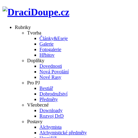
Rubriky
Tvorba
Články&Eseje
Galerie
Fotogalerie
Hřbitov
Doplňky
Dovednosti
Nová Povolání
Nové Rasy
Pro PJ
Bestiář
Dobrodružství
Předměty
Všeobecné
Downloady
Rozvoj DrD
Postavy
Alchymista
Alchymistické předměty