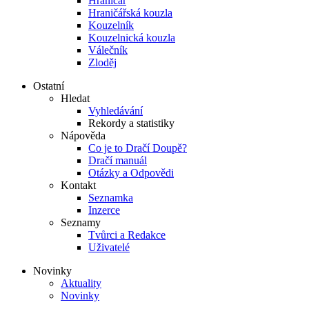
Hraničář
Hraničářská kouzla
Kouzelník
Kouzelnická kouzla
Válečník
Zloděj
Ostatní
Hledat
Vyhledávání
Rekordy a statistiky
Nápověda
Co je to Dračí Doupě?
Dračí manuál
Otázky a Odpovědi
Kontakt
Seznamka
Inzerce
Seznamy
Tvůrci a Redakce
Uživatelé
Novinky
Aktuality
Novinky