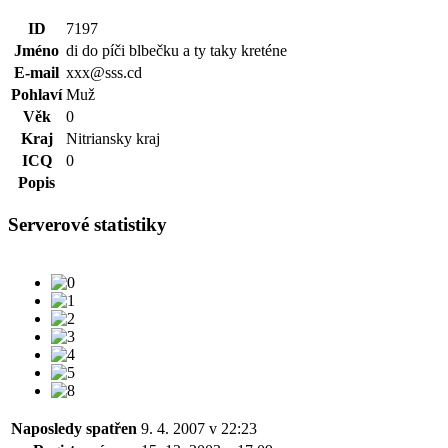
ID
7197
Jméno
di do píči blbečku a ty taky kreténe
E-mail
xxx@sss.cd
Pohlaví
Muž
Věk
0
Kraj
Nitriansky kraj
ICQ
0
Popis
Serverové statistiky
Naposledy spatřen
9. 4. 2007 v 22:23