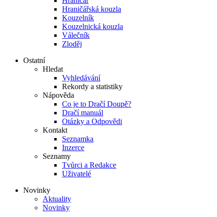
Hraničář
Hraničářská kouzla
Kouzelník
Kouzelnická kouzla
Válečník
Zloděj
Ostatní
Hledat
Vyhledávání
Rekordy a statistiky
Nápověda
Co je to Dračí Doupě?
Dračí manuál
Otázky a Odpovědi
Kontakt
Seznamka
Inzerce
Seznamy
Tvůrci a Redakce
Uživatelé
Novinky
Aktuality
Novinky