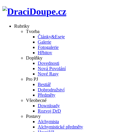
Rubriky
Tvorba
Články&Eseje
Galerie
Fotogalerie
Hřbitov
Doplňky
Dovednosti
Nová Povolání
Nové Rasy
Pro PJ
Bestiář
Dobrodružství
Předměty
Všeobecné
Downloady
Rozvoj DrD
Postavy
Alchymista
Alchymistické předměty