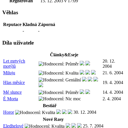
Registrován
15. 12. 2003 v 17:09
Věhlas
Reputace
Kladná
Záporná
-
-
Díla uživatele
Články&Eseje
Let mrtvých
20. 12.
motýlů
2004
Miluju
21. 6. 2004
Hlas měsíce
19. 4. 2004
Mé slunce
14. 4. 2004
É Morta
2. 4. 2004
Bestiář
Horor
30. 12. 2004
Nové Rasy
Eledhelové
25. 7. 2004