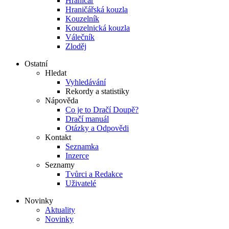
Hraničář
Hraničářská kouzla
Kouzelník
Kouzelnická kouzla
Válečník
Zloděj
Ostatní
Hledat
Vyhledávání
Rekordy a statistiky
Nápověda
Co je to Dračí Doupě?
Dračí manuál
Otázky a Odpovědi
Kontakt
Seznamka
Inzerce
Seznamy
Tvůrci a Redakce
Uživatelé
Novinky
Aktuality
Novinky