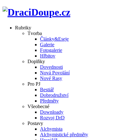
Rubriky
Tvorba
Články&Eseje
Galerie
Fotogalerie
Hřbitov
Doplňky
Dovednosti
Nová Povolání
Nové Rasy
Pro PJ
Bestiář
Dobrodružství
Předměty
Všeobecné
Downloady
Rozvoj DrD
Postavy
Alchymista
Alchymistické předměty