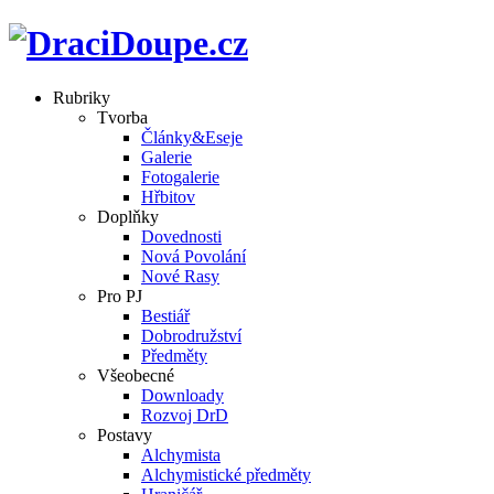
Rubriky
Tvorba
Články&Eseje
Galerie
Fotogalerie
Hřbitov
Doplňky
Dovednosti
Nová Povolání
Nové Rasy
Pro PJ
Bestiář
Dobrodružství
Předměty
Všeobecné
Downloady
Rozvoj DrD
Postavy
Alchymista
Alchymistické předměty