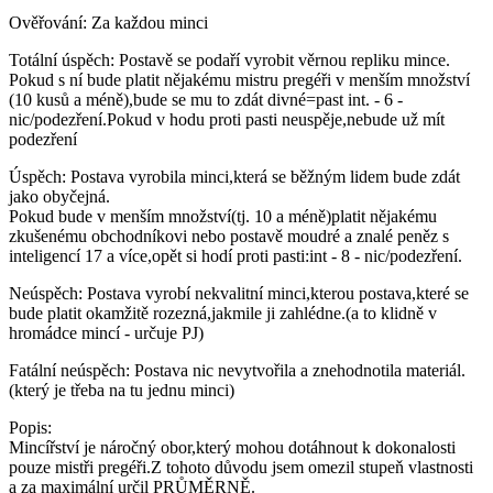
Ověřování:
Za každou minci
Totální úspěch:
Postavě se podaří vyrobit věrnou repliku mince.
Pokud s ní bude platit nějakému mistru pregéři v menším množství
(10 kusů a méně),bude se mu to zdát divné=past int. - 6 -
nic/podezření.Pokud v hodu proti pasti neuspěje,nebude už mít
podezření
Úspěch:
Postava vyrobila minci,která se běžným lidem bude zdát
jako obyčejná.
Pokud bude v menším množství(tj. 10 a méně)platit nějakému
zkušenému obchodníkovi nebo postavě moudré a znalé peněz s
inteligencí 17 a více,opět si hodí proti pasti:int - 8 - nic/podezření.
Neúspěch:
Postava vyrobí nekvalitní minci,kterou postava,které se
bude platit okamžitě rozezná,jakmile ji zahlédne.(a to klidně v
hromádce mincí - určuje PJ)
Fatální neúspěch:
Postava nic nevytvořila a znehodnotila materiál.
(který je třeba na tu jednu minci)
Popis:
Mincířství je náročný obor,který mohou dotáhnout k dokonalosti
pouze mistři pregéři.Z tohoto důvodu jsem omezil stupeň vlastnosti
a za maximální určil PRŮMĚRNĚ.