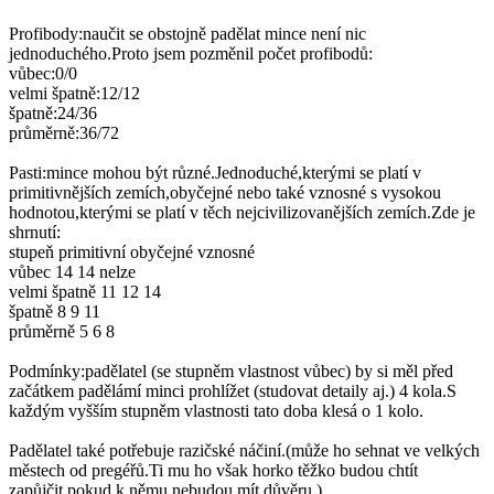
Profibody:naučit se obstojně padělat mince není nic
jednoduchého.Proto jsem pozměnil počet profibodů:
vůbec:0/0
velmi špatně:12/12
špatně:24/36
průměrně:36/72
Pasti:mince mohou být různé.Jednoduché,kterými se platí v
primitivnějších zemích,obyčejné nebo také vznosné s vysokou
hodnotou,kterými se platí v těch nejcivilizovanějších zemích.Zde je
shrnutí:
stupeň primitivní obyčejné vznosné
vůbec 14 14 nelze
velmi špatně 11 12 14
špatně 8 9 11
průměrně 5 6 8
Podmínky:padělatel (se stupněm vlastnost vůbec) by si měl před
začátkem padělámí minci prohlížet (studovat detaily aj.) 4 kola.S
každým vyšším stupněm vlastnosti tato doba klesá o 1 kolo.
Padělatel také potřebuje razičské náčiní.(může ho sehnat ve velkých
městech od pregéřů.Ti mu ho však horko těžko budou chtít
zapůjčit,pokud k němu nebudou mít důvěru.)