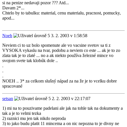
si na penize nedavaji pozor ??? Atd...
Davam 2*...
Chtelo by to tabulku: material, cenu materialu, pracnost, pomucky,
apod...
Noeh
3. 2. 2003 v 1:58:58
Neviem ci to uz bolo spomenute ale vo vacsine svetov sa ti z
VYSOKA vykaslu na tvar, podobu a neviem co este ... ak je to zo
zlata tak je to zlaté ... no a ak niekto používa železné mince vo
svojom svete tak klobúk dole ..
.
.
.
NOEH .. 3* za celkom slušný nápad za na že je to vcelku dobre
spracované
setsan
2. 2. 2003 v 22:17:07
1) mi na to pouzivame padelani ale jak na tohle tak na dokumenty a
tak a je to velmi tezka
2) raznici mu jen tak nikdo neproda
3) to jako budu platit 11 mincema a on nic nepozna to je divny ne