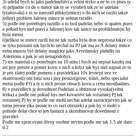
3) udelal bych to jako padelatelstvi a velmi tezko a ne to co pises ty
4) pripadne co de o mince tak ty se vyrabeli tak ze se udelala
ty(ukovala) z ni se narezali plisky(mince) a do nich se razilo takze
jedinej problem falesny mince je sehnat razidlo
5) podle me potrebujes razidlo a to bud padelas nebo si opatris pravi
a pokud bys mel pravi a falesnej kov tak sance na prohlidnutejsi by
byla mensi
6)jelikoz se mince razili rucne tak razba byla dost nepresna takze co
se tyka poznani tak bych to nechal na PJ jak ma za A delany mince
treba muzou byt delany magicky jako Arvedansky platidlo na
Asterionu a pak je asi nenapodobys.
7) ten material co potrebujes na 10 minci bych asi nepsal kazdej ma
asi jiny penize a pomer kovu v nich a kdyz tak bys mel napsat ze to
je pro zlatej podle pomeru z pravidel(asi 10x levnejsi nez ve
skutecnosti) oni totiz sou i jiny penize(grose, tolari, nebo specialni
mena podle PJ) a ty u nich proste obsach kovu a cenu neodhadnes.
8) v pravidlech je dovednost Padelani a obtiznost vysoka(velmi
tezka) a podle me pokud bys mel kovarstvi tak rozumnej Pj tak
rozumnej Pj by te podle me mohl nechat udelat raznici(nevim jak se
tomu presne rika proste to co razi obrazek) a pak by si mohl v
pohode delat chce to jen fantazii a zkombinovat dovednosti z
pravidel.
Podle me zpracovani divny osobne nevim podle me tak 1.5 ale dam
ti 2