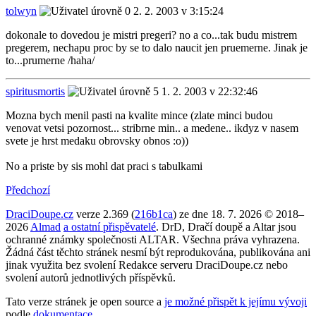
tolwyn
2. 2. 2003 v 3:15:24
dokonale to dovedou je mistri pregeri? no a co...tak budu mistrem
pregerem, nechapu proc by se to dalo naucit jen pruemerne. Jinak je
to...prumerne /haha/
spiritusmortis
1. 2. 2003 v 22:32:46
Mozna bych menil pasti na kvalite mince (zlate minci budou
venovat vetsi pozornost... stribrne min.. a medene.. ikdyz v nasem
svete je hrst medaku obrovsky obnos :o))
No a priste by sis mohl dat praci s tabulkami
Předchozí
DraciDoupe.cz
verze 2.369 (
216b1ca
) ze dne 18. 7. 2026 © 2018–
2026
Almad
a ostatní přispěvatelé
. DrD, Dračí doupě a Altar jsou
ochranné známky společnosti ALTAR. Všechna práva vyhrazena.
Žádná část těchto stránek nesmí být reprodukována, publikována ani
jinak využita bez svolení Redakce serveru DraciDoupe.cz nebo
svolení autorů jednotlivých příspěvků.
Tato verze stránek je open source a
je možné přispět k jejímu vývoji
podle
dokumentace
.