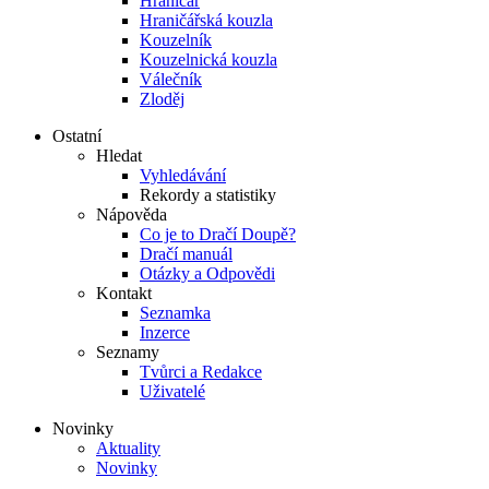
Hraničář
Hraničářská kouzla
Kouzelník
Kouzelnická kouzla
Válečník
Zloděj
Ostatní
Hledat
Vyhledávání
Rekordy a statistiky
Nápověda
Co je to Dračí Doupě?
Dračí manuál
Otázky a Odpovědi
Kontakt
Seznamka
Inzerce
Seznamy
Tvůrci a Redakce
Uživatelé
Novinky
Aktuality
Novinky