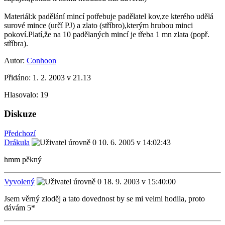
Materiál:k padělání mincí potřebuje padělatel kov,ze kterého udělá
surové mince (určí PJ) a zlato (stříbro),kterým hrubou minci
pokoví.Platí,že na 10 padělaných mincí je třeba 1 mn zlata (popř.
stříbra).
Autor:
Conhoon
Přidáno:
1. 2. 2003 v 21.13
Hlasovalo:
19
Diskuze
Předchozí
Drákula
10. 6. 2005 v 14:02:43
hmm pěkný
Vyvolený
18. 9. 2003 v 15:40:00
Jsem věrný zloděj a tato dovednost by se mi velmi hodila, proto
dávám 5*