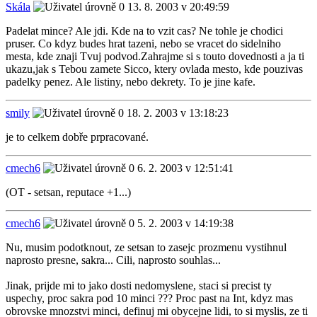
Skála
13. 8. 2003 v 20:49:59
Padelat mince? Ale jdi. Kde na to vzit cas? Ne tohle je chodici
pruser. Co kdyz budes hrat tazeni, nebo se vracet do sidelniho
mesta, kde znaji Tvuj podvod.Zahrajme si s touto dovednosti a ja ti
ukazu,jak s Tebou zamete Sicco, ktery ovlada mesto, kde pouzivas
padelky penez. Ale listiny, nebo dekrety. To je jine kafe.
smily
18. 2. 2003 v 13:18:23
je to celkem dobře prpracované.
cmech6
6. 2. 2003 v 12:51:41
(OT - setsan, reputace +1...)
cmech6
5. 2. 2003 v 14:19:38
Nu, musim podotknout, ze setsan to zasejc prozmenu vystihnul
naprosto presne, sakra... Cili, naprosto souhlas...
Jinak, prijde mi to jako dosti nedomyslene, staci si precist ty
uspechy, proc sakra pod 10 minci ??? Proc past na Int, kdyz mas
obrovske mnozstvi minci, definuj mi obycejne lidi, to si myslis, ze ti