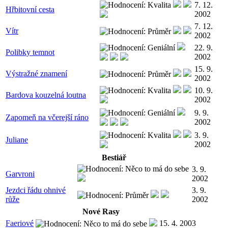
7. 12.
Hřbitovní cesta
2002
7. 12.
Vítr
2002
22. 9.
Polibky temnot
2002
15. 9.
Výstražné znamení
2002
10. 9.
Bardova kouzelná loutna
2002
9. 9.
Zapomeň na včerejší ráno
2002
3. 9.
Juliane
2002
Bestiář
3. 9.
Garvroni
2002
Jezdci řádu ohnivé
3. 9.
růže
2002
Nové Rasy
Faeriové
15. 4. 2003