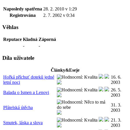
Naposledy spatřena
28. 2. 2010 v 1:29
Registrována
2. 7. 2002 v 0:34
Věhlas
Reputace
Kladná
Záporná
-
-
Díla uživatele
Články&Eseje
Hořká příchuť doteků jedné
16. 6.
letní noci
2003
26. 5.
Balada o Ismen a Lenovi
2003
31. 3.
Přátelská útěcha
2003
21. 3.
Smutek, láska a slova
2003