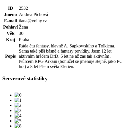
ID
2532
Jméno
Andrea Píchová
E-mail
tiana@volny.cz
Pohlaví
Žena
Věk
30
Kraj
Praha
Ráda čtu fantasy, hlavně A. Sapkowskiho a Tolkiena.
Sama také píši básně a fantasy povídky. Jsem 12 let
Popis
aktivním hráčem DrD, 5 let ne až zas tak aktivním ,
tvůrcem RPG Arkain (bohužel se jmenuje stejně, jako PC
hra) a 8 let PJem světa Elerien.
Serverové statistiky