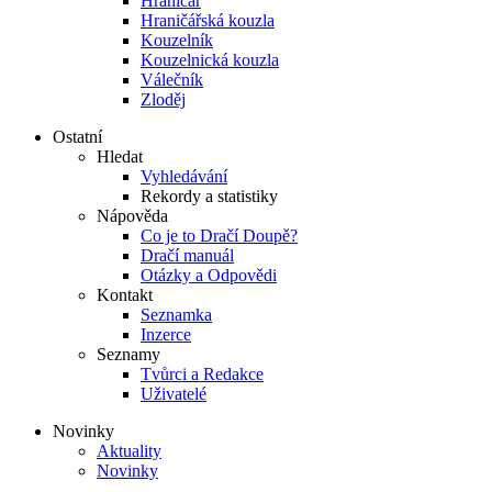
Hraničář
Hraničářská kouzla
Kouzelník
Kouzelnická kouzla
Válečník
Zloděj
Ostatní
Hledat
Vyhledávání
Rekordy a statistiky
Nápověda
Co je to Dračí Doupě?
Dračí manuál
Otázky a Odpovědi
Kontakt
Seznamka
Inzerce
Seznamy
Tvůrci a Redakce
Uživatelé
Novinky
Aktuality
Novinky