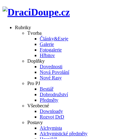
Rubriky
Tvorba
Články&Eseje
Galerie
Fotogalerie
Hřbitov
Doplňky
Dovednosti
Nová Povolání
Nové Rasy
Pro PJ
Bestiář
Dobrodružství
Předměty
Všeobecné
Downloady
Rozvoj DrD
Postavy
Alchymista
Alchymistické předměty