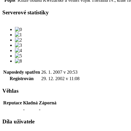
Popis
Kníže oblasti Kwezarské a velitel vojsk Theraina IV., krále ř
Serverové statistiky
Naposledy spatřen
26. 1. 2007 v 20:53
Registrován
29. 12. 2002 v 11:08
Věhlas
Reputace
Kladná
Záporná
-
-
Díla uživatele