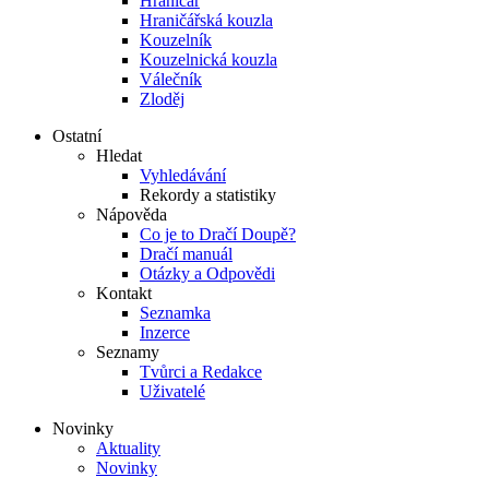
Hraničář
Hraničářská kouzla
Kouzelník
Kouzelnická kouzla
Válečník
Zloděj
Ostatní
Hledat
Vyhledávání
Rekordy a statistiky
Nápověda
Co je to Dračí Doupě?
Dračí manuál
Otázky a Odpovědi
Kontakt
Seznamka
Inzerce
Seznamy
Tvůrci a Redakce
Uživatelé
Novinky
Aktuality
Novinky