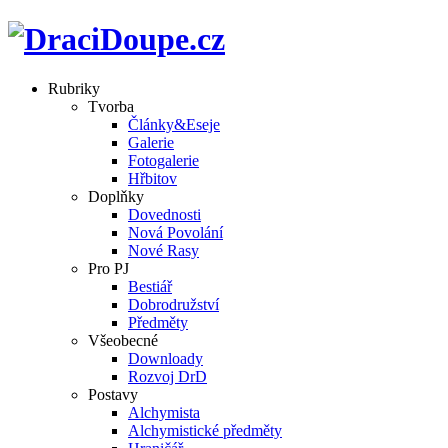
Rubriky
Tvorba
Články&Eseje
Galerie
Fotogalerie
Hřbitov
Doplňky
Dovednosti
Nová Povolání
Nové Rasy
Pro PJ
Bestiář
Dobrodružství
Předměty
Všeobecné
Downloady
Rozvoj DrD
Postavy
Alchymista
Alchymistické předměty