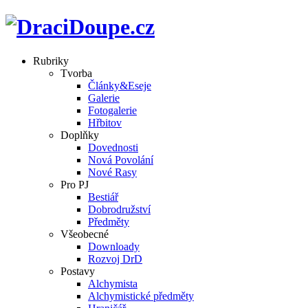
Rubriky
Tvorba
Články&Eseje
Galerie
Fotogalerie
Hřbitov
Doplňky
Dovednosti
Nová Povolání
Nové Rasy
Pro PJ
Bestiář
Dobrodružství
Předměty
Všeobecné
Downloady
Rozvoj DrD
Postavy
Alchymista
Alchymistické předměty