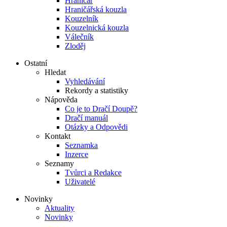
Hraničář
Hraničářská kouzla
Kouzelník
Kouzelnická kouzla
Válečník
Zloděj
Ostatní
Hledat
Vyhledávání
Rekordy a statistiky
Nápověda
Co je to Dračí Doupě?
Dračí manuál
Otázky a Odpovědi
Kontakt
Seznamka
Inzerce
Seznamy
Tvůrci a Redakce
Uživatelé
Novinky
Aktuality
Novinky