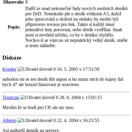
Hlasovalo:
8
Další ze snad nekonečné řady nových osobních deníků
pro DrD. Tentokráte jde o deník velikosti A5, ikdyž
jeho zpracování a složení na stránky by mohlo být
připraveno rovnou pro tisk. Takto si každý musí
Popis:
jednotlivé listy porovnat, nebo deník vystříhat. Jinak
jsem si nevšiml ničeho, co by v deníku chybělo.
Nechce-li se vám no sit nepraktický velký deník, směle
si tento stáhněte.
Diskuze
Kendor
16. 5. 2005 v 17:51:59
nahodou mi se ten denik libi aspon si ho muzu strcit do kapsy dal
bych 4* ale bouzel hlasovani je uzavreno
Teuricias
28. 6. 2004 v 15:01:15
Myslím že se hodí pro CP, ale nic moc.
Alberto
22. 4. 2004 v 16:23:55
Asi najhorší denník na servery.