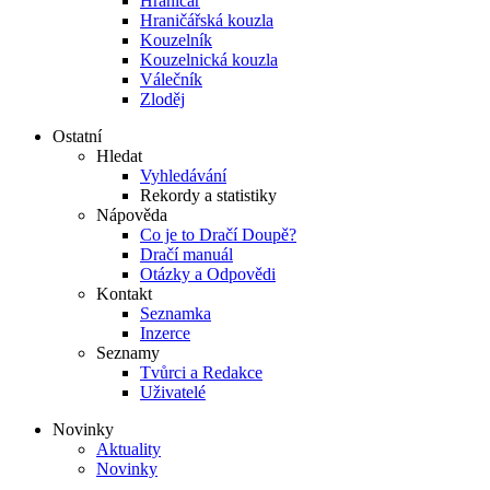
Hraničář
Hraničářská kouzla
Kouzelník
Kouzelnická kouzla
Válečník
Zloděj
Ostatní
Hledat
Vyhledávání
Rekordy a statistiky
Nápověda
Co je to Dračí Doupě?
Dračí manuál
Otázky a Odpovědi
Kontakt
Seznamka
Inzerce
Seznamy
Tvůrci a Redakce
Uživatelé
Novinky
Aktuality
Novinky