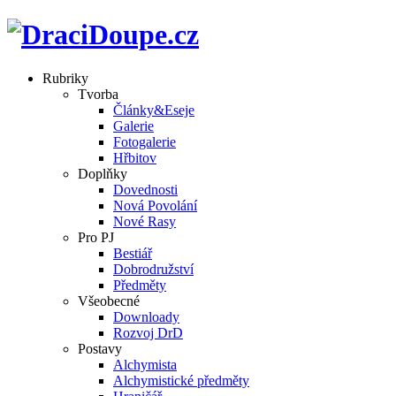
Rubriky
Tvorba
Články&Eseje
Galerie
Fotogalerie
Hřbitov
Doplňky
Dovednosti
Nová Povolání
Nové Rasy
Pro PJ
Bestiář
Dobrodružství
Předměty
Všeobecné
Downloady
Rozvoj DrD
Postavy
Alchymista
Alchymistické předměty