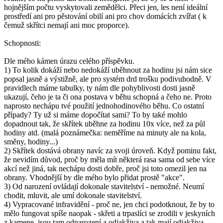
hojnějším počtu vyskytovali zemědělci. Přeci jen, les není ideální
prostředí ani pro pěstování obilí ani pro chov domácích zvířat ( k
čemuž skřítci nemají ani moc proporce).
Schopnosti:
Dle mého kámen úrazu celého příspěvku.
1) To kolik dokáží nebo nedokáží uběhnout za hodinu jsi nám sice
popsal jasně a výstižně, ale pro systém drd trošku podivuhodně. V
pravidlech máme tabulky, ty nám dle pohyblivosti dosti jasně
ukazují, čeho je ta či ona postava v běhu schopná a čeho ne. Proto
naprosto nechápu tvé použití jednohodinového běhu. Co ostatní
případy? Ty už si máme dopočítat sami? To by také mohlo
dopadnout tak, že skřítek uběhne za hodinu 10x více, než za půl
hodiny atd. (malá poznámečka: neměříme na minuty ale na kola,
směny, hodiny...)
2) Skřítek dostává obrany navíc za svoji úroveň. Když pominu fakt,
že nevidím důvod, proč by měla mít některá rasa sama od sebe více
akcí než jiná, tak nechápu dosti dobře, proč jsi toto omezil jen na
obrany. Vhodnější by dle mého bylo přidat prostě "akce".
3) Od narození ovládají dokonale stavitelství - nemožné. Neumí
chodit, mluvit, ale umí dokonale stavitelství.
4) Vypracované infravidění - proč ne, jen chci podotknout, že by to
mělo fungovat spíše naopak - skřeti a trpaslíci se zrodili v jeskyních
z kamene, jsou tam odnarození a odjakživa a tak mají odjakživa