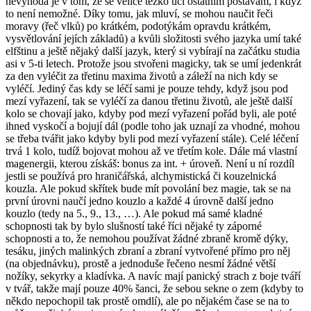
nevýhoda je v tom, že se velice těžko učí ostatním postavám, i když
to není nemožné. Díky tomu, jak mluví, se mohou naučit řeči
moravy (řeč vlků) po krátkém, podotýkám opravdu krátkém,
vysvětlování jejích základů) a kvůli složitosti svého jazyka umí také
elfštinu a ještě nějaký další jazyk, který si vybírají na začátku studia
asi v 5-ti letech. Protože jsou stvořeni magicky, tak se umí jedenkrát
za den vyléčit za třetinu maxima životů a záleží na nich kdy se
vyléčí. Jediný čas kdy se léčí sami je pouze tehdy, když jsou pod
mezí vyřazení, tak se vyléčí za danou třetinu životů, ale ještě další
kolo se chovají jako, kdyby pod mezí vyřazení pořád byli, ale poté
ihned vyskočí a bojují dál (podle toho jak uznají za vhodné, mohou
se třeba tvářit jako kdyby byli pod mezí vyřazení stále). Celé léčení
trvá 1 kolo, tudíž bojovat mohou až ve třetím kole. Dále má vlastní
magenergii, kterou získáš: bonus za int. + úroveň. Není u ní rozdíl
jestli se používá pro hraničářská, alchymistická či kouzelnická
kouzla. Ale pokud skřítek bude mít povolání bez magie, tak se na
první úrovni naučí jedno kouzlo a každé 4 úrovně další jedno
kouzlo (tedy na 5., 9., 13., …). Ale pokud má samé kladné
schopnosti tak by bylo slušností také říci nějaké ty záporné
schopnosti a to, že nemohou používat žádné zbraně kromě dýky,
tesáku, jiných malinkých zbraní a zbraní vytvořené přímo pro něj
(na objednávku), prostě a jednoduše řečeno nesmí žádné větší
nožíky, sekyrky a kladívka. A navíc mají panický strach z boje tváří
v tvář, takže mají pouze 40% šanci, že sebou sekne o zem (kdyby to
někdo nepochopil tak prostě omdlí), ale po nějakém čase se na to