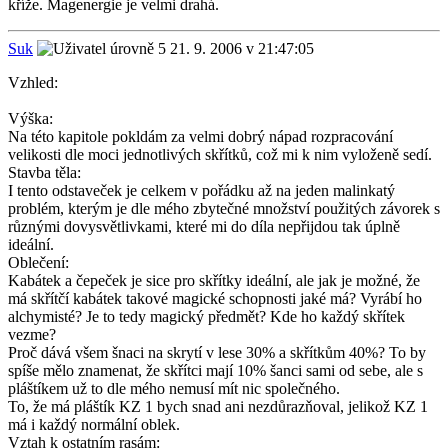
kříže. Magenergie je velmi drahá.
Suk
21. 9. 2006 v 21:47:05
Vzhled:
Výška:
Na této kapitole pokldám za velmi dobrý nápad rozpracování
velikosti dle moci jednotlivých skřítků, což mi k nim vyloženě sedí.
Stavba těla:
I tento odstaveček je celkem v pořádku až na jeden malinkatý
problém, kterým je dle mého zbytečné množství použitých závorek s
různými dovysvětlivkami, které mi do díla nepřijdou tak úplně
ideální.
Oblečení:
Kabátek a čepeček je sice pro skřítky ideální, ale jak je možné, že
má skřítčí kabátek takové magické schopnosti jaké má? Vyrábí ho
alchymisté? Je to tedy magický předmět? Kde ho každý skřítek
vezme?
Proč dává všem šnaci na skrytí v lese 30% a skřítkům 40%? To by
spíše mělo znamenat, že skřítci mají 10% šanci sami od sebe, ale s
pláštíkem už to dle mého nemusí mít nic společného.
To, že má pláštík KZ 1 bych snad ani nezdůrazňoval, jelikož KZ 1
má i každý normální oblek.
Vztah k ostatním rasám: