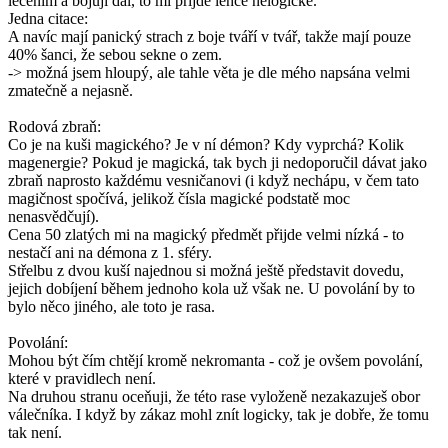
léčením a bojují dál, to mi přijde lehce nelogické.
Jedna citace:
A navíc mají panický strach z boje tváří v tvář, takže mají pouze
40% šanci, že sebou sekne o zem.
-> možná jsem hloupý, ale tahle věta je dle mého napsána velmi
zmatečně a nejasně.
Rodová zbraň:
Co je na kuši magického? Je v ní démon? Kdy vyprchá? Kolik
magenergie? Pokud je magická, tak bych ji nedoporučil dávat jako
zbraň naprosto každému vesničanovi (i když nechápu, v čem tato
magičnost spočívá, jelikož čísla magické podstatě moc
nenasvědčují).
Cena 50 zlatých mi na magický předmět přijde velmi nízká - to
nestačí ani na démona z 1. sféry.
Střelbu z dvou kuší najednou si možná ještě představit dovedu,
jejich dobíjení během jednoho kola už však ne. U povolání by to
bylo něco jiného, ale toto je rasa.
Povolání:
Mohou být čím chtějí kromě nekromanta - což je ovšem povolání,
které v pravidlech není.
Na druhou stranu oceňuji, že této rase vyloženě nezakazuješ obor
válečníka. I když by zákaz mohl znít logicky, tak je dobře, že tomu
tak není.