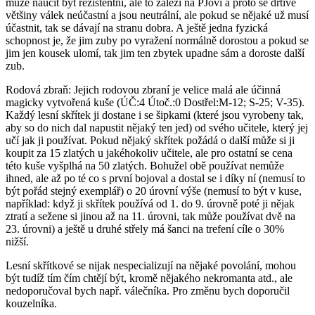
může naučit být rezistentní, ale to záleží na PJovi a proto se drtivé
většiny válek neúčastní a jsou neutrální, ale pokud se nějaké už musí
účastnit, tak se dávají na stranu dobra. A ještě jedna fyzická
schopnost je, že jim zuby po vyražení normálně dorostou a pokud se
jim jen kousek ulomí, tak jim ten zbytek upadne sám a doroste další
zub.
Rodová zbraň: Jejich rodovou zbraní je velice malá ale účinná
magicky vytvořená kuše (ÚČ:4 Útoč.:0 Dostřel:M-12; S-25; V-35).
Každý lesní skřítek ji dostane i se šipkami (které jsou vyrobeny tak,
aby so do nich dal napustit nějaký ten jed) od svého učitele, který jej
učí jak ji používat. Pokud nějaký skřítek požádá o další může si ji
koupit za 15 zlatých u jakéhokoliv učitele, ale pro ostatní se cena
této kuše vyšplhá na 50 zlatých. Bohužel obě používat nemůže
ihned, ale až po té co s první bojoval a dostal se i díky ní (nemusí to
být pořád stejný exemplář) o 20 úrovní výše (nemusí to být v kuse,
například: když ji skřítek používá od 1. do 9. úrovně poté ji nějak
ztratí a sežene si jinou až na 11. úrovni, tak může používat dvě na
23. úrovni) a ještě u druhé střely má šanci na trefení cíle o 30%
nižší.
Lesní skřítkové se nijak nespecializují na nějaké povolání, mohou
být tudíž tím čím chtějí být, kromě nějakého nekromanta atd., ale
nedoporučoval bych např. válečníka. Pro změnu bych doporučil
kouzelníka.