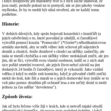
i když doopravdy jen málokterý tvor si z nich začne utahovat, že
jsou malý, protože pokud na to pomyslí, tak se jim jakoby vnukne
myšlenka, že by to mohli být silná stvoření, ale ne každý tomu
podlehne.
Historie:
V dobách dávných, kdy spolu bojovali kouzelníci s hraničáři (a
jejich odvětvími) o to, které povolání je silnější, si čarodějové
vytvořili pomocí kouzla "Pomocníci" (*Ozrim*) několikatisícovou
armádu stavitelů, aby se měli vůbec kde schovat při nájezdech
druidů a chodců. Jenže druidové s chodci na skřítky zaútočily, ale
stala se menší chybička a oni skřítky vůbec nedokázali zničit, ale jen
jim, dá se říct, vytvořili svou vlastní osobnost, tudíž se z nich stali
sice pořád smrtelní tvorové, ale jejich život nebyl závislí na jim
dodaných 24 hodin či čarodějovi, který je vykouzlil. Jako vzdání
vděku (i když to může znít komicky, když je původně chtěli zničit)
utekli do lesů, kde žili a starali se o jejich domovské lesy (může se to
vzít jako pomoc druidům při ochraně lesa a ten určitý druid si mohl
jednou za čas udělat "dovolenou").
Způsob života:
Jak už bylo řečeno výše žijí v lesích, kde si netvoří nijaké obydlí
připomínající domečky, ale pouze nory podobné hobitím, i když