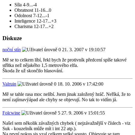
Síla 4-9...-4
Obratnost 11-16...0
Odolnost 7-12...-1
Inteligence 12-17...+3
Charisma 12-17...+2
Diskuze
noční stín
21. 3. 2007 v 19:10:57
Mě se to celkem líbí, řekl bych že protivník předcení spíše takové
střítka než nějakého 1,5 metrového elfa.
Škoda že už skončilo hlasování.
Valruin
18. 10. 2006 v 17:42:00
Mě se tahle rasa moc nelíbí. Jsem jinak založený hráč. Neříká, že to
není zajímavýápad ale chyby se objevují. No tak to vidím já.
Folcwine
27. 9. 2006 v 15:01:55
Našel sem několik závažných chybek ( nejzávažnější v číslech - viz
Suk - kouzelník může mít i int 22 atp.).
Na první pokus sis vzal celkem velké sousto. Objevuje se tam