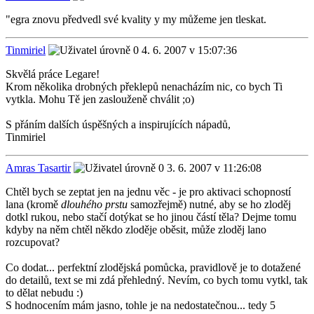
"egra znovu předvedl své kvality y my můžeme jen tleskat.
Tinmiriel
4. 6. 2007 v 15:07:36
Skvělá práce Legare!
Krom několika drobných překlepů nenacházím nic, co bych Ti
vytkla. Mohu Tě jen zaslouženě chválit ;o)
S přáním dalších úspěšných a inspirujících nápadů,
Tinmiriel
Amras Tasartir
3. 6. 2007 v 11:26:08
Chtěl bych se zeptat jen na jednu věc - je pro aktivaci schopností
lana (kromě
dlouhého prstu
samozřejmě) nutné, aby se ho zloděj
dotkl rukou, nebo stačí dotýkat se ho jinou částí těla? Dejme tomu
kdyby na něm chtěl někdo zloděje oběsit, může zloděj lano
rozcupovat?
Co dodat... perfektní zlodějská pomůcka, pravidlově je to dotažené
do detailů, text se mi zdá přehledný. Nevím, co bych tomu vytkl, tak
to dělat nebudu :)
S hodnocením mám jasno, tohle je na nedostatečnou... tedy 5