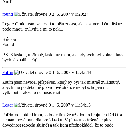
AmT.
found
2. 6. 2007 v 0:20:24
Legar: Omlouvám se, jestli to píšu znova, ale já si nerad čtu diskuzi
pode mnou, ovlivňuje mi to pak...
S úctou
Found
P.S. S láskou, upřímně, lásku už mam, ale kdybych byl volnej, hned
bych tě zbalil ... :)))
Fafrin
1. 6. 2007 v 12:32:43
Zatím jsem neviděl příspěvek, který by byl tak mistrně zvládnutý,
abych mu po detailně pravidlové stránce nebyl schopen nic
vytknout. Takže to nemusíš řesit.
Legar
1. 6. 2007 v 11:34:13
Fafrin Vok atd.: Hmm, to bude tím, že už dlouho hraju jen DrD+ a
nemám nová pravidla pro klasiku. V plusku to řešené je přes
dovednost (docela slušně) a tak jsem předpokládal, že to bude