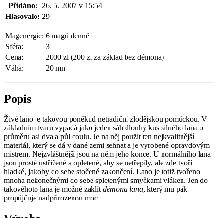
Přidáno:
26. 5. 2007 v 15:54
Hlasovalo:
29
Magenergie:
6 magů denně
Sféra:
3
Cena:
2000 zl (200 zl za základ bez démona)
Váha:
20 mn
Popis
Živé lano je takovou poněkud netradiční zlodějskou pomůckou. V
základním tvaru vypadá jako jeden sáh dlouhý kus silného lana o
průměru asi dva a půl coulu. Je na něj použit ten nejkvalitnější
materiál, který se dá v dané zemi sehnat a je vyrobené opravdovým
mistrem. Nejzvláštnější jsou na něm jeho konce. U normálního lana
jsou prostě ustřižené a opletené, aby se netřepily, ale zde tvoří
hladké, jakoby do sebe stočené zakončení. Lano je totiž tvořeno
mnoha nekonečnými do sebe spletenými smyčkami vláken. Jen do
takovéhoto lana je možné zaklít
démona lana
, který mu pak
propůjčuje nadpřirozenou moc.