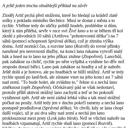
A ještě jeden trochu obsáhlejší příklad na závěr
Zloděj Artif prchá před strážemi, které ho hledají za krádež zlaté
sošky z pokladu místního šlechtice. Musí se dostat z města a to
rychle. Vběhne tedy do uličky poblíž hradeb, prohlédne si dům,
který k nim přiléhá, sevře v ruce své
Živé lano
a to se během tří kol
zkrátí z původních 10 sáhů (Artifova "pohotovostní délka") na 7
sáhů (pomocí schopnosti
Správná délka
), což je zhruba výška
domu. Artif neztrácí čas, a rozvine lano (
Rozviň
) do rovné přímky
narušené jen nerovností dlažby, na konci lana rukama vytvoří malý
hák a hned na to lano na jeho příkaz ztuhne (
Ztopoření
). Lano/hůl,
pak zahákne za chrlič, rychle po něm vyšplhá a vytáhne ho dřív než
zespodu dorazí biřici. Lano pak zahákne za hradby a už je nahoře.
Ještě dolů a je hotovo, ale po hradbách se blíží strážný. Artif se tedy
rychle spustí po laně/holi, ale zůstane viset na jeho konci asi 7 sáhů
nad zemí. "To bude bolet, ale zvládnu to," řekne si a nechá lano
změknout (opět
Ztopoření
). Očekávaný pád se však nedostaví,
protože příliš aktivní strážný lano zachytil a teď se ho pokouší
vytáhnout zpět. Artif ale není zádná lehká váha a tak musí strážný
počkat na posily. Artif tedy jen v duchu pokrčí rameny a nechá lano
postupně prodlužovat (
Správná délka
). Ve chvíli, kdy se lana chopí
další vojáci, už je asi dva sáhy nad zemí a nechá jim lano
proklouznout mezi prsty (
Lesk jako blesk
). Než se všichni nahoře na
hradbách vzpamatují, Artif rychle sbalí lano (pomocí
Rozviň
).