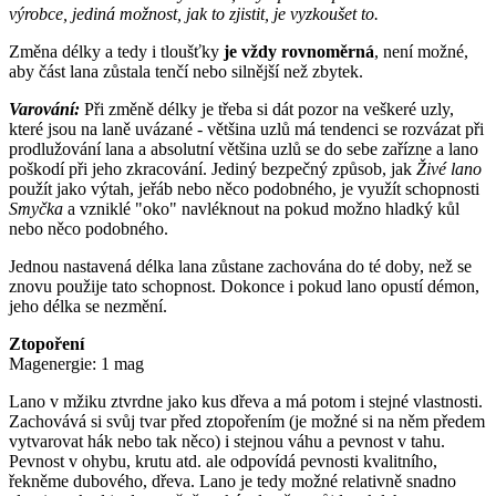
výrobce, jediná možnost, jak to zjistit, je vyzkoušet to.
Změna délky a tedy i tloušťky
je vždy rovnoměrná
, není možné,
aby část lana zůstala tenčí nebo silnější než zbytek.
Varování:
Při změně délky je třeba si dát pozor na veškeré uzly,
které jsou na laně uvázané - většina uzlů má tendenci se rozvázat při
prodlužování lana a absolutní většina uzlů se do sebe zařízne a lano
poškodí při jeho zkracování. Jediný bezpečný způsob, jak
Živé lano
použít jako výtah, jeřáb nebo něco podobného, je využít schopnosti
Smyčka
a vzniklé "oko" navléknout na pokud možno hladký kůl
nebo něco podobného.
Jednou nastavená délka lana zůstane zachována do té doby, než se
znovu použije tato schopnost. Dokonce i pokud lano opustí démon,
jeho délka se nezmění.
Ztopoření
Magenergie: 1 mag
Lano v mžiku ztvrdne jako kus dřeva a má potom i stejné vlastnosti.
Zachovává si svůj tvar před ztopořením (je možné si na něm předem
vytvarovat hák nebo tak něco) i stejnou váhu a pevnost v tahu.
Pevnost v ohybu, krutu atd. ale odpovídá pevnosti kvalitního,
řekněme dubového, dřeva. Lano je tedy možné relativně snadno