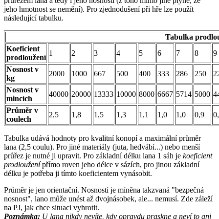
průřezem lana a tedy i jeho nosností (z toho mimo jiné plyne, že
jeho hmotnost se nemění). Pro zjednodušení při hře lze použít
následující tabulku.
Tabulka prodlo
Koeficient
1
2
3
4
5
6
7
8
9
prodloužení
Nosnost v
2000
1000
667
500
400
333
286
250
2
kg
Nosnost v
40000
20000
13333
10000
8000
6667
5714
5000
4
mincích
Průměr v
2,5
1,8
1,5
1,3
1,1
1,0
1,0
0,9
0
coulech
Tabulka udává hodnoty pro kvalitní konopí a maximální průměr
lana (2,5 coulu). Pro jiné materiály (juta, hedvábí...) nebo menší
průřez je nutné ji upravit. Pro základní délku lana 1 sáh je
koeficient
prodloužení
přímo roven jeho délce v sázích, pro jinou základní
délku je potřeba ji tímto koeficientem vynásobit.
Průměr je jen orientační. Nosností je míněna takzvaná "bezpečná
nosnost", lano může unést až dvojnásobek, ale... nemusí. Zde záleží
na PJ, jak chce situaci vyhrotit.
Poznámka:
U lana nikdy nevíte, kdy opravdu praskne a neví to ani