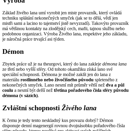
Výroba
Základ živého lana umí vyrobit jen mistr provazník, který ovládá
techniku splátání nekonečných smyček (jak se to dělá, vědí jen
mistři sami a lacino to tajemství jistě nevyzradí). Takovýto provazník
má většinou kontakty na zlodějský cech, mafii, tajnou službu nebo
podobnou organizaci. Výroba Živého lana, respektive jeho základu,
je náročná práce trvající asi týden.
Démon
Zbytek práce už je na theurgovi, který do lana zakleje
démona lana
ze třetí nebo vyšší sféry. Od tohoto okamžiku získá lano své
speciální schopnosti. Démona je možné zaklít jen do lana z
materiálu
rostlinného nebo živočišného původu
spleteného z
nekonečných smyček. Lano nesmí mít průměr větší než
dva a půl
coulu
a nesmí být delší než
třetina pořadového čísla sféry původu
démona (v sázích)
.
Zvláštní schopnosti
Živého lana
K čemu je tedy tento neskladný kus provazu dobrý? Démon
disponuje denní magenergií rovnou dvojnásobku pořadového čísla
sféry původu, kterou používá pro aktivaci svých zvláštních