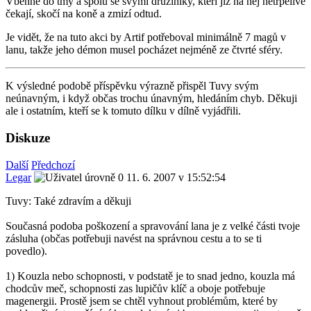
Vběhne do tmy a spolu se svými družiníky, kteří již na něj netrpělivě
čekají, skočí na koně a zmizí odtud.
Je vidět, že na tuto akci by Artif potřeboval minimálně 7 magů v
lanu, takže jeho démon musel pocházet nejméně ze čtvrté sféry.
K výsledné podobě příspěvku výrazně přispěl Tuvy svým
neúnavným, i když občas trochu únavným, hledáním chyb. Děkuji
ale i ostatním, kteří se k tomuto dílku v dílně vyjádřili.
Diskuze
Další
Předchozí
Legar
11. 6. 2007 v 15:52:54
Tuvy: Také zdravím a děkuji
Současná podoba poškození a spravování lana je z velké části tvoje
zásluha (občas potřebuji navést na správnou cestu a to se ti
povedlo).
1) Kouzla nebo schopnosti, v podstatě je to snad jedno, kouzla má
chodcův meč, schopnosti zas lupičův klíč a oboje potřebuje
magenergii. Prostě jsem se chtěl vyhnout problémům, které by