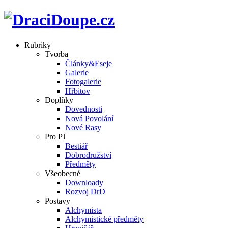
Rubriky
Tvorba
Články&Eseje
Galerie
Fotogalerie
Hřbitov
Doplňky
Dovednosti
Nová Povolání
Nové Rasy
Pro PJ
Bestiář
Dobrodružství
Předměty
Všeobecné
Downloady
Rozvoj DrD
Postavy
Alchymista
Alchymistické předměty