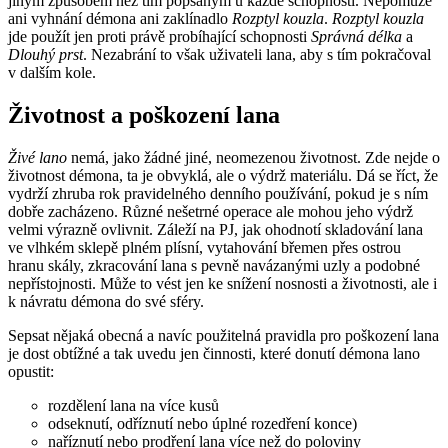
jiným způsobem než tím popsaným u každé schopnosti. Nepomůže
ani vyhnání démona ani zaklínadlo
Rozptyl kouzla
.
Rozptyl kouzla
jde použít jen proti právě probíhající schopnosti
Správná délka
a
Dlouhý prst
. Nezabrání to však uživateli lana, aby s tím pokračoval
v dalším kole.
Životnost a poškození lana
Živé lano
nemá, jako žádné jiné, neomezenou životnost. Zde nejde o
životnost démona, ta je obvyklá, ale o výdrž materiálu. Dá se říct, že
vydrží zhruba rok pravidelného denního používání, pokud je s ním
dobře zacházeno. Různé nešetrné operace ale mohou jeho výdrž
velmi výrazně ovlivnit. Záleží na PJ, jak ohodnotí skladování lana
ve vlhkém sklepě plném plísní, vytahování břemen přes ostrou
hranu skály, zkracování lana s pevně navázanými uzly a podobné
nepřístojnosti. Může to vést jen ke snížení nosnosti a životnosti, ale i
k návratu démona do své sféry.
Sepsat nějaká obecná a navíc použitelná pravidla pro poškození lana
je dost obtížné a tak uvedu jen činnosti, které donutí démona lano
opustit:
rozdělení lana na více kusů
odseknutí, odříznutí nebo úplné rozedření konce)
naříznutí nebo prodření lana více než do poloviny