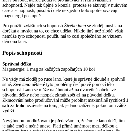
schopností. Nejde tak úplně o kouzla, protože se aktivují v nulovém
čase a schopnosti, působící déle než jedno kolo spotřebovávají
magenergii postupně.
Pro použití zvláštních schopností
Živého lana
se zloděj musí lana
dotýkat a myslet na to, co chce udělat. Nikdo jiný než zloděj však
nemůže tyto schopnosti použít, má to cosi společného se vkusem
démona lana.
Popis schopností
Správná délka
Magenergie: 1 mag za každých započatých 10 kol
Ne vždy má zloděj po ruce lano, které je správně dlouhé a správně
silné,
Živé lano
některé tyto problémy řeší právě pomocí této
schopnost. Lano se může natáhnout až na dvacetinásobek své
původní délky nebo naopak zkrátit zpět až na původní délku.
Zkracování nebo prodlužování může probíhat maximálně rychlostí
1
sáh za kolo
nezávisle na tom, jak je lano zatížené, pokud onu zátěž
vydrží.
Nevýhodou prodlužování je především to, že čím je lano delší, tím
je také tenčí a méně unese. Platí přímá úměrnost mezi délkou a