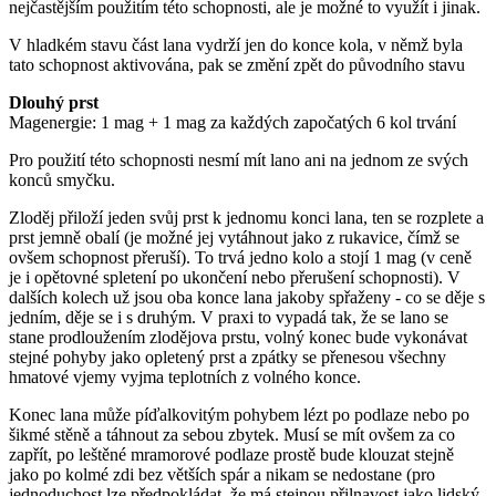
nejčastějším použitím této schopnosti, ale je možné to využít i jinak.
V hladkém stavu část lana vydrží jen do konce kola, v němž byla
tato schopnost aktivována, pak se změní zpět do původního stavu
Dlouhý prst
Magenergie: 1 mag + 1 mag za každých započatých 6 kol trvání
Pro použití této schopnosti nesmí mít lano ani na jednom ze svých
konců smyčku.
Zloděj přiloží jeden svůj prst k jednomu konci lana, ten se rozplete a
prst jemně obalí (je možné jej vytáhnout jako z rukavice, čímž se
ovšem schopnost přeruší). To trvá jedno kolo a stojí 1 mag (v ceně
je i opětovné spletení po ukončení nebo přerušení schopnosti). V
dalších kolech už jsou oba konce lana jakoby spřaženy - co se děje s
jedním, děje se i s druhým. V praxi to vypadá tak, že se lano se
stane prodloužením zlodějova prstu, volný konec bude vykonávat
stejné pohyby jako opletený prst a zpátky se přenesou všechny
hmatové vjemy vyjma teplotních z volného konce.
Konec lana může píďalkovitým pohybem lézt po podlaze nebo po
šikmé stěně a táhnout za sebou zbytek. Musí se mít ovšem za co
zapřít, po leštěné mramorové podlaze prostě bude klouzat stejně
jako po kolmé zdi bez větších spár a nikam se nedostane (pro
jednoduchost lze předpokládat, že má stejnou přilnavost jako lidský