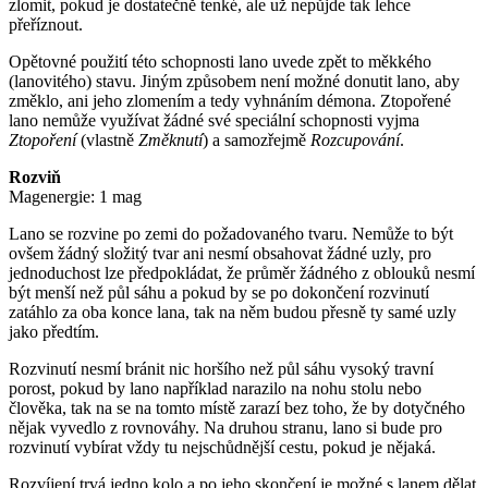
zlomit, pokud je dostatečně tenké, ale už nepůjde tak lehce
přeříznout.
Opětovné použití této schopnosti lano uvede zpět to měkkého
(lanovitého) stavu. Jiným způsobem není možné donutit lano, aby
změklo, ani jeho zlomením a tedy vyhnáním démona. Ztopořené
lano nemůže využívat žádné své speciální schopnosti vyjma
Ztopoření
(vlastně
Změknutí
) a samozřejmě
Rozcupování
.
Rozviň
Magenergie: 1 mag
Lano se rozvine po zemi do požadovaného tvaru. Nemůže to být
ovšem žádný složitý tvar ani nesmí obsahovat žádné uzly, pro
jednoduchost lze předpokládat, že průměr žádného z oblouků nesmí
být menší než půl sáhu a pokud by se po dokončení rozvinutí
zatáhlo za oba konce lana, tak na něm budou přesně ty samé uzly
jako předtím.
Rozvinutí nesmí bránit nic horšího než půl sáhu vysoký travní
porost, pokud by lano například narazilo na nohu stolu nebo
člověka, tak na se na tomto místě zarazí bez toho, že by dotyčného
nějak vyvedlo z rovnováhy. Na druhou stranu, lano si bude pro
rozvinutí vybírat vždy tu nejschůdnější cestu, pokud je nějaká.
Rozvíjení trvá jedno kolo a po jeho skončení je možné s lanem dělat