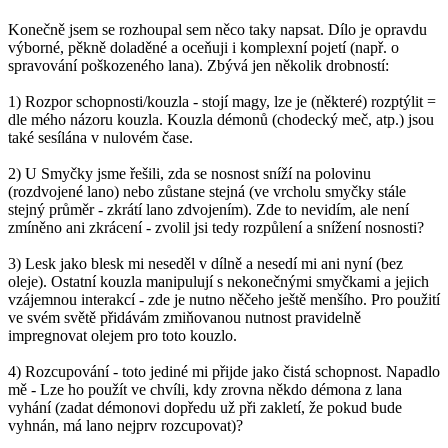
Konečně jsem se rozhoupal sem něco taky napsat. Dílo je opravdu
výborné, pěkně doladěné a oceňuji i komplexní pojetí (např. o
spravování poškozeného lana). Zbývá jen několik drobností:
1) Rozpor schopnosti/kouzla - stojí magy, lze je (některé) rozptýlit =
dle mého názoru kouzla. Kouzla démonů (chodecký meč, atp.) jsou
také sesílána v nulovém čase.
2) U Smyčky jsme řešili, zda se nosnost sníží na polovinu
(rozdvojené lano) nebo zůstane stejná (ve vrcholu smyčky stále
stejný průměr - zkrátí lano zdvojením). Zde to nevidím, ale není
zmíněno ani zkrácení - zvolil jsi tedy rozpůlení a snížení nosnosti?
3) Lesk jako blesk mi neseděl v dílně a nesedí mi ani nyní (bez
oleje). Ostatní kouzla manipulují s nekonečnými smyčkami a jejich
vzájemnou interakcí - zde je nutno něčeho ještě menšího. Pro použití
ve svém světě přidávám zmiňovanou nutnost pravidelně
impregnovat olejem pro toto kouzlo.
4) Rozcupování - toto jediné mi přijde jako čistá schopnost. Napadlo
mě - Lze ho použít ve chvíli, kdy zrovna někdo démona z lana
vyhání (zadat démonovi dopředu už při zakletí, že pokud bude
vyhnán, má lano nejprv rozcupovat)?