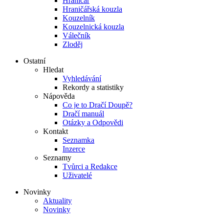
Hraničář
Hraničářská kouzla
Kouzelník
Kouzelnická kouzla
Válečník
Zloděj
Ostatní
Hledat
Vyhledávání
Rekordy a statistiky
Nápověda
Co je to Dračí Doupě?
Dračí manuál
Otázky a Odpovědi
Kontakt
Seznamka
Inzerce
Seznamy
Tvůrci a Redakce
Uživatelé
Novinky
Aktuality
Novinky