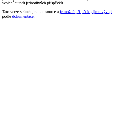
svolení autorů jednotlivých příspěvků.
Tato verze stránek je open source a
je možné přispět k jejímu vývoji
podle
dokumentace
.