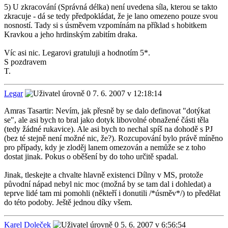
5) U zkracování (Správná délka) není uvedena síla, kterou se takto
zkracuje - dá se tedy předpokládat, že je lano omezeno pouze svou
nosností. Tady si s úsměvem vzpomínám na příklad s hobitkem
Kravkou a jeho hrdinským zabitím draka.
Víc asi nic. Legarovi gratuluji a hodnotím 5*.
S pozdravem
T.
Legar
7. 6. 2007 v 12:18:14
Amras Tasartir: Nevím, jak přesně by se dalo definovat "dotýkat
se", ale asi bych to bral jako dotyk libovolné obnažené části těla
(tedy žádné rukavice). Ale asi bych to nechal spíš na dohodě s PJ
(bez té stejně není možné nic, že?). Rozcupování bylo právě míněno
pro případy, kdy je zloděj lanem omezován a nemůže se z toho
dostat jinak. Pokus o oběšení by do toho určitě spadal.
Jinak, tleskejte a chvalte hlavně existenci Dílny v MS, protože
původní nápad nebyl nic moc (možná by se tam dal i dohledat) a
teprve lidé tam mi pomohli (někteří i donutili /*úsměv*/) to předělat
do této podoby. Ještě jednou díky všem.
Karel Doleček
5. 6. 2007 v 6:56:54