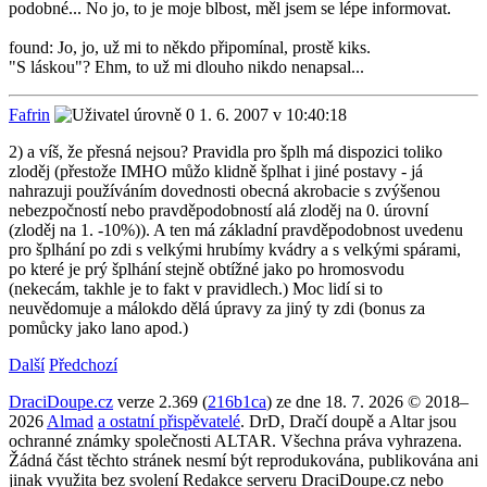
podobné... No jo, to je moje blbost, měl jsem se lépe informovat.
found: Jo, jo, už mi to někdo připomínal, prostě kiks.
"S láskou"? Ehm, to už mi dlouho nikdo nenapsal...
Fafrin
1. 6. 2007 v 10:40:18
2) a víš, že přesná nejsou? Pravidla pro šplh má dispozici toliko
zloděj (přestože IMHO můžo klidně šplhat i jiné postavy - já
nahrazuji používáním dovednosti obecná akrobacie s zvýšenou
nebezpočností nebo pravděpodobností alá zloděj na 0. úrovní
(zloděj na 1. -10%)). A ten má základní pravděpodobnost uvedenu
pro šplhání po zdi s velkými hrubímy kvádry a s velkými spárami,
po které je prý šplhání stejně obtížné jako po hromosvodu
(nekecám, takhle je to fakt v pravidlech.) Moc lidí si to
neuvědomuje a málokdo dělá úpravy za jiný ty zdi (bonus za
pomůcky jako lano apod.)
Další
Předchozí
DraciDoupe.cz
verze 2.369 (
216b1ca
) ze dne 18. 7. 2026 © 2018–
2026
Almad
a ostatní přispěvatelé
. DrD, Dračí doupě a Altar jsou
ochranné známky společnosti ALTAR. Všechna práva vyhrazena.
Žádná část těchto stránek nesmí být reprodukována, publikována ani
jinak využita bez svolení Redakce serveru DraciDoupe.cz nebo