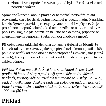
zlomení ve ztopořeném stavu, pokud byla přerušena více než
polovina vláken
Spravit poškozené lano je prakticky nemožné, nedokáže to ani
provazník, který ho dělal. Jediná možnost je použít magii. Například
kouzlo
Sprav
z pravidel pro experty lano opraví i v případě, že je
pro démona nepoužitelné (pokud není rozděleno na více kusů, viz
popis kouzla), ale jde použít jen na lano bez démona, případně se
zneaktivněným démonem (třeba pomocí chodcova meče).
Při opětovném zaklínání démona do lana je třeba si uvědomit, že
lano zůstalo v tom stavu, v jakém je předchozí démon opustil, takže
pokud je například moc dlouhé nebo ztopořené (smyčka jako jediná
nevadí), tak jej démon odmítne. Jako základní délka se počítá ta při
zakletí démona
Příklad:
Pokud měl někdo
Živé lano
se základní délkou 1 sáh,
prodloužíl ho na 2 sáhy a poté z něj uprchl démon (na důvodu
nezáleží), tak nový démon musí být minimálně ze 6. sféry (6/3 = 2),
základní délka bude 2 sáhy a bude mít poloviční základní nosnost.
Bude jej však možné natáhnout až na 40 sáhu, ovšem jen s nosností
1000 mn (50 kg).
Příklad