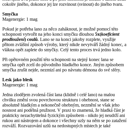
cokoliv jiného, dokonce jej lze rozvinout (svinout) do jiného tvaru.
Smyčka
Magenergie: 1 mag
Pokud je potřeba lano za něco zaháknout, je možné pomocí této
schopnosti vytvořit na jeho konci smyčku dlouhou
5x(
koeficient
prodloužení
) coulů
. Lano se na konci jakoby rozplete, využije
přitom zvláštní způsob výroby, který nikde nevytváří žádný konec, a
vlákna opět zaplete do smyčky. Celý tento proces trvá jedno kolo.
Při opětovném použití této schopnosti na stejný konec lana se
smyčka opět zcelí do původního hladkého konce. Jiným způsobem
smyčka zrušit nejde, nezmizí ani po návratu démona do své sféry.
Lesk jako blesk
Magenergie: 1 mag
Jedna zlodějem zvolená část lana (klidně i celé lano) na malou
chvilku změní svou povrchovou strukturu i ohebnost, stane se
absolutně hladkým a nekonečně ohebným, nezmění se však jeho
nosnost ani podélná pružnost. V praxi to znamená, že hladká část je
prakticky nezachytitelná fyzickým způsobem - nikdo jej neudrží ani
rukou ani nástrojem a dokonce i všechny uzly na něm se po zatažení
rozváží. Rozvazování uzlů na nedostupných místech je také