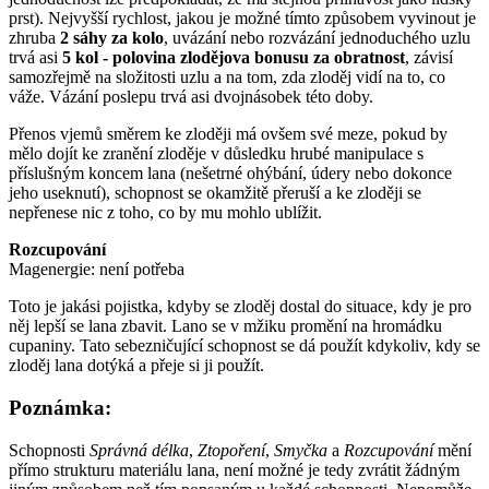
prst). Nejvyšší rychlost, jakou je možné tímto způsobem vyvinout je
zhruba
2 sáhy za kolo
, uvázání nebo rozvázání jednoduchého uzlu
trvá asi
5 kol - polovina zlodějova bonusu za obratnost
, závisí
samozřejmě na složitosti uzlu a na tom, zda zloděj vidí na to, co
váže. Vázání poslepu trvá asi dvojnásobek této doby.
Přenos vjemů směrem ke zloději má ovšem své meze, pokud by
mělo dojít ke zranění zloděje v důsledku hrubé manipulace s
příslušným koncem lana (nešetrné ohýbání, údery nebo dokonce
jeho useknutí), schopnost se okamžitě přeruší a ke zloději se
nepřenese nic z toho, co by mu mohlo ublížit.
Rozcupování
Magenergie: není potřeba
Toto je jakási pojistka, kdyby se zloděj dostal do situace, kdy je pro
něj lepší se lana zbavit. Lano se v mžiku promění na hromádku
cupaniny. Tato sebezničující schopnost se dá použít kdykoliv, kdy se
zloděj lana dotýká a přeje si ji použít.
Poznámka:
Schopnosti
Správná délka
,
Ztopoření
,
Smyčka
a
Rozcupování
mění
přímo strukturu materiálu lana, není možné je tedy zvrátit žádným