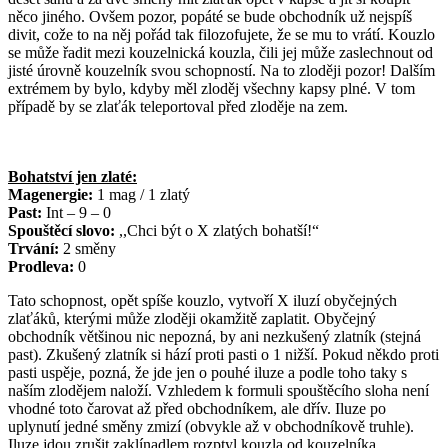
něco jiného. Ovšem pozor, popáté se bude obchodník už nejspíš
divit, cože to na něj pořád tak filozofujete, že se mu to vrátí. Kouzlo
se může řadit mezi kouzelnická kouzla, čili jej může zaslechnout od
jisté úrovně kouzelník svou schopností. Na to zloději pozor! Dalším
extrémem by bylo, kdyby měl zloděj všechny kapsy plné. V tom
případě by se zlaťák teleportoval před zloděje na zem.
Bohatství jen zlaté:
Magenergie:
1 mag / 1 zlatý
Past:
Int – 9 – 0
Spouštěcí slovo:
,,Chci být o X zlatých bohatší!“
Trvání:
2 směny
Prodleva:
0
Tato schopnost, opět spíše kouzlo, vytvoří X iluzí obyčejných
zlaťáků, kterými může zloději okamžitě zaplatit. Obyčejný
obchodník většinou nic nepozná, by ani nezkušený zlatník (stejná
past). Zkušený zlatník si hází proti pasti o 1 nižší. Pokud někdo proti
pasti uspěje, pozná, že jde jen o pouhé iluze a podle toho taky s
naším zlodějem naloží. Vzhledem k formuli spouštěcího sloha není
vhodné toto čarovat až před obchodníkem, ale dřív. Iluze po
uplynutí jedné směny zmizí (obvykle až v obchodníkově truhle).
Iluze jdou zrušit zaklínadlem rozptyl kouzla od kouzelníka.