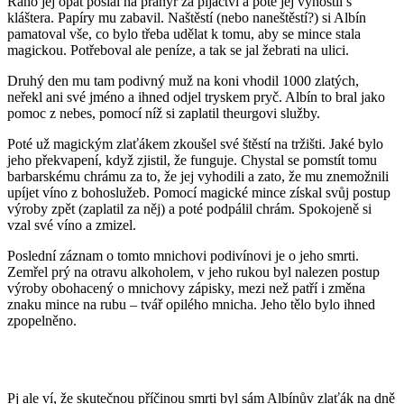
Ráno jej opat poslal na pranýř za pijáctví a poté jej vyhostil s
kláštera. Papíry mu zabavil. Naštěstí (nebo naneštěstí?) si Albín
pamatoval vše, co bylo třeba udělat k tomu, aby se mince stala
magickou. Potřeboval ale peníze, a tak se jal žebrati na ulici.
Druhý den mu tam podivný muž na koni vhodil 1000 zlatých,
neřekl ani své jméno a ihned odjel tryskem pryč. Albín to bral jako
pomoc z nebes, pomocí níž si zaplatil theurgovi služby.
Poté už magickým zlaťákem zkoušel své štěstí na tržišti. Jaké bylo
jeho překvapení, když zjistil, že funguje. Chystal se pomstít tomu
barbarskému chrámu za to, že jej vyhodili a zato, že mu znemožnili
upíjet víno z bohoslužeb. Pomocí magické mince získal svůj postup
výroby zpět (zaplatil za něj) a poté podpálil chrám. Spokojeně si
vzal své víno a zmizel.
Poslední záznam o tomto mnichovi podivínovi je o jeho smrti.
Zemřel prý na otravu alkoholem, v jeho rukou byl nalezen postup
výroby obohacený o mnichovy zápisky, mezi než patří i změna
znaku mince na rubu – tvář opilého mnicha. Jeho tělo bylo ihned
zpopelněno.
Pj ale ví, že skutečnou příčinou smrti byl sám Albínův zlaťák na dně