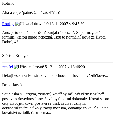
Rotrigo:
Aha a co je špatně, že dáváš 4*? :o)
Rotrigo
13. 1. 2007 v 9:45:39
Ano, je to dobré, hodně mě zaujala "kouzla". Super magická
formule, kterou nikdo nepozná. Jsou to normální slova ze života.
Dobré, 4*
S úctou Rotrigo.
zerafel
12. 1. 2007 v 18:46:20
Děkuji všem za konstruktivní ohodnocení, slovní i hvězdičkové...
Druid Jarvik:
Souhlasím s Gargym, zkušený kovář by měl být vždy lepší než
postava s dovedností kovářství, byť to umí dokonale. Kovář skoro
celý život jen ková, postava se však zabívá různými
dobrodružstvími a úkoly, zabíjí monstra, odhaluje spiknutí a...a na
kovářství už tolik času nemá...