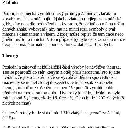
Zlatník:
Potom, co si nechá vyrobit surový prototyp Albínova zlaťáku u
kováře, musí si zloděj najít nějakého zlatníka (nejlépe ze zlodějské
gildy, aby nepadlo podezření a taky proto, že jedině on má na ražbu
daných znaků vybavení), aby mu na minci razil symboly a tvář
mnicha s diamantem a vínem. Zloděj může reptat, že tam chce něco
jiného než toho mnicha. V tom případě by byla cena za ražbu mince
dvojnásobná. Normálně si bude zlatník žádat 5 až 10 zlatých.
Theurg:
Poslední a zároveň nejdůležitější částí výroby je návštěva theurga.
Ten se pohrouží do sfér, kterým zloděj příliš nerozumí. Pro Pj zde
uvádím, že jde o 3. sféru a že se vyvolává démon spravedlnosti
(název by se neměl zloděj dozvědět). Je třeba však zkušeného
theurga, neboť nezkušenému se nemůže podařit vyrobit tenhle
předmět na moc dlouhou dobu. Dva roky je málo, ideální by bylo
roků aspoň 5 (theurg okolo 16. úrovně). Cena bude 1200 zlatých (8
zlatých za mag).
Celkově to tedy bude stát okolo 1310 zlatých + ,,cena“ za čekání,
čili čas.
Další možností, jak to sehnat, je někomu to ukradnout (jinému