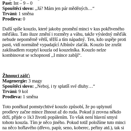
Past:
Int – 9 – 0
Spouštěcí slovo:
,,Já? Mám jen pár měděných…“
Trvání:
1 směna
Prodleva:
0
Další spíše kouzlo, které jakoby promění minci v kus pokřiveného
měďáku. Tato iluze změní i rozměry a váhu, takže výsledný měďák
nebude nepoměrně větší, těžší a tím nápadný. Ten, kdo uspěje proti
pasti, vidí normálně vypadající Albínův zlaťák. Kouzlo lze zrušit
zaklínadlem rozptyl kouzla od kouzelníka. Kouzlo nelze
kombinovat se schopností ,,I mince zabíjí“.
Žhnoucí zášť:
Magenergie:
3 magy
Spouštěcí slovo:
,,Neboj, i ty splatíš své dluhy…“
Trvání:
9 kol
Prodleva:
1 směna
Toto poněkud pomstychtivé kouzlo způsobí, že po uplynutí
prodlevy začne mince žhnout až do ruda. Pokud ji zrovna někdo
drží, přijde o 1k3 životů popálením. To však není hlavní smysl
tohoto kouzla. Tím je něco jiného. Pokud totiž položíme tuto minci
na něco hořlavého (dřevo, papír, seno, koberec, peřiny atd.), tak si