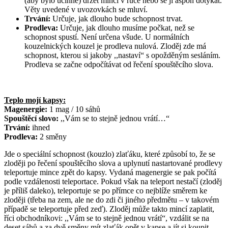
(aby bylo účinné) držet minci v ruce nebo se jí aspoň dotýkat.
Věty uvedené v uvozovkách se mluví.
Trvání:
Určuje, jak dlouho bude schopnost trvat.
Prodleva:
Určuje, jak dlouho musíme počkat, než se
schopnost spustí. Není určena všude. U normálních
kouzelnických kouzel je prodleva nulová. Zloděj zde má
schopnost, kterou si jakoby ,,nastaví“ s opožděným sesláním.
Prodleva se začne odpočítávat od řečení spouštěcího slova.
Teplo mojí kapsy:
Magenergie:
1 mag / 10 sáhů
Spouštěcí slovo:
,,Vám se to stejně jednou vrátí…“
Trvání:
ihned
Prodleva:
2 směny
Jde o speciální schopnost (kouzlo) zlaťáku, které způsobí to, že se
zloději po řečení spouštěcího slova a uplynutí nastartované prodlevy
teleportuje mince zpět do kapsy. Vydaná magenergie se pak počítá
podle vzdálenosti teleportace. Pokud však na teleport nestačí (zloděj
je příliš daleko), teleportuje se po přímce co nejblíže směrem ke
zloději (třeba na zem, ale ne do zdi či jiného předmětu – v takovém
případě se teleportuje před zeď). Zloděj může takto mincí zaplatit,
říci obchodníkovi: ,,Vám se to stejně jednou vrátí“, vzdálit se na
deset sáhů a za dvě směny mít zlaťák opět v kapse a jít si koupit