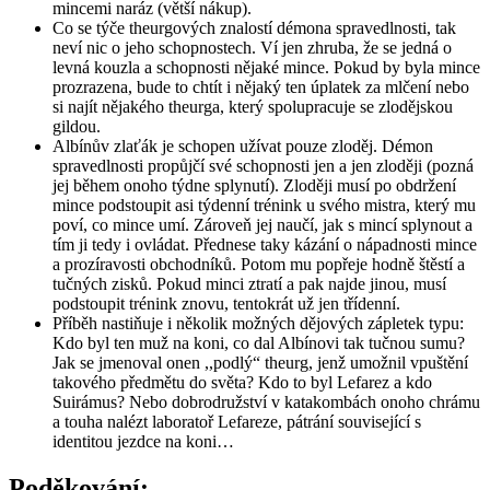
mincemi naráz (větší nákup).
Co se týče theurgových znalostí démona spravedlnosti, tak
neví nic o jeho schopnostech. Ví jen zhruba, že se jedná o
levná kouzla a schopnosti nějaké mince. Pokud by byla mince
prozrazena, bude to chtít i nějaký ten úplatek za mlčení nebo
si najít nějakého theurga, který spolupracuje se zlodějskou
gildou.
Albínův zlaťák je schopen užívat pouze zloděj. Démon
spravedlnosti propůjčí své schopnosti jen a jen zloději (pozná
jej během onoho týdne splynutí). Zloději musí po obdržení
mince podstoupit asi týdenní trénink u svého mistra, který mu
poví, co mince umí. Zároveň jej naučí, jak s mincí splynout a
tím ji tedy i ovládat. Přednese taky kázání o nápadnosti mince
a prozíravosti obchodníků. Potom mu popřeje hodně štěstí a
tučných zisků. Pokud minci ztratí a pak najde jinou, musí
podstoupit trénink znovu, tentokrát už jen třídenní.
Příběh nastiňuje i několik možných dějových zápletek typu:
Kdo byl ten muž na koni, co dal Albínovi tak tučnou sumu?
Jak se jmenoval onen ,,podlý“ theurg, jenž umožnil vpuštění
takového předmětu do světa? Kdo to byl Lefarez a kdo
Suirámus? Nebo dobrodružství v katakombách onoho chrámu
a touha nalézt laboratoř Lefareze, pátrání související s
identitou jezdce na koni…
Poděkování: