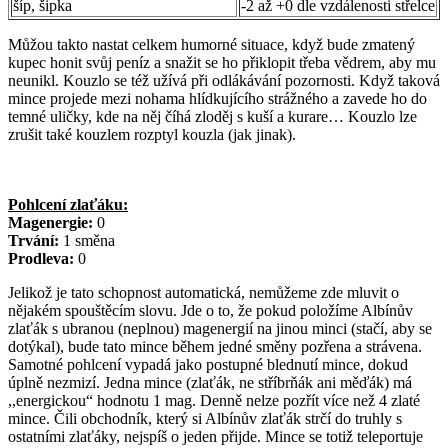
šíp, šipka
-2 až +0 dle vzdálenosti střelce
Můžou takto nastat celkem humorné situace, když bude zmatený
kupec honit svůj peníz a snažit se ho přiklopit třeba vědrem, aby mu
neunikl. Kouzlo se též užívá při odlákávání pozornosti. Když taková
mince projede mezi nohama hlídkujícího strážného a zavede ho do
temné uličky, kde na něj číhá zloděj s kuší a kurare… Kouzlo lze
zrušit také kouzlem rozptyl kouzla (jak jinak).
Pohlcení zlaťáku:
Magenergie:
0
Trvání:
1 směna
Prodleva:
0
Jelikož je tato schopnost automatická, nemůžeme zde mluvit o
nějakém spouštěcím slovu. Jde o to, že pokud položíme Albínův
zlaťák s ubranou (neplnou) magenergií na jinou minci (stačí, aby se
dotýkal), bude tato mince během jedné směny pozřena a strávena.
Samotné pohlcení vypadá jako postupné blednutí mince, dokud
úplně nezmizí. Jedna mince (zlaťák, ne stříbrňák ani měďák) má
,,energickou“ hodnotu 1 mag. Denně nelze pozřít více než 4 zlaté
mince. Čili obchodník, který si Albínův zlaťák strčí do truhly s
ostatními zlaťáky, nejspíš o jeden přijde. Mince se totiž teleportuje