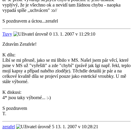
vyplývý, že je všechno ok a nevidí tam žádnou chybu - naopka
vypadá spíše ,,uchvácen" :o//
S pozdravem a úctou...zerafel
Tuvy
13. 1. 2007 v 11:29:10
Zdravím Zerafele!
K dílu:
Líbí se mi přesně, jako se mi líbilo v MS. Našel jsem pár věcí, které
jsme v MS už "vyřešili" a zde "chybí" (právě jak Igi např. řekl, teplo
mojí kapsy a případ nahého zloděje). Těchdle detailů je pár a na
celkové kvalitě díla se projeví pouze jako estetické vroubky. U mě
stále výborné.
K diskusi:
4* jsou taky výborné... :-)
S pozdravem
T.
zerafel
13. 1. 2007 v 10:28:21