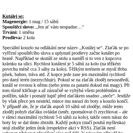
Kutálej se:
Magenergie:
1 mag / 15 sáhů
Spouštěcí slovo:
,,Jen ať vám nespadne…“
Trvání:
1 směna
Prodleva:
2 kola
Speciální kouzlo na odlákání nese název ,,Kutálej se“. Zlaťák se po
vyřčení spouštěcího slova a uplynutí prodlevy začne kutálet po
hraně. Například se skutálí ze stolu a namíří si to ven z kupcova
krámku na ulici. Rychlost kutálení je 5 sáhů za kolo (na těžkém
povrchu méně cca 3 sáhy za kolo). Těžkým terénem se myslí třeba
písek, bahno, tráva atd. Z kopce jede zase jen maximální rychlostí
pro daný terén (nezrychluje). Pokud se na zlaťák zloděj nesoustředí,
kutálí se rovnou k němu (nebo jemu za patami dokud má magy). Při
tom různě kličkuje a až zázračně se vyhýbá všem problémům a
potížím, takže i pomalý lupič před zlaťákem snadno ,,uteče“. Jestliže
by však přece jen neutekl, mince mu narazí do boty a kouzlo končí.
V případě ale, že je zlaťák aspoň 10 sáhů od zloděje, může tento
zloděj pohyb zlaťáku ovládat (směr, zpomalovat či zrychlovat – ale
v rámci maximální rychlosti 5-ti sáhů za kolo), takže onen náraz do
boty by se dal tímto zbrzdit. Každý pokyn (stačí pouhá myšlenka)
stojí zloděje jeden útok (respektive akci v RSS). Zlaťák není