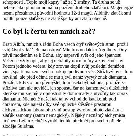
schopností ,,Teplo mojí kapsy“ až za 2 směny. Ta druhá se už
nebere jako plnohodnotná na pozření druhého zlaťáku). Magenergie
nesmí přesáhnout původní hodnotu 12-ti magů. Albínův zlaťák smí
pohltit pouze zlaťáky, ne zlaté šperky ani zlato obecně.
Co byl k čertu ten mnich zač?
Bratr Albín, mnich z řádu Boha všech čtyř světových stran, prožil
svůj život v klášteře na ostrově Minitros nedaleko Agothery. Dny
trávil modlením se k Bohu, aby napravil svět od jeho špatnosti.
Večer se vždy opil, aby jej netrápily noční můry a zbytečné sny.
Potom jednoho večera, kdy zrovna dopil svůj poslední demižon
vína, spatřil na zemi svého pokoje podivnou věc. Střízlivý by si toho
nevšiml, ale před očima se mu zjevil naráz vyrytý znak diamantu.
Později, když o tom přemýšlel, to musela být náhoda, protože za
střízliva tam nic neviděl, jen spoustu čar na kamenných dlaždicích,
které se mu zřejmě v opilosti slily dohromady a utvořily tak obraz
diamantu. Nicméně našel tak tajný vchod do katakomb pod
chrámem, kde nalezl díky své opilecké štěstěně prastarou
alchymistickou laboratoř a v ní postup výroby tohoto zlaťáku a
zlaťák samotný (zatím nemagický). Nějaký neznámý alchymista
jménem Lefarez chtěl vyrobit tenhle předmět pro svého přítele,
zloděje Suiráma.