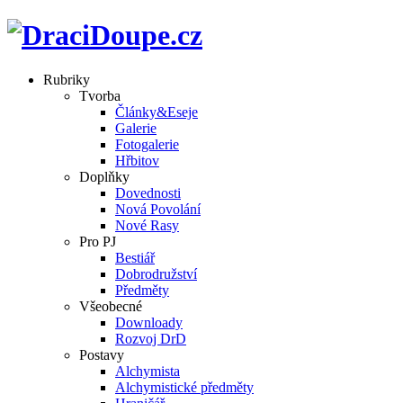
Rubriky
Tvorba
Články&Eseje
Galerie
Fotogalerie
Hřbitov
Doplňky
Dovednosti
Nová Povolání
Nové Rasy
Pro PJ
Bestiář
Dobrodružství
Předměty
Všeobecné
Downloady
Rozvoj DrD
Postavy
Alchymista
Alchymistické předměty