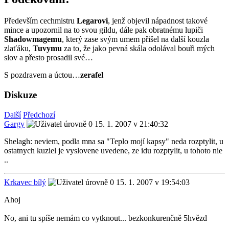
Především cechmistru
Legarovi
, jenž objevil nápadnost takové
mince a upozornil na to svou gildu, dále pak obratnému lupiči
Shadowmagemu
, který zase svým umem přišel na další kouzla
zlaťáku,
Tuvymu
za to, že jako pevná skála odolával bouři mých
slov a přesto prosadil své…
S pozdravem a úctou…
zerafel
Diskuze
Další
Předchozí
Gargy
15. 1. 2007 v 21:40:32
Shelagh: neviem, podla mna sa "Teplo mojí kapsy" neda rozptylit, u
ostatnych kuziel je vyslovene uvedene, ze idu rozptylit, u tohoto nie
..
Krkavec bílý
15. 1. 2007 v 19:54:03
Ahoj
No, ani tu spíše nemám co vytknout... bezkonkurenčně 5hvězd