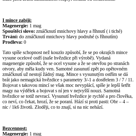
I mince zabíjí:
Magenergie:
1 mag
Spouštěcí slovo:
zmáčknutí mnichovy hlavy a říhnutí ( i tiché)
Trvání:
do zmáčknutí mnichovy hlavy podruhé (s říhnutím)
Prodleva:
0
Tato spíše schopnost než kouzlo způsobí, že se po okrajích mince
vysune ocelové ostří (naše hvězdice při výrobě). Vydaná
magenergie způsobí, že se ocel vysune a že se otevřou po stranách
otvory, aby měla kudy ven. Samotné zasunutí zpět po opětovném
zmáčknutí už nestojí žádný mag. Mince s vysunutým ostřím se dá
brát jako nemagická hvězdice s parametry 3/-1 a dostřelem 3 / 7 / 11.
Bojovat s takovou mincí se však moc nevyplácí, spíše je lepší šetřit
magy na výdělek a bojovat s ní jen v nejvyšší nouzi. Samotná
hvězdice se totiž nevrací. Vysunutí hvězdice je rychlé a pro člověka,
co neví, co čekat, hrozí, že se poraní. Hází si proti pasti: Obr – 4 –
nic / 1k6 životů. Zloději, co to znají, si na nic nehází.
Bezcennost:
Magenergie:
1 mag