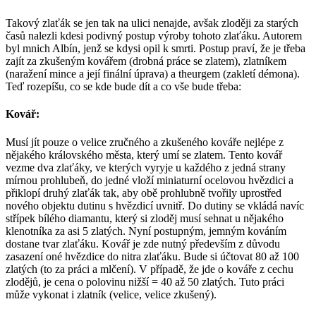
Takový zlaťák se jen tak na ulici nenajde, avšak zloději za starých
časů nalezli kdesi podivný postup výroby tohoto zlaťáku. Autorem
byl mnich Albín, jenž se kdysi opil k smrti. Postup praví, že je třeba
zajít za zkušeným kovářem (drobná práce se zlatem), zlatníkem
(naražení mince a její finální úprava) a theurgem (zakletí démona).
Teď rozepíšu, co se kde bude dít a co vše bude třeba:
Kovář:
Musí jít pouze o velice zručného a zkušeného kováře nejlépe z
nějakého královského města, který umí se zlatem. Tento kovář
vezme dva zlaťáky, ve kterých vyryje u každého z jedná strany
mírnou prohlubeň, do jedné vloží miniaturní ocelovou hvězdici a
přiklopí druhý zlaťák tak, aby obě prohlubně tvořily uprostřed
nového objektu dutinu s hvězdicí uvnitř. Do dutiny se vkládá navíc
střípek bílého diamantu, který si zloděj musí sehnat u nějakého
klenotníka za asi 5 zlatých. Nyní postupným, jemným kováním
dostane tvar zlaťáku. Kovář je zde nutný především z důvodu
zasazení oné hvězdice do nitra zlaťáku. Bude si účtovat 80 až 100
zlatých (to za práci a mlčení). V případě, že jde o kováře z cechu
zlodějů, je cena o polovinu nižší = 40 až 50 zlatých. Tuto práci
může vykonat i zlatník (velice, velice zkušený).