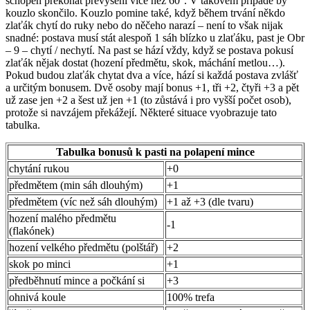
schopen překonat převýšení více než 60°. V takovém případě by
kouzlo skončilo. Kouzlo pomine také, když během trvání někdo
zlaťák chytí do ruky nebo do něčeho narazí – není to však nijak
snadné: postava musí stát alespoň 1 sáh blízko u zlaťáku, past je Obr
– 9 – chytí / nechytí. Na past se hází vždy, když se postava pokusí
zlaťák nějak dostat (hození předmětu, skok, máchání metlou…).
Pokud budou zlaťák chytat dva a více, hází si každá postava zvlášť
a určitým bonusem. Dvě osoby mají bonus +1, tři +2, čtyři +3 a pět
už zase jen +2 a šest už jen +1 (to zůstává i pro vyšší počet osob),
protože si navzájem překážejí. Některé situace vyobrazuje tato
tabulka.
Tabulka bonusů k pasti na polapení mince
chytání rukou
+0
předmětem (min sáh dlouhým)
+1
předmětem (víc než sáh dlouhým)
+1 až +3 (dle tvaru)
hození malého předmětu
-1
(flakónek)
hození velkého předmětu (polštář)
+2
skok po minci
+1
předběhnutí mince a počkání si
+3
ohnivá koule
100% trefa