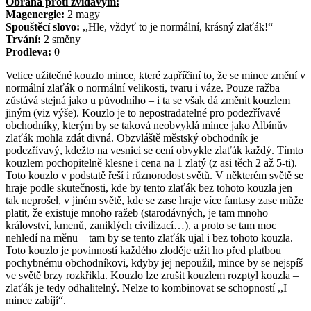
Obrana proti zvídavým:
Magenergie:
2 magy
Spouštěcí slovo:
,,Hle, vždyť to je normální, krásný zlaťák!“
Trvání:
2 směny
Prodleva:
0
Velice užitečné kouzlo mince, které zapříčiní to, že se mince změní v
normální zlaťák o normální velikosti, tvaru i váze. Pouze ražba
zůstává stejná jako u původního – i ta se však dá změnit kouzlem
jiným (viz výše). Kouzlo je to nepostradatelné pro podezřívavé
obchodníky, kterým by se taková neobvyklá mince jako Albínův
zlaťák mohla zdát divná. Obzvláště městský obchodník je
podezřívavý, kdežto na vesnici se cení obvykle zlaťák každý. Tímto
kouzlem pochopitelně klesne i cena na 1 zlatý (z asi těch 2 až 5-ti).
Toto kouzlo v podstatě řeší i různorodost světů. V některém světě se
hraje podle skutečnosti, kde by tento zlaťák bez tohoto kouzla jen
tak neprošel, v jiném světě, kde se zase hraje více fantasy zase může
platit, že existuje mnoho ražeb (starodávných, je tam mnoho
království, kmenů, zaniklých civilizací…), a proto se tam moc
nehledí na měnu – tam by se tento zlaťák ujal i bez tohoto kouzla.
Toto kouzlo je povinností každého zloděje užít ho před platbou
pochybnému obchodníkovi, kdyby jej nepoužil, mince by se nejspíš
ve světě brzy rozkřikla. Kouzlo lze zrušit kouzlem rozptyl kouzla –
zlaťák je tedy odhalitelný. Nelze to kombinovat se schopností ,,I
mince zabíjí“.