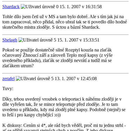
Shardack
15. 1. 2007 v 16:31:58
Tohle dílo jsem četl už v MS a tam bylo dobré. Ale s tím jak jsi na
tom zapracoval, něco přidal, něco ubral tak se ti povedlo dílo hodné
skutečného mistra zloděje. S úctou a bázní Shardack.
Shelagh
15. 1. 2007 v 15:33:51
Pokud se použije dostatečně silné Rozptyl kouzla na zlaťák
očarovaný Žhnoucí září a zároveň Teplo mojí kapsy (z výše
uvedeného příkladu), zlaťák se zloději nevrátí a tudíž má se
zlaťákem utrum?
zerafel
13. 1. 2007 v 12:45:08
Tuvy:
Díky, tebou uvedený vroubek o teleportaci k náhému zloději je v
díle vyřešen tak, že se mince teleportuje před zloděje. Je to tam
uvedeno u příkladu, kdy má zloděj plné kapsy. Podobně (stejně) se
to řeší i pro kaspy chybějící :o))
K diskusy: Cením si 4*, ale rád bych věděl, proč mi tu jednu strhl -
ať se příště vyvaruji stejných chyb a poučím. Z jeho diskuse