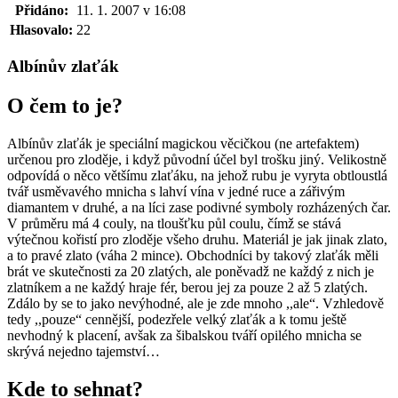
Přidáno:
11. 1. 2007 v 16:08
Hlasovalo:
22
Albínův zlaťák
O čem to je?
Albínův zlaťák je speciální magickou věcičkou (ne artefaktem)
určenou pro zloděje, i když původní účel byl trošku jiný. Velikostně
odpovídá o něco většímu zlaťáku, na jehož rubu je vyryta obtloustlá
tvář usměvavého mnicha s lahví vína v jedné ruce a zářivým
diamantem v druhé, a na líci zase podivné symboly rozházených čar.
V průměru má 4 couly, na tloušťku půl coulu, čímž se stává
výtečnou kořistí pro zloděje všeho druhu. Materiál je jak jinak zlato,
a to pravé zlato (váha 2 mince). Obchodníci by takový zlaťák měli
brát ve skutečnosti za 20 zlatých, ale poněvadž ne každý z nich je
zlatníkem a ne každý hraje fér, berou jej za pouze 2 až 5 zlatých.
Zdálo by se to jako nevýhodné, ale je zde mnoho ,,ale“. Vzhledově
tedy ,,pouze“ cennější, podezřele velký zlaťák a k tomu ještě
nevhodný k placení, avšak za šibalskou tváří opilého mnicha se
skrývá nejedno tajemství…
Kde to sehnat?