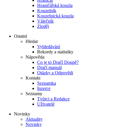
Hraničář
Hraničářská kouzla
Kouzelník
Kouzelnická kouzla
Válečník
Zloděj
Ostatní
Hledat
Vyhledávání
Rekordy a statistiky
Nápověda
Co je to Dračí Doupě?
Dračí manuál
Otázky a Odpovědi
Kontakt
Seznamka
Inzerce
Seznamy
Tvůrci a Redakce
Uživatelé
Novinky
Aktuality
Novinky