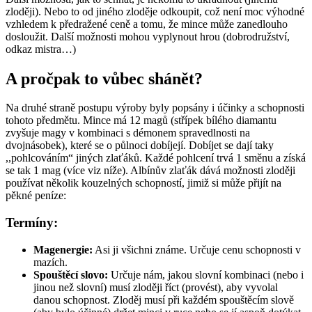
zloději). Nebo to od jiného zloděje odkoupit, což není moc výhodné
vzhledem k předražené ceně a tomu, že mince může zanedlouho
dosloužit. Další možnosti mohou vyplynout hrou (dobrodružství,
odkaz mistra…)
A pročpak to vůbec shánět?
Na druhé straně postupu výroby byly popsány i účinky a schopnosti
tohoto předmětu. Mince má 12 magů (střípek bílého diamantu
zvyšuje magy v kombinaci s démonem spravedlnosti na
dvojnásobek), které se o půlnoci dobíjejí. Dobíjet se dají taky
,,pohlcováním“ jiných zlaťáků. Každé pohlcení trvá 1 směnu a získá
se tak 1 mag (více viz níže). Albínův zlaťák dává možnosti zloději
používat několik kouzelných schopností, jimiž si může přijít na
pěkné peníze:
Termíny:
Magenergie:
Asi ji všichni známe. Určuje cenu schopnosti v
mazích.
Spouštěcí slovo:
Určuje nám, jakou slovní kombinaci (nebo i
jinou než slovní) musí zloději říct (provést), aby vyvolal
danou schopnost. Zloděj musí při každém spouštěcím slově