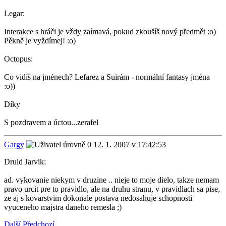
Legar:
Interakce s hráči je vždy zaímavá, pokud zkoušíš nový předmět :o)
Pěkně je vyždímej! :o)
Octopus:
Co vidíš na jménech? Lefarez a Suirám - normální fantasy jména
:o))
Díky
S pozdravem a úctou...zerafel
Gargy
12. 1. 2007 v 17:42:53
Druid Jarvik:
ad. vykovanie niekym v druzine .. nieje to moje dielo, takze nemam
pravo urcit pre to pravidlo, ale na druhu stranu, v pravidlach sa pise,
ze aj s kovarstvim dokonale postava nedosahuje schopnosti
vyuceneho majstra daneho remesla ;)
Další
Předchozí