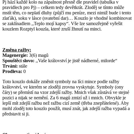
Pj hází každé kolo na zápalnost přesně dle pravidel (tabulka v
pravidlech pro Pj) – celkem tedy devětkrát. Zloděj se tímto může
mstít těm, co neplatí dluhy (půjčí mu peníze, mezi nimiž bude i tento
zlaťák), soku v lásce (svatební dar)… Kouzlo je vhodné kombinovat
se zaklínadlem ,,Teplo mojí kapsy“. Vše lze samozřejmě vyřešit
kouzlem Rozptyl kouzla, které zruší žhnutí na minci.
Změna ražby:
Magenergie:
3(6) magů
Spouštěcí slovo:
,,Vaše království je jistě nádherné, milorde“
Trvání:
stále
Prodleva:
0
Toto kouzlo dokáže změnit symboly na líci mince podle ražby
království, ve kterém se zloději zrovna vyskytuje. Symboly (ony
čáry) se přemístí na vzor zdejší ražby. Mnich však zůstává ve stejné
pozici a nijak se nemění. Za 6 magů zmizí už i mnich. Obvykle je
lepší mít zdejší ražbu než ražbu cizí země (třeba znepřátelené). Aby
mohl zloděj toto kouzlo použít, musí znát, jak zdejší ražba vypadá a
představit si ji.