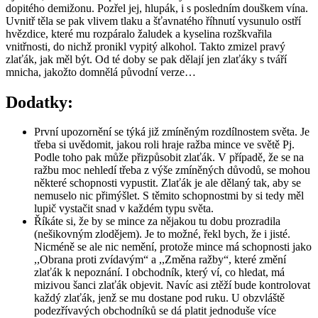
dopitého demižonu. Pozřel jej, hlupák, i s posledním douškem vína.
Uvnitř těla se pak vlivem tlaku a šťavnatého říhnutí vysunulo ostří
hvězdice, které mu rozpáralo žaludek a kyselina rozškvařila
vnitřnosti, do nichž pronikl vypitý alkohol. Takto zmizel pravý
zlaťák, jak měl být. Od té doby se pak dělají jen zlaťáky s tváří
mnicha, jakožto domnělá původní verze…
Dodatky:
První upozornění se týká již zmíněným rozdílnostem světa. Je
třeba si uvědomit, jakou roli hraje ražba mince ve světě Pj.
Podle toho pak může přizpůsobit zlaťák. V případě, že se na
ražbu moc nehledí třeba z výše zmíněných důvodů, se mohou
některé schopnosti vypustit. Zlaťák je ale dělaný tak, aby se
nemuselo nic přimýšlet. S těmito schopnostmi by si tedy měl
lupič vystačit snad v každém typu světa.
Říkáte si, že by se mince za nějakou tu dobu prozradila
(nešikovným zlodějem). Je to možné, řekl bych, že i jisté.
Nicméně se ale nic nemění, protože mince má schopnosti jako
,,Obrana proti zvídavým“ a ,,Změna ražby“, které změní
zlaťák k nepoznání. I obchodník, který ví, co hledat, má
mizivou šanci zlaťák objevit. Navíc asi ztěží bude kontrolovat
každý zlaťák, jenž se mu dostane pod ruku. U obzvláště
podezřívavých obchodníků se dá platit jednoduše více