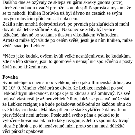
Dalšího dne se ozývaly ze sklepa vulgární skřeky gnoma (otce),
které zde nebudu uvádět protože jsou přespříliš sprostá a myslím, že
se to nehodí. Ithilien Borůvka už byl dávno na cestách se svým
novým mluvícím přítelem… Lebkecem.
Zažil s ním mnohá dobrodružství, po prvních pár zlaťácích si mohl
dovolit dát lebce stříbrné zuby. Nakonec se zdály být velice
užitečné, hlavně po setkání s tlustým vlkodlakem Winfredem.
Artefakt může být všude po celém světě, jestli je s ním Ithilien, může
vědět snad jen Lebkec.
*Něco jako kuduk, ovšem kvůli velké nesnášenlivosti ke kudukům,
zde na této stránce, jsou to gnomové a nemají nic společného s posly
živlů nebo křížením ras.
Povaha
Svou inteligenci nemá moc velikou, něco jako Iftrmenská drbna, asi
IQ 10/+0. Mnoho vědátorů se divilo, že Lebkec nezískal po své
lebkodárkyni ukecanost, naopak je to kliďas a málomluvný. Na své
bojové vlastnosti je až neuvěřitelně líný, takže se postavě může stát,
že Lebkec rezignuje a bude požadovat odškodné za každou ránu do
své lebky co dostal. Má hlas příjemné staré vykřičené dámy. Jeho
přesvědčení není určeno. Poslouchá svého pána a pokud to je
vyloženě hovadina tak na to taky rezignuje. Jeho vzpomínky trvají
přesně půlrok a po té nenávratně mizí, proto se mu musí důležité
věci párkrát opakovat.