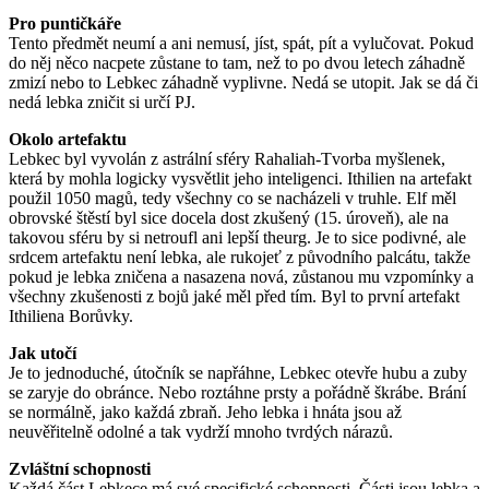
Pro puntičkáře
Tento předmět neumí a ani nemusí, jíst, spát, pít a vylučovat. Pokud
do něj něco nacpete zůstane to tam, než to po dvou letech záhadně
zmizí nebo to Lebkec záhadně vyplivne. Nedá se utopit. Jak se dá či
nedá lebka zničit si určí PJ.
Okolo artefaktu
Lebkec byl vyvolán z astrální sféry Rahaliah-Tvorba myšlenek,
která by mohla logicky vysvětlit jeho inteligenci. Ithilien na artefakt
použil 1050 magů, tedy všechny co se nacházeli v truhle. Elf měl
obrovské štěstí byl sice docela dost zkušený (15. úroveň), ale na
takovou sféru by si netroufl ani lepší theurg. Je to sice podivné, ale
srdcem artefaktu není lebka, ale rukojeť z původního palcátu, takže
pokud je lebka zničena a nasazena nová, zůstanou mu vzpomínky a
všechny zkušenosti z bojů jaké měl před tím. Byl to první artefakt
Ithiliena Borůvky.
Jak utočí
Je to jednoduché, útočník se napřáhne, Lebkec otevře hubu a zuby
se zaryje do obránce. Nebo roztáhne prsty a pořádně škrábe. Brání
se normálně, jako každá zbraň. Jeho lebka i hnáta jsou až
neuvěřitelně odolné a tak vydrží mnoho tvrdých nárazů.
Zvláštní schopnosti
Každá část Lebkece má své specifické schopnosti. Části jsou lebka a