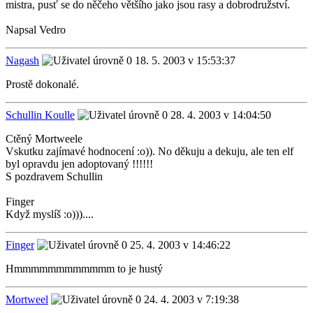
mistra, pusť se do něčeho většího jako jsou rasy a dobrodružství.
Napsal Vedro
Nagash
18. 5. 2003 v 15:53:37
Prostě dokonalé.
Schullin Koulle
28. 4. 2003 v 14:04:50
Ctěný Mortweele
Vskutku zajímavé hodnocení :o)). No děkuju a dekuju, ale ten elf
byl opravdu jen adoptovaný !!!!!!
S pozdravem Schullin
Finger
Když myslíš :o)))....
Finger
25. 4. 2003 v 14:46:22
Hmmmmmmmmmmmm to je hustý
Mortweel
24. 4. 2003 v 7:19:38