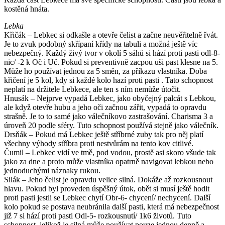
kostěná hnáta.
Lebka
Křičák – Lebkec si odkašle a otevře čelist a začne neuvěřitelně řvát.
Je to zvuk podobný skřípaní křídy na tabuli a možná ještě víc
nebezpečný. Každý živý tvor v okolí 5 sáhů si hází proti pasti odl-8-
nic/ -2 k Oč i Uč. Pokud si preventivně zacpou uši past klesne na 5.
Může ho používat jednou za 5 směn, za příkazu vlastníka. Doba
křičení je 5 kol, kdy si každé kolo hazí proti pasti . Tato schopnost
neplatí na držitele Lebkece, ale ten s ním nemůže útočit.
Hnusák – Nejprve vypadá Lebkec, jako obyčejný palcát s Lebkou,
ale když otevře hubu a jeho oči začnou zářit, vypadá to opravdu
strašně. Je to to samé jako válečníkovo zastrašování. Charisma 3 a
úroveň 20 podle sféry. Tuto schopnost používá stejně jako válečník.
Drsňák – Pokud má Lebkec ještě stříbrné zuby tak pro něj platí
všechny výhody stříbra proti nestvůrám na tento kov citlivé.
Čumil – Lebkec vidí ve tmě, pod vodou, prostě asi skoro všude tak
jako za dne a proto může vlastníka opatrně navigovat lebkou nebo
jednoduchými náznaky rukou.
Silák – Jeho čelist je opravdu velice silná. Dokáže až rozkousnout
hlavu. Pokud byl proveden úspěšný útok, obět si musí ještě hodit
proti pasti jestli se Lebkec chytí Obr-6- chycení/ nechycení. Další
kolo pokud se postava neubránila další pasti, která má nebezpečnost
již 7 si hází proti pasti Odl-5- rozkousnutí/ 1k6 životů. Tuto
schopnost, jelikož je silná může používat pouze jednou denně a