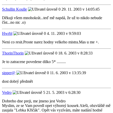
Schullin Koulle
29. 11. 2003 v 14:05:45
Děkuji všem mnohokrát...teď mě napdá, že už to nikdo nebude
číst...no nic .o)
Hwrbl
4. 11. 2003 v 9:59:03
Neni co resit.Proste narez hodny velkeho mistra.Mas u me +.
ThorinThorin
18. 6. 2003 v 8:28:33
Je to zatracene povedene dilko 5* .........
sipper@
11. 6. 2003 v 13:35:39
dost dobrý předmět
Vedro
21. 5. 2003 v 6:28:30
Dobreho dne preji, me jmeno jest Vedro
Myslim, ze se Vam povedl opet výborný kousek Aleši, obzvláště mě
zaujala "Lebka Křičák". Opět vás vyzívám, máte nadání hodné