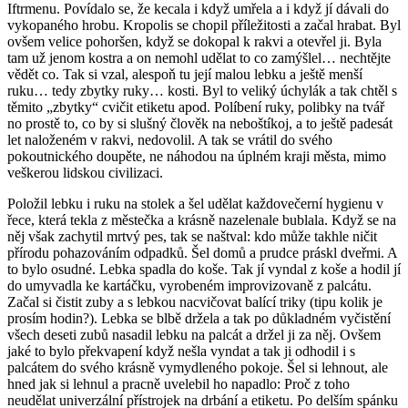
Iftrmenu. Povídalo se, že kecala i když umřela a i když jí dávali do
vykopaného hrobu. Kropolis se chopil příležitosti a začal hrabat. Byl
ovšem velice pohoršen, když se dokopal k rakvi a otevřel ji. Byla
tam už jenom kostra a on nemohl udělat to co zamýšlel… nechtějte
vědět co. Tak si vzal, alespoň tu její malou lebku a ještě menší
ruku… tedy zbytky ruky… kosti. Byl to veliký úchylák a tak chtěl s
těmito „zbytky“ cvičit etiketu apod. Políbení ruky, polibky na tvář
no prostě to, co by si slušný člověk na neboštíkoj, a to ještě padesát
let naloženém v rakvi, nedovolil. A tak se vrátil do svého
pokoutnického doupěte, ne náhodou na úplném kraji města, mimo
veškerou lidskou civilizaci.
Položil lebku i ruku na stolek a šel udělat každovečerní hygienu v
řece, která tekla z městečka a krásně nazelenale bublala. Když se na
něj však zachytil mrtvý pes, tak se naštval: kdo může takhle ničit
přírodu pohazováním odpadků. Šel domů a prudce práskl dveřmi. A
to bylo osudné. Lebka spadla do koše. Tak jí vyndal z koše a hodil jí
do umyvadla ke kartáčku, vyrobeném improvizovaně z palcátu.
Začal si čistit zuby a s lebkou nacvičovat balící triky (tipu kolik je
prosím hodin?). Lebka se blbě držela a tak po důkladném vyčistění
všech deseti zubů nasadil lebku na palcát a držel ji za něj. Ovšem
jaké to bylo překvapení když nešla vyndat a tak ji odhodil i s
palcátem do svého krásně vymydleného pokoje. Šel si lehnout, ale
hned jak si lehnul a pracně uvelebil ho napadlo: Proč z toho
neudělat univerzální přístrojek na drbání a etiketu. Po delším spánku