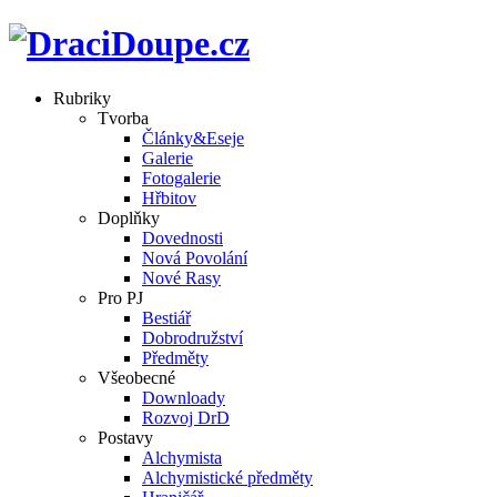
Rubriky
Tvorba
Články&Eseje
Galerie
Fotogalerie
Hřbitov
Doplňky
Dovednosti
Nová Povolání
Nové Rasy
Pro PJ
Bestiář
Dobrodružství
Předměty
Všeobecné
Downloady
Rozvoj DrD
Postavy
Alchymista
Alchymistické předměty