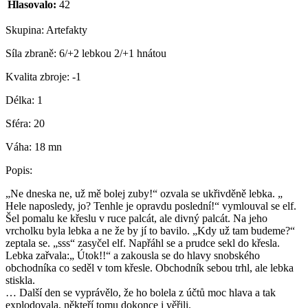
Hlasovalo:
42
Skupina:
Artefakty
Síla zbraně:
6/+2 lebkou 2/+1 hnátou
Kvalita zbroje:
-1
Délka:
1
Sféra:
20
Váha:
18 mn
Popis:
„Ne dneska ne, už mě bolej zuby!“ ozvala se ukřivděně lebka. „
Hele naposledy, jo? Tenhle je opravdu poslední!“ vymlouval se elf.
Šel pomalu ke křeslu v ruce palcát, ale divný palcát. Na jeho
vrcholku byla lebka a ne že by jí to bavilo. „Kdy už tam budeme?“
zeptala se. „sss“ zasyčel elf. Napřáhl se a prudce sekl do křesla.
Lebka zařvala:„ Útok!!“ a zakousla se do hlavy snobského
obchodníka co seděl v tom křesle. Obchodník sebou trhl, ale lebka
stiskla.
… Další den se vyprávělo, že ho bolela z účtů moc hlava a tak
explodovala, někteří tomu dokonce i věřili.