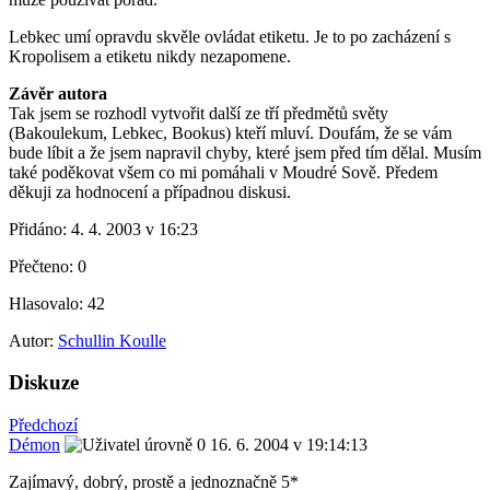
Lebkec umí opravdu skvěle ovládat etiketu. Je to po zacházení s
Kropolisem a etiketu nikdy nezapomene.
Závěr autora
Tak jsem se rozhodl vytvořit další ze tří předmětů světy
(Bakoulekum, Lebkec, Bookus) kteří mluví. Doufám, že se vám
bude líbit a že jsem napravil chyby, které jsem před tím dělal. Musím
také poděkovat všem co mi pomáhali v Moudré Sově. Předem
děkuji za hodnocení a případnou diskusi.
Přidáno:
4. 4. 2003 v 16:23
Přečteno:
0
Hlasovalo:
42
Autor:
Schullin Koulle
Diskuze
Předchozí
Démon
16. 6. 2004 v 19:14:13
Zajímavý, dobrý, prostě a jednoznačně 5*