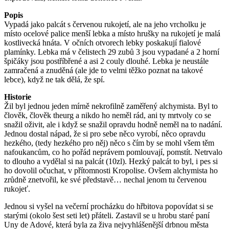
Popis
Vypadá jako palcát s červenou rukojetí, ale na jeho vrcholku je
místo ocelové palice menší lebka a místo hrušky na rukojetí je malá
kostlivecká hnáta. V očních otvorech lebky poskakují fialové
plamínky. Lebka má v čelistech 29 zubů 3 jsou vypadané a 2 horní
špičáky jsou postříbřené a asi 2 couly dlouhé. Lebka je neustále
zamračená a znuděná (ale jde to velmi těžko poznat na takové
lebce), když ne tak dělá, že spí.
Historie
Žil byl jednou jeden mírně nekrofilně zaměřený alchymista. Byl to
člověk, člověk theurg a nikdo ho neměl rád, ani ty mrtvoly co se
snažil oživit, ale i když se snažil opravdu hodně neměl na to nadání.
Jednou dostal nápad, že si pro sebe něco vyrobí, něco opravdu
hezkého, (tedy hezkého pro něj) něco s čím by se mohl všem těm
nafoukancům, co ho pořád neprávem pomlouvají, pomstít. Netrvalo
to dlouho a vydělal si na palcát (10zl). Hezký palcát to byl, i pes si
ho dovolil očuchat, v přítomnosti Kropolise. Ovšem alchymista ho
zrůdně znetvořil, ke své představě… nechal jenom tu červenou
rukojeť.
Jednou si vyšel na večerní procházku do hřbitova popovídat si se
starými (okolo šest seti let) přáteli. Zastavil se u hrobu staré paní
Uny de Adové, která byla za živa nejvyhlášenější drbnou města