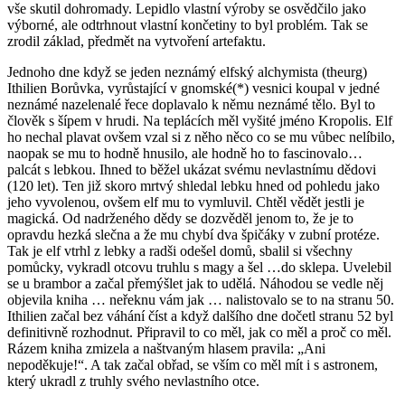
vše skutil dohromady. Lepidlo vlastní výroby se osvědčilo jako
výborné, ale odtrhnout vlastní končetiny to byl problém. Tak se
zrodil základ, předmět na vytvoření artefaktu.
Jednoho dne když se jeden neznámý elfský alchymista (theurg)
Ithilien Borůvka, vyrůstající v gnomské(*) vesnici koupal v jedné
neznámé nazelenalé řece doplavalo k němu neznámé tělo. Byl to
člověk s šípem v hrudi. Na teplácích měl vyšité jméno Kropolis. Elf
ho nechal plavat ovšem vzal si z něho něco co se mu vůbec nelíbilo,
naopak se mu to hodně hnusilo, ale hodně ho to fascinovalo…
palcát s lebkou. Ihned to běžel ukázat svému nevlastnímu dědovi
(120 let). Ten již skoro mrtvý shledal lebku hned od pohledu jako
jeho vyvolenou, ovšem elf mu to vymluvil. Chtěl vědět jestli je
magická. Od nadrženého dědy se dozvěděl jenom to, že je to
opravdu hezká slečna a že mu chybí dva špičáky v zubní protéze.
Tak je elf vtrhl z lebky a radši odešel domů, sbalil si všechny
pomůcky, vykradl otcovu truhlu s magy a šel …do sklepa. Uvelebil
se u brambor a začal přemýšlet jak to udělá. Náhodou se vedle něj
objevila kniha … neřeknu vám jak … nalistovalo se to na stranu 50.
Ithilien začal bez váhání číst a když dalšího dne dočetl stranu 52 byl
definitivně rozhodnut. Připravil to co měl, jak co měl a proč co měl.
Rázem kniha zmizela a naštvaným hlasem pravila: „Ani
nepoděkuje!“. A tak začal obřad, se vším co měl mít i s astronem,
který ukradl z truhly svého nevlastního otce.