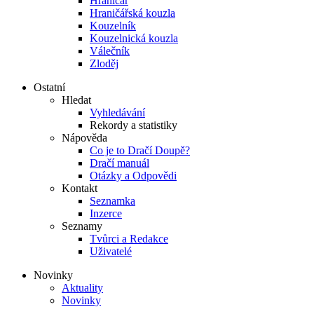
Hraničář
Hraničářská kouzla
Kouzelník
Kouzelnická kouzla
Válečník
Zloděj
Ostatní
Hledat
Vyhledávání
Rekordy a statistiky
Nápověda
Co je to Dračí Doupě?
Dračí manuál
Otázky a Odpovědi
Kontakt
Seznamka
Inzerce
Seznamy
Tvůrci a Redakce
Uživatelé
Novinky
Aktuality
Novinky