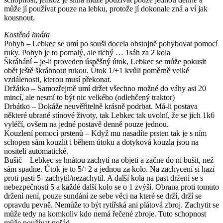
může jí používat pouze na lebku, protože jí dokonale zná a ví jak
kousnout.
Kostěná hnáta
Pohyb – Lebkec se umí po souši docela obstojně pohybovat pomocí
ruky. Pohyb je to pomalý, ale tichý … 1sáh za 2 kola
Škrábání – je-li proveden úspěšný útok, Lebkec se může pokusit
obět ještě škrábnout rukou. Útok 1/+1 kvůli poměrně velké
vzdálenosti, kterou musí překonat.
Držátko – Samozřejmě umí držet všechno možné do váhy asi 20
mincí, ale nesmí to být nic velkého (odlehčený traktor)
Drbátko – Dokáže neuvěřitelně krásně podrbat. Má-li postava
některé ubrané stínové životy, tak Lebkec tak uvolní, že se jich 1k6
vyléčí, ovšem na jedné postavě denně pouze jednou.
Kouzlení pomocí prstenů – Když mu nasadíte prsten tak je s ním
schopen sám kouzlit i během útoku a dotyková kouzla jsou na
nositeli automatické.
Bušič – Lebkec se hnátou zachytí na objeti a začne do ní bušit, než
sám spadne. Útok je to 5/+2 a jednou za kolo. Na zachycení si hazí
proti pasti 5- zachytil/nezachytil. A další kola na past držení se s
nebezpečností 5 a každé další kolo se o 1 zvýší. Obrana proti tomuto
držení není, pouze sundání ze sebe věci na které se drží, drží se
opravdu pevně. Nemůže to být rytířská ani plátová zbroj. Zachytit se
může tedy na komkoliv kdo nemá řečené zbroje. Tuto schopnost
může používat pořád.