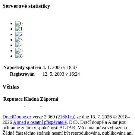
Serverové statistiky
Naposledy spatřen
4. 1. 2006 v 18:47
Registrován
12. 5. 2003 v 16:24
Věhlas
Reputace
Kladná
Záporná
-
-
DraciDoupe.cz
verze 2.369 (
216b1ca
) ze dne 18. 7. 2026 © 2018–
2026
Almad
a ostatní přispěvatelé
. DrD, Dračí doupě a Altar jsou
ochranné známky společnosti ALTAR. Všechna práva vyhrazena.
Žádná část těchto stránek nesmí být reprodukována, publikována ani