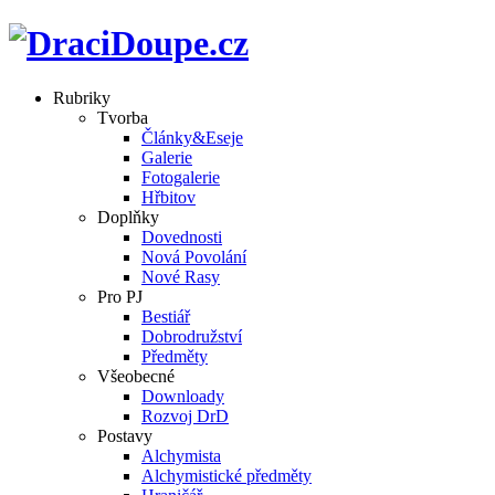
Rubriky
Tvorba
Články&Eseje
Galerie
Fotogalerie
Hřbitov
Doplňky
Dovednosti
Nová Povolání
Nové Rasy
Pro PJ
Bestiář
Dobrodružství
Předměty
Všeobecné
Downloady
Rozvoj DrD
Postavy
Alchymista
Alchymistické předměty