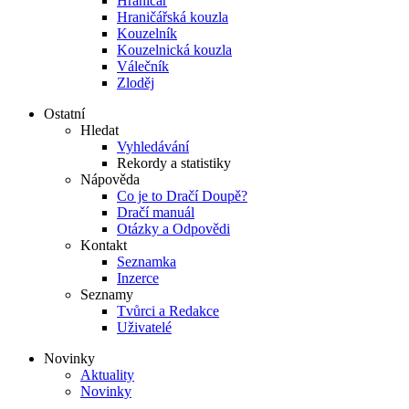
Hraničář
Hraničářská kouzla
Kouzelník
Kouzelnická kouzla
Válečník
Zloděj
Ostatní
Hledat
Vyhledávání
Rekordy a statistiky
Nápověda
Co je to Dračí Doupě?
Dračí manuál
Otázky a Odpovědi
Kontakt
Seznamka
Inzerce
Seznamy
Tvůrci a Redakce
Uživatelé
Novinky
Aktuality
Novinky