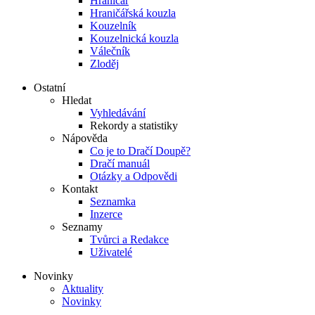
Hraničář
Hraničářská kouzla
Kouzelník
Kouzelnická kouzla
Válečník
Zloděj
Ostatní
Hledat
Vyhledávání
Rekordy a statistiky
Nápověda
Co je to Dračí Doupě?
Dračí manuál
Otázky a Odpovědi
Kontakt
Seznamka
Inzerce
Seznamy
Tvůrci a Redakce
Uživatelé
Novinky
Aktuality
Novinky