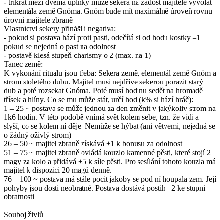
- třikrát mezi dvěma úplňky může sekera na žádost majitele vyvolat
elementála země Gnóma. Gnóm bude mít maximálně úroveň rovnu
úrovni majitele zbraně
Vlastnictví sekery přináší i negativa:
- pokud si postava hází proti pasti, odečítá si od hodu kostky –1
pokud se nejedná o past na odolnost
- postavě klesá stupeň charismy o 2 (max. na 1)
Tanec země:
K vykonání rituálu jsou třeba: Sekera země, elementál země Gnóm a
strom stoletého dubu. Majitel musí nejdříve sekerou porazit starý
dub a poté rozsekat Gnóma. Poté musí hodinu sedět na hromadě
třísek a hlíny. Co se mu může stát, určí hod (k% si hází hráč):
1 – 25 ~ postava se může jednou za den změnit v jakýkoliv strom na
1k6 hodin. V této podobě vnímá svět kolem sebe, tzn. že vidí a
slyší, co se kolem ní děje. Nemůže se hýbat (ani větvemi, nejedná se
o žádný oživlý strom)
26 – 50 ~ majitel zbraně získává +1 k bonusu za odolnost
51 – 75 ~ majitel zbraně ovládá kouzlo kamenné pěsti, které stojí 2
magy za kolo a přidává +5 k síle pěsti. Pro sesílání tohoto kouzla má
majitel k dispozici 20 magů denně.
76 – 100 ~ postava má stále pocit jakoby se pod ní houpala zem. Její
pohyby jsou dosti neobratné. Postava dostává postih –2 ke stupni
obratnosti
Souboj živlů