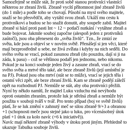
Samozřejmě se může stát, že proti sobě stanou protivníci vlastnící
některou ze zbraní živlů. Zbraně vycítí přítomnost jiné zbraně živlů
(do 1 míle) a podle toho se chovají. Působí na mysl svého majitele,
snaží se ho přesvědčit, aby vytáhl svou zbraň. Ukáží mu cestu k
protivníkovi a budou se ho snažit donutit, aby soupeře zabil. Majitel
zbraně si hází proti pasti Int ~ 12 ~ potlačí nutkání / vytáhne zbraň a
bude bojovat. Jakmile souboj započne (alespoň jeden z protivníků
zaútočí), jsou oba přeneseni do „světa živlů“. Tzn., že zmizí ze
světa, kde jsou a objeví se v novém světě. Přenášejí si jen věci, které
mají bezprostředně u sebe, ne živá zvířata i kdyby na nich seděli. Do
svého světa se vrací, pokud zasunou zbraň (do pouzdra, dají si ji na
záda, k pasu) – což se většinou podaří jen jednomu, nebo nikomu.
Pokud je na konci souboje jeden živý a zasune zbraň, vrací se do
svého světa a mrtvé tělo také, ale beze zbraně živlů (její umístění je
na PJ). Pokud jsou oba mrtví (stát se to může), vrací se jejich těla i
ostatní věci zpět, ale beze zbraní živlů. Kam se zbraně podějí záleží
opět na rozhodnutí PJ. Nemůže se stát, aby oba protivníci přežili.
Nyní by někdo namítl, že majitel Luku vzduchu má nevýhodu
oproti ostatním zbraním, protože luk je střelná zbraň a nemůže být
použita v souboji tváří v tvář. Pro tento případ (boj ve světě živlů)
platí, že se luk změní v zahnutý meč se silou zbraně 9/+3 a obranou
+1 (schopnosti meče jsou stejné jako u luku, pro vícenásobný útok
platí +1 útok za kolo navíc (+6 k iniciativě)).
Navíc mají některé zbraně výhody v útoku proti jiným. Přehledně to
ukazuje Tabulka souboje živlů.