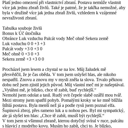
Platí jedno omezení při vlastnictví zbraní. Postava nemůže vlastnit
více jak jednu zbraň živlů. Také je patrné, že je takřka nemožné, aby
byla v družině více jak jedna zbraň živlů, vzhledem k vzájemné
nevraživosti zbraní.
Tabulka souboje živlů
Bonus k Úč útočníka
Obránce Luk vzduchu Palcát vody Meč ohně Sekera země
Luk vzduchu 0 0 +3 +3
Palcát vody +3 0 +3 0
Meč ohně 0 +3 0 +3
Sekera země +3 +3 0 0
Procházel jsem lesem a chystal se na lov. Můj žaludek mě
přesvědčil, že je čas oběda. V tom jsem uslyšel hlas, ale nikoho
nespatřil. Znovu a znovu my v mysli zněla ta slova. Trvalo pěknou
dobu než jsem zjistil jejich původ. Můj vlastní meč mi je našeptával.
„Vytáhni mě, je blízko, chce tě zabít, buď rychlejší.“
Nemohl jsem odolat a tasil. Rudý svit čepele slabě ozářil mou tvář.
Mezi stromy jsem spatřil pohyb. Pomalými kroky se ke mně blížila
štíhlá postava. Byla menší než já a podle rysů jsem poznal elfa.
Šupinová zbroj, přes rameno luk a u nohou pes. Byl mi sympatický,
ale já slyšel ten hlas: „Chce tě zabít, musíš být rychlejší.“
V tom jsem si všimnul zbraně, kterou dotyčný svíral v ruce, palcátu
s hlavicí z modrého kovu. Musím ho zabít, chci to. Je blízko,