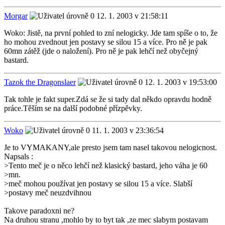
Morgar
12. 1. 2003 v 21:58:11
Woko: Jistě, na první pohled to zní nelogicky. Jde tam spíše o to, že
ho mohou zvednout jen postavy se silou 15 a více. Pro ně je pak
60mn zátěž (jde o naložení). Pro ně je pak lehčí než obyčejný
bastard.
Tazok the Dragonslaer
12. 1. 2003 v 19:53:00
Tak tohle je fakt super.Zdá se že si tady dal někdo opravdu hodně
práce.Těším se na další podobné přízpěvky.
Woko
11. 1. 2003 v 23:36:54
Je to VYMAKANY,ale presto jsem tam nasel takovou nelogicnost.
Napsals :
>Tento meč je o něco lehčí než klasický bastard, jeho váha je 60
>mn.
>meč mohou používat jen postavy se silou 15 a více. Slabší
>postavy meč neuzdvihnou
Takove paradoxni ne?
Na druhou stranu ,mohlo by to byt tak ,ze mec slabym postavam