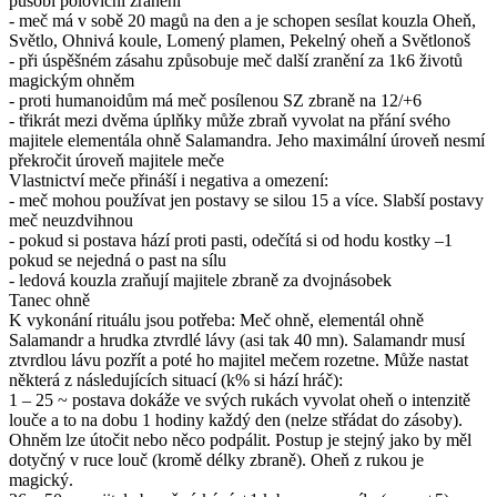
působí poloviční zranění
- meč má v sobě 20 magů na den a je schopen sesílat kouzla Oheň,
Světlo, Ohnivá koule, Lomený plamen, Pekelný oheň a Světlonoš
- při úspěšném zásahu způsobuje meč další zranění za 1k6 životů
magickým ohněm
- proti humanoidům má meč posílenou SZ zbraně na 12/+6
- třikrát mezi dvěma úplňky může zbraň vyvolat na přání svého
majitele elementála ohně Salamandra. Jeho maximální úroveň nesmí
překročit úroveň majitele meče
Vlastnictví meče přináší i negativa a omezení:
- meč mohou používat jen postavy se silou 15 a více. Slabší postavy
meč neuzdvihnou
- pokud si postava hází proti pasti, odečítá si od hodu kostky –1
pokud se nejedná o past na sílu
- ledová kouzla zraňují majitele zbraně za dvojnásobek
Tanec ohně
K vykonání rituálu jsou potřeba: Meč ohně, elementál ohně
Salamandr a hrudka ztvrdlé lávy (asi tak 40 mn). Salamandr musí
ztvrdlou lávu pozřít a poté ho majitel mečem rozetne. Může nastat
některá z následujících situací (k% si hází hráč):
1 – 25 ~ postava dokáže ve svých rukách vyvolat oheň o intenzitě
louče a to na dobu 1 hodiny každý den (nelze střádat do zásoby).
Ohněm lze útočit nebo něco podpálit. Postup je stejný jako by měl
dotyčný v ruce louč (kromě délky zbraně). Oheň z rukou je
magický.