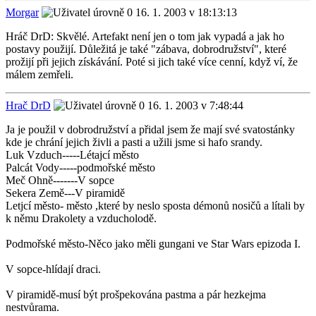
Morgar
16. 1. 2003 v 18:13:13
Hráč DrD: Skvělé. Artefakt není jen o tom jak vypadá a jak ho
postavy použijí. Důležitá je také "zábava, dobrodružství", které
prožijí při jejich získávání. Poté si jich také více cenní, když ví, že
málem zemřeli.
Hrač DrD
16. 1. 2003 v 7:48:44
Ja je použil v dobrodružství a přidal jsem že mají své svatostánky
kde je chrání jejich živli a pasti a užili jsme si hafo srandy.
Luk Vzduch-----Létajcí město
Palcát Vody-----podmořské město
Meč Ohně-------V sopce
Sekera Země---V piramidě
Letjcí město- město ,které by neslo sposta démonů nosičů a lítali by
k němu Drakolety a vzducholodě.
Podmořské město-Něco jako měli gungani ve Star Wars epizoda I.
V sopce-hlídají draci.
V piramidě-musí být prošpekována pastma a pár hezkejma
nestvůrama.