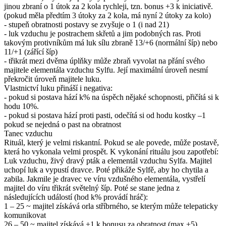
jinou zbraní o 1 útok za 2 kola rychleji, tzn. bonus +3 k iniciativě.
(pokud měla předtím 3 útoky za 2 kola, má nyní 2 útoky za kolo)
- stupeň obratnosti postavy se zvyšuje o 1 (i nad 21)
- luk vzduchu je postrachem skřetů a jim podobných ras. Proti
takovým protivníkům má luk sílu zbraně 13/+6 (normální šíp) nebo
11/+1 (zářící šíp)
- třikrát mezi dvěma úplňky může zbraň vyvolat na přání svého
majitele elementála vzduchu Sylfu. Její maximální úroveň nesmí
překročit úroveň majitele luku.
Vlastnictví luku přináší i negativa:
- pokud si postava hází k% na úspěch nějaké schopnosti, přičítá si k
hodu 10%.
- pokud si postava hází proti pasti, odečítá si od hodu kostky –1
pokud se nejedná o past na obratnost
Tanec vzduchu
Rituál, který je velmi riskantní. Pokud se ale povede, může postavě,
která ho vykonala velmi prospět. K vykonání rituálu jsou zapotřebí:
Luk vzduchu, živý dravý pták a elementál vzduchu Sylfa. Majitel
uchopí luk a vypustí dravce. Poté přikáže Sylfě, aby ho chytila a
zabila. Jakmile je dravec ve víru vzdušného elementála, vystřelí
majitel do víru třikrát světelný šíp. Poté se stane jedna z
následujících událostí (hod k% provádí hráč):
1 – 25 ~ majitel získává orla stříbrného, se kterým může telepaticky
komunikovat
26 – 50 ~ majitel získává +1 k bonusu za obratnost (max.+5)