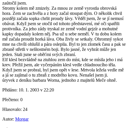
zaútočil jsem.
Stromy kolem mě zmizely. Za mnou ze země vyrostla obrovská
hora. Zem se zachvěla a z hory začal stoupat dým. O několik chvil
později začala sopka chrlit proudy lávy. Věděl jsem, že se jí nemusí
obávat. Když jsem se otočil od tohoto představení, mé oči spatřili
protivníka. Za jeho zády tryskal ze země vodní gejzír a mohutné
kapky dopadaly kolem něj. Psa už u sebe neměl. V tu dobu kolem
mě začala proudit horká láva. Oba živly se setkaly. Ohromný sykot
mne na chvíli ohlušil a pára oslepila. Byl to jen zlomek času a pak se
zbraně střetli v nelítostném boji. Bylo jasné, že vyhrát může jen
jeden. Stali jsme se oběťmi svých zbraní.
Elf klesl bezvládně na ztuhlou zem do míst, kde se mísila jeho i má
krev. Přežil jsem, ale vyčerpáním klesl vedle chladnoucího těla.
Když jsem se probral, byl jsem opět v lese. Mrtvola ležela vedle mě
a já se zajímal o tu zbraň z modrého kovu. Nenašel jsem ji.
úryvek z deníku barbara Worna, jednoho z majitelů Meče ohně.
Přidáno:
10. 1. 2003 v 22:20
Přečteno:
0
Hlasovalo:
24
Autor:
Morgar