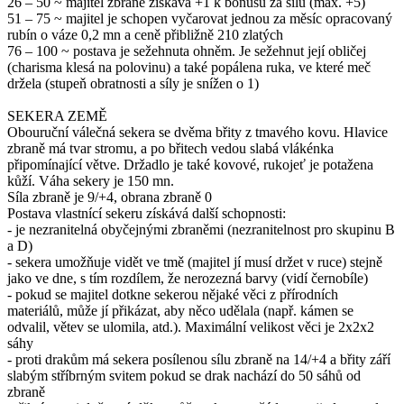
26 – 50 ~ majitel zbraně získává +1 k bonusu za sílu (max. +5)
51 – 75 ~ majitel je schopen vyčarovat jednou za měsíc opracovaný
rubín o váze 0,2 mn a ceně přibližně 210 zlatých
76 – 100 ~ postava je sežehnuta ohněm. Je sežehnut její obličej
(charisma klesá na polovinu) a také popálena ruka, ve které meč
držela (stupeň obratnosti a síly je snížen o 1)
SEKERA ZEMĚ
Obouruční válečná sekera se dvěma břity z tmavého kovu. Hlavice
zbraně má tvar stromu, a po břitech vedou slabá vlákénka
připomínající větve. Držadlo je také kovové, rukojeť je potažena
kůží. Váha sekery je 150 mn.
Síla zbraně je 9/+4, obrana zbraně 0
Postava vlastnící sekeru získává další schopnosti:
- je nezranitelná obyčejnými zbraněmi (nezranitelnost pro skupinu B
a D)
- sekera umožňuje vidět ve tmě (majitel jí musí držet v ruce) stejně
jako ve dne, s tím rozdílem, že nerozezná barvy (vidí černobíle)
- pokud se majitel dotkne sekerou nějaké věci z přírodních
materiálů, může jí přikázat, aby něco udělala (např. kámen se
odvalil, větev se ulomila, atd.). Maximální velikost věci je 2x2x2
sáhy
- proti drakům má sekera posílenou sílu zbraně na 14/+4 a břity září
slabým stříbrným svitem pokud se drak nachází do 50 sáhů od
zbraně