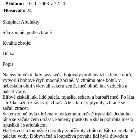
Přidáno:
10. 1. 2003 v 22:20
Hlasovalo:
24
Skupina:
Artefakty
Síla zbraně:
podle zbraně
Kvalita zbroje:
Délka:
Popis:
Na úsvitu věků, kdy rasy světa bojovaly proti invazi skřetů a obrů,
vytvořili bohové čtyři mocné zbraně. V chrámu otce bohů, v
nebeském ohni vykovali sekeru země, meč ohně, luk vzduchu a
palcát vody.
Elfové získali luk, lidé palcát, trpaslíci sekeru a barbaři meč. Po léta
střežila každá z ras svoji zbraň. Ale jak roky plynuly, zbraně se
začali ztrácet.
Sekera země byla uložena v podzemním městě trpaslíků. Jednoho
rána se začala zem otřásat, kameny praskaly a skála pohřbila město
trpaslíků i s artefaktem.
Hašteřivost a loupežné choutky zapříčinily ztrátu dalšího z artefaktů,
palcátu vody. Dobyvačná a loupeživá povaha lidí byla důvodem