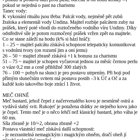
pokud se nejedná o past na charismu
Tanec vody:
K vykonání rituálu jsou třeba: Palcát vody, nejméně pět zubů
žraloka a elementál vody Undina. Majitel rozbije palcátem zuby na
prášek, který poté vhodí do roztočeného vodního víru Undiny. Díky
odstředivé síle je potom rozmočený prášek vržen zpět na majitele.
Co se stane záleží na hodu (k% si hází hráč):
1 – 25 ~ majitel palcátu získává schopnost telepaticky komunikovat
s vodními tvory (on rozumí jim a oni jemu)
26 – 50 ~ majitel zbraně získává +1 k bonusu za charismu
51 – 75 ~ majitel je schopen vyčarovat jednou za měsíc černou perlu
o váze 0,2 mn a ceně přibližně 300 zlatých
76 – 100 ~ pohyb na slunci je pro postavu utrpením. Při boji pod
přímým slunečním svitem má postava postih –3 k Úč a Oč a za
každé kolo takového boje ztrácí 1 život.
MEČ OHNĚ
Meč bastard, jehož čepel z načervenalého kovu je nesmírně ostrá a
vydává slabý svit. Rukojeť je potažena drátky ze stejného kovu jako
je čepel. Tento meč je o něco lehčí než klasický bastard, jeho váha je
60 mn.
Síla zbraně je 10/+2, obrana zbraně +2
Postava vlastnící meč získává další schopnosti:
- je nezranitelná nemagickým i magickým ohněm, dračí oheň jí