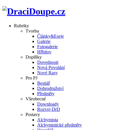
Rubriky
Tvorba
Články&Eseje
Galerie
Fotogalerie
Hřbitov
Doplňky
Dovednosti
Nová Povolání
Nové Rasy
Pro PJ
Bestiář
Dobrodružství
Předměty
Všeobecné
Downloady
Rozvoj DrD
Postavy
Alchymista
Alchymistické předměty