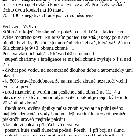
51 – 75 ~ majitel ovládá kouzlo levitace a leť. Pro účely sesílání
těchto dvou kouzel má 10 magů
76 – 100 ~ negativa zbraně jsou zdvojnásobena
PALCÁT VODY
Stříbrná rukojeť této zbraně je potažena hadí kůží. Hlavice je ze
světle modrého kovu. Při bližším pohledu se zdá, jakoby po hlavici
přebíhaly vlnky. Palcát je jednoruční lehká zbraň, která váží 25 mn.
Síla zbraně je 9/+3, obrana zbraně +1
Postava vlastnící palcát získává další schopnosti:
- stupeň charismy a inteligence se majiteli zbraně zvyšuje o 1 (i nad
21)
- dýchat pod vodou na neomezeně dlouhou dobu a automaticky umí
plavat
- je 50% pravděpodobnost, že na majitele zbraně nezaútočí vodní
tvor jako první
- proti magickým tvorům má posílenou sílu zbraně na 11/+4 a
hlavice září slabým namodralým svitem pokud je magický tvor do
20 sáhů od zbraně
- třikrát mezi dvěma úplňky může zbraň vyvolat na přání svého
majitele elementála vody Undinu. Její maximální úroveň nemůže
překročit úroveň majitele palcátu
Vlastnictví palcátu přináší i svá negativa:
- postava hůře snáší slunečné počasí. Postih –1 při boji na slunci
- pokud si postava hází proti pasti, odečítá si od hodu kostky –1