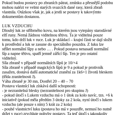
Pokud budou postavy po zbraních pátrat, zmínku a přesnější podobu
mohou nalézt ve velmi starých svazcích dané rasy, která zbraň
vlastnila. Otázkou však je, jak a jestli se postavy k takovýmto
dokumentům dostanou.
LUK VZDUCHU
Dlouhý luk ze stříbrného kovu, na kterém jsou vytepány starodávné
elfí runy. Nemá žádnou viditelnou tětivu. Ta je viditelná pouze
tomu, kdo drží luk v ruce. Luk je skládací – krajní části se dají složit
k prostřední a luk se zasune do speciálního pouzdra. Z luku lze
střílet normální šípy a nebo … . Pokud postava nenasadí normální
šíp a napne tětivu, spatří jemně zářící šíp. Ten je pro ostatní
viditelný.
Síla zbraně v případě normálních šípů je 10/+4
Síla zbraně v případě magických šípů je 9 a pokud je protivník
zasažen, dostává další automatické zranění za 1k6+1 životů bleskem
(třída zranitelnosti J).
Váha zbraně je 30 mn, Dostřel 20 – 40 – 70
Postava vlastnící luk získává další schopnosti:
- je nezranitelná blesky (nezranitelnost pro skupinu J)
- pokud útočí s Lukem vzduchu má o 1 útok za kolo navíc, tzn. +6 k
iniciativě (pokud měla předtím 3 útoky za 2 kola, nyní útočí s lukem
vzduchu (ale pouze s ním) 5 krát za 2 kola)
- pouhé vlastnictví luku (postava ho má v pouzdře, nemusí ho nutně
držet v ruce) zrychluje pohyby postavy. Ta teď útočí s jakoukoliv