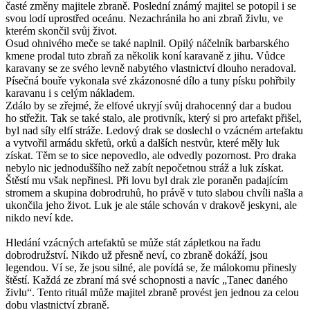
časté změny majitele zbraně. Poslední známý majitel se potopil i se
svou lodí uprostřed oceánu. Nezachránila ho ani zbraň živlu, ve
kterém skončil svůj život.
Osud ohnivého meče se také naplnil. Opilý náčelník barbarského
kmene prodal tuto zbraň za několik koní karavaně z jihu. Vůdce
karavany se ze svého levně nabytého vlastnictví dlouho neradoval.
Písečná bouře vykonala své zkázonosné dílo a tuny písku pohřbily
karavanu i s celým nákladem.
Zdálo by se zřejmé, že elfové ukryjí svůj drahocenný dar a budou
ho střežit. Tak se také stalo, ale protivník, který si pro artefakt přišel,
byl nad síly elfí stráže. Ledový drak se doslechl o vzácném artefaktu
a vytvořil armádu skřetů, orků a dalších nestvůr, které měly luk
získat. Těm se to sice nepovedlo, ale odvedly pozornost. Pro draka
nebylo nic jednoduššího než zabít nepočetnou stráž a luk získat.
Štěstí mu však nepřinesl. Při lovu byl drak zle poraněn padajícím
stromem a skupina dobrodruhů, ho právě v tuto slabou chvíli našla a
ukončila jeho život. Luk je ale stále schován v drakově jeskyni, ale
nikdo neví kde.
Hledání vzácných artefaktů se může stát zápletkou na řadu
dobrodružství. Nikdo už přesně neví, co zbraně dokáží, jsou
legendou. Ví se, že jsou silné, ale povídá se, že málokomu přinesly
štěstí. Každá ze zbraní má své schopnosti a navíc „Tanec daného
živlu“. Tento rituál může majitel zbraně provést jen jednou za celou
dobu vlastnictví zbraně.