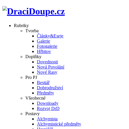
Rubriky
Tvorba
Články&Eseje
Galerie
Fotogalerie
Hřbitov
Doplňky
Dovednosti
Nová Povolání
Nové Rasy
Pro PJ
Bestiář
Dobrodružství
Předměty
Všeobecné
Downloady
Rozvoj DrD
Postavy
Alchymista
Alchymistické předměty