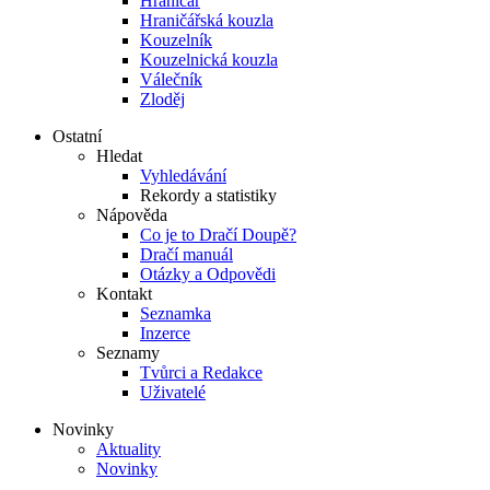
Hraničář
Hraničářská kouzla
Kouzelník
Kouzelnická kouzla
Válečník
Zloděj
Ostatní
Hledat
Vyhledávání
Rekordy a statistiky
Nápověda
Co je to Dračí Doupě?
Dračí manuál
Otázky a Odpovědi
Kontakt
Seznamka
Inzerce
Seznamy
Tvůrci a Redakce
Uživatelé
Novinky
Aktuality
Novinky