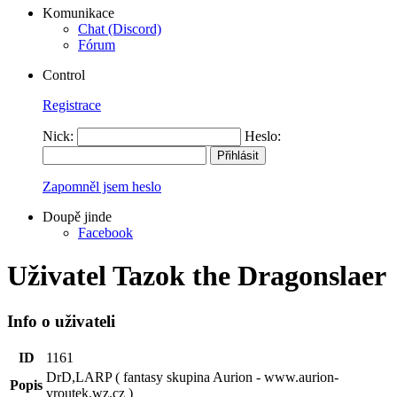
Komunikace
Chat (Discord)
Fórum
Control
Registrace
Nick:
Heslo:
Zapomněl jsem heslo
Doupě jinde
Facebook
Uživatel Tazok the Dragonslaer
Info o uživateli
ID
1161
DrD,LARP ( fantasy skupina Aurion - www.aurion-
Popis
vroutek.wz.cz )