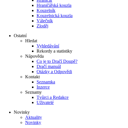
Hraničář
Hraničářská kouzla
Kouzelník
Kouzelnická kouzla
Válečník
Zloděj
Ostatní
Hledat
Vyhledávání
Rekordy a statistiky
Nápověda
Co je to Dračí Doupě?
Dračí manuál
Otázky a Odpovědi
Kontakt
Seznamka
Inzerce
Seznamy
Tvůrci a Redakce
Uživatelé
Novinky
Aktuality
Novinky