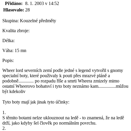
Přidáno:
8. 1. 2003 v 14:52
Hlasovalo:
28
Skupina:
Kouzelné předměty
Kvalita zbroje:
Délka:
Váha:
15 mn
Popis:
Wheer lord severních zemí podle jedné s legend vytvořil s gnomy
specialní boty, které použivaly k pouti přes mrazvé pláně a
podobně............. po rozpadu říše a smrti Wheera zmizely mimo
ostatní Wheerovo bohatsví i tyto boty neznámo kam...............můžou
být kdekoliv
Tyto boty mají jak jinak tyto účinky:
1.
S těmito botami nelze uklouznout na ledě - to znamená, že na ledě
drží, jako kdyby šel člověk po normálním povrchu.
2.