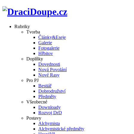
Rubriky
Tvorba
Články&Eseje
Galerie
Fotogalerie
Hřbitov
Doplňky
Dovednosti
Nová Povolání
Nové Rasy
Pro PJ
Bestiář
Dobrodružství
Předměty
Všeobecné
Downloady
Rozvoj DrD
Postavy
Alchymista
Alchymistické předměty