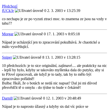
Předchozí
fUCk3r
2. 3. 2003 v 13:25:39
co nechapu je ze po vyzuti ztraci moc. to znamena ze jsou na vzdy v
tahu??
Morgar
17. 1. 2003 v 8:05:18
Nápad je ucházející jen to zpracování pokulhává. Je chaotické a
málo vysvětlující.
Sniper
13. 1. 2003 v 13:28:15
10 předchozích: je to sice originální, zajímavé.... ale prakticky na nic
- lepší by bylo, kdyby se takováto myšlenka dala do putyky, aby si
to PJové zpracovali, ale když je to tady, tak by to mělo být
zpracováno pořádně!
Bulba: říkáš, že o botách se nedá nic napsat? Dal jsi mi důvod
přesvědčit tě o omylu - do týdne to bude v čekárně!
Darnill
12. 1. 2003 v 20:48:49
Nápad je to naprosto úžasný a kdyby sis dal víc práce se