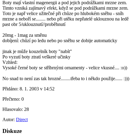
Boty mají vlastní magenergii a pod jejich podrážkami mrzne zem.
Timto vzniká zajímavý efekt, když se pod podrážkami mrzne zem.
Toto je např velice užitečné při chůze po hlubokém sněhu - sníh
mrzne a neboří se........ nebo při utěku nepřatelé uklouznou na ledě
past obr 5/uklouznutí//proběhnutí
20mg - 1mag za směnu
dobíjení: chůzí po ledu nebo po sněhu se dobije automaticky
jinak je může kouzelník boty "nabít"
Po vyzutí boty ztratí veškeré učinky
Vzhled:
Vysoké černé boty se stříbrnými ornamenty - velice vkusné.... :o))
No snad to není zas tak hrozné........třeba to i někdo použije...... :)))
Přidáno:
8. 1. 2003 v 14:52
Přečteno:
0
Hlasovalo:
28
Autor:
Direct
Diskuze