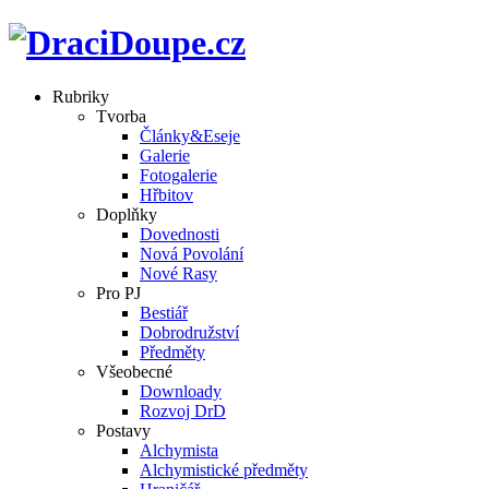
Rubriky
Tvorba
Články&Eseje
Galerie
Fotogalerie
Hřbitov
Doplňky
Dovednosti
Nová Povolání
Nové Rasy
Pro PJ
Bestiář
Dobrodružství
Předměty
Všeobecné
Downloady
Rozvoj DrD
Postavy
Alchymista
Alchymistické předměty