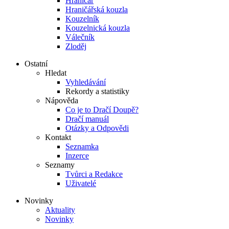
Hraničář
Hraničářská kouzla
Kouzelník
Kouzelnická kouzla
Válečník
Zloděj
Ostatní
Hledat
Vyhledávání
Rekordy a statistiky
Nápověda
Co je to Dračí Doupě?
Dračí manuál
Otázky a Odpovědi
Kontakt
Seznamka
Inzerce
Seznamy
Tvůrci a Redakce
Uživatelé
Novinky
Aktuality
Novinky