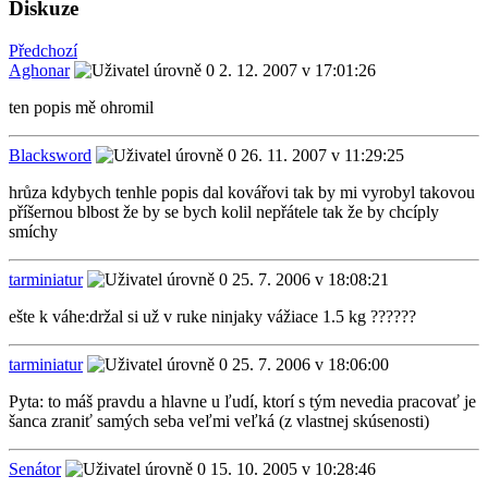
Diskuze
Předchozí
Aghonar
2. 12. 2007 v 17:01:26
ten popis mě ohromil
Blacksword
26. 11. 2007 v 11:29:25
hrůza kdybych tenhle popis dal kovářovi tak by mi vyrobyl takovou
příšernou blbost že by se bych kolil nepřátele tak že by chcíply
smíchy
tarminiatur
25. 7. 2006 v 18:08:21
ešte k váhe:držal si už v ruke ninjaky vážiace 1.5 kg ??????
tarminiatur
25. 7. 2006 v 18:06:00
Pyta: to máš pravdu a hlavne u ľudí, ktorí s tým nevedia pracovať je
šanca zraniť samých seba veľmi veľká (z vlastnej skúsenosti)
Senátor
15. 10. 2005 v 10:28:46