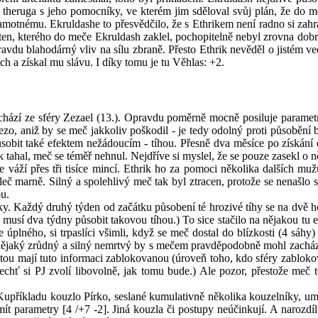
or theruga s jeho pomocníky, ve kterém jim sděloval svůj plán, že do 
samotnému. Ekruldashe to přesvědčilo, že s Ethrikem není radno si zah
en, kterého do meče Ekruldash zaklel, pochopitelně nebyl zrovna dobrá
ravdu blahodárný vliv na sílu zbraně. Přesto Ethrik nevěděl o jistém 
ch a získal mu slávu. I díky tomu je tu Věhlas: +2.
hází ze sféry Zezael (13.). Opravdu poměrně mocně posiluje paramet
elezo, aniž by se meč jakkoliv poškodil - je tedy odolný proti působěn
obit také efektem nežádoucím - tíhou. Přesně dva měsíce po získání 
k tahal, meč se téměř nehnul. Nejdříve si myslel, že se pouze zasekl o ně
 váží přes tři tisíce mincí. Ethrik ho za pomoci několika dalších mu
leč marně. Silný a spolehlivý meč tak byl ztracen, protože se nenašlo 
ou.
ky. Každý druhý týden od začátku působení té hrozivé tíhy se na dvě hod
ž musí dva týdny působit takovou tíhou.) To sice stačilo na nějakou tu e
plného, si trpaslíci všimli, když se meč dostal do blízkosti (4 sáhy)
ale nějaký zrůdný a silný nemrtvý by s mečem pravděpodobně mohl zacház
 pátou mají tuto informaci zablokovanou (úroveň toho, kdo sféry zablok
chť si PJ zvolí libovolně, jak tomu bude.) Ale pozor, přestože meč t
Kupříkladu kouzlo Pírko, seslané kumulativně několika kouzelníky, umo
ít parametry [4 /+7 -2]. Jiná kouzla či postupy neúčinkují. A narozdí