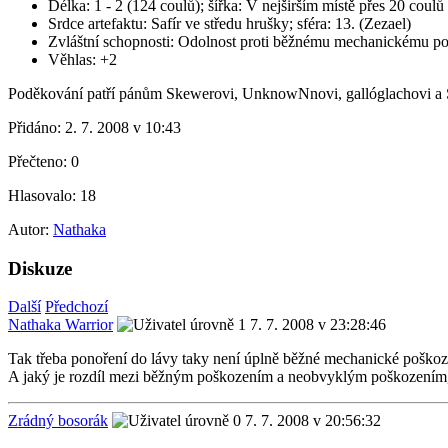
Délka: 1 - 2 (124 coulů); šířka: V nejširším místě přes 20 coulů
Srdce artefaktu: Safír ve středu hrušky; sféra: 13. (Zezael)
Zvláštní schopnosti: Odolnost proti běžnému mechanickému po
Věhlas: +2
Poděkování patří pánům Skewerovi, UnknowNnovi, gallóglachovi a S
Přidáno:
2. 7. 2008 v 10:43
Přečteno:
0
Hlasovalo:
18
Autor:
Nathaka
Diskuze
Další
Předchozí
Nathaka Warrior
7. 7. 2008 v 23:28:46
Tak třeba ponoření do lávy taky není úplně běžné mechanické poškoz
A jaký je rozdíl mezi běžným poškozením a neobvyklým poškozením,
Zrádný bosorák
7. 7. 2008 v 20:56:32