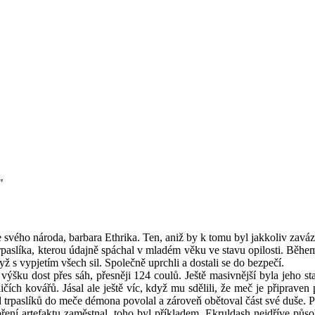
"
le svého národa, barbara Ethrika. Ten, aniž by k tomu byl jakkoliv zavá
trpaslíka, kterou údajně spáchal v mladém věku ve stavu opilosti. Běhe
yž s vypjetím všech sil. Společně uprchli a dostali se do bezpečí.
ku dost přes sáh, přesněji 124 coulů. Ještě masivnější byla jeho sta
sličích kovářů. Jásal ale ještě víc, když mu sdělili, že meč je připra
od trpaslíků do meče démona povolal a zároveň obětoval část své duše. 
tvoření artefaktu zaměstnal, toho byl příkladem. Ekruldash nejdříve pů