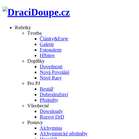
Rubriky
Tvorba
Články&Eseje
Galerie
Fotogalerie
Hřbitov
Doplňky
Dovednosti
Nová Povolání
Nové Rasy
Pro PJ
Bestiář
Dobrodružství
Předměty
Všeobecné
Downloady
Rozvoj DrD
Postavy
Alchymista
Alchymistické předměty