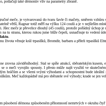
, potlačují také démonův vliv na parametry zbraně.
ojručné meče, je vytvarovaná do tvaru šavle či mačety, směrem vzhůru 
natelně větší, Ragnar totiž měří na výšku 124 coulů a je v nejširším mí
i. Jílec meče je převelice dlouhý (45 coulů), protože pořádný úchop je n
n na tu stranu, kterou rukou jsme blíže čepeli, usnaďnuje to vedení úd
efaktu
.
 života věnuje král trpaslíků, Bromdir, barbaru a příteli trpaslíků Eht
 ne zrovna záviděníhodný. Stal se spíše atrakcí, sběratelským kusem, 
h se o meči vyrojilo spousty. I přesto může najít využití ve skutečné
ročilým hráčům a se všemi svými výhodami a schopnostmi bude ideální
paslíkům. Meč každopádně má pro sběratele své výhody; krade se jen ve
ém působení démona způsobeném přítomností nemrtvých v okruhu čtyř 