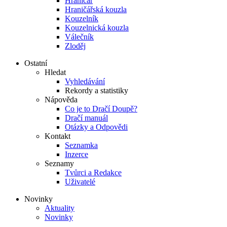
Hraničář
Hraničářská kouzla
Kouzelník
Kouzelnická kouzla
Válečník
Zloděj
Ostatní
Hledat
Vyhledávání
Rekordy a statistiky
Nápověda
Co je to Dračí Doupě?
Dračí manuál
Otázky a Odpovědi
Kontakt
Seznamka
Inzerce
Seznamy
Tvůrci a Redakce
Uživatelé
Novinky
Aktuality
Novinky