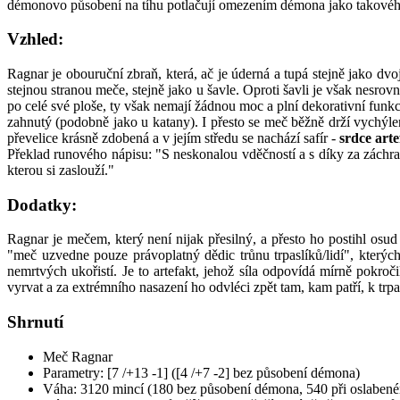
démonovo působení na tíhu potlačují omezením démona jako takového
Vzhled:
Ragnar je obouruční zbraň, která, ač je úderná a tupá stejně jako dv
stejnou stranou meče, stejně jako u šavle. Oproti šavli je však nesrov
po celé své ploše, ty však nemají žádnou moc a plní dekorativní funkc
zahnutý (podobně jako u katany). I přesto se meč běžně drží vychýle
převelice krásně zdobená a v jejím středu se nachází safír -
srdce art
Překlad runového nápisu: "S neskonalou vděčností a s díky za záchranu
kterou si zaslouží."
Dodatky:
Ragnar je mečem, který není nijak přesilný, a přesto ho postihl osud
"meč uzvedne pouze právoplatný dědic trůnu trpaslíků/lidí", kterýc
nemrtvých ukořistí. Je to artefakt, jehož síla odpovídá mírně pok
vyrvat a za extrémního nasazení ho odvléci zpět tam, kam patří, k tr
Shrnutí
Meč Ragnar
Parametry: [7 /+13 -1] ([4 /+7 -2] bez působení démona)
Váha: 3120 mincí (180 bez působení démona, 540 při oslaben