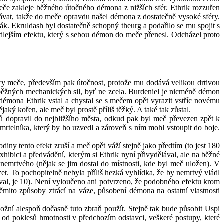
meče zakleje běžného útočného démona z nižších sfér. Ethrik rozzuřen
rávat, takže do meče opravdu našel démona z dostatečně vysoké sféry.
k. Ekruldash byl dostatečně schopný theurg a podařilo se mu spojit s
vedlejším efektu, který s sebou démon do meče přenesl. Odcházel proto
ry meče, především pak útočnost, protože mu dodává velikou drtivou
í běžných mechanických sil, byť ne zcela. Burdeniel je nicméně démon
démona Ethrik vstal a chystal se s mečem opět vyrazit vstříc novému
jaký kořen, ale meč byl prostě příliš těžký. A také tak zůstal.
žů dopravil do nejbližšího města, odkud pak byl meč převezen zpět k
smrtelníka, který by ho uzvedl a zároveň s ním mohl vstoupit do boje.
iny tento efekt zruší a meč opět váží stejně jako předtím (to jest 180
xhibici a předvádění, kterým si Ethrik nyní přivydělával, ale na běžné
 nemrtvého (nějak se jim dostal do místnosti, kde byl meč uložen). V
et. To pochopitelně nebyla příliš hezká vyhlídka, že by nemrtvý vládl
oval, je 10). Není vyloučeno ani potvrzeno, že podobného efektu krom
ěmito způsoby ztrácí na váze, působení démona na ostatní vlastnosti
žní alespoň dočasně tuto zbraň použít. Stejně tak bude působit Uspi
l od poklesů hmotnosti v předchozím odstavci, veškeré postupy, které