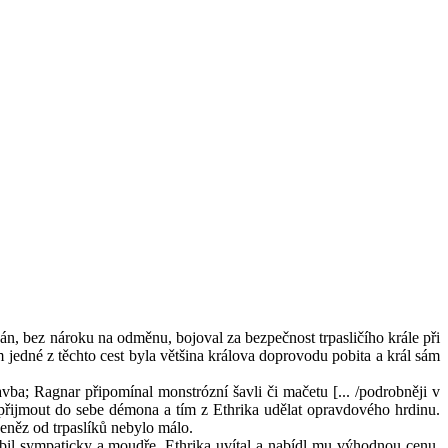
zán, bez nároku na odměnu, bojoval za bezpečnost trpasličího krále při
m jedné z těchto cest byla většina králova doprovodu pobita a král sám
vba; Ragnar připomínal monstrózní šavli či mačetu [... /podrobněji v
ven přijmout do sebe démona a tím z Ethrika udělat opravdového hrdinu.
Peněz od trpaslíků nebylo málo.
sobil sympaticky a moudře, Ethrika uvítal a nabídl mu výhodnou cenu.