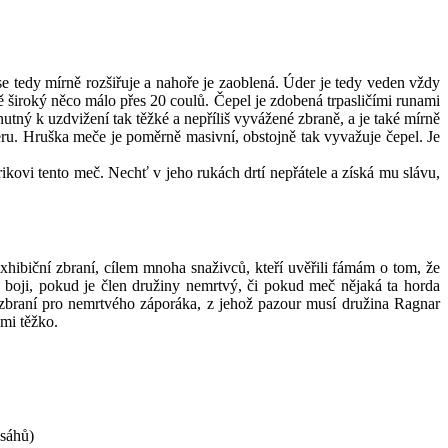
se tedy mírně rozšiřuje a nahoře je zaoblená. Úder je tedy veden vždy
stě široký něco málo přes 20 coulů. Čepel je zdobená trpasličími runami
utný k uzdvižení tak těžké a nepříliš vyvážené zbraně, a je také mírně
eru. Hruška meče je poměrně masivní, obstojně tak vyvažuje čepel. Je
rikovi tento meč. Nechť v jeho rukách drtí nepřátele a získá mu slávu,
exhibiční zbraní, cílem mnoha snaživců, kteří uvěřili fámám o tom, že
m boji, pokud je člen družiny nemrtvý, či pokud meč nějaká ta horda
 zbraní pro nemrtvého záporáka, z jehož pazour musí družina Ragnar
lmi těžko.
sáhů)