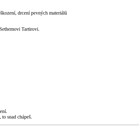
škození, drcení pevných materiálů
ethemovi Tartirovi.
ení.
 to snad chápeš.