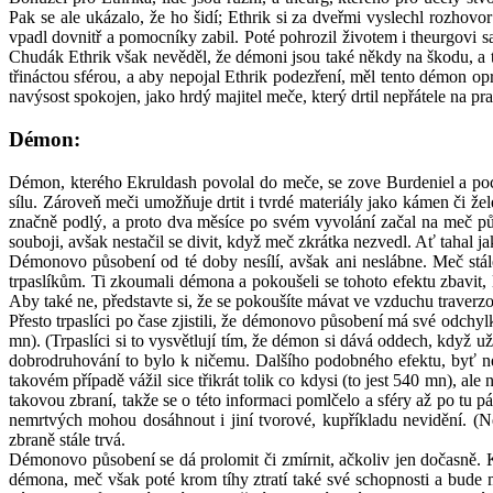
Pak se ale ukázalo, že ho šidí; Ethrik si za dveřmi vyslechl rozhov
vpadl dovnitř a pomocníky zabil. Poté pohrozil životem i theurgovi 
Chudák Ethrik však nevěděl, že démoni jsou také někdy na škodu, a t
třináctou sférou, a aby nepojal Ethrik podezření, měl tento démon op
navýsost spokojen, jako hrdý majitel meče, který drtil nepřátele na pra
Démon:
Démon, kterého Ekruldash povolal do meče, se zove Burdeniel a poc
sílu. Zároveň meči umožňuje drtit i tvrdé materiály jako kámen či ž
značně podlý, a proto dva měsíce po svém vyvolání začal na meč půs
souboji, avšak nestačil se divit, když meč zkrátka nezvedl. Ať tahal ja
Démonovo působení od té doby nesílí, avšak ani neslábne. Meč stále
trpaslíkům. Ti zkoumali démona a pokoušeli se tohoto efektu zbavit, 
Aby také ne, představte si, že se pokoušíte mávat ve vzduchu traverz
Přesto trpaslíci po čase zjistili, že démonovo působení má své odchyl
mn). (Trpaslíci si to vysvětlují tím, že démon si dává oddech, když u
dobrodruhování to bylo k ničemu. Dalšího podobného efektu, byť ne ú
takovém případě vážil sice třikrát tolik co kdysi (to jest 540 mn), 
takovou zbraní, takže se o této informaci pomlčelo a sféry až po tu
nemrtvých mohou dosáhnout i jiní tvorové, kupříkladu nevidění. (Ne
zbraně stále trvá.
Démonovo působení se dá prolomit či zmírnit, ačkoliv jen dočasně. 
démona, meč však poté krom tíhy ztratí také své schopnosti a bude m