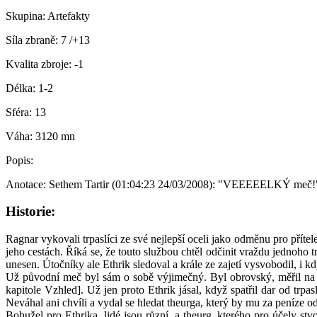
Skupina:
Artefakty
Síla zbraně:
7 /+13
Kvalita zbroje:
-1
Délka:
1-2
Sféra:
13
Váha:
3120 mn
Popis:
Anotace: Sethem Tartir (01:04:23 24/03/2008): "VEEEEELKÝ meč!
Historie:
Ragnar vykovali trpaslíci ze své nejlepší oceli jako odměnu pro příte
jeho cestách. Říká se, že touto službou chtěl odčinit vraždu jednoho 
unesen. Útočníky ale Ethrik sledoval a krále ze zajetí vysvobodil, i kd
Už původní meč byl sám o sobě výjimečný. Byl obrovský, měřil na výš
kapitole Vzhled]. Už jen proto Ethrik jásal, když spatřil dar od trpa
Neváhal ani chvíli a vydal se hledat theurga, který by mu za peníze 
Bohužel pro Ethrika, lidé jsou různí, a theurg, kterého pro účely s