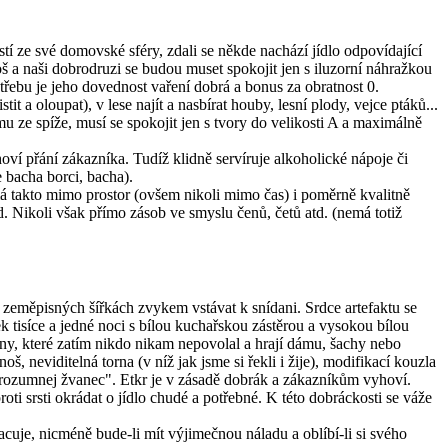
stí ze své domovské sféry, zdali se někde nachází jídlo odpovídající
š a naši dobrodruzi se budou muset spokojit jen s iluzorní náhražkou
třebu je jeho dovednost vaření dobrá a bonus za obratnost 0.
t a oloupat), v lese najít a nasbírat houby, lesní plody, vejce ptáků...
 ze spíže, musí se spokojit jen s tvory do velikosti A a maximálně
ví přání zákazníka. Tudíž klidně servíruje alkoholické nápoje či
e bacha borci, bacha).
má takto mimo prostor (ovšem nikoli mimo čas) i poměrně kvalitně
. Nikoli však přímo zásob ve smyslu čenů, četů atd. (nemá totiž
zeměpisných šířkách zvykem vstávat k snídani. Srdce artefaktu se
tisíce a jedné noci s bílou kuchařskou zástěrou a vysokou bílou
ny, které zatím nikdo nikam nepovolal a hrají dámu, šachy nebo
 neviditelná torna (v níž jak jsme si řekli i žije), modifikací kouzla
í rozumnej žvanec". Etkr je v zásadě dobrák a zákazníkům vyhoví.
oti srsti okrádat o jídlo chudé a potřebné. K této dobráckosti se váže
uje, nicméně bude-li mít výjimečnou náladu a oblíbí-li si svého