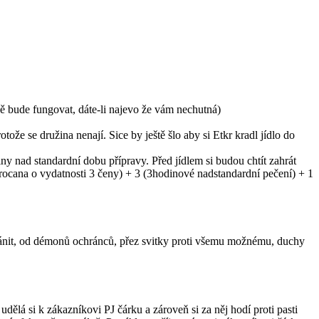
ně bude fungovat, dáte-li najevo že vám nechutná)
ože se družina nenají. Sice by ještě šlo aby si Etkr kradl jídlo do
iny nad standardní dobu přípravy. Před jídlem si budou chtít zahrát
krocana o vydatnosti 3 čeny) + 3 (3hodinové nadstandardní pečení) + 1
ránit, od démonů ochránců, přez svitky proti všemu možnému, duchy
ělá si k zákazníkovi PJ čárku a zároveň si za něj hodí proti pasti