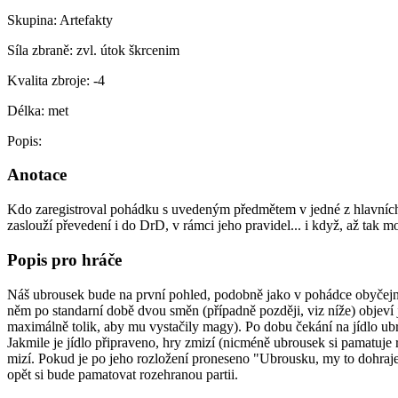
Skupina:
Artefakty
Síla zbraně:
zvl. útok škrcenim
Kvalita zbroje:
-4
Délka:
met
Popis:
Anotace
Kdo zaregistroval pohádku s uvedeným předmětem v jedné z hlavních r
zaslouží převedení i do DrD, v rámci jeho pravidel... i když, až tak m
Popis pro hráče
Náš ubrousek bude na první pohled, podobně jako v pohádce obyčejný 
něm po standarní době dvou směn (případně později, viz níže) objeví jí
maximálně tolik, aby mu vystačily magy). Po dobu čekání na jídlo ubr
Jakmile je jídlo připraveno, hry zmizí (nicméně ubrousek si pamatuje 
mizí. Pokud je po jeho rozložení proneseno "Ubrousku, my to dohraje
opět si bude pamatovat rozehranou partii.