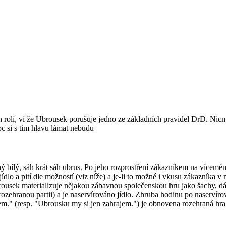
olí, ví že Ubrousek porušuje jedno ze základních pravidel DrD. Nicméně
oc si s tim hlavu lámat nebudu
bílý, sáh krát sáh ubrus. Po jeho rozprostření zákazníkem na víceméně
dlo a pití dle možností (viz níže) a je-li to možné i vkusu zákazníka v
ousek materializuje nějakou zábavnou společenskou hru jako šachy, dáma
rozehranou partii) a je naservírováno jídlo. Zhruba hodinu po naservíro
m." (resp. "Ubrousku my si jen zahrajem.") je obnovena rozehraná hra,