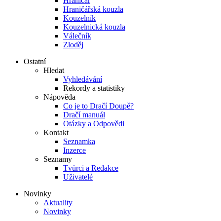
Hraničář
Hraničářská kouzla
Kouzelník
Kouzelnická kouzla
Válečník
Zloděj
Ostatní
Hledat
Vyhledávání
Rekordy a statistiky
Nápověda
Co je to Dračí Doupě?
Dračí manuál
Otázky a Odpovědi
Kontakt
Seznamka
Inzerce
Seznamy
Tvůrci a Redakce
Uživatelé
Novinky
Aktuality
Novinky