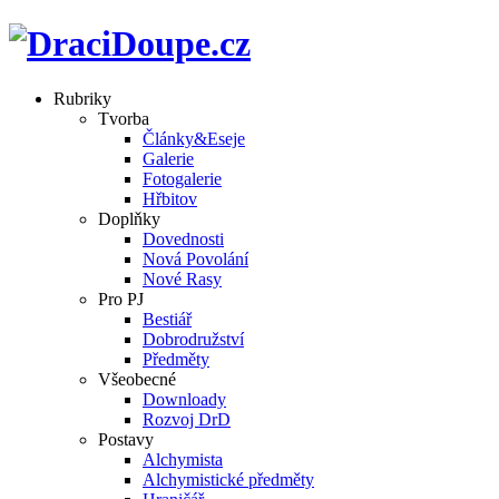
Rubriky
Tvorba
Články&Eseje
Galerie
Fotogalerie
Hřbitov
Doplňky
Dovednosti
Nová Povolání
Nové Rasy
Pro PJ
Bestiář
Dobrodružství
Předměty
Všeobecné
Downloady
Rozvoj DrD
Postavy
Alchymista
Alchymistické předměty