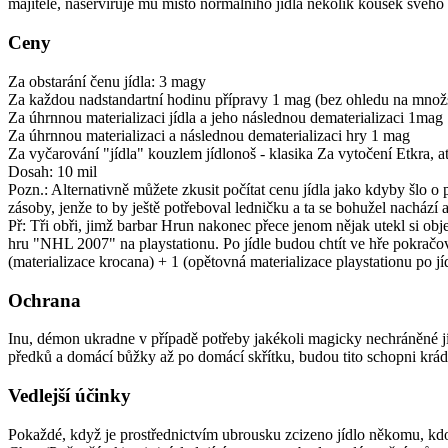
majitele, naservíruje mu místo normálního jídla několik kousek svého
Ceny
Za obstarání čenu jídla: 3 magy
Za každou nadstandartní hodinu přípravy 1 mag (bez ohledu na množs
Za úhrnnou materializaci jídla a jeho následnou dematerializaci 1mag
Za úhrnnou materializaci a následnou dematerializaci hry 1 mag
Za vyčarování "jídla" kouzlem jídlonoš - klasika Za vytočení Etkra, 
Dosah: 10 mil
Pozn.: Alternativně můžete zkusit počítat cenu jídla jako kdyby šlo o 
zásoby, jenže to by ještě potřeboval ledničku a ta se bohužel nachází a
Př: Tři obři, jimž barbar Hrun nakonec přece jenom nějak utekl si obj
hru "NHL 2007" na playstationu. Po jídle budou chtít ve hře pokračov
(materializace krocana) + 1 (opětovná materializace playstationu po j
Ochrana
Inu, démon ukradne v případě potřeby jakékoli magicky nechráněné j
předků a domácí bůžky až po domácí skřítku, budou tito schopni kráde
Vedlejší účinky
Pokaždé, když je prostřednictvím ubrousku zcizeno jídlo někomu, kdo s