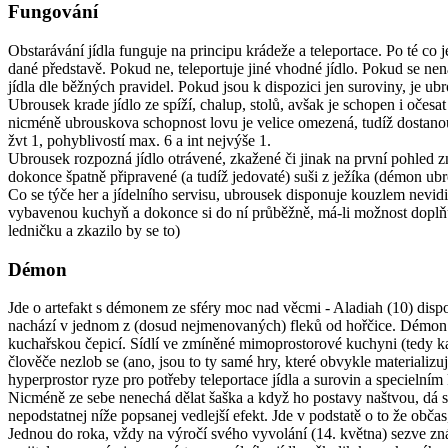
Fungování
Obstarávání jídla funguje na principu krádeže a teleportace. Po té co 
dané představě. Pokud ne, teleportuje jiné vhodné jídlo. Pokud se nen
jídla dle běžných pravidel. Pokud jsou k dispozici jen suroviny, je u
Ubrousek krade jídlo ze spíží, chalup, stolů, avšak je schopen i očesat 
nicméně ubrouskova schopnost lovu je velice omezená, tudíž dostanou
žvt 1, pohyblivostí max. 6 a int nejvýše 1.
Ubrousek rozpozná jídlo otrávené, zkažené či jinak na první pohled z
dokonce špatně připravené (a tudíž jedovaté) suši z ježíka (démon ubr
Co se týče her a jídelního servisu, ubrousek disponuje kouzlem nevid
vybavenou kuchyň a dokonce si do ní průběžně, má-li možnost doplňuj
ledničku a zkazilo by se to)
Démon
Jde o artefakt s démonem ze sféry moc nad věcmi - Aladiah (10) disp
nachází v jednom z (dosud nejmenovaných) fleků od hořčice. Démon se
kuchařskou čepicí. Sídlí ve zmíněné mimoprostorové kuchyni (tedy ka
člověče nezlob se (ano, jsou to ty samé hry, které obvykle materializu
hyperprostor ryze pro potřeby teleportace jídla a surovin a specieln
Nicméně ze sebe nenechá dělat šaška a když ho postavy naštvou, dá si pr
nepodstatnej níže popsanej vedlejší efekt. Jde v podstatě o to že občas
Jednou do roka, vždy na výročí svého vyvolání (14. května) sezve zn