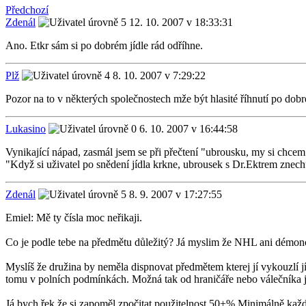
Předchozí
Zdenál
12. 10. 2007 v 18:33:31
Ano. Etkr sám si po dobrém jídle rád odříhne.
Plž
8. 10. 2007 v 7:29:22
Pozor na to v některých společnostech mže být hlasité říhnutí po dobr
Lukasino
6. 10. 2007 v 16:44:58
Vynikající nápad, zasmál jsem se při přečtení "ubrousku, my si chcem j
"Když si uživatel po snědení jídla krkne, ubrousek s Dr.Ektrem znec
Zdenál
8. 9. 2007 v 17:27:55
Emiel: Mě ty čísla moc neřikaji.
Co je podle tebe na předmětu důležitý? Já myslim že NHL ani démon
Myslíš že družina by neměla dispnovat předmětem kterej jí vykouzlí jí
tomu v polních podmínkách. Možná tak od hraničáře nebo válečníka jo.
Já bych řek že si zapoměl zpočitat použitelnost 50+% Minimálně každý