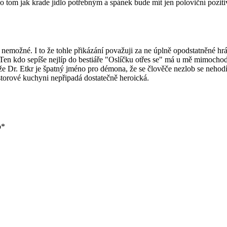
o tom jak krade jídlo potřebným a spánek bude mít jen poloviční poziti
 nemožné. I to že tohle přikázání považuji za ne úplně opodstatněné hrá
 Ten kdo sepíše nejlíp do bestiáře "Oslíčku otřes se" má u mě mimochod
í že Dr. Etkr je špatný jméno pro démona, že se člověče nezlob se nehod
torové kuchyni nepřipadá dostatečně heroická.
b*