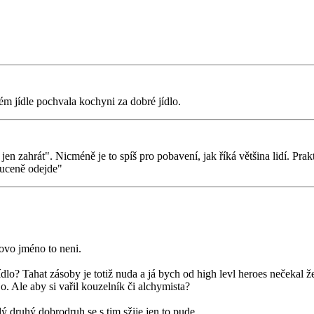
ém jídle pochvala kochyni za dobré jídlo.
en zahrát". Nicméně je to spíš pro pobavení, jak říká většina lidí. Pra
huceně odejde"
ovo jméno to neni.
dlo? Tahat zásoby je totiž nuda a já bych od high levl heroes nečekal ž
 Ale aby si vařil kouzelník či alchymista?
 druhý dobrodruh se s tim sžije jen to pude.