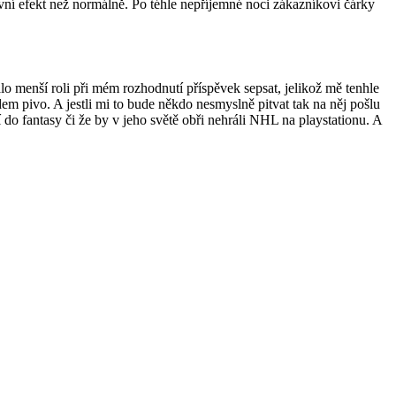
vní efekt než normálně. Po téhle nepříjemné noci zákazníkovi čárky
lo menší roli při mém rozhodnutí příspěvek sepsat, jelikož mě tenhle
em pivo. A jestli mi to bude někdo nesmyslně pitvat tak na něj pošlu
í do fantasy či že by v jeho světě obři nehráli NHL na playstationu. A