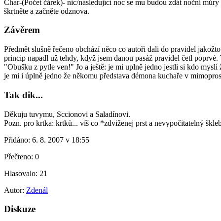
Char-(Počet čárek)- nic/následující noc se mu budou zdát noční můry 
škrtněte a začněte odznova.
Závěrem
Předmět slušně řečeno obchází něco co autoři dali do pravidel jakožto
princip napadl už tehdy, když jsem danou pasáž pravidel četl poprvé.
"Obušku z pytle ven!" Jo a ještě: je mi uplně jedno jestli si kdo mysl
je mi i úplně jedno že někomu představa démona kuchaře v mimopros
Tak dik...
Děkuju tuvymu, Sccionovi a Saladínovi.
Pozn. pro krtka: krtků... víš co *zdviženej prst a nevypočitatelný škle
Přidáno:
6. 8. 2007 v 18:55
Přečteno:
0
Hlasovalo:
21
Autor:
Zdenál
Diskuze