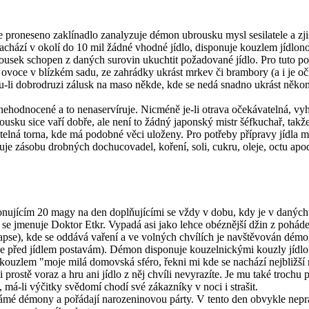
je proneseno zaklínadlo zanalyzuje démon ubrousku mysl sesilatele a zji
achází v okolí do 10 mil žádné vhodné jídlo, disponuje kouzlem jídlono
brousek schopen z daných surovin ukuchtit požadované jídlo. Pro tuto po
ovoce v blízkém sadu, ze zahrádky ukrást mrkev či brambory (a i je očisti
-li dobrodruzi zálusk na maso někde, kde se nedá snadno ukrást někomu
nehodnocené a to nenaservíruje. Nicméně je-li otrava očekávatelná, vyho
ousku sice vaří dobře, ale není to žádný japonský mistr šéfkuchař, takž
itelná torna, kde má podobné věci uloženy. Pro potřeby přípravy jídla 
e zásobu drobných dochucovadel, koření, soli, cukru, oleje, octu apod
onujícím 20 magy na den doplňujícími se vždy v dobu, kdy je v daných 
 jmenuje Doktor Etkr. Vypadá asi jako lehce obéznější džin z pohádek 
pse), kde se oddává vaření a ve volných chvílích je navštěvován démo
je před jídlem postavám). Démon disponuje kouzelnickými kouzly jídlonoš,
ím kouzlem "moje milá domovská sféro, řekni mi kde se nachází nejbližš
ostě voraz a hru ani jídlo z něj chvíli nevyrazíte. Je mu také trochu pr
, má-li výčitky svědomí chodí své zákazníky v noci i strašit.
ámé démony a pořádají narozeninovou párty. V tento den obvykle neprac