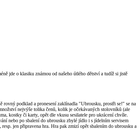
 jde o klasiku známou od našeho útlého dětství a tudíž si jistě
 rovný podklad a pronesení zaklínadla "Ubrousku, prostři se!" se na
 množství nejvýše tolika čenů, kolik je očekávaných stolovníků (ale
, kostky či karty, opět dle vkusu sesilatele pro ukrácení chvíle.
vání nebo po sbalení do ubrousku zbylé jídlo i s jídelním servisem
 resp. jen připravena hra. Hra pak zmizí opět sbalením do ubrousku a