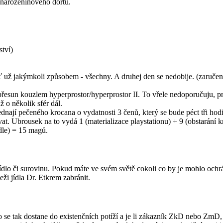
 narozeninového dortu.
tví)
ať už jakýmkoli způsobem - všechny. A druhej den se nedobije. (zaruče
přesun kouzlem hyperprostor/hyperprostor II. To vřele nedoporučuju, prot
ž o několik sfér dál.
ednají pečeného krocana o vydatnosti 3 čenů, který se bude péct tři hod
at. Ubrousek na to vydá 1 (materializace playstationu) + 9 (obstarání 
ídle) = 15 magů.
ídlo či surovinu. Pokud máte ve svém světě cokoli co by je mohlo och
ži jídla Dr. Etkrem zabránit.
e tak dostane do existenčních potíží a je li zákazník ZkD nebo ZmD, ud