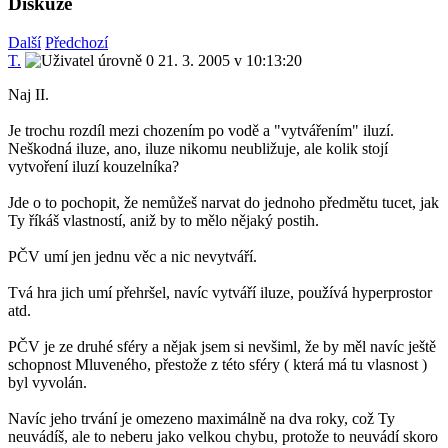
Diskuze
Další
Předchozí
T.
21. 3. 2005 v 10:13:20
Naj II.
Je trochu rozdíl mezi chozením po vodě a "vytvářením" iluzí.
Neškodná iluze, ano, iluze nikomu neubližuje, ale kolik stojí
vytvoření iluzí kouzelníka?
Jde o to pochopit, že nemůžeš narvat do jednoho předmětu tucet, jak
Ty říkáš vlastností, aniž by to mělo nějaký postih.
PČV umí jen jednu věc a nic nevytváří.
Tvá hra jich umí přehršel, navíc vytváří iluze, používá hyperprostor
atd.
PČV je ze druhé sféry a nějak jsem si nevšiml, že by měl navíc ještě
schopnost Mluveného, přestože z této sféry ( která má tu vlasnost )
byl vyvolán.
Navíc jeho trvání je omezeno maximálně na dva roky, což Ty
neuvádíš, ale to neberu jako velkou chybu, protože to neuvádí skoro