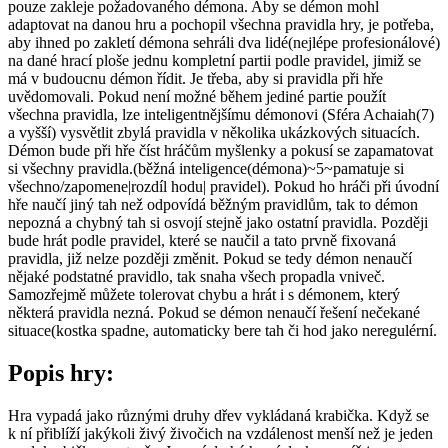
pouze zakleje požadovaného démona. Aby se démon mohl
adaptovat na danou hru a pochopil všechna pravidla hry, je potřeba,
aby ihned po zakletí démona sehráli dva lidé(nejlépe profesionálové)
na dané hrací ploše jednu kompletní partii podle pravidel, jimiž se
má v budoucnu démon řídit. Je třeba, aby si pravidla při hře
uvědomovali. Pokud není možné během jediné partie použít
všechna pravidla, lze inteligentnějšímu démonovi (Sféra Achaiah(7)
a vyšší) vysvětlit zbylá pravidla v několika ukázkových situacích.
Démon bude při hře číst hráčům myšlenky a pokusí se zapamatovat
si všechny pravidla.(běžná inteligence(démona)~5~pamatuje si
všechno/zapomene|rozdíl hodu| pravidel). Pokud ho hráči při úvodní
hře naučí jiný tah než odpovídá běžným pravidlům, tak to démon
nepozná a chybný tah si osvojí stejně jako ostatní pravidla. Později
bude hrát podle pravidel, které se naučil a tato prvně fixovaná
pravidla, již nelze později změnit. Pokud se tedy démon nenaučí
nějaké podstatné pravidlo, tak snaha všech propadla vniveč.
Samozřejmě můžete tolerovat chybu a hrát i s démonem, který
některá pravidla nezná. Pokud se démon nenaučí řešení nečekané
situace(kostka spadne, automaticky bere tah či hod jako neregulérní.
Popis hry:
Hra vypadá jako různými druhy dřev vykládaná krabička. Když se
k ní přiblíží jakýkoli živý živočich na vzdálenost menší než je jeden