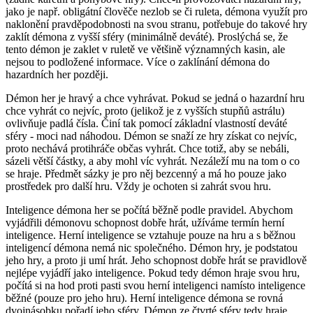
jako je např. obligátní člověče nezlob se či ruleta, démona využít pro
naklonění pravděpodobnosti na svou stranu, potřebuje do takové hry
zaklít démona z vyšší sféry (minimálně deváté). Proslýchá se, že
tento démon je zaklet v ruletě ve většině významných kasin, ale
nejsou to podložené informace. Více o zaklínání démona do
hazardních her později.
Démon her je hravý a chce vyhrávat. Pokud se jedná o hazardní hru
chce vyhrát co nejvíc, proto (jelikož je z vyšších stupňů astrálu)
ovlivňuje padlá čísla. Činí tak pomocí základní vlastností deváté
sféry - moci nad náhodou. Démon se snaží ze hry získat co nejvíc,
proto nechává protihráče občas vyhrát. Chce totiž, aby se nebáli,
sázeli větší částky, a aby mohl víc vyhrát. Nezáleží mu na tom o co
se hraje. Předmět sázky je pro něj bezcenný a má ho pouze jako
prostředek pro další hru. Vždy je ochoten si zahrát svou hru.
Inteligence démona her se počítá běžně podle pravidel. Abychom
vyjádřili démonovu schopnost dobře hrát, užíváme termín herní
inteligence. Herní inteligence se vztahuje pouze na hru a s běžnou
inteligencí démona nemá nic společného. Démon hry, je podstatou
jeho hry, a proto ji umí hrát. Jeho schopnost dobře hrát se pravidlově
nejlépe vyjádří jako inteligence. Pokud tedy démon hraje svou hru,
počítá si na hod proti pasti svou herní inteligenci namísto inteligence
běžné (pouze pro jeho hru). Herní inteligence démona se rovná
dvojnásobku pořadí jeho sféry. Démon ze čtvrté sféry tedy hraje