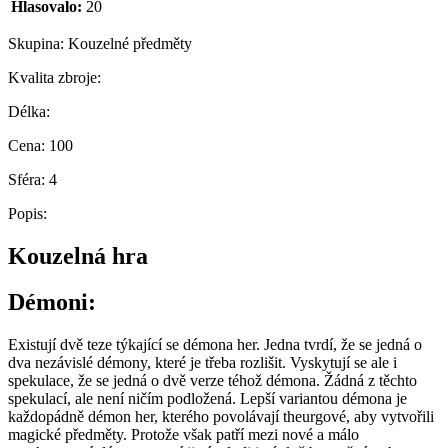
Hlasovalo:
20
Skupina:
Kouzelné předměty
Kvalita zbroje:
Délka:
Cena:
100
Sféra:
4
Popis:
Kouzelná hra
Démoni:
Existují dvě teze týkající se démona her. Jedna tvrdí, že se jedná o
dva nezávislé démony, které je třeba rozlišit. Vyskytují se ale i
spekulace, že se jedná o dvě verze téhož démona. Žádná z těchto
spekulací, ale není ničím podložená. Lepší variantou démona je
každopádně démon her, kterého povolávají theurgové, aby vytvořili
magické předměty. Protože však patří mezi nové a málo