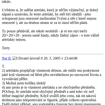
nikdo.
Uvědom si, že udělat artefakt, který je něčím výjimečný, je dobrý
nápad a uznávám, že tento artefakt, by měl být silnější - jeho
schopnosti jsou omezené možnostmi Tvými a sfér ( které nejsou
omezené ), ale na druhou stranu se za to musí něčím platit.
Ty pouze přidáváš, ale nikde neubíráš - je to ten styl meče
20/+20/+20 - jenom samé klady, nikdy žádný zápor - o tom vážně
artefakty nejsou.
Terry
Naj II.
20. 3. 2005 v 23:44:08
T.
2) artefaktu propůjčuje vlastnosti démon, ale může mu poskytnout
jaké koli vlastnosti od štěstí přes neviditelnost po navracení života a
vyvolávání příšer.
3) Možná jsem troššku zbrklý
4) ano proto je to vlastnost artefaktu a ne obyčejného předmětu.
POchop, že artefakt není obyčejný předmět a umí toho víc než
běžné magické předměty. Když uvážíš jeho cenu, tak mi taková
drobnost jako teleportování se figurek, příjde celkem oprávněná.
Další dobrý příklad, ano vodoměrka funguje bez denní magenergie.