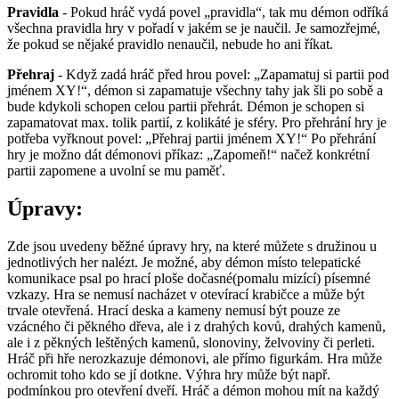
Pravidla
- Pokud hráč vydá povel „pravidla“, tak mu démon odříká
všechna pravidla hry v pořadí v jakém se je naučil. Je samozřejmé,
že pokud se nějaké pravidlo nenaučil, nebude ho ani říkat.
Přehraj
- Když zadá hráč před hrou povel: „Zapamatuj si partii pod
jménem XY!“, démon si zapamatuje všechny tahy jak šli po sobě a
bude kdykoli schopen celou partii přehrát. Démon je schopen si
zapamatovat max. tolik partií, z kolikáté je sféry. Pro přehrání hry je
potřeba vyřknout povel: „Přehraj partii jménem XY!“ Po přehrání
hry je možno dát démonovi příkaz: „Zapomeň!“ načež konkrétní
partii zapomene a uvolní se mu paměť.
Úpravy:
Zde jsou uvedeny běžné úpravy hry, na které můžete s družinou u
jednotlivých her nalézt. Je možné, aby démon místo telepatické
komunikace psal po hrací ploše dočasné(pomalu mizící) písemné
vzkazy. Hra se nemusí nacházet v otevírací krabičce a může být
trvale otevřená. Hrací deska a kameny nemusí být pouze ze
vzácného či pěkného dřeva, ale i z drahých kovů, drahých kamenů,
ale i z pěkných leštěných kamenů, slonoviny, želvoviny či perleti.
Hráč při hře nerozkazuje démonovi, ale přímo figurkám. Hra může
ochromit toho kdo se jí dotkne. Výhra hry může být např.
podmínkou pro otevření dveří. Hráč a démon mohou mít na každý