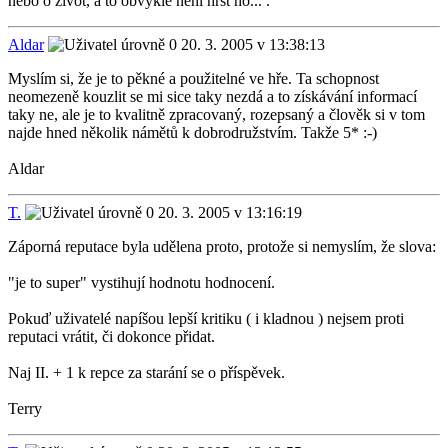
nebo o život, a to obvykle není hrst ho... .
Aldar
20. 3. 2005 v 13:38:13
Myslím si, že je to pěkné a použitelné ve hře. Ta schopnost
neomezeně kouzlit se mi sice taky nezdá a to získávání informací
taky ne, ale je to kvalitně zpracovaný, rozepsaný a člověk si v tom
najde hned několik námětů k dobrodružstvím. Takže 5* :-)
Aldar
T.
20. 3. 2005 v 13:16:19
Záporná reputace byla udělena proto, protože si nemyslím, že slova:
"je to super" vystihují hodnotu hodnocení.
Pokuď uživatelé napíšou lepší kritiku ( i kladnou ) nejsem proti
reputaci vrátit, či dokonce přidat.
Naj II. + 1 k repce za starání se o příspěvek.
Terry