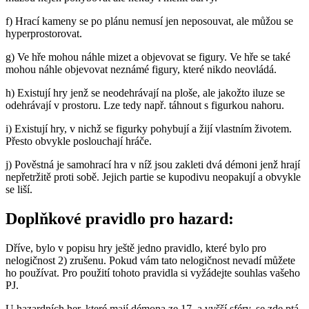
f) Hrací kameny se po plánu nemusí jen neposouvat, ale můžou se
hyperprostorovat.
g) Ve hře mohou náhle mizet a objevovat se figury. Ve hře se také
mohou náhle objevovat neznámé figury, které nikdo neovládá.
h) Existují hry jenž se neodehrávají na ploše, ale jakožto iluze se
odehrávají v prostoru. Lze tedy např. táhnout s figurkou nahoru.
i) Existují hry, v nichž se figurky pohybují a žijí vlastním životem.
Přesto obvykle poslouchají hráče.
j) Pověstná je samohrací hra v níž jsou zakleti dvá démoni jenž hrají
nepřetržitě proti sobě. Jejich partie se kupodivu neopakují a obvykle
se liší.
Doplňkové pravidlo pro hazard:
Dříve, bylo v popisu hry ještě jedno pravidlo, které bylo pro
nelogičnost 2) zrušenu. Pokud vám tato nelogičnost nevadí můžete
ho používat. Pro použití tohoto pravidla si vyžádejte souhlas vašeho
PJ.
U hazardních her, které mají démona ze 17, a vyšší sféry, se zde ptá