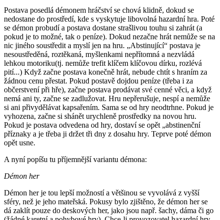
Postava posedlá démonem hráčství se chová klidně, dokud se
nedostane do prostředí, kde s vyskytuje libovolná hazardní hra. Poté
se démon probudí a postava dostane strašlivou touhu si zahrát (a
pokud je to možné, tak o peníze). Dokud nezačne hrát nemůže se na
nic jiného soustředit a myslí jen na hru. „Abstinující“ postava je
nesoustředěná, roztěkaná, myšlenkami nepřítomná a nezvládá
lehkou motoriku(tj. nemůže trefit klíčem klíčovou dírku, rozlévá
pití...) Když začne postava konečně hrát, nebude chtít s hraním za
žádnou cenu přestat. Pokud postavě dojdou peníze (třeba i za
občerstvení při hře), začne postava prodávat své cenné věci, a když
nemá ani ty, začne se zadlužovat. Hru nepřerušuje, nespí a nemůže
si ani přivydělávat kapsařením. Sama se od hry neodtrhne. Pokud je
vyhozena, začne si shánět urychleně prostředky na novou hru.
Pokud je postava odvedena od hry, dostaví se opět „abstinenční
příznaky a je třeba ji držet tři dny z dosahu hry. Teprve poté démon
opět usne.
A nyní popíšu tu příjemnější variantu démona:
Démon her
Démon her je tou lepší možností a většinou se vyvolává z vyšší
sféry, než je jeho mateřská. Pokusy bylo zjištěno, že démon her se
dá zaklít pouze do deskových her, jako jsou např. šachy, dáma či go
(žádné karetní a pohybové hry). Chce-li provozovatel hazardní hry,