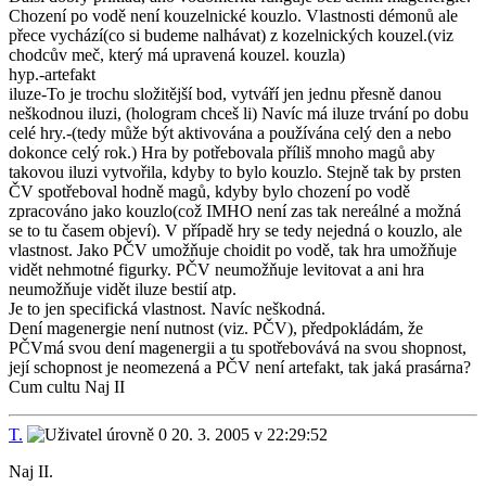
Chození po vodě není kouzelnické kouzlo. Vlastnosti démonů ale
přece vychází(co si budeme nalhávat) z kozelnických kouzel.(viz
chodcův meč, který má upravená kouzel. kouzla)
hyp.-artefakt
iluze-To je trochu složitější bod, vytváří jen jednu přesně danou
neškodnou iluzi, (hologram chceš li) Navíc má iluze trvání po dobu
celé hry.-(tedy může být aktivována a používána celý den a nebo
dokonce celý rok.) Hra by potřebovala příliš mnoho magů aby
takovou iluzi vytvořila, kdyby to bylo kouzlo. Stejně tak by prsten
ČV spotřeboval hodně magů, kdyby bylo chození po vodě
zpracováno jako kouzlo(což IMHO není zas tak nereálné a možná
se to tu časem objeví). V případě hry se tedy nejedná o kouzlo, ale
vlastnost. Jako PČV umožňuje choidit po vodě, tak hra umožňuje
vidět nehmotné figurky. PČV neumožňuje levitovat a ani hra
neumožňuje vidět iluze bestií atp.
Je to jen specifická vlastnost. Navíc neškodná.
Dení magenergie není nutnost (viz. PČV), předpokládám, že
PČVmá svou dení magenergii a tu spotřebovává na svou shopnost,
její schopnost je neomezená a PČV není artefakt, tak jaká prasárna?
Cum cultu Naj II
T.
20. 3. 2005 v 22:29:52
Naj II.