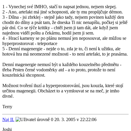
1 - Vynechej své IMHO, stačí to napsat jednou, nejsem slepej.
2 - Ano, artefakt má jiné schopnosti, ale ty mu propůjčuje démon.
3 - Dílna - jsi zbrklej - stejně jako tady, nejsem povinen každý den
chodit do dílny a psát tam, že dneska Ti nic nenapíšu, počkej si ještě
pár dní. Co se týče kritiky - chtěl jsem ji tam dát, ale když jsem
najednou viděl poštu a čekárnu, hodil jsem ji sem.
4 - Hrací kameny se po plánu nemusí jen neposouvat, ale můžou se
hyperprostorovat - teleportace
5 - Denní magenergie - nejde o to, zda je to, či není k užitku, ale
hotová hra má neomezené možnosti - to není artefakt, to je prasárna.
Denní magenergie nemusí být u každého kouzelného předmětu -
třeba Prsten černé vodoměrky atd - a to proto, protože to není
kouzelnická shcopnost.
Možnost tvoření iluzí a hyperprostorování, jsou kouzla, které stojí
určitou magenegii. Obcházet to a vymlouvat se na meč, je imho
divné.
Terry
Naj II.
20. 3. 2005 v 22:22:06
Joshi