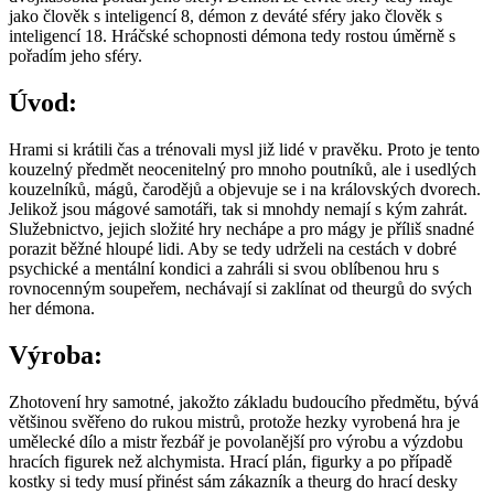
jako člověk s inteligencí 8, démon z deváté sféry jako člověk s
inteligencí 18. Hráčské schopnosti démona tedy rostou úměrně s
pořadím jeho sféry.
Úvod:
Hrami si krátili čas a trénovali mysl již lidé v pravěku. Proto je tento
kouzelný předmět neocenitelný pro mnoho poutníků, ale i usedlých
kouzelníků, mágů, čarodějů a objevuje se i na královských dvorech.
Jelikož jsou mágové samotáři, tak si mnohdy nemají s kým zahrát.
Služebnictvo, jejich složité hry nechápe a pro mágy je příliš snadné
porazit běžné hloupé lidi. Aby se tedy udrželi na cestách v dobré
psychické a mentální kondici a zahráli si svou oblíbenou hru s
rovnocenným soupeřem, nechávají si zaklínat od theurgů do svých
her démona.
Výroba:
Zhotovení hry samotné, jakožto základu budoucího předmětu, bývá
většinou svěřeno do rukou mistrů, protože hezky vyrobená hra je
umělecké dílo a mistr řezbář je povolanější pro výrobu a výzdobu
hracích figurek než alchymista. Hrací plán, figurky a po případě
kostky si tedy musí přinést sám zákazník a theurg do hrací desky