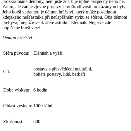
prozkoumané démony, není jisté zda-li je úplně bezpečný nebo ne.
Zatím, ale žádné zjevné projevy jeho škodlivosti prokázány nebyly.
Jeho horší variantou je démon hráčství, který může posednout
kdejakého nešťastníka při neúspěšném styku se sférou. Oba démoni
přebývají nejníže ve 4. sféře astrálu - Elémiah. Nejprve zde
popíšeme horší verzi.
Démon hráčství
Sféra původu:
Elémiah a vyšší
postavy s přesvědčení neutrální,
Cíl:
bohaté postavy, lidé, barbaři
Doba výskytu:
6 hodin
Oblast výskytu:
1000 sáhů
Zkušenost
600