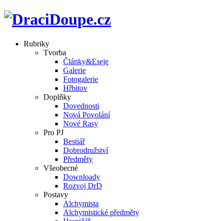
Rubriky
Tvorba
Články&Eseje
Galerie
Fotogalerie
Hřbitov
Doplňky
Dovednosti
Nová Povolání
Nové Rasy
Pro PJ
Bestiář
Dobrodružství
Předměty
Všeobecné
Downloady
Rozvoj DrD
Postavy
Alchymista
Alchymistické předměty