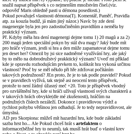
snažil napsat příspěvek s co nejmenším množstvím čísel.(viz.
odpověď Maris ohledně pasti u démona posedlosti.)
Pokud považuješ vlastnosti démona(Tj. Komentář, Paměť, Pravidla
atp. za kouzla budiž, já mám jiný názor.) Navíc by zde dení
magenergie byla jen pro zadostiučiněním pravidlům a neměla by
praktický význam.
Př. Kdyby měla hra dení magenergi dejme tomu 1) 20 magů a za 2)
200 magů jeden speciální pokyn by stál dva magy? Jaký bude mít
pro hráče význam, jestli si hra a den může zapamatovat dejme tomu
jen deset her? Omezil by jsi sice nadměrné využívání hry, ale jaký
by to mělo na dobrodružstvý prakktický význam? Uveď mi příklad
kde je opravdu rozhodujícím prvkem to, kolikrát hra vykoná určitou
vlastnost? Proč by se měl někdo při hře zdržovat počítáním
takových podružností? JEn proto, že je to tak podle pravidel? Pokud
se v pravidlech vyžívá, tak stejně asi neocení tento příspěvek,
protože to není žádný úžasný meč +20. Toto je příspěvek vhodný
pro ozvláštnění hry, kde si hráči užívají vlastností svých charakterů a
v takových hrách obvykle(dle mé zkušenosti), hráčům na
podružných číslech nezáleží. Dokonce i pravidlovou výdrž a
rychlost pohybu většinou jen odhadují. Je to tedy nepravidlovost, ale
úmyslná.
AD pro Skorpiona: můžeš mít hazardní hru, kde bude základní
sazba hrst ho... Ale Pokud chceš hrát s
artefaktem
o
informace(běžné hry to neumí), tak musíš hrát buď o vlastní krev