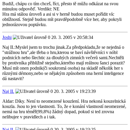
Budiž, chápu co tím chceš, říct, přesto tě můžu odkázat na svou
minulou odpověď. Verdikt: NE
Hra má stálou úroveň a asi si v herně budou muset pořídit víc
obtížností. Stejně budou mít pravděpodobně více her, aby pokryli
jednorázovou poptávku.
Joshi
20. 3. 2005 v 20:58:34
Naj II.:Myslel jsem to trochu jinak.Za předpokladu,že se nejedná o
"strážnou hru",ale třeba o hru,kterou se baví návštěvníci v nóbl
podnicích nebo šlechtic za dlouhých zimních večerů sami.Nechtěli
by protivníka přibližně stejného,kterého mají reálnou šanci porazit?
Musí mít onen podnik(či soukromá osoba) na skladě několik her s
různými démony,nebo se nějakým způsobem ona herní inteligence
dá nastavit?
Naj II.
20. 3. 2005 v 19:23:39
Aldar: Díky. Není to neomezené kouzlení. Hra nekoná kouzelnická
kouzla. Jsou to jen vlastnosti. To, že e konání vlastností neomezené,
nemá na hru téměř(99,8%) žádný dopad, pokud si ted zrovna
nelibujee v pravidlech a i tak.
Naj II.
20. 3. 2005 v 19:23:25