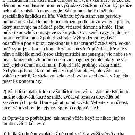
démon po souhlasu se hrou na výši sázky. Sázkou můžou být peníze
nebo alchymistická magenergie. Sázku musí hráč uložit do
speciálního šuplíčku na hře. Většinou bývá stanovena pravidly
minimální sázka. Démon hráče odmění podle kurzu výher a proher,
který stanovuje na základě počtu vítězství démona a hráče. Hrát
může i kouzelník o magy ve své mysli. O vsazené magy přijde před
hrou a vrátí se mu až pokud vyhraje. Výhru démon vydává
okamžitě a podle kurzu zaokrouhluje nahoru(hráč získá víc). Pokud
hráč vyhraje, tak se na konci hry buď otevře šuplíček na hře a je v
něm o několik mincí (nebo alchymistické magenergie) víc nebo se v
mysli kouzelníka zhmotní o něco víc magenergie(ale nikdy ne víc
než je jeho denní maximum). Pokud hráč prohraje sázka zmizí.
Nebylo zjištěno jak se odměna v šuplíčku objeví, ale vědci na
váhách změřili, že sázka zmizela popř. výhra se objevila v šuplíčku,
přesně s koncem hry.
2)
Pár lidí se ptalo, kde se v šuplíčku bere výhra. Zde předstírám tři
možné odpovědi, které se může zvědavá postava dozvědět od
zasvěcených, pokud bude pátrat po odpovědi. Vyberte si možnost,
která vám vyhovuje nejvíce. Správná odpověď je b.
a) Opravdu to potřebujete, tak nutně vědět, když to nikdo jiný na
tomto světě také neví?
b) Jelikož odměnu vyplácí až démoni ze 17. a vyšší sféry(tvorba