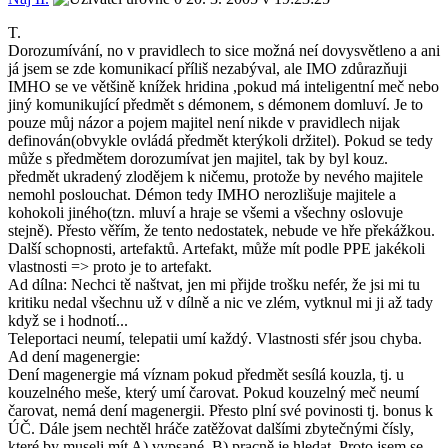
T.
Dorozumívání, no v pravidlech to sice možná neí dovysvětleno a ani
já jsem se zde komunikací příliš nezabýval, ale IMO zdůrazňuji
IMHO se ve většině knížek hridina ,pokud má inteligentní meč nebo
jiný komunikující předmět s démonem, s démonem domluví. Je to
pouze můj názor a pojem majitel není nikde v pravidlech nijak
definován(obvykle ovládá předmět kterýkoli držitel). Pokud se tedy
může s předmětem dorozumívat jen majitel, tak by byl kouz.
předmět ukradený zlodějem k ničemu, protože by nevého majitele
nemohl poslouchat. Démon tedy IMHO nerozlišuje majitele a
kohokoli jiného(tzn. mluví a hraje se všemi a všechny oslovuje
stejně). Přesto věřím, že tento nedostatek, nebude ve hře překážkou.
Další schopnosti, artefaktů. Artefakt, může mít podle PPE jakékoli
vlastnosti => proto je to artefakt.
Ad dílna: Nechci tě naštvat, jen mi přijde trošku nefér, že jsi mi tu
kritiku nedal všechnu už v dílně a nic ve zlém, vytknul mi ji až tady
když se i hodnotí...
Teleportaci neumí, telepatii umí každý. Vlastnosti sfér jsou chyba.
Ad dení magenergie:
Dení magenergie má víznam pokud předmět sesílá kouzla, tj. u
kouzelného meše, který umí čarovat. Pokud kouzelný meč neumí
čarovat, nemá dení magenergii. Přesto plní své povinosti tj. bonus k
ÚČ. Dále jsem nechtěl hráče zatěžovat dalšími zbytečnými čísly,
které by museli mít A) vypsané, B) pracně je hledat. Proto jsem se