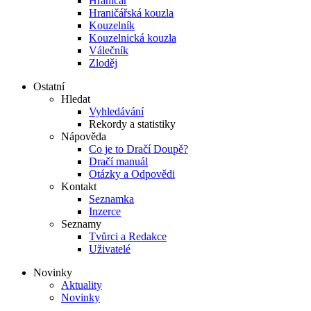
Hraničář
Hraničářská kouzla
Kouzelník
Kouzelnická kouzla
Válečník
Zloděj
Ostatní
Hledat
Vyhledávání
Rekordy a statistiky
Nápověda
Co je to Dračí Doupě?
Dračí manuál
Otázky a Odpovědi
Kontakt
Seznamka
Inzerce
Seznamy
Tvůrci a Redakce
Uživatelé
Novinky
Aktuality
Novinky