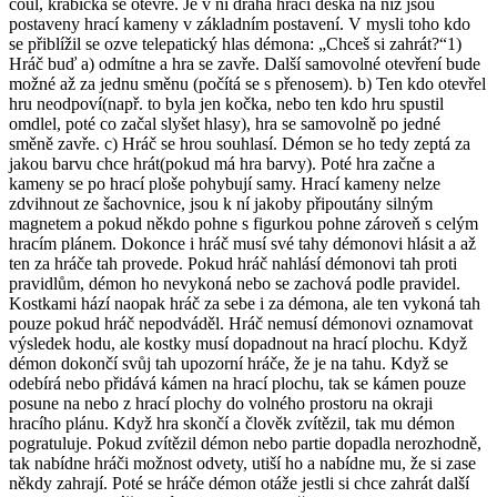
coul, krabička se otevře. Je v ní drahá hrací deska na níž jsou
postaveny hrací kameny v základním postavení. V mysli toho kdo
se přiblížil se ozve telepatický hlas démona: „Chceš si zahrát?“1)
Hráč buď a) odmítne a hra se zavře. Další samovolné otevření bude
možné až za jednu směnu (počítá se s přenosem). b) Ten kdo otevřel
hru neodpoví(např. to byla jen kočka, nebo ten kdo hru spustil
omdlel, poté co začal slyšet hlasy), hra se samovolně po jedné
směně zavře. c) Hráč se hrou souhlasí. Démon se ho tedy zeptá za
jakou barvu chce hrát(pokud má hra barvy). Poté hra začne a
kameny se po hrací ploše pohybují samy. Hrací kameny nelze
zdvihnout ze šachovnice, jsou k ní jakoby připoutány silným
magnetem a pokud někdo pohne s figurkou pohne zároveň s celým
hracím plánem. Dokonce i hráč musí své tahy démonovi hlásit a až
ten za hráče tah provede. Pokud hráč nahlásí démonovi tah proti
pravidlům, démon ho nevykoná nebo se zachová podle pravidel.
Kostkami hází naopak hráč za sebe i za démona, ale ten vykoná tah
pouze pokud hráč nepodváděl. Hráč nemusí démonovi oznamovat
výsledek hodu, ale kostky musí dopadnout na hrací plochu. Když
démon dokončí svůj tah upozorní hráče, že je na tahu. Když se
odebírá nebo přidává kámen na hrací plochu, tak se kámen pouze
posune na nebo z hrací plochy do volného prostoru na okraji
hracího plánu. Když hra skončí a člověk zvítězil, tak mu démon
pogratuluje. Pokud zvítězil démon nebo partie dopadla nerozhodně,
tak nabídne hráči možnost odvety, utiší ho a nabídne mu, že si zase
někdy zahrají. Poté se hráče démon otáže jestli si chce zahrát další