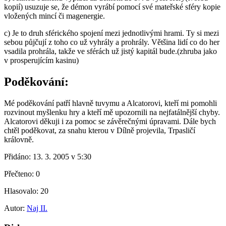
kopií) usuzuje se, že démon vyrábí pomocí své mateřské sféry kopie
vložených mincí či magenergie.
c) Je to druh sférického spojení mezi jednotlivými hrami. Ty si mezi
sebou půjčují z toho co už vyhrály a prohrály. Většina lidí co do her
vsadila prohrála, takže ve sférách už jistý kapitál bude.(zhruba jako
v prosperujícím kasinu)
Poděkování:
Mé poděkování patří hlavně tuvymu a Alcatorovi, kteří mi pomohli
rozvinout myšlenku hry a kteří mě upozornili na nejfatálnější chyby.
Alcatorovi děkuji i za pomoc se závěrečnými úpravami. Dále bych
chtěl poděkovat, za snahu kterou v Dílně projevila, Trpasličí
královně.
Přidáno:
13. 3. 2005 v 5:30
Přečteno:
0
Hlasovalo:
20
Autor:
Naj II.