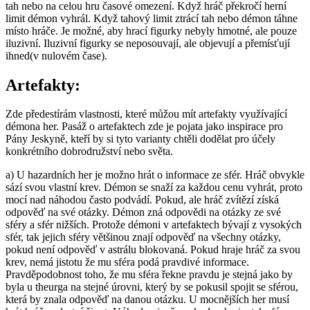
tah nebo na celou hru časové omezení. Když hráč překročí herní
limit démon vyhrál. Když tahový limit ztrácí tah nebo démon táhne
místo hráče. Je možné, aby hrací figurky nebyly hmotné, ale pouze
iluzivní. Iluzivní figurky se neposouvají, ale objevují a přemísťují
ihned(v nulovém čase).
Artefakty:
Zde předestírám vlastnosti, které můžou mít artefakty využívající
démona her. Pasáž o artefaktech zde je pojata jako inspirace pro
Pány Jeskyně, kteří by si tyto varianty chtěli dodělat pro účely
konkrétního dobrodružství nebo světa.
a) U hazardních her je možno hrát o informace ze sfér. Hráč obvykle
sází svou vlastní krev. Démon se snaží za každou cenu vyhrát, proto
mocí nad náhodou často podvádí. Pokud, ale hráč zvítězí získá
odpověď na své otázky. Démon zná odpovědi na otázky ze své
sféry a sfér nižších. Protože démoni v artefaktech bývají z vysokých
sfér, tak jejich sféry většinou znají odpověď na všechny otázky,
pokud není odpověď v astrálu blokovaná. Pokud hraje hráč za svou
krev, nemá jistotu že mu sféra podá pravdivé informace.
Pravděpodobnost toho, že mu sféra řekne pravdu je stejná jako by
byla u theurga na stejné úrovni, který by se pokusil spojit se sférou,
která by znala odpověď na danou otázku. U mocnějších her musí