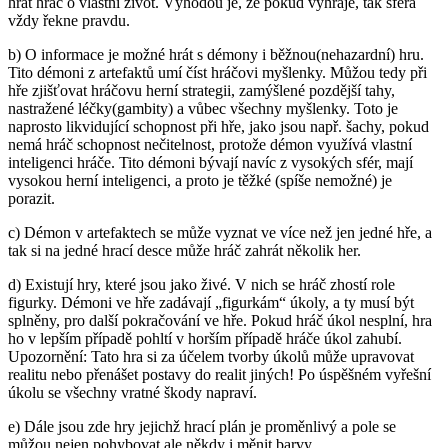
hrát hráč o vlastní život. Výhodou je, že pokud vyhraje, tak sféra
vždy řekne pravdu.
b) O informace je možné hrát s démony i běžnou(nehazardní) hru.
Tito démoni z artefaktů umí číst hráčovi myšlenky. Můžou tedy při
hře zjišťovat hráčovu herní strategii, zamýšlené pozdější tahy,
nastražené léčky(gambity) a vůbec všechny myšlenky. Toto je
naprosto likvidující schopnost při hře, jako jsou např. šachy, pokud
nemá hráč schopnost nečitelnost, protože démon využívá vlastní
inteligenci hráče. Tito démoni bývají navíc z vysokých sfér, mají
vysokou herní inteligenci, a proto je těžké (spíše nemožné) je
porazit.
c) Démon v artefaktech se může vyznat ve více než jen jedné hře, a
tak si na jedné hrací desce může hráč zahrát několik her.
d) Existují hry, které jsou jako živé. V nich se hráč zhostí role
figurky. Démoni ve hře zadávají „figurkám“ úkoly, a ty musí být
splněny, pro další pokračování ve hře. Pokud hráč úkol nesplní, hra
ho v lepším případě pohltí v horším případě hráče úkol zahubí.
Upozornění: Tato hra si za účelem tvorby úkolů může upravovat
realitu nebo přenášet postavy do realit jiných! Po úspěšném vyřešní
úkolu se všechny vratné škody napraví.
e) Dále jsou zde hry jejichž hrací plán je proměnlivý a pole se
můžou nejen pohybovat ale někdy i měnit barvy.