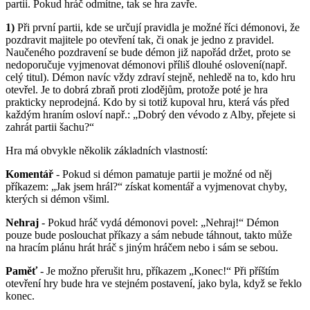
partii. Pokud hráč odmítne, tak se hra zavře.
1)
Při první partii, kde se určují pravidla je možné říci démonovi, že
pozdravit majitele po otevření tak, či onak je jedno z pravidel.
Naučeného pozdravení se bude démon již napořád držet, proto se
nedoporučuje vyjmenovat démonovi příliš dlouhé oslovení(např.
celý titul). Démon navíc vždy zdraví stejně, nehledě na to, kdo hru
otevřel. Je to dobrá zbraň proti zlodějům, protože poté je hra
prakticky neprodejná. Kdo by si totiž kupoval hru, která vás před
každým hraním osloví např.: „Dobrý den vévodo z Alby, přejete si
zahrát partii šachu?“
Hra má obvykle několik základních vlastností:
Komentář
- Pokud si démon pamatuje partii je možné od něj
příkazem: „Jak jsem hrál?“ získat komentář a vyjmenovat chyby,
kterých si démon všiml.
Nehraj
- Pokud hráč vydá démonovi povel: „Nehraj!“ Démon
pouze bude poslouchat příkazy a sám nebude táhnout, takto může
na hracím plánu hrát hráč s jiným hráčem nebo i sám se sebou.
Paměť
- Je možno přerušit hru, příkazem „Konec!“ Při příštím
otevření hry bude hra ve stejném postavení, jako byla, když se řeklo
konec.