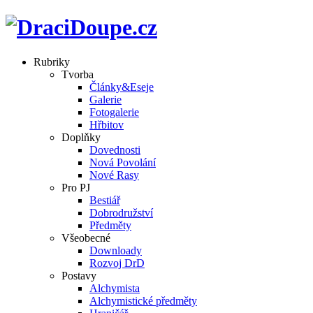
Rubriky
Tvorba
Články&Eseje
Galerie
Fotogalerie
Hřbitov
Doplňky
Dovednosti
Nová Povolání
Nové Rasy
Pro PJ
Bestiář
Dobrodružství
Předměty
Všeobecné
Downloady
Rozvoj DrD
Postavy
Alchymista
Alchymistické předměty