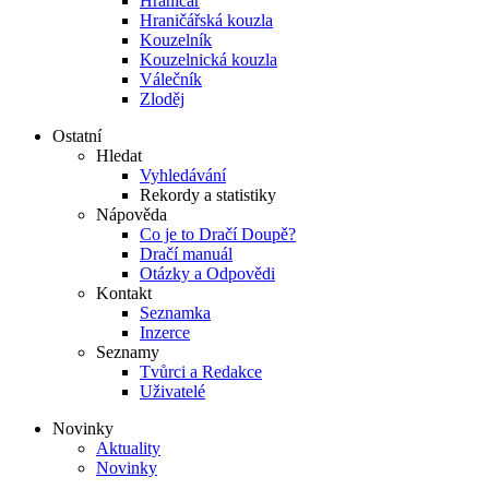
Hraničář
Hraničářská kouzla
Kouzelník
Kouzelnická kouzla
Válečník
Zloděj
Ostatní
Hledat
Vyhledávání
Rekordy a statistiky
Nápověda
Co je to Dračí Doupě?
Dračí manuál
Otázky a Odpovědi
Kontakt
Seznamka
Inzerce
Seznamy
Tvůrci a Redakce
Uživatelé
Novinky
Aktuality
Novinky