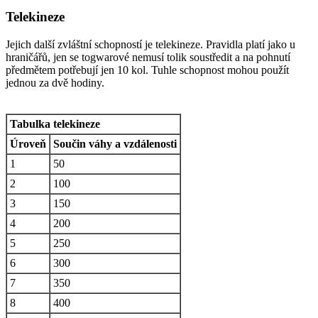
Telekineze
Jejich další zvláštní schopností je telekineze. Pravidla platí jako u
hraničářů, jen se togwarové nemusí tolik soustředit a na pohnutí
předmětem potřebují jen 10 kol. Tuhle schopnost mohou použít
jednou za dvě hodiny.
Tabulka telekineze
Úroveň
Součin váhy a vzdálenosti
1
50
2
100
3
150
4
200
5
250
6
300
7
350
8
400