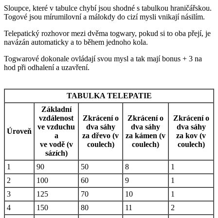
Sloupce, které v tabulce chybí jsou shodné s tabulkou hraničářskou.
Togové jsou mírumilovní a málokdy do cizí mysli vnikají násilím.
Telepatický rozhovor mezi dvěma togwary, pokud si to oba přejí, je
navázán automaticky a to během jednoho kola.
Togwarové dokonale ovládají svou mysl a tak mají bonus + 3 na
hod při odhalení a uzavření.
TABULKA TELEPATIE
Základní
vzdálenost
Zkrácení o
Zkrácení o
Zkrácení o
ve vzduchu
dva sáhy
dva sáhy
dva sáhy
Úroveň
a
za dřevo (v
za kámen (v
za kov (v
ve vodě (v
coulech)
coulech)
coulech)
sázích)
1
90
50
8
1
2
100
60
9
1
3
125
70
10
1
4
150
80
11
2