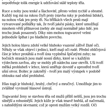
nepotřebuje tolik energie k udržování stálé teploty těla.
Ruce a nohy jsou tenké a šlachovité, přesto velmi rychlé a obratné.
Každý tog má na rukou čtyři prsty (stavba ruky je podobná lidské),
na nohou však jen prsty tři. Na bříškách všech prstů mají
vytvarované polštářky tak, že tvoří jakési pásky, které umožňují
mnohem větší přilnavost (nehty ale mají normálně jako lidé, jen
trochu jinak posazené). Díky nim mohou togwarové velmi
jednoduše šplhat i po hladkém povrchu.
Jejich holou hlavu zdobí velké hluboko vsazené zářivě žluté oči.
Někdy se však objeví i jedinci, kteří mají oči rudé. Přední obličejová
část je lehce protáhlá a tvoří ústa vyplněná špičatými zuby; na
bočních stranách jsou malé nosní dírky, které se s každým
výdechem zavřou, aby se mohly při nádechu zase otevřít. Uši tvoří
mělká prohlubeň v lebce, která směřuje dovnitř a uprostřed tvoří
ušní otvor. Boltec je zakrnělý - tvoří jen malý výstupek v podobě
oblouku nad ušní prohlubní.
Hlas togů je hluboký, hrubý, chrčivý a mručivý. Umožňuje jim to
zvláštně vyvinuté hlasové ústrojí.
Togwarské ženy se stavbou těla od mužů příliš neliší, jsou jen trochu
silnější a robustnější. Jejich kůže je však tmavě hnědá, až načernalá,
s nahnědlými skvrnami; což je oproti mužům velký rozdíl. Oči