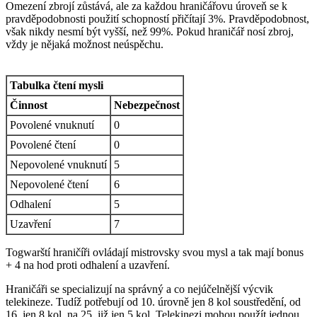
Omezení zbrojí zůstává, ale za každou hraničářovu úroveň se k
pravděpodobnosti použití schopností přičítají 3%. Pravděpodobnost,
však nikdy nesmí být vyšší, než 99%. Pokud hraničář nosí zbroj,
vždy je nějaká možnost neúspěchu.
Tabulka čtení mysli
Činnost
Nebezpečnost
Povolené vnuknutí
0
Povolené čtení
0
Nepovolené vnuknutí
5
Nepovolené čtení
6
Odhalení
5
Uzavření
7
Togwarští hraničíři ovládají mistrovsky svou mysl a tak mají bonus
+ 4 na hod proti odhalení a uzavření.
Hraničáři se specializují na správný a co nejúčelnější výcvik
telekineze. Tudíž potřebují od 10. úrovně jen 8 kol soustředění, od
16. jen 8 kol, na 25. již jen 5 kol. Telekinezi mohou použít jednou