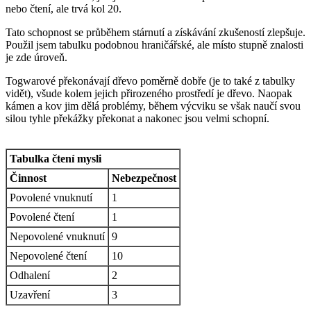
nebo čtení, ale trvá kol 20.
Tato schopnost se průběhem stárnutí a získávání zkušeností zlepšuje.
Použil jsem tabulku podobnou hraničářské, ale místo stupně znalosti
je zde úroveň.
Togwarové překonávají dřevo poměrně dobře (je to také z tabulky
vidět), všude kolem jejich přirozeného prostředí je dřevo. Naopak
kámen a kov jim dělá problémy, během výcviku se však naučí svou
silou tyhle překážky překonat a nakonec jsou velmi schopní.
Tabulka čtení mysli
Činnost
Nebezpečnost
Povolené vnuknutí
1
Povolené čtení
1
Nepovolené vnuknutí
9
Nepovolené čtení
10
Odhalení
2
Uzavření
3