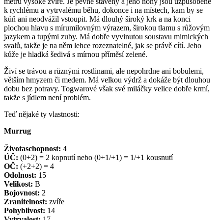
metru vysoké zvíře. Je pevně stavěný a jeho nohy jsou uzpůsobené
k rychlému a vytrvalému běhu, dokonce i na místech, kam by se
kůň ani neodvážil vstoupit. Má dlouhý široký krk a na konci
plochou hlavu s mírumilovným výrazem, širokou tlamu s růžovým
jazykem a tupými zuby. Má dobře vyvinutou soustavu mimických
svalů, takže je na něm lehce rozeznatelné, jak se právě cítí. Jeho
kůže je hladká šedivá s mírnou příměsí zelené.
Živí se trávou a různými rostlinami, ale nepohrdne ani bobulemi,
větším hmyzem či medem. Má velkou výdrž a dokáže být dlouhou
dobu bez potravy. Togwarové však své miláčky velice dobře krmí,
takže s jídlem není problém.
Teď nějaké ty vlastnosti:
Murrug
Životaschopnost:
4
ÚČ:
(0+2) = 2 kopnutí nebo (0+1/+1) = 1/+1 kousnutí
OČ:
(+2+2) = 4
Odolnost:
15
Velikost:
B
Bojovnost:
2
Zranitelnost:
zvíře
Pohyblivost:
14
Vytrvalost:
17