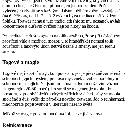
togwarovi vyléčí jeden život. Meditovat může tog kdy chce a jak
dlouho chce, ale život mu přibude jen jednou za den. Počet
vyléčených životů se s každými dalšími pěti úrovněmi zvyšuje o 1
(na 6. 2životy, na 11. 3 …). Zvykem bývá meditace při každém
úplňku. Togwar nemusí tuto tradici ctít (nic se mu nestane), avšak
koncentrace a duševní cvičení nejsou nikdy na škodu.
Po meditaci je duše togwara natolik otevřena, že se při následném
zaostření vůle a meditaci (pozor, u té hrančářské) nemusí tolik
soustředit a takovýto úkon netrvá běžné 3 směny, ale jen jednu
směnu.
Togové a magie
Togové mají vlastní magickou podstatu, jež je převážně zaměřená na
schopnosti jejich myšlení, přenosu myšlenek a vůbec podobným
schopnostem. Jejich těla jsou protkána malým množstvím vázané
magenergie (20-50 magů). Po smrti se magenergie uvolní do
prostoru, v podobě bleděmodrých zářících světélek, aby se mohla
společně s duší vtělit do zárodku nového togwara. Jde o reinkarnaci,
mnohokráte popisovanou v literatuře našeho světa.
Jelikož se magie po smrti hned uvolní, nelze ji destilovat.
Reinkarnace