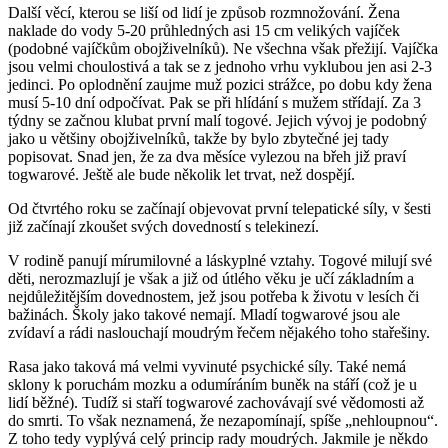
Další věcí, kterou se liší od lidí je způsob rozmnožování. Žena
naklade do vody 5-20 průhledných asi 15 cm velikých vajíček
(podobné vajíčkům obojživelníků). Ne všechna však přežijí. Vajíčka
jsou velmi choulostivá a tak se z jednoho vrhu vyklubou jen asi 2-3
jedinci. Po oplodnění zaujme muž pozici strážce, po dobu kdy žena
musí 5-10 dní odpočívat. Pak se při hlídání s mužem střídají. Za 3
týdny se začnou klubat první malí togové. Jejich vývoj je podobný
jako u většiny obojživelníků, takže by bylo zbytečné jej tady
popisovat. Snad jen, že za dva měsíce vylezou na břeh již praví
togwarové. Ještě ale bude několik let trvat, než dospějí.
Od čtvrtého roku se začínají objevovat první telepatické síly, v šesti
již začínají zkoušet svých dovedností s telekinezí.
V rodině panují mírumilovné a láskyplné vztahy. Togové milují své
děti, nerozmazlují je však a již od útlého věku je učí základním a
nejdůležitějším dovednostem, jež jsou potřeba k životu v lesích či
bažinách. Školy jako takové nemají. Mladí togwarové jsou ale
zvídaví a rádi naslouchají moudrým řečem nějakého toho stařešiny.
Rasa jako taková má velmi vyvinuté psychické síly. Také nemá
sklony k poruchám mozku a odumíráním buněk na stáří (což je u
lidí běžné). Tudíž si staří togwarové zachovávají své vědomosti až
do smrti. To však neznamená, že nezapomínají, spíše „nehloupnou“.
Z toho tedy vyplývá celý princip rady moudrých. Jakmile je někdo