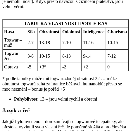
je nemohli nosit). Když přesto navážou s cizincem přátelství, jsou
velmi věrní.
TABULKA VLASTNOSTÍ PODLE RAS
Rasa
Síla
Obratnost
Odolnost
Inteligence
Charisma
Togwar –
2-7
13-18
7-10
11-16
10-15
muž
Togwar–
3-8
10-15
8-13
9-14
7-12
žena
Oprava
-5
+3*
-2
+2
0
* podle tabulky může mít togwar-zloděj obratnost 22 … může
obratnost togwarů sahá za hranice běžných humanoidů; přesto se
moc nezmění – bonus je pořád +5
Pohyblivost:
13 – jsou velmi rychlí a obratní
Jazyk a řeč
Jak již bylo uvedeno – dorozumívají se togwarové telepaticky, ale
přesto si vyvinuli svou vlastní řeč. Je poměrně složitá a pro člověka