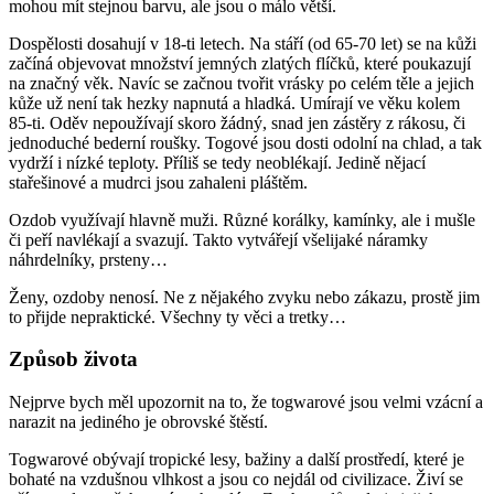
mohou mít stejnou barvu, ale jsou o málo větší.
Dospělosti dosahují v 18-ti letech. Na stáří (od 65-70 let) se na kůži
začíná objevovat množství jemných zlatých flíčků, které poukazují
na značný věk. Navíc se začnou tvořit vrásky po celém těle a jejich
kůže už není tak hezky napnutá a hladká. Umírají ve věku kolem
85-ti. Oděv nepoužívají skoro žádný, snad jen zástěry z rákosu, či
jednoduché bederní roušky. Togové jsou dosti odolní na chlad, a tak
vydrží i nízké teploty. Příliš se tedy neoblékají. Jedině nějací
stařešinové a mudrci jsou zahaleni pláštěm.
Ozdob využívají hlavně muži. Různé korálky, kamínky, ale i mušle
či peří navlékají a svazují. Takto vytvářejí všelijaké náramky
náhrdelníky, prsteny…
Ženy, ozdoby nenosí. Ne z nějakého zvyku nebo zákazu, prostě jim
to přijde nepraktické. Všechny ty věci a tretky…
Způsob života
Nejprve bych měl upozornit na to, že togwarové jsou velmi vzácní a
narazit na jediného je obrovské štěstí.
Togwarové obývají tropické lesy, bažiny a další prostředí, které je
bohaté na vzdušnou vlhkost a jsou co nejdál od civilizace. Živí se