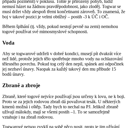
případu pozměnit) v poklusu. Tohle je přirozený pohyb, tudíž
nemusí házet na žádnou pravděpodobnost, jako zloděj. Togwar se
musí držet vždy alespoň třemi končetinami zároveň. To znamená, že
boj v takové pozici je velmi obtížný – postih -3 k ÚČ i OČ.
Během šplhání (tj. vždy, pokud nestojí pevně na zemi) nemohou
togové používat své mimosmyslové schopnosti.
Voda
Aby se togwarové udrželi v dobré kondici, musejí pít dvakrát více
než lidé, protože jejich tělo spotřebuje mnoho vody na ochlazování
tělesného povrchu. Pokud tog celý den nepil, spánek ani odpočinek
jej nezbaví únavy. Naopak za každý takový den mu přibude 15
bodů únavy.
Zbraně a zbroje
Zbraně, které togové nejvíce používají jsou určeny k lovu, ne k boji.
Proto se za jejich rodovou zbraň dá považovat tesák. U některých
kmenů možná i oštěp. Tady bych to nechal na PJ. Jelikož zbraně
užívají málokdy, mají se všemi postih –1. To se samozřejmě
vztahuje i na zbraň rodovou.
Togwarové nejsou zvyklí na sobě něco nosit, proto je jim užívání