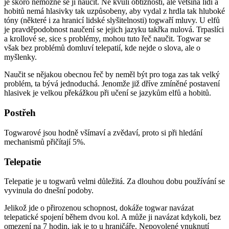
je skoro nemožné se ji naučit. Ne kvůli obtížnosti, ale většina lidí a
hobitů nemá hlasivky tak uzpůsobeny, aby vydal z hrdla tak hluboké
tóny (některé i za hranicí lidské slyšitelnosti) togwaří mluvy. U elfů
je pravděpodobnost naučení se jejich jazyku takřka nulová. Trpaslíci
a krollové se, sice s problémy, mohou tuto řeč naučit. Togwar se
však bez problémů domluví telepatií, kde nejde o slova, ale o
myšlenky.
Naučit se nějakou obecnou řeč by neměl být pro toga zas tak velký
problém, ta bývá jednoduchá. Jenomže již dříve zmíněné postavení
hlasivek je velkou překážkou při učení se jazykům elfů a hobitů.
Postřeh
Togwarové jsou hodně všímaví a zvědaví, proto si při hledání
mechanismů přičítají 5%.
Telepatie
Telepatie je u togwarů velmi důležitá. Za dlouhou dobu používání se
vyvinula do dnešní podoby.
Jelikož jde o přirozenou schopnost, dokáže togwar navázat
telepatické spojení během dvou kol. A může ji navázat kdykoli, bez
omezení na 7 hodin, jak je to u hraničáře. Nepovolené vnuknutí