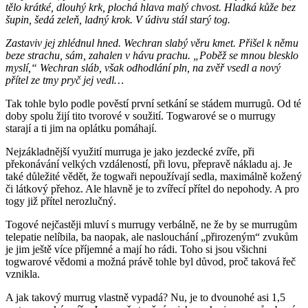
tělo krátké, dlouhý krk, plochá hlava malý chvost. Hladká kůže bez
šupin, šedá zeleň, ladný krok. V údivu stál starý tog.
Zastaviv jej zhlédnul hned. Wechran slabý věru kmet. Přišel k němu
beze strachu, sám, zahalen v hávu prachu. „Poběž se mnou blesklo
myslí,“ Wechran sláb, však odhodlání pln, na zvěř vsedl a nový
přítel ze tmy pryč jej vedl…
Tak tohle bylo podle pověstí první setkání se stádem murrugů. Od té
doby spolu žijí tito tvorové v soužití. Togwarové se o murrugy
starají a ti jim na oplátku pomáhají.
Nejzákladnější využití murruga je jako jezdecké zvíře, při
překonávání velkých vzdáleností, při lovu, přepravě nákladu aj. Je
také důležité vědět, že togwaři nepoužívají sedla, maximálně kožený
či látkový přehoz. Ale hlavně je to zvířecí přítel do nepohody. A pro
togy již přítel nerozlučný.
Togové nejčastěji mluví s murrugy verbálně, ne že by se murrugům
telepatie nelíbila, ba naopak, ale naslouchání „přirozeným“ zvukům
je jim ještě více příjemné a mají ho rádi. Toho si jsou všichni
togwarové vědomi a možná právě tohle byl důvod, proč taková řeč
vznikla.
A jak takový murrug vlastně vypadá? Nu, je to dvounohé asi 1,5