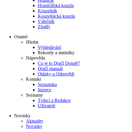
Hraničář
Hraničářská kouzla
Kouzelník
Kouzelnická kouzla
Válečník
Zloděj
Ostatní
Hledat
Vyhledávání
Rekordy a statistiky
Nápověda
Co je to Dračí Doupě?
Dračí manuál
Otázky a Odpovědi
Kontakt
Seznamka
Inzerce
Seznamy
Tvůrci a Redakce
Uživatelé
Novinky
Aktuality
Novinky