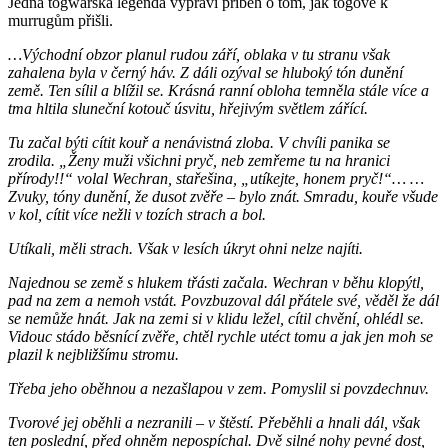
Jedna togwarská legenda vypráví příběh o tom, jak togové k
murrugům přišli.
…Východní obzor planul rudou září, oblaka v tu stranu však
zahalena byla v černý háv. Z dáli ozýval se hluboký tón dunění
země. Ten sílil a blížil se. Krásná ranní obloha temněla stále více a
tma hltila sluneční kotouč úsvitu, hřejivým světlem zářící.
Tu začal býti cítit kouř a nenávistná zloba. V chvíli panika se
zrodila. „Ženy muži všichni pryč, neb zemřeme tu na hranici
přírody!!“ volal Wechran, stařešina, „utíkejte, honem pryč!“… …
Zvuky, tóny dunění, že dusot zvěře – bylo znát. Smradu, kouře všude
v kol, cítit více nežli v tozích strach a bol.
Utíkali, měli strach. Však v lesích úkryt ohni nelze najíti.
Najednou se země s hlukem třásti začala. Wechran v běhu klopýtl,
pad na zem a nemoh vstát. Povzbuzoval dál přátele své, věděl že dál
se nemůže hnát. Jak na zemi si v klidu ležel, cítil chvění, ohlédl se.
Vidouc stádo běsnící zvěře, chtěl rychle utéct tomu a jak jen moh se
plazil k nejbližšímu stromu.
Třeba jeho oběhnou a nezašlapou v zem. Pomyslil si povzdechnuv.
Tvorové jej oběhli a nezranili – v štěstí. Přeběhli a hnali dál, však
ten poslední, před ohněm nepospíchal. Dvě silné nohy pevné dost,