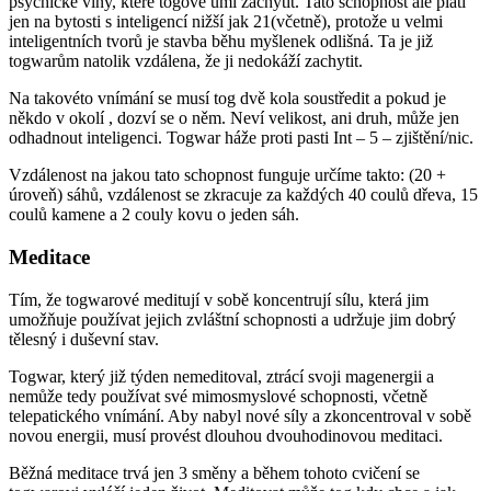
psychické vlny, které togové umí zachytit. Tato schopnost ale platí
jen na bytosti s inteligencí nižší jak 21(včetně), protože u velmi
inteligentních tvorů je stavba běhu myšlenek odlišná. Ta je již
togwarům natolik vzdálena, že ji nedokáží zachytit.
Na takovéto vnímání se musí tog dvě kola soustředit a pokud je
někdo v okolí , dozví se o něm. Neví velikost, ani druh, může jen
odhadnout inteligenci. Togwar háže proti pasti Int – 5 – zjištění/nic.
Vzdálenost na jakou tato schopnost funguje určíme takto: (20 +
úroveň) sáhů, vzdálenost se zkracuje za každých 40 coulů dřeva, 15
coulů kamene a 2 couly kovu o jeden sáh.
Meditace
Tím, že togwarové meditují v sobě koncentrují sílu, která jim
umožňuje používat jejich zvláštní schopnosti a udržuje jim dobrý
tělesný i duševní stav.
Togwar, který již týden nemeditoval, ztrácí svoji magenergii a
nemůže tedy používat své mimosmyslové schopnosti, včetně
telepatického vnímání. Aby nabyl nové síly a zkoncentroval v sobě
novou energii, musí provést dlouhou dvouhodinovou meditaci.
Běžná meditace trvá jen 3 směny a během tohoto cvičení se