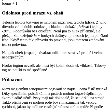
bonus + 1.
Odolnost proti mrazu vs. oheň
Tělesná teplota togwarů je mnohem nižší, než teplota lidská. Z toho
důvodu velmi dobře odolávají chladnu a dokáží přežívat i teploty
-20°C. Podotýkám bez oblečení. Není jim to nijak příjemné, ale
přežijí. Samozřejmě že v horkých deštných pralesech je jim poněkud
lépe. Když tento fakt převedu do pravidel, jsou mrazem zraňováni
jen za polovinu.
Naopak oheň je spaluje dvakrát tolik a tím se stává pro ně i velmi
nebezpečným.
Horko togům nevadí, ale musí být kolem dostatek vlhkosti. Takový
tog na poušti to má spočítané.
Přilnavost
Mezi magickými schopnostmi togwarů se najde i jedna čistě fyzická.
Díky speciálním polštářkům na prstech mohou togové šplhat i po
skoro hladké stěně. Prsty mají tak dokonalé, že se udrží i na stropě.
Takto přichycení se mohou pohybovat maximálně tak velkou
rychlostí, jakou by měli ne cestě (náročnost terénu může PJ podle