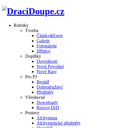
Rubriky
Tvorba
Články&Eseje
Galerie
Fotogalerie
Hřbitov
Doplňky
Dovednosti
Nová Povolání
Nové Rasy
Pro PJ
Bestiář
Dobrodružství
Předměty
Všeobecné
Downloady
Rozvoj DrD
Postavy
Alchymista
Alchymistické předměty