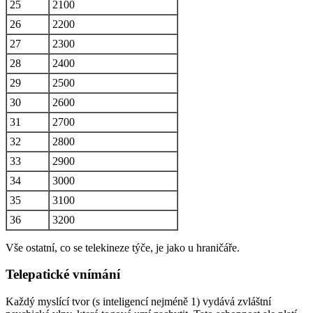
25
2100
26
2200
27
2300
28
2400
29
2500
30
2600
31
2700
32
2800
33
2900
34
3000
35
3100
36
3200
Vše ostatní, co se telekineze týče, je jako u hraničáře.
Telepatické vnímání
Každý myslící tvor (s inteligencí nejméně 1) vydává zvláštní