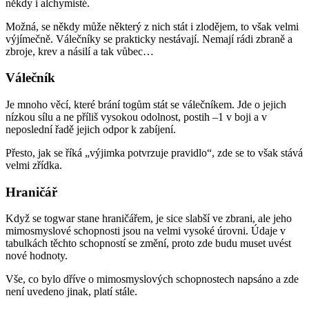
někdy i alchymisté.
Možná, se někdy může některý z nich stát i zlodějem, to však velmi
výjímečně. Válečníky se prakticky nestávají. Nemají rádi zbraně a
zbroje, krev a násilí a tak vůbec…
Válečník
Je mnoho věcí, které brání togům stát se válečníkem. Jde o jejich
nízkou sílu a ne příliš vysokou odolnost, postih –1 v boji a v
neposlední řadě jejich odpor k zabíjení.
Přesto, jak se říká „výjimka potvrzuje pravidlo“, zde se to však stává
velmi zřídka.
Hraničář
Když se togwar stane hraničářem, je sice slabší ve zbrani, ale jeho
mimosmyslové schopnosti jsou na velmi vysoké úrovni. Údaje v
tabulkách těchto schopností se změní, proto zde budu muset uvést
nové hodnoty.
Vše, co bylo dříve o mimosmyslových schopnostech napsáno a zde
není uvedeno jinak, platí stále.