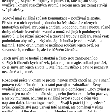
neobývají jeskyně. V tropických pralesech, kde nejsou skály
využívají kmenů rozložitých stromů a kolem nich (při zemi) stavějí
své přístřešky.
Togové mají zvláštní způsob komunikace – používají telepatie.
Přesto se u nich vyvinula jednoduchá řeč, složená z různých
hlubokých skřeků, mručení a chrčení. Podobnou mají i hudbu, různé
druhy nízkofrekvenčních zvonů a množství jiných podobných
nástrojů. Dále různé rákosové a dřevěné trouby a píšťaly. Není však
podmínkou aby měly nízký tón. Jejich hudba je velmi zvláštní a
tajemná. Tento druh umění je nedílnou součástí jejich bytí, při
slavnostech, meditacích, ale i v běžném životě…
Jejich myšlení je hodně abstraktní a často jsou zahloubaní do
složitých filozofických otázek, jako co je to magie, odkud pochází,
co je smyslem jejich života… Mají rádi mystično a baví je poznávat
neznámé a tajemné.
Rozdělení práce v kmeni je prosté, někteří muži chodí na lov a shání
potravu (všelikého druhu), ostatní pracují na zahrádkách. Ženy
vyrábějí jednoduché nástroje a starají se o domácnost. Chov zvířat je
omezen jen na několik málo slepic, nebo jiného exotického ptactva,
a hrstky murrugů. Murrug je zvláštní bytost (bude o něm více
napsáno dále), kterou togwarové používají k práci i jako jezdecké
zvíře. Zemědělství jaké užívají lidé neznají, ale pomáhají v růstu
rostlinám, jež jim dávají potravu. Mnohé i vysazují, avšak jen do