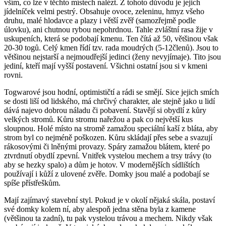
vším, co lze v těchto místech nalézt. Z tohoto důvodu je jejich
jídelníček velmi pestrý. Obsahuje ovoce, zeleninu, hmyz všeho
druhu, malé hlodavce a plazy i větší zvěř (samozřejmě podle
úlovku), ani chutnou rybou nepohrdnou. Tahle zvláštní rasa žije v
uskupeních, která se podobají kmenu. Ten čítá až 50, většinou však
20-30 togů. Celý kmen řídí tzv. rada moudrých (5-12členů). Jsou to
většinou nejstarší a nejmoudřejší jedinci (ženy nevyjímaje). Tito jsou
jediní, kteří mají vyšší postavení. Všichni ostatní jsou si v kmeni
rovni.
Togwarové jsou hodní, optimističtí a rádi se smějí. Sice jejich smích
se dosti liší od lidského, má chrčivý charakter, ale stejně jako u lidí
dává najevo dobrou náladu či pobavení. Stavějí si obydlí z kůry
velkých stromů. Kůru stromu nařežou a pak co největší kus
sloupnou. Holé místo na stromě zamažou speciální kaší z bláta, aby
strom byl co nejméně poškozen. Kůru skládají přes sebe a svazují
rákosovými či lněnými provazy. Spáry zamažou blátem, které po
ztvrdnutí obydlí zpevní. Vnitřek vystelou mechem a trsy trávy (to
aby se hezky spalo) a dům je hotov. V modernějších sídlištích
používají i kůží z ulovené zvěře. Domky jsou malé a podobají se
spíše přístřeškům.
Mají zajímavý stavební styl. Pokud je v okolí nějaká skála, postaví
své domky kolem ní, aby alespoň jedna stěna byla z kamene
(většinou ta zadní), tu pak vystelou trávou a mechem. Nikdy však