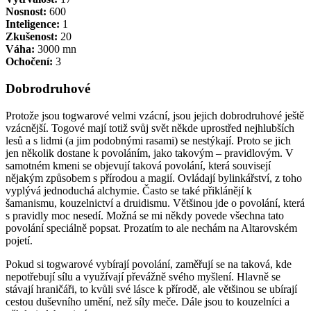
Nosnost:
600
Inteligence:
1
Zkušenost:
20
Váha:
3000 mn
Ochočení:
3
Dobrodruhové
Protože jsou togwarové velmi vzácní, jsou jejich dobrodruhové ještě
vzácnější. Togové mají totiž svůj svět někde uprostřed nejhlubších
lesů a s lidmi (a jim podobnými rasami) se nestýkají. Proto se jich
jen několik dostane k povoláním, jako takovým – pravidlovým. V
samotném kmeni se objevují taková povolání, která souvisejí
nějakým způsobem s přírodou a magií. Ovládají bylinkářství, z toho
vyplývá jednoduchá alchymie. Často se také přiklánějí k
šamanismu, kouzelnictví a druidismu. Většinou jde o povolání, která
s pravidly moc nesedí. Možná se mi někdy povede všechna tato
povolání speciálně popsat. Prozatím to ale nechám na Altarovském
pojetí.
Pokud si togwarové vybírají povolání, zaměřují se na taková, kde
nepotřebují sílu a využívají převážně svého myšlení. Hlavně se
stávají hraničáři, to kvůli své lásce k přírodě, ale většinou se ubírají
cestou duševního umění, než síly meče. Dále jsou to kouzelníci a