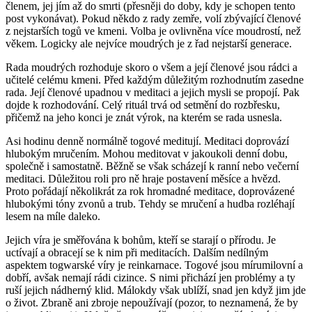
členem, jej jím až do smrti (přesněji do doby, kdy je schopen tento
post vykonávat). Pokud někdo z rady zemře, volí zbývající členové
z nejstarších togů ve kmeni. Volba je ovlivněna více moudrostí, než
věkem. Logicky ale nejvíce moudrých je z řad nejstarší generace.
Rada moudrých rozhoduje skoro o všem a její členové jsou rádci a
učitelé celému kmeni. Před každým důležitým rozhodnutím zasedne
rada. Její členové upadnou v meditaci a jejich mysli se propojí. Pak
dojde k rozhodování. Celý rituál trvá od setmění do rozbřesku,
přičemž na jeho konci je znát výrok, na kterém se rada usnesla.
Asi hodinu denně normálně togové meditují. Meditaci doprovází
hlubokým mručením. Mohou meditovat v jakoukoli denní dobu,
společně i samostatně. Běžně se však scházejí k ranní nebo večerní
meditaci. Důležitou roli pro ně hraje postavení měsíce a hvězd.
Proto pořádají několikrát za rok hromadné meditace, doprovázené
hlubokými tóny zvonů a trub. Tehdy se mručení a hudba rozléhají
lesem na míle daleko.
Jejich víra je směřována k bohům, kteří se starají o přírodu. Je
uctívají a obracejí se k nim při meditacích. Dalším nedílným
aspektem togwarské víry je reinkarnace. Togové jsou mírumilovní a
dobří, avšak nemají rádi cizince. S nimi přichází jen problémy a ty
ruší jejich nádherný klid. Málokdy však ublíží, snad jen když jim jde
o život. Zbraně ani zbroje nepoužívají (pozor, to neznamená, že by