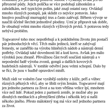
přirozené půdy. Jejich políčka se více podobají záhonkům a
zahrádkám, než typickým polím, jaké znají ostatní rasy. Ovládají
mnoho různých postupů, jak sklidit co nejvíce potravin. Jako
hnojivo používají murrugský trus a často zalévají. Během vývoje se
naučili účelně šlechtit jednotlivé plodiny. Umí je připravit tak dobře,
že obsahují velmi mnoho různých výživných prvků. S potravou tedy
nebývá problém.
Togwarové toho moc nepotřebují a k poklidnému životu jim postačí
pár jednoduchých věcí. Těch málo jedinců, kteří se zabývají
řemesly, se zaměřilo na výrobu hliněných nádob a nástrojů denní
potřeby. Ovládají také dovednosti lití a kutí kovu. Avšak jen málo
výrobků jsou zbraně. Převážnou část tvoří součásti nástrojů a v
neposlední řadě výroba zvonů, gongů a dalších kovových
hudebních nástrojů. V tomhle odvětví jsou velmi schopní. Dalo by
se říci, že jsou v hudbě opravdoví mistři.
Muži rádi ve volném čase vyrábějí ozdoby z kůže, peří a vůbec
různých pěkných věcí, aby se líbili svým ženám. Togwarové mají
jen jednoho partnera za život a na tom většina velice lpí, mnohem
více než lidé. Pokud jeden z partnerů zemře, je možné aby po
dlouhých meditacích a přemýšlení (třeba i několik let) si našli
někoho jiného. Přesto málokterý tog má více než jednoho partnera
za život.