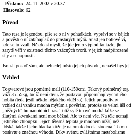
Přidáno:
24. 11. 2002 v 20:37
Hlasovalo:
62
Původ
Tato rasa je legendou, píše se o ní v pohádkách, vypráví se v bájích
a pověsti o ní zabíhají až do prastarých mýtů. Snad jen bohové ví,
kde se tu vzali. Někdo si myslí, že jde jen o výplod fantazie, jiní
zarytě věří v existenci těchto vzácných tvorů, v jejich nadpřirozené
síly a schopnosti.
Jsou-li posuď sám, ale nehledej místo jejich původu, nenašel bys jej.
Vzhled
Togwarové jsou poměrně malí (110-150cm). Takový průměrný tog
váží 35-55kg, tudíž není divu, že postavou připomínají vychrtlého
hobita (teda jestli někdo nějakého viděl :o). Jejich prapodivný
vzhled dal vzniku mnoha mýtům a pověrám, protože se velmi liší od
„běžných“ humanoidních ras. Totiž sytě tmavě modrá kůže se
žlutými skvrnkami není moc běžná. Ale to není vše. Na těle nemají
jediného chloupku. Jejich tělesná teplota je mnohem nižší, než
lidská, takže i jeho hladká kůže je na omak docela studená. To mu
poskytuje značnou výhodu. Díky svému zvláštnímu metabolismu