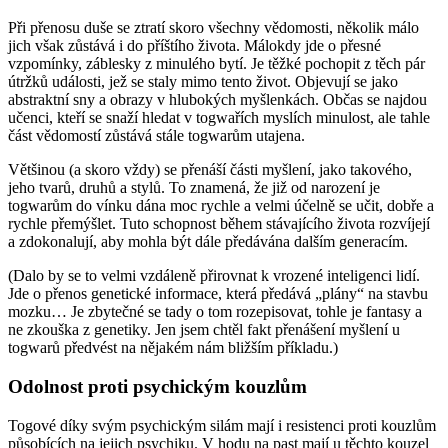
Při přenosu duše se ztratí skoro všechny vědomosti, několik málo
jich však zůstává i do příštího života. Málokdy jde o přesné
vzpomínky, záblesky z minulého bytí. Je těžké pochopit z těch pár
útržků události, jež se staly mimo tento život. Objevují se jako
abstraktní sny a obrazy v hlubokých myšlenkách. Občas se najdou
učenci, kteří se snaží hledat v togwařích myslích minulost, ale tahle
část vědomostí zůstává stále togwarům utajena.
Většinou (a skoro vždy) se přenáší části myšlení, jako takového,
jeho tvarů, druhů a stylů. To znamená, že již od narození je
togwarům do vínku dána moc rychle a velmi účelně se učit, dobře a
rychle přemýšlet. Tuto schopnost během stávajícího života rozvíjejí
a zdokonalují, aby mohla být dále předávána dalším generacím.
(Dalo by se to velmi vzdáleně přirovnat k vrozené inteligenci lidí.
Jde o přenos genetické informace, která předává „plány“ na stavbu
mozku… Je zbytečné se tady o tom rozepisovat, tohle je fantasy a
ne zkouška z genetiky. Jen jsem chtěl fakt přenášení myšlení u
togwarů předvést na nějakém nám bližším příkladu.)
Odolnost proti psychickým kouzlům
Togové díky svým psychickým silám mají i resistenci proti kouzlům
působících na jejich psychiku. V hodu na past mají u těchto kouzel