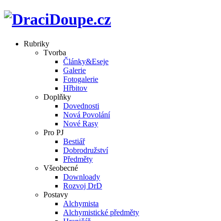
Rubriky
Tvorba
Články&Eseje
Galerie
Fotogalerie
Hřbitov
Doplňky
Dovednosti
Nová Povolání
Nové Rasy
Pro PJ
Bestiář
Dobrodružství
Předměty
Všeobecné
Downloady
Rozvoj DrD
Postavy
Alchymista
Alchymistické předměty