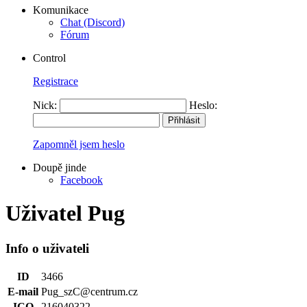
Komunikace
Chat (Discord)
Fórum
Control
Registrace
Nick:
Heslo:
Zapomněl jsem heslo
Doupě jinde
Facebook
Uživatel Pug
Info o uživateli
ID
3466
E-mail
Pug_szC@centrum.cz
ICQ
216040322