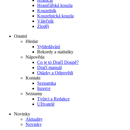
Hraničář
Hraničářská kouzla
Kouzelník
Kouzelnická kouzla
Válečník
Zloděj
Ostatní
Hledat
Vyhledávání
Rekordy a statistiky
Nápověda
Co je to Dračí Doupě?
Dračí manuál
Otázky a Odpovědi
Kontakt
Seznamka
Inzerce
Seznamy
Tvůrci a Redakce
Uživatelé
Novinky
Aktuality
Novinky