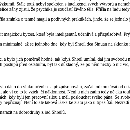
kumů. Stále totiž nebyl spokojen s inteligencí svých výtvorů a nemohl 
ce záhy zjistil, že psychika je součástí živého těla. Přišla na řadu tedy 
 zmínka o temné magii a podivných praktikách, jinde, že se jednalo jen o
 magickou bytost, která byla inteligentní, učenlivá a přizpůsobivá. Prý
minimálně, až se jednoho dne, kdy byl Shreil dea Sinuan na sklonku živo
níci a bylo jich poměrně hodně, tak když Shreil umíral, dal jim svobodu
vých postupů před ostatními, byl tak důkladný, že po něm nezbylo nic ví
 bylo dáno do vínku učení se a přizpůsobování, začali odkoukávat od osta
, ale ví co to je vztek, či náklonnost. Není u nich zatím tedy nějaká touh
obách, kdy byli jen pracovní silou a měli poslouchat svého pána. Se svo
y nepřiznají. Není to ale taková láska ke zlatu jako u trpaslíků. Nezradí 
narazit na dobrodruhy z řad Shreilů.