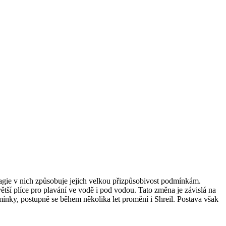
t magie v nich způsobuje jejich velkou přizpůsobivost podmínkám.
ětší plíce pro plavání ve vodě i pod vodou. Tato změna je závislá na
mínky, postupně se během několika let promění i Shreil. Postava však