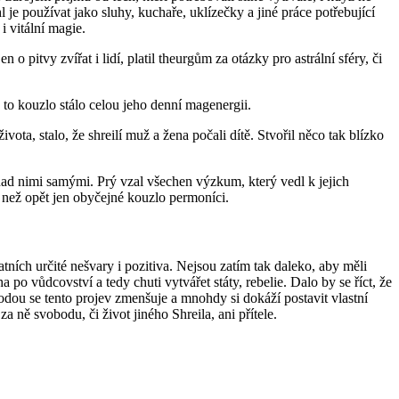
je používat jako sluhy, kuchaře, uklízečky a jiné práce potřebující
i vitální magie.
 pitvy zvířat i lidí, platil theurgům za otázky pro astrální sféry, či
 to kouzlo stálo celou jeho denní magenergii.
ta, stalo, že shreilí muž a žena počali dítě. Stvořil něco tak blízko
 nad nimi samými. Prý vzal všechen výzkum, který vedl k jejich
c, než opět jen obyčejné kouzlo permoníci.
tních určité nešvary i pozitiva. Nejsou zatím tak daleko, aby měli
a po vůdcovství a tedy chuti vytvářet státy, rebelie. Dalo by se říct, že
bodou se tento projev zmenšuje a mnohdy si dokáží postavit vlastní
za ně svobodu, či život jiného Shreila, ani přítele.