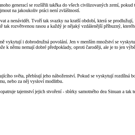
a mnoho generací se rozšířili takřka do všech civilizovaných zemí, poku
ajmout na jakoukoliv práci není zvláštností.
lovat a nenávidět. Tvoří tak svazky na kratší období, která se prodlužuj
tě tak rozvětvenou rasou a každý je nějaký vzdálenější příbuzný, kterého
vykytují i dobrodružná povolání. Jen v menším množství se vyskytují j
ože k němu nemají dobré předpoklady, oproti čaroději, ale je to jen výb
gujícího světa, přebírají jeho náboženství. Pokud se vyskytují rozdílná
mu, nebo za něj vysloví modlitbu.
opatruje tajemství jejich stvoření - sbírky samotného dea Sinuan a tak te