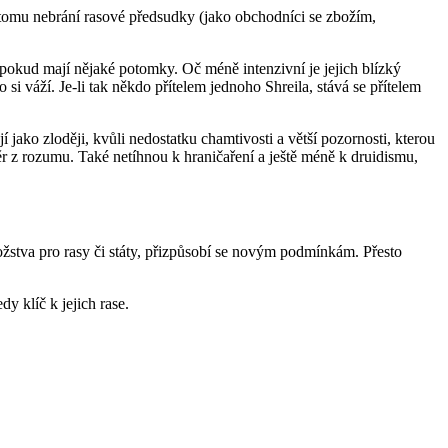
d tomu nebrání rasové předsudky (jako obchodníci se zbožím,
í, pokud mají nějaké potomky. Oč méně intenzivní je jejich blízký
 si váží. Je-li tak někdo přítelem jednoho Shreila, stává se přítelem
ako zloději, kvůli nedostatku chamtivosti a větší pozornosti, kterou
ěr z rozumu. Také netíhnou k hraničaření a ještě méně k druidismu,
 božstva pro rasy či státy, přizpůsobí se novým podmínkám. Přesto
dy klíč k jejich rase.