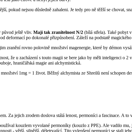
í, pokud nejsou důsledně zahaleni. Je tedy pro ně těžší se chovat, sna
 původ ještě vliv.
Mají tak zranitelnost N/2
(bílá střela). Také pobyt
, od deformací po dokonalé přizpůsobení. Záleží na podstatě magického m
jim zranění rovno polovině množství magenergie, které by démon vysál
stnost, že u zacházení s touto magii se bere jako by měli inteligenci o
ouboje, hraničářská magie ani alchymistická.
 množství 1mg = 1 život. Běžný alchymista ze Shreilů není schopen dest
. Za jejich zrodem doslova stálá lenost, permoníci a fascinace. A to v
še používal kouzlem vyvolané permoníky (kouzlo z PPE). Ale vadilo mu, j
nosti - větší, silnější, déletrvající. Tito vylepšení permoníci se stali je