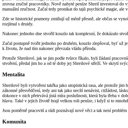
zrovna zručné pracovníky. Nově nabyté peníze Shreil investoval do výz
manuální zručnost. Začal tedy pronikat do tajů psychické magie, ale veli
Zde se historické prameny zmiňují už méně přesně, ale občas se vynořila
rozjímal s druidy.
Nakonec jednoho dne stvořil kouzlo tak komplexní, že dokázalo stvořit
Začal postupně tvořit jednoho po druhém, kouzlo zlepšoval, byť už jen 
k životu, že nad tím nakonec převzala vládu příroda.
Protože Shreilové, jak se jim podle tvůrce říkalo, byli žádaní pracov
stvoření, předal jim ho a od té doby jej Shreilové střeží. Ve skrytí s
Mentalita
Shreilové byli vytvořeni takřka jako utopistická rasa, ale protože jim
zákonné přesvědčení, tedy ani tak jako necítí nenávist, ctižádost, lásku
dokonce v nich přetrvává jistá míra poslušnosti, která byla třeba v d
hlavu. Také v jejich životě hrají velkou roli peníze, i když si to mnohd
Jsou poměrně pracovití a rádi poznávají nové věci a tak není problém 
Komunita