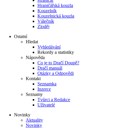
Hraničář
Hraničářská kouzla
Kouzelník
Kouzelnická kouzla
Válečník
Zloděj
Ostatní
Hledat
Vyhledávání
Rekordy a statistiky
Nápověda
Co je to Dračí Doupě?
Dračí manuál
Otázky a Odpovědi
Kontakt
Seznamka
Inzerce
Seznamy
Tvůrci a Redakce
Uživatelé
Novinky
Aktuality
Novinky