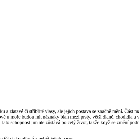
ku a zlatavé či stříbřité vlasy, ale jejich postava se značně mění. Čás
lové u moře budou mít náznaky blan mezi prsty, větší dlaně, chodidla a v
Tato schopnost jim ale zůstává po celý život, takže když se změní pod
 těla jako elfové a nebýt jejich barvy.