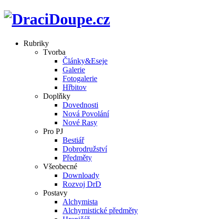
Rubriky
Tvorba
Články&Eseje
Galerie
Fotogalerie
Hřbitov
Doplňky
Dovednosti
Nová Povolání
Nové Rasy
Pro PJ
Bestiář
Dobrodružství
Předměty
Všeobecné
Downloady
Rozvoj DrD
Postavy
Alchymista
Alchymistické předměty