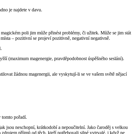
dno je najdete v davu.
 v magickém poli jim může přinést problémy, či užitek. Může se jim stát
ísta – pozitivní se projeví pozitivně, negativní negativně.
.
 2 vyšší (maximum magenergie, pravděpodobnost úspěšného seslání).
ilovat žádnou magenergii, ale vyskytují-li se ve vašem světě nějací
 tomto pořadí.
ak jsou neschopní, krátkodobí a nepoučitelní. Jako čaroděj s velkou
ho zdrojem příjmů od těch, kteří potřebovali silné vytrvalé, i když ne