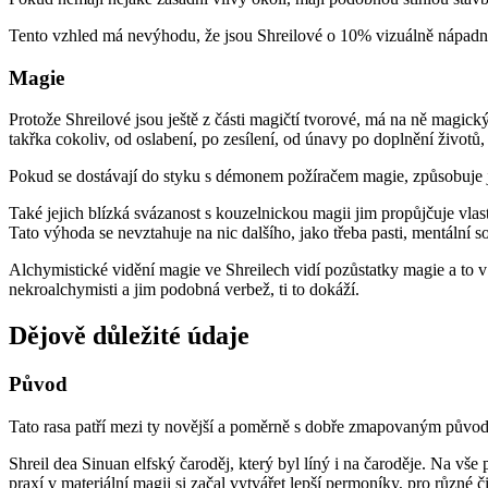
Tento vzhled má nevýhodu, že jsou Shreilové o 10% vizuálně nápadnějš
Magie
Protože Shreilové jsou ještě z části magičtí tvorové, má na ně magický
takřka cokoliv, od oslabení, po zesílení, od únavy po doplnění životů
Pokud se dostávají do styku s démonem požíračem magie, způsobuje 
Také jejich blízká svázanost s kouzelnickou magii jim propůjčuje vla
Tato výhoda se nevztahuje na nic dalšího, jako třeba pasti, mentální s
Alchymistické vidění magie ve Shreilech vidí pozůstatky magie a to v
nekroalchymisti a jim podobná verbež, ti to dokáží.
Dějově důležité údaje
Původ
Tato rasa patří mezi ty novější a poměrně s dobře zmapovaným původem
Shreil dea Sinuan elfský čaroděj, který byl líný i na čaroděje. Na v
praxí v materiální magii si začal vytvářet lepší permoníky, pro různé čin