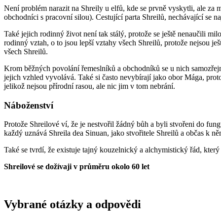
Není problém narazit na Shreily u elfů, kde se prvně vyskytli, ale z
obchodníci s pracovní silou). Cestující parta Shreilů, nechávající se n
Také jejich rodinný život není tak stálý, protože se ještě nenaučili mi
rodinný vztah, o to jsou lepší vztahy všech Shreilů, protože nejsou ješ
všech Shreilů.
Krom běžných povolání řemeslníků a obchodníků se u nich samozřejmě 
jejich vzhled vyvolává. Také si často nevybírají jako obor Mága, prot
jelikož nejsou přírodní rasou, ale nic jim v tom nebrání.
Náboženství
Protože Shreilové ví, že je nestvořil žádný bůh a byli stvořeni do fun
každý uznává Shreila dea Sinuan, jako stvořitele Shreilů a občas k ně
Také se tvrdí, že existuje tajný kouzelnický a alchymistický řád, který 
Shreilové se dožívaji v průměru okolo 60 let
Vybrané otázky a odpovědi