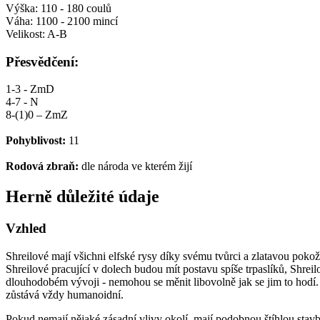
Výška: 110 - 180 coulů
Váha: 1100 - 2100 mincí
Velikost: A-B
Přesvědčení:
1-3 - ZmD
4-7 - N
8-(1)0 – ZmZ
Pohyblivost:
11
Rodová zbraň:
dle národa ve kterém žijí
Herně důležité údaje
Vzhled
Shreilové mají všichni elfské rysy díky svému tvůrci a zlatavou pokož
Shreilové pracující v dolech budou mít postavu spíše trpaslíků, Shrei
dlouhodobém vývoji - nemohou se měnit libovolně jak se jim to hodí. 
zůstává vždy humanoidní.
Pokud nemají nějaké zásadní vlivy okolí, mají podobnou štíhlou stavbu