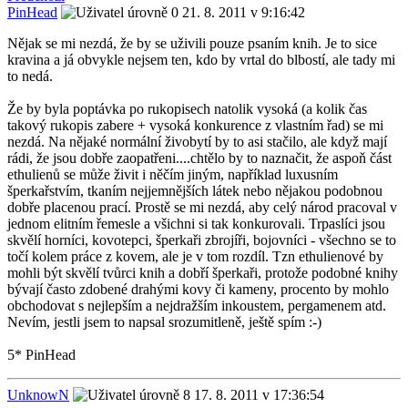
PinHead
21. 8. 2011 v 9:16:42
Nějak se mi nezdá, že by se uživili pouze psaním knih. Je to sice
kravina a já obvykle nejsem ten, kdo by vrtal do blbostí, ale tady mi
to nedá.
Že by byla poptávka po rukopisech natolik vysoká (a kolik čas
takový rukopis zabere + vysoká konkurence z vlastním řad) se mi
nezdá. Na nějaké normální živobytí by to asi stačilo, ale když mají
rádi, že jsou dobře zaopatřeni....chtělo by to naznačit, že aspoň část
ethulienů se může živit i něčím jiným, například luxusním
šperkařstvím, tkaním nejjemnějších látek nebo nějakou podobnou
dobře placenou prací. Prostě se mi nezdá, aby celý národ pracoval v
jednom elitním řemesle a všichni si tak konkurovali. Trpaslíci jsou
skvělí horníci, kovotepci, šperkaři zbrojíři, bojovníci - všechno se to
točí kolem práce z kovem, ale je v tom rozdíl. Tzn ethulienové by
mohli být skvělí tvůrci knih a dobří šperkaři, protože podobné knihy
bývají často zdobené drahými kovy či kameny, procento by mohlo
obchodovat s nejlepším a nejdražším inkoustem, pergamenem atd.
Nevím, jestli jsem to napsal srozumitleně, ještě spím :-)
5* PinHead
UnknowN
17. 8. 2011 v 17:36:54