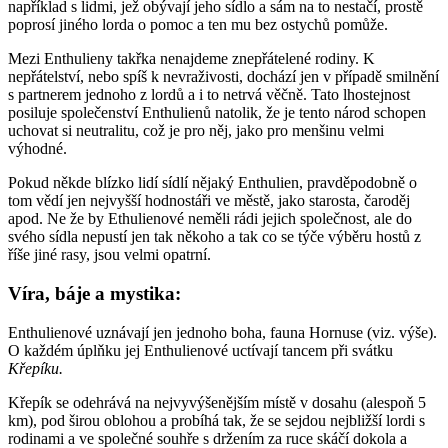
například s lidmi, jež obývají jeho sídlo a sám na to nestačí, prostě
poprosí jiného lorda o pomoc a ten mu bez ostychů pomůže.
Mezi Enthulieny takřka nenajdeme znepřátelené rodiny. K
nepřátelství, nebo spíš k nevraživosti, dochází jen v případě smilnění
s partnerem jednoho z lordů a i to netrvá věčně. Tato lhostejnost
posiluje společenství Enthulienů natolik, že je tento národ schopen
uchovat si neutralitu, což je pro něj, jako pro menšinu velmi
výhodné.
Pokud někde blízko lidí sídlí nějaký Enthulien, pravděpodobně o
tom vědí jen nejvyšší hodnostáři ve městě, jako starosta, čaroděj
apod. Ne že by Ethulienové neměli rádi jejich společnost, ale do
svého sídla nepustí jen tak někoho a tak co se týče výběru hostů z
říše jiné rasy, jsou velmi opatrní.
Víra, báje a mystika:
Enthulienové uznávají jen jednoho boha, fauna Hornuse (viz. výše).
O každém úplňku jej Enthulienové uctívají tancem při svátku
Křepíku.
Křepík se odehrává na nejvyvýšenějším místě v dosahu (alespoň 5
km), pod širou oblohou a probíhá tak, že se sejdou nejbližší lordi s
rodinami a ve společné souhře s držením za ruce skáčí dokola a