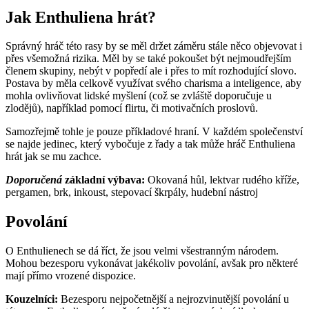
Jak Enthuliena hrát?
Správný hráč této rasy by se měl držet záměru stále něco objevovat i
přes všemožná rizika. Měl by se také pokoušet být nejmoudřejším
členem skupiny, nebýt v popředí ale i přes to mít rozhodující slovo.
Postava by měla celkově využívat svého charisma a inteligence, aby
mohla ovlivňovat lidské myšlení (což se zvláště doporučuje u
zlodějů), například pomocí flirtu, či motivačních proslovů.
Samozřejmě tohle je pouze příkladové hraní. V každém společenství
se najde jedinec, který vybočuje z řady a tak může hráč Enthuliena
hrát jak se mu zachce.
Doporučená
základní výbava:
Okovaná hůl, lektvar rudého kříže,
pergamen, brk, inkoust, stepovací škrpály, hudební nástroj
Povolání
O Enthulienech se dá říct, že jsou velmi všestranným národem.
Mohou bezesporu vykonávat jakékoliv povolání, avšak pro některé
mají přímo vrozené dispozice.
Kouzelníci:
Bezesporu nejpočetnější a nejrozvinutější povolání u