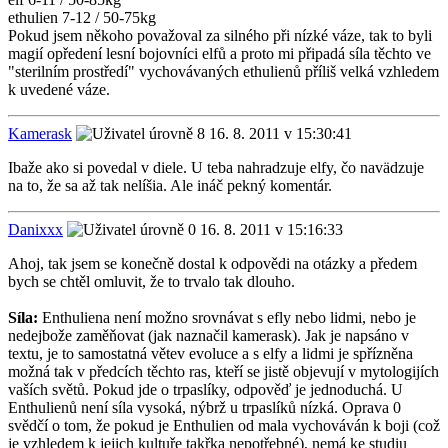
ethulien 7-12 / 50-75kg
Pokud jsem někoho považoval za silného při nízké váze, tak to byli
magií opředení lesní bojovníci elfů a proto mi připadá síla těchto ve
"sterilním prostředí" vychovávaných ethulienů příliš velká vzhledem
k uvedené váze.
Kamerask
16. 8. 2011 v 15:30:41
Ibaže ako si povedal v diele. U teba nahradzuje elfy, čo navädzuje
na to, že sa až tak nelíšia. Ale ináč pekný komentár.
Danixxx
16. 8. 2011 v 15:16:33
Ahoj, tak jsem se konečně dostal k odpovědi na otázky a předem
bych se chtěl omluvit, že to trvalo tak dlouho.
Síla:
Enthuliena není možno srovnávat s efly nebo lidmi, nebo je
nedejbože zaměňovat (jak naznačil kamerask). Jak je napsáno v
textu, je to samostatná větev evoluce a s elfy a lidmi je spřízněna
možná tak v předcích těchto ras, kteří se jistě objevují v mytologijích
vaších světů. Pokud jde o trpaslíky, odpověď je jednoduchá. U
Enthulienů není síla vysoká, nýbrž u trpaslíků nízká. Oprava 0
svědčí o tom, že pokud je Enthulien od mala vychováván k boji (což
je vzhledem k jejich kultuře takřka nepotřebné), nemá ke studiu