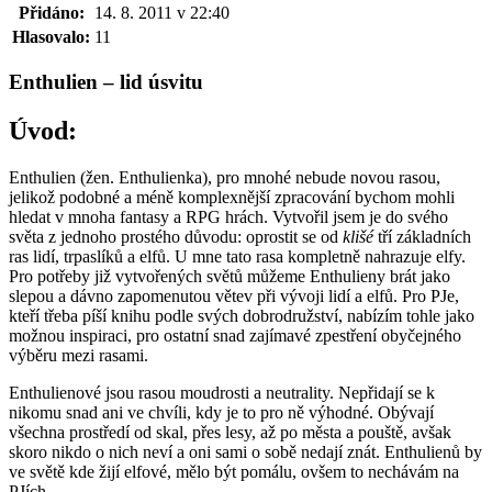
Přidáno:
14. 8. 2011 v 22:40
Hlasovalo:
11
Enthulien – lid úsvitu
Úvod:
Enthulien (žen. Enthulienka), pro mnohé nebude novou rasou,
jelikož podobné a méně komplexnější zpracování bychom mohli
hledat v mnoha fantasy a RPG hrách. Vytvořil jsem je do svého
světa z jednoho prostého důvodu: oprostit se od
klišé
tří základních
ras lidí, trpaslíků a elfů. U mne tato rasa kompletně nahrazuje elfy.
Pro potřeby již vytvořených světů můžeme Enthulieny brát jako
slepou a dávno zapomenutou větev při vývoji lidí a elfů. Pro PJe,
kteří třeba píší knihu podle svých dobrodružství, nabízím tohle jako
možnou inspiraci, pro ostatní snad zajímavé zpestření obyčejného
výběru mezi rasami.
Enthulienové jsou rasou moudrosti a neutrality. Nepřidají se k
nikomu snad ani ve chvíli, kdy je to pro ně výhodné. Obývají
všechna prostředí od skal, přes lesy, až po města a pouště, avšak
skoro nikdo o nich neví a oni sami o sobě nedají znát. Enthulienů by
ve světě kde žijí elfové, mělo být pomálu, ovšem to nechávám na
PJích.