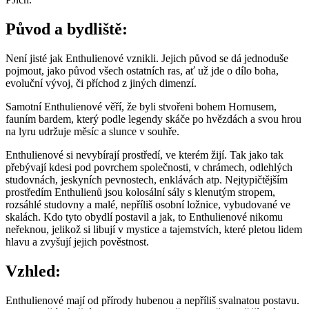
Původ a bydliště:
Není jisté jak Enthulienové vznikli. Jejich původ se dá jednoduše
pojmout, jako původ všech ostatních ras, ať už jde o dílo boha,
evoluční vývoj, či příchod z jiných dimenzí.
Samotní Enthulienové věří, že byli stvořeni bohem Hornusem,
fauním bardem, který podle legendy skáče po hvězdách a svou hrou
na lyru udržuje měsíc a slunce v souhře.
Enthulienové si nevybírají prostředí, ve kterém žijí. Tak jako tak
přebývají kdesi pod povrchem společnosti, v chrámech, odlehlých
studovnách, jeskyních pevnostech, enklávách atp. Nejtypičtějším
prostředím Enthulienů jsou kolosální sály s klenutým stropem,
rozsáhlé studovny a malé, nepříliš osobní ložnice, vybudované ve
skalách. Kdo tyto obydlí postavil a jak, to Enthulienové nikomu
neřeknou, jelikož si libují v mystice a tajemstvích, které pletou lidem
hlavu a zvyšují jejich pověstnost.
Vzhled:
Enthulienové mají od přírody hubenou a nepříliš svalnatou postavu.