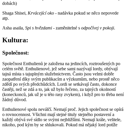
dobách)
Shaga Shisei,
Krvácející oko
- nadávka pokud se něco nepovede
atp.
Asha asaila,
Spi s hvězdami
- zaměnitelné s
odpočívej v pokoji
.
Kultura:
Společnost:
Společnost Enthulienů je založena na jedincích, roztroušených po
celém světě. Enthulienové, jež sebe sami nazývají lordy, obývají
tajná místa s tajuplným služebnictvem. Často jsou velmi dobře
zaopatření díky svým publikacím a výzkumům, nebo prostě něco
zdědí po svých předchůdcích. Lordi se setkávají často, dokonce
častěji, než se zdá a to, jak už bylo řečeno, za tajných okolností
(koneckonců, jak už je u této rasy zvykem), i když pro to třeba není
žádný důvod.
Enthulienové spolu neválčí. Nemají proč. Jejich společnost se opírá
o rovnocennost. Všichni mají stejné tituly stejného postavení a
každý obývá své sídlo se svými nejbližšími. Nemají krále, velitele,
nikoho, pod kým by se shlukovali. Pokud má nějaký lord potíže