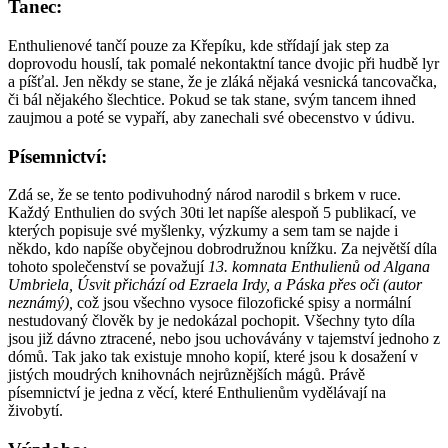
Tanec:
Enthulienové tančí pouze za Křepíku, kde střídají jak step za
doprovodu houslí, tak pomalé nekontaktní tance dvojic při hudbě lyr
a píšťal. Jen někdy se stane, že je zláká nějaká vesnická tancovačka,
či bál nějakého šlechtice. Pokud se tak stane, svým tancem ihned
zaujmou a poté se vypaří, aby zanechali své obecenstvo v údivu.
Písemnictví:
Zdá se, že se tento podivuhodný národ narodil s brkem v ruce.
Každý Enthulien do svých 30ti let napíše alespoň 5 publikací, ve
kterých popisuje své myšlenky, výzkumy a sem tam se najde i
někdo, kdo napíše obyčejnou dobrodružnou knížku. Za největší díla
tohoto společenství se považují
13. komnata Enthulienů od Algana
Umbriela, Úsvit přichází od Ezraela Irdy, a Páska přes oči (autor
neznámý),
což jsou všechno vysoce filozofické spisy a normální
nestudovaný člověk by je nedokázal pochopit. Všechny tyto díla
jsou již dávno ztracené, nebo jsou uchovávány v tajemství jednoho z
dómů. Tak jako tak existuje mnoho kopií, které jsou k dosažení v
jistých moudrých knihovnách nejrůznějších mágů. Právě
písemnictví je jedna z věcí, které Enthulienům vydělávají na
živobytí.