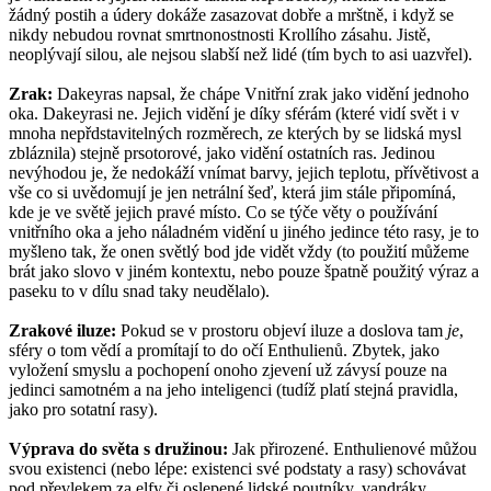
žádný postih a údery dokáže zasazovat dobře a mrštně, i když se
nikdy nebudou rovnat smrtnonostnosti Krollího zásahu. Jistě,
neoplývají silou, ale nejsou slabší než lidé (tím bych to asi uazvřel).
Zrak:
Dakeyras napsal, že chápe Vnitřní zrak jako vidění jednoho
oka. Dakeyrasi ne. Jejich vidění je díky sférám (které vidí svět i v
mnoha nepřdstavitelných rozměrech, ze kterých by se lidská mysl
zbláznila) stejně prsotorové, jako vidění ostatních ras. Jedinou
nevýhodou je, že nedokáží vnímat barvy, jejich teplotu, přívětivost a
vše co si uvědomují je jen netrální šeď, která jim stále připomíná,
kde je ve světě jejich pravé místo. Co se týče věty o používání
vnitřního oka a jeho náladném vidění u jiného jedince této rasy, je to
myšleno tak, že onen světlý bod jde vidět vždy (to použití můžeme
brát jako slovo v jiném kontextu, nebo pouze špatně použitý výraz a
paseku to v dílu snad taky neudělalo).
Zrakové iluze:
Pokud se v prostoru objeví iluze a doslova tam
je
,
sféry o tom vědí a promítají to do očí Enthulienů. Zbytek, jako
vyložení smyslu a pochopení onoho zjevení už závysí pouze na
jedinci samotném a na jeho inteligenci (tudíž platí stejná pravidla,
jako pro sotatní rasy).
Výprava do světa s družinou:
Jak přirozené. Enthulienové můžou
svou existenci (nebo lépe: existenci své podstaty a rasy) schovávat
pod převlekem za elfy či oslepené lidské poutníky, vandráky,