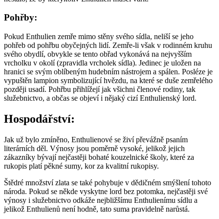
Pohřby:
Pokud Enthulien zemře mimo stěny svého sídla, neliší se jeho
pohřeb od pohřbu obyčejných lidí. Zemře-li však v rodinném kruhu
svého obydlí, obvykle se tento obřad vykonává na nejvyšším
vrcholku v okolí (zpravidla vrcholek sídla). Jedinec je uložen na
hranici se svým oblíbeným hudebním nástrojem a spálen. Posléze je
vypuštěn lampion symbolizující hvězdu, na které se duše zemřelého
později usadí. Pohřbu přihlížejí jak všichni členové rodiny, tak
služebnictvo, a občas se objeví i nějaký cizí Enthulienský lord.
Hospodářství:
Jak už bylo zmíněno, Enthulienové se živí převážně psaním
literárních děl. Výnosy jsou poměrně vysoké, jelikož jejich
zákazníky bývají nejčastěji bohaté kouzelnické školy, které za
rukopis platí pěkné sumy, kor za kvalitní rukopisy.
Štědré množství zlata se také pohybuje v dědičném smýšlení tohoto
národa. Pokud se někde vyskytne lord bez potomka, nejčastěji své
výnosy i služebnictvo odkáže nejbližšímu Enthulienímu sídlu a
jelikož Enthulienů není hodně, tato suma pravidelně narůstá.