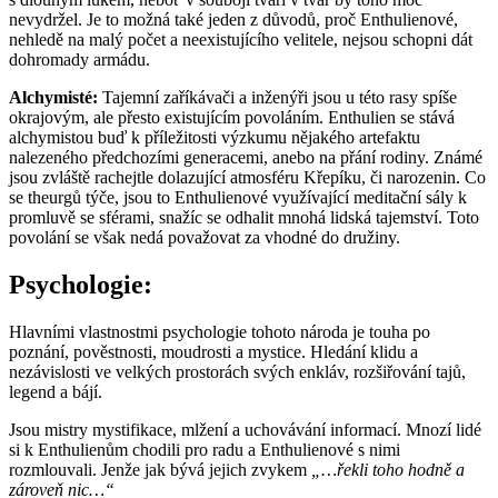
nevydržel. Je to možná také jeden z důvodů, proč Enthulienové,
nehledě na malý počet a neexistujícího velitele, nejsou schopni dát
dohromady armádu.
Alchymisté:
Tajemní zaříkávači a inženýři jsou u této rasy spíše
okrajovým, ale přesto existujícím povoláním. Enthulien se stává
alchymistou buď k příležitosti výzkumu nějakého artefaktu
nalezeného předchozími generacemi, anebo na přání rodiny. Známé
jsou zvláště rachejtle dolazující atmosféru Křepíku, či narozenin. Co
se theurgů týče, jsou to Enthulienové využívající meditační sály k
promluvě se sférami, snažíc se odhalit mnohá lidská tajemství. Toto
povolání se však nedá považovat za vhodné do družiny.
Psychologie:
Hlavními vlastnostmi psychologie tohoto národa je touha po
poznání, pověstnosti, moudrosti a mystice. Hledání klidu a
nezávislosti ve velkých prostorách svých enkláv, rozšiřování tajů,
legend a bájí.
Jsou mistry mystifikace, mlžení a uchovávání informací. Mnozí lidé
si k Enthulienům chodili pro radu a Enthulienové s nimi
rozmlouvali. Jenže jak bývá jejich zvykem
„…řekli toho hodně a
zároveň nic…“