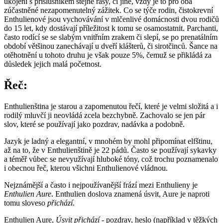
ukojení s příslušníkem stejné rasy, či jiné, vždy je to pro oba
zúčastněné nezapomenutelný zážitek. Co se týče rodin, čistokrevní
Enthulienové jsou vychovávání v mlčenlivé domácnosti dvou rodičů
do 15 let, kdy dostávají příležitost k tomu se osamostatnit. Parchanti,
často rodící se se slabým vnitřním zrakem či slepí, se po prenatálním
období většinou zanechávají u dveří klášterů, či sirotčinců. Šance na
otěhotnění u tohoto druhu je však pouze 5%, čemuž se přikládá za
důsledek jejich malá početnost.
Řeč:
Enthulienština je starou a zapomenutou řečí, které je velmi složitá a i
rodilý mluvčí ji neovládá zcela bezchybně. Zachovalo se jen pár
slov, které se používají jako pozdrav, nadávka a podobně.
Jazyk je ladný a elegantní, v mnohém by mohl připomínat elfštinu,
až na to, že v Enthulienštině je 22 pádů. Často se používají sykavky
a téměř vůbec se nevyužívají hluboké tóny, což trochu poznamenalo
i obecnou řeč, kterou všichni Enthulienové vládnou.
Nejznámější a často i nejpoužívanější frází mezi Enthulieny je
Enthulien Aure
. Enthulien doslova znamená úsvit, Aure je naproti
tomu sloveso
přichází
.
Enthulien Aure,
Úsvit přichází
- pozdrav, heslo (například v těžkých