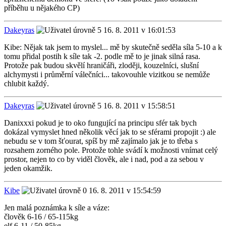
příběhu u nějakého CP)
Dakeyras
16. 8. 2011 v 16:01:53
Kibe: Nějak tak jsem to myslel... mě by skutečně seděla síla 5-10 a k
tomu přidal postih k síle tak -2. podle mě to je jinak silná rasa.
Protože pak budou skvělí hraničáři, zloději, kouzelníci, slušní
alchymysti i průměrní válečníci... takovouhle vizitkou se nemůže
chlubit každý.
Dakeyras
16. 8. 2011 v 15:58:51
Danixxxi pokud je to oko fungující na principu sfér tak bych
dokázal vymyslet hned několik věcí jak to se sférami propojit :) ale
nebudu se v tom šťourat, spíš by mě zajímalo jak je to třeba s
rozsahem zorného pole. Protože tohle svádí k možnosti vnímat celý
prostor, nejen to co by viděl člověk, ale i nad, pod a za sebou v
jeden okamžik.
Kibe
16. 8. 2011 v 15:54:59
Jen malá poznámka k síle a váze:
člověk 6-16 / 65-115kg
elf 6-11 / 50-85kg