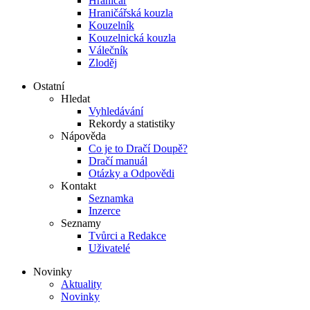
Hraničář
Hraničářská kouzla
Kouzelník
Kouzelnická kouzla
Válečník
Zloděj
Ostatní
Hledat
Vyhledávání
Rekordy a statistiky
Nápověda
Co je to Dračí Doupě?
Dračí manuál
Otázky a Odpovědi
Kontakt
Seznamka
Inzerce
Seznamy
Tvůrci a Redakce
Uživatelé
Novinky
Aktuality
Novinky