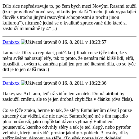
Dílo sice nepředstavuje to, po čem bych mezi Novými Rasami toužil
(tzn.: pravidlově nové rasy, nikoliv jen další "trochu jinak vypadající
člověk s trochu jinými rasovými schopnostmi a trochu jinou
kulturou"), nicméně jedná se o kvalitně zpracované dílo které si
zaslouží minimálně ty 4* ;-)
Danixxx
16. 8. 2011 v 18:23:57
kamrask: Díky za reputaci, potěšila :) Jinak co se týče toho, že v
mém světě nahrazují elfy, tak to proto, že nemám rád klišé lidí, elfů,
trpaslíků... ovšem ta záměna platí jen pro mé literární díla, co se týče
drd je to jen další rasa :)
Danixxx
16. 8. 2011 v 18:22:36
Dakeyras: Ach ano, teď už vidím ten zmatek. Dobrá atribut by
zasloužil změnu, ale to je jen drobná chybička v článku (dva čísla).
Co se týče zraku, berme to tak, že sféry Enthulienům dávají pouze
ztracený dar vidění, ale nic navíc. Samozřejmě mě s tím napadlo
plno možností, jako například dávno vyhnaný Enthuliení
poustevník, kterého odvrhly sféry a tak je teď slepý, nebo pyrofor
velmistr, který umí vidět prostor jakoby z pohledu 3. osoby, díky
zpřízněnému démonu ve sféře. (To však pouze jako doladění