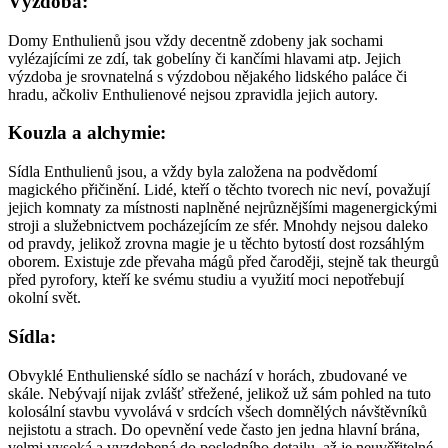
Výzdoba:
Domy Enthulienů jsou vždy decentně zdobeny jak sochami
vylézajícími ze zdí, tak gobelíny či kančími hlavami atp. Jejich
výzdoba je srovnatelná s výzdobou nějakého lidského paláce či
hradu, ačkoliv Enthulienové nejsou zpravidla jejich autory.
Kouzla a alchymie:
Sídla Enthulienů jsou, a vždy byla založena na podvědomí
magického přičinění. Lidé, kteří o těchto tvorech nic neví, považují
jejich komnaty za místnosti naplněné nejrůznějšími magenergickými
stroji a služebnictvem pocházejícím ze sfér. Mnohdy nejsou daleko
od pravdy, jelikož zrovna magie je u těchto bytostí dost rozsáhlým
oborem. Existuje zde převaha mágů před čaroději, stejně tak theurgů
před pyrofory, kteří ke svému studiu a využití moci nepotřebují
okolní svět.
Sídla:
Obvyklé Enthulienské sídlo se nachází v horách, zbudované ve
skále. Nebývají nijak zvlášť střežené, jelikož už sám pohled na tuto
kolosální stavbu vyvolává v srdcích všech domnělých návštěvníků
nejistotu a strach. Do opevnění vede často jen jedna hlavní brána,
velmi vysoká a vyzdobená do posledního detailu, až je neuvěřitelné