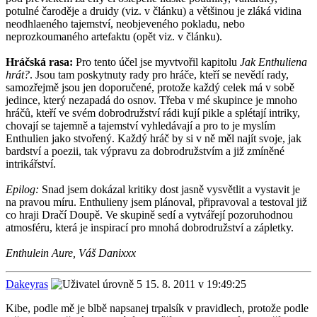
potulné čaroděje a druidy (viz. v článku) a většinou je zláká vidina
neodhlaeného tajemství, neobjeveného pokladu, nebo
neprozkoumaného artefaktu (opět viz. v článku).
Hráčská rasa:
Pro tento účel jse myvtvořil kapitolu
Jak Enthuliena
hrát?
. Jsou tam poskytnuty rady pro hráče, kteří se nevědí rady,
samozřejmě jsou jen doporučené, protože každý celek má v sobě
jedince, který nezapadá do osnov. Třeba v mé skupince je mnoho
hráčů, kteří ve svém dobrodružství rádi kují pikle a splétají intriky,
chovají se tajemně a tajemství vyhledávají a pro to je myslím
Enthulien jako stvořený. Každý hráč by si v ně měl najít svoje, jak
bardství a poezii, tak výpravu za dobrodružstvím a již zmíněné
intrikářství.
Epilog:
Snad jsem dokázal kritiky dost jasně vysvětlit a vystavit je
na pravou míru. Enthulieny jsem plánoval, připravoval a testoval již
co hraji Dračí Doupě. Ve skupině sedí a vytvářejí pozoruhodnou
atmosféru, která je inspirací pro mnohá dobrodružství a zápletky.
Enthulein Aure, Váš Danixxx
Dakeyras
15. 8. 2011 v 19:49:25
Kibe, podle mě je blbě napsanej trpalsík v pravidlech, protože podle