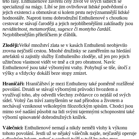
této rasy. Enthulienové zavření celý život ve svých sídlech se
specializují na mágy. Líbí se jim ovlivňovat lidské podvědomí o
jejich existenci a obmotávat si kolem prstu nejvýznamnější lidské
hodnostáře. Naproti tomu dobrodružní Enthulienové s choutkou
cestovat se stávají čaroději a jejich nejoblíbenějšími zaklínadly jsou
neviditelnost, metamorfóza, sugesce či montyho čardáš
.
Nejoblíbenějším přítelíčkem je ďáblík.
Zloději:
Velké množství zlata se v kasách Enthulienů neobjevilo
zrovna nejčistší cestou. Mnohé družinky se zaměřením na hledání
artefaktů si zajistily služby Enthulieního zloděje, už jen pro jejich
užitečnou vlastnost vidět ve tmě a cit pro obratnost. Navíc
Enthulienové jsou také výbornými vrahy. Pohybují se tiše, útočí z
výšky a vždycky dokáží beze stopy zmizet.
Hraničáři:
Hraničářství je mezi Enthulieny také poměrně rozšířené
povolání. Druidi se stávají výbornými průvodci hvozdem a
využívají toho, aby odvedli všechny zvědavce co nejdál od svých
sídel. Volný čas tráví zamyšlením se nad přírodou a životem a
nechávají vzniknout velkolepým filozofickým spisům. Chodci jsou
mimo své nadání působit na lidi svými tajemnými schopnostmi také
výborní spisovatelé dobrodružných knížek.
Válečníci:
Enthulienové nemají a nikdy neměli vlohy k výkonu
tohoto povolání. Jestli už se nějaký válečník najde, nejčastěji operuje
s dlouhým lukem, neboť v souboji tváří v tvář by toho moc