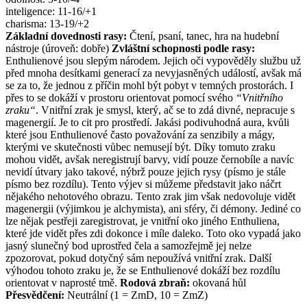
inteligence: 11-16/+1
charisma: 13-19/+2
Základní dovednosti rasy:
Čtení, psaní, tanec, hra na hudební
nástroje (úroveň: dobře)
Zvláštní schopnosti podle rasy:
Enthulienové jsou slepým národem. Jejich oči vypověděly službu už
před mnoha desítkami generací za nevyjasněných událostí, avšak má
se za to, že jednou z příčin mohl být pobyt v temných prostorách. I
přes to se dokáží v prostoru orientovat pomocí svého
“Vnitřního
zraku“
. Vnitřní zrak je smysl, který, ač se to zdá divné, nepracuje s
magenergií. Je to cit pro prostředí. Jakási podivuhodná aura, kvůli
které jsou Enthulienové často považování za senzibily a mágy,
kterými ve skutečnosti vůbec nemusejí být. Díky tomuto zraku
mohou vidět, avšak neregistrují barvy, vidí pouze černobíle a navíc
nevidí útvary jako takové, nýbrž pouze jejich rysy (písmo je stále
písmo bez rozdílu). Tento výjev si můžeme představit jako náčrt
nějakého nehotového obrazu. Tento zrak jim však nedovoluje vidět
magenergii (výjimkou je alchymista), ani sféry, či démony. Jediné co
lze nějak pestřeji zaregistrovat, je vnitřní oko jiného Enthuliena,
které jde vidět přes zdi dokonce i míle daleko. Toto oko vypadá jako
jasný slunečný bod uprostřed čela a samozřejmě jej nelze
zpozorovat, pokud dotyčný sám nepoužívá vnitřní zrak. Další
výhodou tohoto zraku je, že se Enthulienové dokáží bez rozdílu
orientovat v naprosté tmě.
Rodová zbraň:
okovaná hůl
Přesvědčení:
Neutrální (1 = ZmD, 10 = ZmZ)