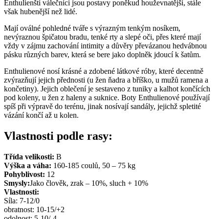
Enthulienští válečníci jsou postavy poněkud houževnatější, stále
však hubenější než lidé.
Mají oválné pohledné tváře s výrazným tenkým nosíkem,
nevýraznou špičatou bradu, tenké rty a slepé oči, přes které mají
vždy v zájmu zachování intimity a důvěry převázanou hedvábnou
pásku různých barev, která se bere jako doplněk jdoucí k šatům.
Enthulienové nosí krásné a zdobené látkové róby, které decentně
zvýrazňují jejich přednosti (u žen ňadra a bříško, u mužů ramena a
končetiny). Jejich oblečení je sestaveno z tuniky a kalhot končících
pod koleny, u žen z haleny a suknice. Boty Enthulienové používají
spíš při výpravě do terénu, jinak nosívají sandály, jejichž spletité
vázání končí až u kolen.
Vlastnosti podle rasy:
Třída velikosti:
B
Výška a váha:
160-185 coulů, 50 – 75 kg
Pohyblivost:
12
Smysly:
Jako člověk, zrak – 10%, sluch + 10%
Vlastnosti:
Síla: 7-12/0
obratnost: 10-15/+2
odolnost: 5-10/-4