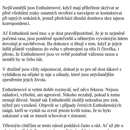
Nejšťastnější jsou Enthulienové, když mají příležitost skrývat se
před všedními zraky ostatních stvoření a navzájem se kontaktovat
při tajných setkáních, jemuž předchází dlouhá domluva skrz tajnou
korespondenci.
Ač Enthulienů není moc a je dost pravděpodobné, že je to nejméně
početná rasa, jsou poměrně společenští a některým vyvoleným lidem
dovolují je navštěvovat. Ba dokonce si libují v tom, když je jejich
lidští přátelé vytáhnou do světa v přestrojení za elfa či člověka, i
přesto, že Enthulienové jsou ve světě poměrně váženou rasou a
neměli by se čeho bát.
V družině jsou vždy nápomocní, dokud je to pro ně dost lákavé s
vyhlídkou na nějaké ty taje a záhady, které jsou nejvítanějším
zpestřením jejich života.
Enthulienové si velmi dobře rozmyslí, než něco řeknou. Nejsou
náladoví, výbušní, ani agresivní. Nikoho nezabijí, pokud k tomu
nemají důvod. Stejně tak Enthulienští zloději nekradou pro zisk,
nýbrž pro vzrušení. Objevili se i případy černých Enthulienských
mágů, kteří se vydali na zcestí jenom kvůli tomu, že to bylo
zakázané a tak se museli schovávat v ústranní.
Tělesným chtíčům se tento národ poddává často a rád. Ať už jde o