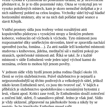
představit si, že je to dílo pozemské ruky. Okna se vyskytují jen ve
vysoko položených místech, kam je skoro nemožné došplhat a je z
nich nádherný pohled na celou krajinu. Vrcholky sídel bývají hladké
horizontální struktury, aby se na nich dali pořádat tajné seance a
slavit Křepík.
Vnitřní prostory sídla jsou tvořeny velmi rozsáhlými atrii
kopulovitého půdorysu s vysokými stropy a širokým pruhem
koberce, vedoucím od východu k východu. Tyto místnosti jsou
rozpoznatelné díky uměleckým skvostům, které se zpravidla nachází
uprostřed (socha, fontána…). Za atrii nadále leží konkrétní místnosti:
studovna s knihovnou, jídelna, meditační sál s malými pokoji po
stranách, společenské místnosti atd. Říká se také, že z každé
místnosti v sídle Enthulienů vede jeden tajný východ kamsi do
neznáma, ovšem to mohou být jenom pověry.
V jednom sídle vždy bydlí jenom jedna rodina čítající okolo 10.
členů se svým služebnictvem. Právě služebnictvo je nejstarší a
nejpozoruhodnější taj těchto podivných a velkolepých sídel, jelikož
nikdo krom Enthulienů neví, co jsou tito tvorové zač. V bájích a
příbězích je služebnictvo spodobňováno s neznámými bytostmi z
lesů, vílami apod. Kritici zase tvrdí, že Enthulienům slouží zotročení
a zničení lidé, skřeti, či satanášovo plémě. Jedno je však jisté. Sídlo
je vždy uklizené, připravené na jakéhokoliv hosta a nikdy by se
nestalo, že by kterýkoliv Enthulien musel vařit.