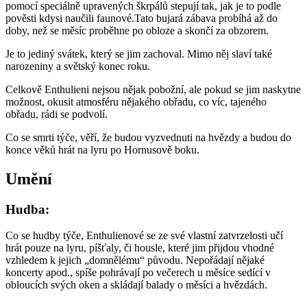
pomocí speciálně upravených škrpálů stepují tak, jak je to podle
pověsti kdysi naučili faunové.Tato bujará zábava probíhá až do
doby, než se měsíc proběhne po obloze a skončí za obzorem.
Je to jediný svátek, který se jim zachoval. Mimo něj slaví také
narozeniny a světský konec roku.
Celkově Enthulieni nejsou nějak pobožní, ale pokud se jim naskytne
možnost, okusit atmosféru nějakého obřadu, co víc, tajeného
obřadu, rádi se podvolí.
Co se smrti týče, věří, že budou vyzvednuti na hvězdy a budou do
konce věků hrát na lyru po Hornusově boku.
Umění
Hudba:
Co se hudby týče, Enthulienové se ze své vlastní zatvrzelosti učí
hrát pouze na lyru, píšťaly, či housle, které jim přijdou vhodné
vzhledem k jejich „domnělému“ původu. Nepořádají nějaké
koncerty apod., spíše pohrávají po večerech u měsíce sedící v
obloucích svých oken a skládají balady o měsíci a hvězdách.