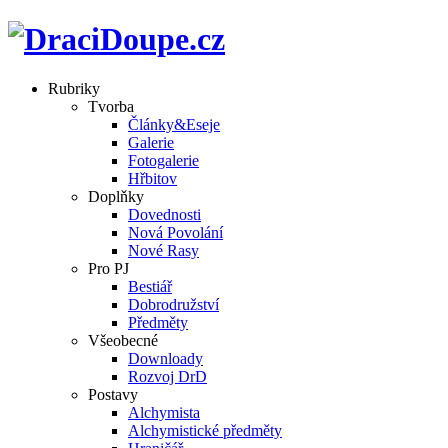
Rubriky
Tvorba
Články&Eseje
Galerie
Fotogalerie
Hřbitov
Doplňky
Dovednosti
Nová Povolání
Nové Rasy
Pro PJ
Bestiář
Dobrodružství
Předměty
Všeobecné
Downloady
Rozvoj DrD
Postavy
Alchymista
Alchymistické předměty