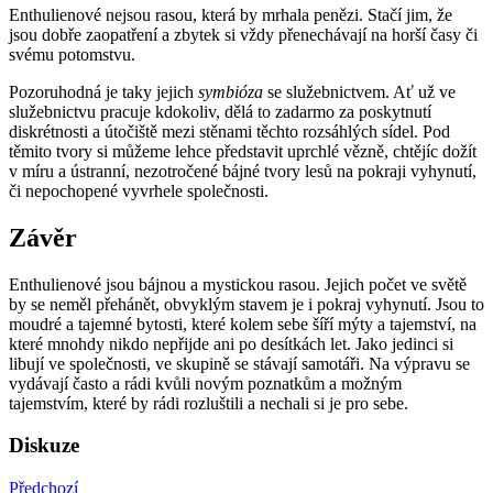
Enthulienové nejsou rasou, která by mrhala penězi. Stačí jim, že
jsou dobře zaopatření a zbytek si vždy přenechávají na horší časy či
svému potomstvu.
Pozoruhodná je taky jejich
symbióza
se služebnictvem. Ať už ve
služebnictvu pracuje kdokoliv, dělá to zadarmo za poskytnutí
diskrétnosti a útočiště mezi stěnami těchto rozsáhlých sídel. Pod
těmito tvory si můžeme lehce představit uprchlé vězně, chtějíc dožít
v míru a ústranní, nezotročené bájné tvory lesů na pokraji vyhynutí,
či nepochopené vyvrhele společnosti.
Závěr
Enthulienové jsou bájnou a mystickou rasou. Jejich počet ve světě
by se neměl přehánět, obvyklým stavem je i pokraj vyhynutí. Jsou to
moudré a tajemné bytosti, které kolem sebe šíří mýty a tajemství, na
které mnohdy nikdo nepřijde ani po desítkách let. Jako jedinci si
libují ve společnosti, ve skupině se stávají samotáři. Na výpravu se
vydávají často a rádi kvůli novým poznatkům a možným
tajemstvím, které by rádi rozluštili a nechali si je pro sebe.
Diskuze
Předchozí