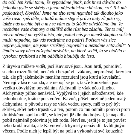
do očí! Jen kvůli tomu, že vypadáme jinak, nás hned dáváte do
jednoho pytle se skřety a jinou nájezdnickou cháskou, co? Tak mě
poslouchej, člověče! Jsme na této zemi nejméně tak dlouho jako
vaše rasa, spíš déle, a tudíž máme stejné právo tady žít jako vy,
takže nás nechte být a my se vám za to štědře odvděčíme tím, že
necháme vaše domovy a sídliště dále růst bez zásahu. Tento můj
návrh předej na vyšší místa, ale pokud nás jen menší skupina vašich
mužů napadne, tak vás rozdrtíme na padrť! Počtem vás sice
nepřevyšujeme, ale jsme strašlivý bojovníci a neznáme slitování!“ S
těmito slovy něco zašeptal nestvůře, na které seděl, ta se otočila a
vysokou rychlostí s ním odběhla hlouběji do lesa.
Z úryvku můžete vidět, jací Kavuové jsou. Jsou hrdí, pohrdliví,
snadno rozzuřitelní, nenávidí bezpráví i zákony, neprolévají krev jen
tak, ale při jakémkoliv menším rozzuření jsou krutí a krvelační.
Nemají v lásce kouzla, ale nebojí se jich, takže kouzelníci jsou
vcelku obvyklým povoláním. Alchymii je však něco jiného.
Alchymisty přímo nenávidí. Vyplývá to i jejich náboženství, kde
jednoho dne, krátce po stvoření Kavuů, přišel mezi ně jeden malý
alchymista, o původu rasy se však vedou spory, měl to prý být
skřítek, skřet nebo trpaslík, a ten, potom co mu odmítli pomoci proti
druidskému spolku elfů, se kterými již dlouho bojoval, je napadl a
pobil nejméně polovinu jejich rodu. Neví se, jestli je to jen pověst
nebo krutá realita, ale Kavuové alchymisty nenávidí i kvůli jiným
věcem. Podle nich je lepší být na poli a vykonávat své kouzelné