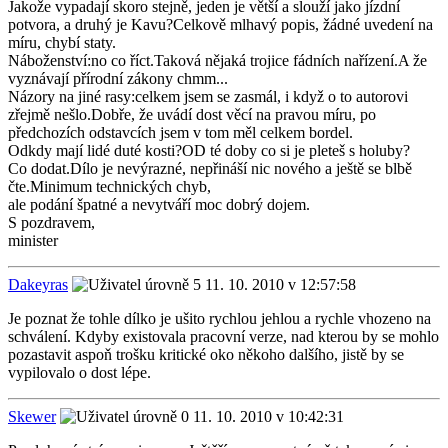
Jakože vypadají skoro stejně, jeden je větší a slouží jako jízdní
potvora, a druhý je Kavu?Celkově mlhavý popis, žádné uvedení na
míru, chybí staty.
Náboženství:no co říct.Taková nějaká trojice fádních nařízení.A že
vyznávají přírodní zákony chmm...
Názory na jiné rasy:celkem jsem se zasmál, i když o to autorovi
zřejmě nešlo.Dobře, že uvádí dost věcí na pravou míru, po
předchozích odstavcích jsem v tom měl celkem bordel.
Odkdy mají lidé duté kosti?OD té doby co si je pleteš s holuby?
Co dodat.Dílo je nevýrazné, nepřináší nic nového a ještě se blbě
čte.Minimum technických chyb,
ale podání špatné a nevytváří moc dobrý dojem.
S pozdravem,
minister
Dakeyras
11. 10. 2010 v 12:57:58
Je poznat že tohle dílko je ušito rychlou jehlou a rychle vhozeno na
schválení. Kdyby existovala pracovní verze, nad kterou by se mohlo
pozastavit aspoň trošku kritické oko někoho dalšího, jistě by se
vypilovalo o dost lépe.
Skewer
11. 10. 2010 v 10:42:31