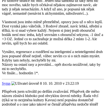
Po slohové stránce nic moc. Ještěří rasa samotná už taky není nic
moc nového, takže bych očekával nějakou zajímavost navíc, ale
tady ji nějak nenacházím. A když už ano, je popsaná tak nějak
vágně, nemastně (nenávist k alchymistům, nábožesntví...).
Vlastnosti jsou imho mírně přemrštěné, opravy jsou už o něco lepší.
Dost vyniká jako válečník. 3 Rodové zbraně, navíc lehká, střední a
těžká, to si snad vybere každý. Nejsem si jistej jestli obouruční
bodák není moc imba, když srovnám s obouruční sekyrou, -1 útoč a
+3 OZ. Jediné co to zachraňuje je možná délka 2 místo 1-2. Ale
nevím, spíš bych ho asi oslabil.
Vynález, regenerace a rozdělení na inteligentní a neinteligentní druh
jsou popsané děsně nejistě, vůbec nevím co si o nich mám myslet.
Kdyby tam nebyly, nechyběli by mi.
Názory na ostaní rasy a povolání... opět docela nezáživné, taky by
mi to nechybělo.
Ve finále... hodnotím 1*.
Syrus
10. 10. 2010 v 23:22:19
Příspěvek jsem schválil po delším zvažování. Příspěvek dle mého
názoru zůstává hluboko pod obvyklou úrovní rubriky. Řada věcí
(týká se to nezjména kultury Kavuu) není popsána dostatečně
podrobně a o rase jako takové se čtenář příspěvku nedočte téměř