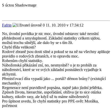
S úctou Shadowmage
Fafrin
11. 10. 2010 v 17:34:12
No, úvodní povídka je nic moc, úvodní odstavec také neoslní
přehledností a smysluplností. Základní statistiky celkem ujdou,
možná trochu silnější, ale dalo by se s tím žít.
Chybí třída velikosti?
Rodové zbraně jsou dosti silné a pokud se na ně na všechny aplikuje
pravidlo o rodových zbraních, e to opravdu moc.
Rohenům chybí statistiky.
Náboženská přikázání zní, no, nesmyslně? o je to probůh za
náboženství, které se ve svých základní postulátech vyjadřuje k
alchymii.
Přemisťovací díra vypadá jako ... portál? démon brány? (existující
mechaniky)
Regenerace není pravidlově popsána, stajně jako jízdní ještěrka.
Způsob života, hierarchie, uspořádání, obživa (je to sice otázka
kultury, nikoliv rasy, ale když už tu máme náboženství)
Pro úplnost uvedu, že chybí statistiky pro PPE-svět: Morálka,
početnost