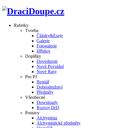
Rubriky
Tvorba
Články&Eseje
Galerie
Fotogalerie
Hřbitov
Doplňky
Dovednosti
Nová Povolání
Nové Rasy
Pro PJ
Bestiář
Dobrodružství
Předměty
Všeobecné
Downloady
Rozvoj DrD
Postavy
Alchymista
Alchymistické předměty