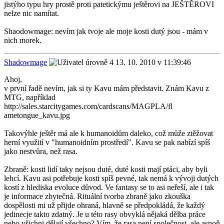
jistýho typu hry prostě proti patetickýmu ještěrovi na JEŠTĚROVI
nelze nic namítat.
Shaodowmage: nevím jak tvoje ale moje kosti dutý jsou - mám v
nich morek.
Shadowmage
13. 10. 2010 v 11:39:46
Ahoj,
v první řadě nevím, jak si ty Kavu mám představit. Znám Kavu z
MTG, například
http://sales.starcitygames.com/cardscans/MAGPLA/fl
ametongue_kavu.jpg
Takovýhle ještěr má ale k humanoidům daleko, což může ztěžovat
herní využití v "humanoidním prostředí". Kavu se pak nabízí spíš
jako nestvůra, než rasa.
Zbraně: kosti lidí taky nejsou duté, duté kosti mají ptáci, aby byli
lehcí. Kavu asi potřebuje kosti spíš pevné, tak nemá k vývoji dutých
kostí z hlediska evoluce důvod. Ve fantasy se to asi neřeší, ale i tak
je informace zbytečná. Rituální tvorba zbraně jako zkouška
dospělosti mi už přijde ohraná, hlavně se předpokládá, že každý
jedinecje takto zdatný. Je u této rasy obvyklá nějaká dělba práce
nebo všichni dělají všechno? Vím, že rasa není společnost, ale aspoň