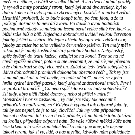
mečem a štítem, a tvářil se vcelku klidně. Asi o dvacet minut později
je vyvedl z míry poražený strom, který byl snad dvousetletý, byl to
dub a kolem něj bylo spousta zkrvavených kostřiček a mrtvol zvířat.
Hraničář prohlásil, že to bude doupě toho, po čem jdou, a že tu
počkají, dokud se to nevrátí z lovu. Po dalších dvou hodinách
pochmurné nálady se najednou lesem ozval velice silný řev, který se
blížil stále blíž a blíž. Najednou dobrodruzi uviděli velikou červenou
jakoby ještěří nestvůru. Na jejím hřbetu byl opravdu zvláštní tvor,
jakoby zmenšenina toho velikého červeného ještěra. Ten malý měl v
rukou jakýsi malý kostěný nástroj podobný bodáku. Nebyl ostrý,
spíše špičatý do tvaru kužele, zužující se na konci. Tvor se na ně
chvíli vyděšeně díval, potom si ale uvědomil, že má zřejmě převahu
a že dobrodruzi se bojí více než on. Začal se tedy tvářit sebejistě a k
údivu dobrodruhů promluvil dokonalou obecnou řečí: „Tak vy jste
si na mě počkali, a teď nevíte, co máte dělat?“, načež se z jeho
hrdla vydral drnčivý pazvuk, který zřejmě znázorňoval smích. První
se probral hraničář. „Co nebo spíš kdo jsi a co tady pohledáváš?
Jsi tady, abys ničil lidské domovy, nebo si přišel v míru?“
Monstrózní tvor se zašklebil. „Vy lidé jste vždy tak nechutně
přímočaří a nadřazení, co? Kdybych vypadal tak odporně jako ty,
tak by ses neptal, že je to tak, člověče? Jak my vám připadáme
hnusní a škaredí, tak i vy a ti vaši přátelé, až na támhle toho (ukázal
na krolla), připadáte odporní nám. Ta vaše růžová měkká kůže nám
leze krkem a to vaše zranitelné tělíčko nám pije krev, ale nejsme
takoví tyrani, jak si vy, lidé, o nás myslíte, kdykoliv nám pohlédnete