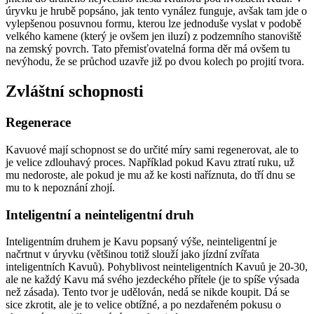
úryvku je hrubě popsáno, jak tento vynález funguje, avšak tam jde o
vylepšenou posuvnou formu, kterou lze jednoduše vyslat v podobě
velkého kamene (který je ovšem jen iluzí) z podzemního stanoviště
na zemský povrch. Tato přemisťovatelná forma děr má ovšem tu
nevýhodu, že se průchod uzavře již po dvou kolech po projití tvora.
Zvláštní schopnosti
Regenerace
Kavuové mají schopnost se do určité míry sami regenerovat, ale to
je velice zdlouhavý proces. Například pokud Kavu ztratí ruku, už
mu nedoroste, ale pokud je mu až ke kosti naříznuta, do tří dnu se
mu to k nepoznání zhojí.
Inteligentní a neinteligentní druh
Inteligentním druhem je Kavu popsaný výše, neinteligentní je
načrtnut v úryvku (většinou totiž slouží jako jízdní zvířata
inteligentních Kavuů). Pohyblivost neinteligentních Kavuů je 20-30,
ale ne každý Kavu má svého jezdeckého přítele (je to spíše výsada
než zásada). Tento tvor je udělován, nedá se nikde koupit. Dá se
sice zkrotit, ale je to velice obtížné, a po nezdařeném pokusu o