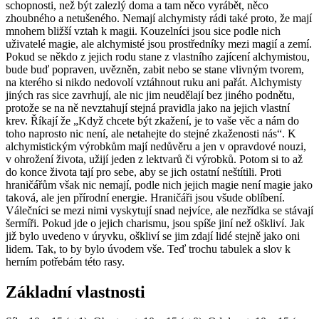
schopnosti, než být zalezlý doma a tam něco vyrábět, něco
zhoubného a netušeného. Nemají alchymisty rádi také proto, že mají
mnohem bližší vztah k magii. Kouzelníci jsou sice podle nich
uživatelé magie, ale alchymisté jsou prostředníky mezi magií a zemí.
Pokud se někdo z jejich rodu stane z vlastního zajícení alchymistou,
bude buď popraven, uvězněn, zabit nebo se stane vlivným tvorem,
na kterého si nikdo nedovolí vztáhnout ruku ani pařát. Alchymisty
jiných ras sice zavrhují, ale nic jim neudělají bez jiného podnětu,
protože se na ně nevztahují stejná pravidla jako na jejich vlastní
krev. Říkají že „Když chcete být zkažení, je to vaše věc a nám do
toho naprosto nic není, ale netahejte do stejné zkaženosti nás“. K
alchymistickým výrobkům mají nedůvěru a jen v opravdové nouzi,
v ohrožení života, užijí jeden z lektvarů či výrobků. Potom si to až
do konce života tají pro sebe, aby se jich ostatní neštítili. Proti
hraničářům však nic nemají, podle nich jejich magie není magie jako
taková, ale jen přírodní energie. Hraničáři jsou všude oblíbení.
Válečníci se mezi nimi vyskytují snad nejvíce, ale nezřídka se stávají
šermíři. Pokud jde o jejich charismu, jsou spíše jiní než oškliví. Jak
již bylo uvedeno v úryvku, oškliví se jim zdají lidé stejně jako oni
lidem. Tak, to by bylo úvodem vše. Teď trochu tabulek a slov k
herním potřebám této rasy.
Základní vlastnosti