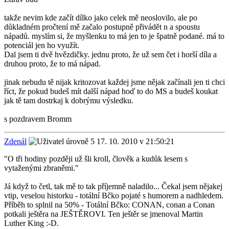
takže nevim kde začít dílko jako celek mě neoslovilo, ale po
důkladném pročtení mě začalo postupně přivádět n a spoustu
nápadů. myslím si, že myšlenku to má jen to je špatně podané. má to
potenciál jen ho využít.
Dal jsem ti dvě hvězdičky. jednu proto, že už sem čet i horší díla a
druhou proto, že to má nápad.
jinak nebudu tě nijak kritozovat každej jsme nějak začínali jen ti chci
říct, že pokud budeš mít další nápad hoď to do MS a budeš koukat
jak tě tam dostrkaj k dobrýmu výsledku.
s pozdravem Bromm
Zdenál
17. 10. 2010 v 21:50:21
"O tři hodiny později už šli kroll, člověk a kudůk lesem s
vytaženými zbraněmi."
Já když to četl, tak mě to tak příjemně naladilo... Čekal jsem nějakej
vtip, veselou historku - totální Bčko pojaté s humorem a nadhledem.
Příběh to splnil na 50% - Totální Bčko: CONAN, conan a Conan
potkali ještěra na JEŠTĚROVI. Ten ještěr se jmenoval Martin
Luther King :-D.