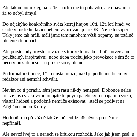
Ale tak nebudu zlej, na 51%. Tochu mě to pobavilo, ale obávám se
že to nebyl úmysl.
Do nějakýho konkrétního světa kterej hrajou 10ti, 12ti letí hráči ve
škole v poslední lavici během vyučování je to OK. Ne je to super.
Taky jsme tak hráli, měli jsme tam mnohem větší trapárny na totálně
hliněnejch nohách.
Ale prostě tady, myšleno vážně s tím že to má bejt buť universálně
použitelný, inspirativní, nebo třeba trochu jako provokace s tim že to
něco v pozadí nese. To prostě sorry ale ne.
Po formální stránce, 1* to dostat může, na 0 je podle mě to co by
redaktor ani nemohl schválit.
Nevim co ti poradit, sám jsem rasu nikdy nenapsal. Dokonce nelze
říct že rasa s takovým přepjatě trapným patetickým chápáním světa,
vlastní hrdosti a podobně nemůže existovat - stačí se podívat na
Afghánce nebo Kurdy.
Hodnotím to převážně tak že mě tenhle příspěvek prostě nic
nepřináší.
Ale nevzdávej to a nenech se kritikou rozhodit. Jako jak jsem psal, u