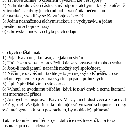
3) Tři nové zbraně, o číselném vyvážení lze vést spory
4) Nahrubo do všech částí cpaný odpor k alchymii, který je otřesně
zdůvodněn - kdyby jejich rod pobil válečník mečem a ne
alchymista, vzdali by se Kavu boje celkově?
5) Jednu naznačenou alchymistickou (!) vychytávku a jednu
přesílenou schopnost rasy
6) Obrovské množství chybějících údajů
____
Co bych udělal jinak:
1) Pojal Kavu ne jako rasu, ale jako nestvůru
2) Určitě se rozepsal o prostředí, kde se s postavami mohou setkat
3) Jsou-li inteligentní, nazančit možný styl společnosti
4) Něčím je ozvláštnil - takhle je to jen nějaký další ještěr, co se
pěkně regeneruje a jezdí na svých tupějších příbuzných
5) Úplně předělal víru a vše okolo
6) Vyhnul se úvodnímu příběhu, když je plný chyb a nemá literární
ani informační přínos
7) Asi bych se inspiroval Kavu v MTG, uměli dost věcí a zpracovat
ještěry, kteří všelijak třeba kombinujé své vrozené schopnosti a díky
své inteligenci tak jsou postrachem, by mohlo být přínosné
Takhle bohužel není fér, abych dal více než hvězdičku, a to za
inspiraci pro další čtenáře.