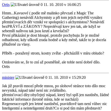
Ortis
11. 10. 2010 v 16:06:25
Hmm...Kavuové ( podle mě malinko převzatí z Magic The
Gathering) nenávidí Alchymisty a při tom jejich největší vynález
přemisťovacích děr vznikl ve spolupráci s alchymistou? Nenávidí
bezPRÁVÍ a ZÁKONY? Neprolévají krev jen tak, ale když se
sebemíň naštvou tak jsou krutí a krvelační?
První přikázání je dost hloupé, protože pochybuju že je možné
odhadnout, kdy uškodí zrada hodně a kdy méně, takže to je docela
přitažené za vlasy.
Příběh - poražený strom, kostry zvířat - přicházíšš v míru obludo?
Omlouvám se, že to zní až posměšně, ale tohle není dobré dílo.
Ortis
minister
11. 10. 2010 v 15:29:20
Jak již pravili mnozí přede mnou, po slohové stránce toto dílo moc
nevyniká, nápad také není nic zvláštního.
přemisťovací díry:obyčejný nápad, který byl spíš jen nastíněn, žádné
faktické informace (kromě místa, kde se nachází)
Regenerace:opět jen letmé nastínění, pravidlově tam není vůbec nic
Inteligentní a neinteligentní druh?Co si pod tím mám představit?