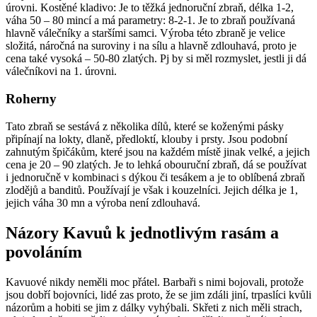
úrovni. Kostěné kladivo: Je to těžká jednoruční zbraň, délka 1-2,
váha 50 – 80 mincí a má parametry: 8-2-1. Je to zbraň používaná
hlavně válečníky a staršími samci. Výroba této zbraně je velice
složitá, náročná na suroviny i na sílu a hlavně zdlouhavá, proto je
cena také vysoká – 50-80 zlatých. Pj by si měl rozmyslet, jestli ji dá
válečníkovi na 1. úrovni.
Roherny
Tato zbraň se sestává z několika dílů, které se koženými pásky
připínají na lokty, dlaně, předloktí, klouby i prsty. Jsou podobní
zahnutým špičákům, které jsou na každém místě jinak velké, a jejich
cena je 20 – 90 zlatých. Je to lehká obouruční zbraň, dá se používat
i jednoručně v kombinaci s dýkou či tesákem a je to oblíbená zbraň
zlodějů a banditů. Používají je však i kouzelníci. Jejich délka je 1,
jejich váha 30 mn a výroba není zdlouhavá.
Názory Kavuů k jednotlivým rasám a
povoláním
Kavuové nikdy neměli moc přátel. Barbaři s nimi bojovali, protože
jsou dobří bojovníci, lidé zas proto, že se jim zdáli jiní, trpaslíci kvůli
názorům a hobiti se jim z dálky vyhýbali. Skřeti z nich měli strach,