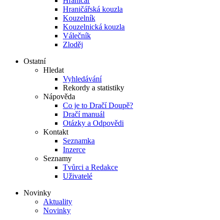
Hraničář
Hraničářská kouzla
Kouzelník
Kouzelnická kouzla
Válečník
Zloděj
Ostatní
Hledat
Vyhledávání
Rekordy a statistiky
Nápověda
Co je to Dračí Doupě?
Dračí manuál
Otázky a Odpovědi
Kontakt
Seznamka
Inzerce
Seznamy
Tvůrci a Redakce
Uživatelé
Novinky
Aktuality
Novinky