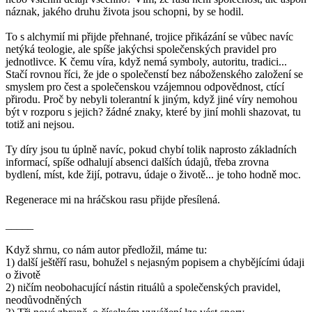
náznak, jakého druhu života jsou schopni, by se hodil.
To s alchymií mi přijde přehnané, trojice přikázání se vůbec navíc
netýká teologie, ale spíše jakýchsi společenských pravidel pro
jednotlivce. K čemu víra, když nemá symboly, autoritu, tradici...
Stačí rovnou říci, že jde o společenstí bez náboženského založení se
smyslem pro čest a společenskou vzájemnou odpovědnost, ctící
přirodu. Proč by nebyli tolerantní k jiným, když jiné víry nemohou
být v rozporu s jejich? žádné znaky, které by jiní mohli shazovat, tu
totiž ani nejsou.
Ty díry jsou tu úplně navíc, pokud chybí tolik naprosto základních
informací, spíše odhalují absenci dalších údajů, třeba zrovna
bydlení, míst, kde žijí, potravu, údaje o životě... je toho hodně moc.
Regenerace mi na hráčskou rasu přijde přesílená.
_____
Když shrnu, co nám autor předložil, máme tu:
1) další ještěří rasu, bohužel s nejasným popisem a chybějícími údaji
o životě
2) ničím neobohacující nástin rituálů a společenských pravidel,
neodůvodněných