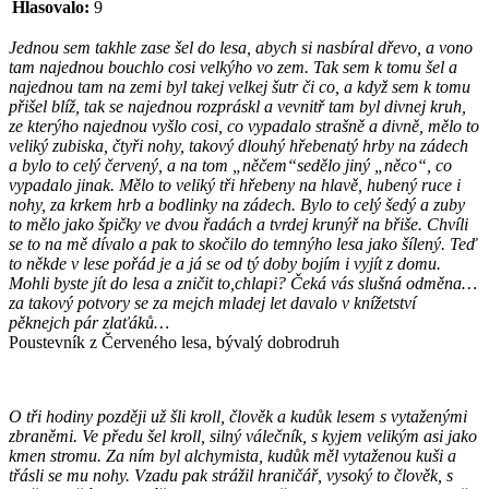
Hlasovalo:
9
Jednou sem takhle zase šel do lesa, abych si nasbíral dřevo, a vono
tam najednou bouchlo cosi velkýho vo zem. Tak sem k tomu šel a
najednou tam na zemi byl takej velkej šutr či co, a když sem k tomu
přišel blíž, tak se najednou rozpráskl a vevnitř tam byl divnej kruh,
ze kterýho najednou vyšlo cosi, co vypadalo strašně a divně, mělo to
veliký zubiska, čtyři nohy, takový dlouhý hřebenatý hrby na zádech
a bylo to celý červený, a na tom „něčem“sedělo jiný „něco“, co
vypadalo jinak. Mělo to veliký tři hřebeny na hlavě, hubený ruce i
nohy, za krkem hrb a bodlinky na zádech. Bylo to celý šedý a zuby
to mělo jako špičky ve dvou řadách a tvrdej krunýř na břiše. Chvíli
se to na mě dívalo a pak to skočilo do temnýho lesa jako šílený. Teď
to někde v lese pořád je a já se od tý doby bojím i vyjít z domu.
Mohli byste jít do lesa a zničit to,chlapi? Čeká vás slušná odměna…
za takový potvory se za mejch mladej let davalo v knížetství
pěknejch pár zlaťáků…
Poustevník z Červeného lesa, bývalý dobrodruh
O tři hodiny později už šli kroll, člověk a kudůk lesem s vytaženými
zbraněmi. Ve předu šel kroll, silný válečník, s kyjem velikým asi jako
kmen stromu. Za ním byl alchymista, kudůk měl vytaženou kuši a
třásli se mu nohy. Vzadu pak strážil hraničář, vysoký to člověk, s