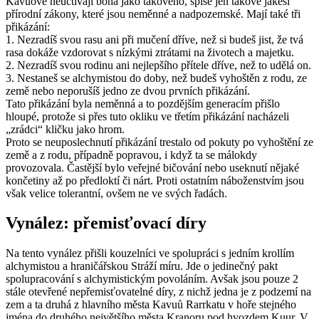
Kavuové neuctívají boha jako takového, spíše jen takové jakési
přírodní zákony, které jsou neměnné a nadpozemské. Mají také tři
přikázání:
1. Nezradíš svou rasu ani při mučení dříve, než si budeš jist, že tvá
rasa dokáže vzdorovat s nízkými ztrátami na životech a majetku.
2. Nezradíš svou rodinu ani nejlepšího přítele dříve, než to udělá on.
3. Nestaneš se alchymistou do doby, než budeš vyhoštěn z rodu, ze
země nebo neporušíš jedno ze dvou prvních přikázání.
Tato přikázání byla neměnná a to pozdějším generacím přišlo
hloupé, protože si přes tuto okliku ve třetím přikázání nacházeli
„zrádci“ kličku jako hrom.
Proto se neuposlechnutí přikázání trestalo od pokuty po vyhoštění ze
země a z rodu, případně popravou, i když ta se málokdy
provozovala. Častější bylo veřejné bičování nebo useknutí nějaké
končetiny až po předloktí či nárt. Proti ostatním náboženstvím jsou
však velice tolerantní, ovšem ne ve svých řadách.
Vynález: přemisťovací díry
Na tento vynález přišli kouzelníci ve spolupráci s jedním krollím
alchymistou a hraničářskou Stráží míru. Jde o jedinečný pakt
spolupracování s alchymistickým povoláním. Avšak jsou pouze 2
stále otevřené nepřemisťovatelné díry, z nichž jedna je z podzemí na
zem a ta druhá z hlavního města Kavuů Rarrkatu v hoře stejného
jména do druhého největšího města Kranoru pod hvozdem Kuur. V