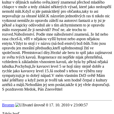
kultur v dějinách našeho světa,který znamenal přechod mladého
chlapce v muže a tedy získání některých výsad, které jako nedospělí
nemohl míti.Když si jde patnáctiletý pro občanku,taky to asi
nepovažuje za ohrané klišé.K názorům jednotlivých ras ti nikdo nic
vytknout nemůže,to opravdu záleží na autorovi fantazii a ty jsi je
pěkně a logicky odůvodnil ale s tím alchymismem to je opravdu
málo rozepsané.že ji nenávidí? Proč ne, ale trochu to
rozved.Náboženství. Podle mne náboženství znamená, že lid nebo
rasa chceš-li, věří v nějakou vyšší bytost nebo aspon nějakou
entytu.Vždyt to stojí i v názvu (ná-bož-enství) bož-bůh.Toto jsou
opravdu jen morální předsudky,kteří upřednostnují žití ve
společnosti. Přemistovací díry.Hezké ale beru to spíš jako zajímavost
ze světa tvých kavuů. Regenerace mi nepříde nijak přemrštěná,
vzhledem k základním vlsnostem kavuů, ale byla by pěkná nějaká
tabulka.Pochybuji,že kavuovi level 5 se hojí rány stejně dobře a
rychle jako kavuovy level 15.Já osobně s tebou ve výběru rasy
sympatyzuji,je to dobrý nápad.V mém vlastním DrD světě Mám
také ještěřany a když jsem je tvořil tak sem hodně čerpal z kultury
aztéků a májů.Nehodlám jej sem poslat,takže ti jej vřele doporučuji.
S pozdravem Medok, Pán Znesvětitel
Bromm
17. 10. 2010 v 23:00:57
Zdráv buď