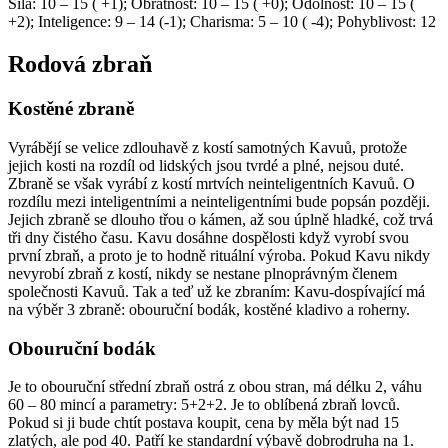
Síla: 10 – 15 ( +1); Obratnost: 10 – 15 ( +0); Odolnost: 10 – 15 (
+2); Inteligence: 9 – 14 (-1); Charisma: 5 – 10 ( -4); Pohyblivost: 12
Rodová zbraň
Kostěné zbraně
Vyrábějí se velice zdlouhavě z kostí samotných Kavuů, protože
jejich kosti na rozdíl od lidských jsou tvrdé a plné, nejsou duté.
Zbraně se však vyrábí z kostí mrtvích neinteligentních Kavuů. O
rozdílu mezi inteligentními a neinteligentními bude popsán později.
Jejich zbraně se dlouho třou o kámen, až sou úplně hladké, což trvá
tři dny čistého času. Kavu dosáhne dospělosti když vyrobí svou
první zbraň, a proto je to hodně rituální výroba. Pokud Kavu nikdy
nevyrobí zbraň z kostí, nikdy se nestane plnoprávným členem
společnosti Kavuů. Tak a teď už ke zbraním: Kavu-dospívající má
na výběr 3 zbraně: obouruční bodák, kostěné kladivo a roherny.
Obouruční bodák
Je to obouruční střední zbraň ostrá z obou stran, má délku 2, váhu
60 – 80 mincí a parametry: 5+2+2. Je to oblíbená zbraň lovců.
Pokud si ji bude chtít postava koupit, cena by měla být nad 15
zlatých, ale pod 40. Patří ke standardní výbavě dobrodruha na 1.