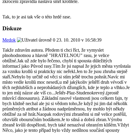
zkrocení zpravidla nastává smrt krotitele.
Tak, to je asi tak vše o této hrdé rase.
Diskuze
Medok
23. 10. 2010 v 16:58:39
Takže zdravím autora. Předem ti chci říct, že vymyslet
plnohodnotnou a hlavně "HRATELNOU" rasu, je velice
obtížné.Jak už zde bylo řečeno, chybí ti spousta důležitých
informací jako Původ rasy.Tím že jsi napsal že jejich města vyrůstala
za vzniku krollů si prakticky nic neřekl.Jen to že jsou zhruba stejně
staří.Nebylo by určitě od věci si stím ještě trochu pohrát.Navíc mi
místo vedle krollů moc nesedí,u mě jakýkoliv ještěří druh vévodí v
těch nejhlubších a neprobádaných džunglích, kde je teplo a vlhko.Je
to jen můj názor ale víš co...Ještěr-Plaz-Studenokrevný.(prostě
mluvící dinosaurus). Základní rasové vlastnosti jsou celkem fajn, ty
bych klidně nechal ale jsi si vědom toho,že když jsi jim dal několik
průměrných atribut a žádnou nadprůměrnou, by mohlo být někdy
obtížné za ně hrát.Naopak rodovými zbraněmi si mě velice potěšil,
obzvlášt obouručním bodákem.Je to silná a dobrá zbran.Výrobu
zbraně kvůli dospělosti, bych také nenazíval ohraným klišém.Vždyt
Něco, jako je tento případ bylo vždy nedílnou součástí spousty