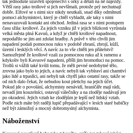
tak jednoduše uzavřeli spojenectví s orky a dělali na ně nájezdy.
Větší rasy jako trollové si jich nevšímali, protože prý nechutnají
dobře. Elfové se s nimi sice nikdy neutkali, snad díky odmítnutí
pomoci alchymistovi, který je chtěl vyhladit, ale taky s nimi
nenavazovali kontakt ani obchod. Jediná rasa se s nimi postupem
času sžila: krollové. Za jejich vzniku již v jejich blízkosti vyrůstala
velká města plná Kavuů, a když je chtěli krollové napadnout,
nepodařilo se jim ani zdolat hradby. A právě v této chvíli jim
napadení podali pomocnou ruku v podobě zbraní, zbrojí, kůží,
území i lesklých věcí. A navíc za to vše chtěli jen přátelství!
Samozřejmě že krollové vzali za pomocnou ruku až k ramenu a
kdykoliv byli Kavuové napadeni, přišli jim hromotluci na pomoc.
Trollů si vážili také kvůli tomu, že měli pevné nedobytné tělo,
zrovna jako bylo to jejich, a navíc nebyli tak vybíraví ani chamtiví
jako lidé a trpaslíci, ani nebyli tak chytří jako ostatní rasy, takže se
od nich dalo čekat, že nebudou kout pletichy na jejich účet.
Pokud jde o povolání, alchymisty nenávidí, hraničáře mají rádi,
nevadí jim kouzelníci, ostavují válečníky a na zloděje nadávají jen
po okradení. Jejich vztah ke zlodějům je lepší než lidský vztah.
Podle nich máte být raději lupič přepadávající v lesích staré babičky
než být zámožný a mocný dobromyslný alchymista.
Náboženství