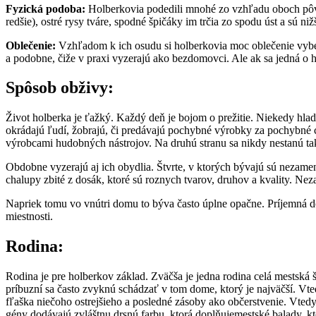
Fyzická podoba:
Holberkovia podedili mnohé zo vzhľadu oboch pôvodn
redšie), ostré rysy tváre, spodné špičáky im trčia zo spodu úst a sú n
Oblečenie:
Vzhľadom k ich osudu si holberkovia moc oblečenie vyber
a podobne, čiže v praxi vyzerajú ako bezdomovci. Ale ak sa jedná o h
Spôsob obživy:
Život holberka je ťažký. Každý deň je bojom o prežitie. Niekedy hladu
okrádajú ľudí, žobrajú, či predávajú pochybné výrobky za pochybné ce
výrobcami hudobných nástrojov. Na druhú stranu sa nikdy nestanú taký
Obdobne vyzerajú aj ich obydlia. Štvrte, v ktorých bývajú sú nezamen
chalupy zbité z dosák, ktoré sú roznych tvarov, druhov a kvality. Ne
Napriek tomu vo vnútri domu to býva často úplne opačne. Príjemná dom
miestnosti.
Rodina:
Rodina je pre holberkov základ. Zväčša je jedna rodina celá mestská 
príbuzní sa často zvyknú schádzať v tom dome, ktorý je najväčší. Vted
fľaška niečoho ostrejšieho a posledné zásoby ako občerstvenie. Vtedy 
gény dodávajú zvláštnu drsnú farbu, ktorá doplňujemestské balady, kto