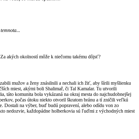
 temnota...
v. Za akých okolností môže k niečomu takému dôjsť?
li mužov a ženy znásilnili a nechali ich žiť, aby šírili myšlienku
čších miest, akými boli Shalimař, či Tal Kamalar. Tu utvorili
elia, táto komunita bola vykázaná na okraj mesta do najchudobnejšej
berkov, počas útoku niekto otvoril škratom bránu a tí zničili veľkú
te. Dostali na výber, buď budú popravení, alebo odídu von zo
ž nikto nedozvie, každopádne holberkovia sú ľuďmi z východných miest