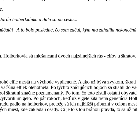
e.
taráa holberkiánka a dala sa na cestu...
vnúčatá!" A to bolo posledné, čo som začul, kým ma zahalila nekonečná
ia. Holberkovia sú miešancami dvoch najzámejších rás - elfov a škrato
 elfie mestá na východe vyplienené. A ako už býva zvykom, škrati zabi
äčšina elfiek otehotnela. Po týchto zničujúcich bojoch sa stiahli do vä
 bol škratmi značne poznamenaný. Po tom, čo toto zistili ostatní obyvat
tvorili im geto. Po pár rokoch, keď už v gete žila tretia generácia Hol
radu padlo na holberkov, pretože sú ich najbližší príbuzní v celom mes
rných miest, kde zakladali osady. Či je to s tou bránou pravda, to sa u