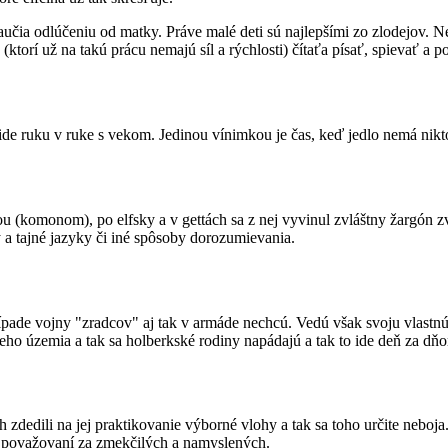
čia odlúčeniu od matky. Práve malé deti sú najlepšími zo zlodejov. N
ktorí už na takú prácu nemajú síl a rýchlosti) čítaťa písať, spievať a p
ide ruku v ruke s vekom. Jedinou vínimkou je čas, keď jedlo nemá nikto
u (komonom), po elfsky a v gettách sa z nej vyvinul zvláštny žargón 
a tajné jazyky či iné spôsoby dorozumievania.
ípade vojny "zradcov" aj tak v armáde nechcú. Vedú však svoju vlastnú 
ho územia a tak sa holberkské rodiny napádajú a tak to ide deň za dňo
 zdedili na jej praktikovanie výborné vlohy a tak sa toho určite neboj
 sú považovaní za zmekčilých a namyslených.