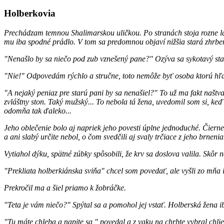
Holberkovia
Prechádzam temnou Shalimarskou uličkou. Po stranách stoja rozne lac
mu iba spodné prádlo. V tom sa predomnou objaví nižšia stará zhrbená
"Nenašlo by sa niečo pod zub vznešený pane?" Ozýva sa sykotavý star
"Nie!" Odpovedám rýchlo a stručne, toto nemôže byť osoba ktorú hľ
"A nejaký peniaz pre starú pani by sa nenašiel?" To už ma fakt naštval
zvláštny ston. Taký mužský... To nebola tá žena, uvedomil som si, keď 
odomňa tak ďaleko...
Jeho oblečenie bolo aj napriek jeho povesti úplne jednoduché. Čiern
a ani slabý určite nebol, o čom svedčili aj svaly trčiace z jeho brnenia
Vytiahol dýku, spätné zúbky spôsobili, že krv sa doslova valila. Skôr
"Prekliata holberkiánska sviňa" chcel som povedať, ale vyšli zo mňa i
Prekročil ma a šiel priamo k žobráčke.
"Teta je vám niečo?" Spýtal sa a pomohol jej vstať. Holberská žena ib
"Tu máte chleba a napite sa," povedal a z vaku na chrbte vybral chlie