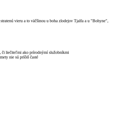
tratenú vieru a to väčšinou u boha zlodejov Tjalfa a u "Bohyne",
, či liečiteľmi ako prírodnýmí služobníkmi
ety nie sú príôiš časté