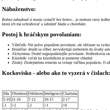
Náboženstvo:
Bohmi zabudnutí si musia vystačiť bez bohov...
je mottom viery holber
ktorá ich má ochraňovať a zabrániť hladu a chorobám
Postoj k hráčskym povolaniam:
Válečník: Nie práve populárne povolanie, ale občasne sa vyskyt
Hraničiar: druidi sa vôbec nevyskytujú (neberiem do úvahy aste
Alchymista: Druhé najpopulárnejšie povolanie. Holberkovia radi
Kúzelník: vzťah ku kúzelníkom je pomerne chladný
Zlodej: Zlodejskému remeslu sa venuje väčšina populácie, či už
Kockovisko - alebo ako to vyzerá v číslach
Síla
Obratnost
Odolnost
Inteligence
Charisma
5-10
11-16
7-12
10-15
2-17
-1
+2
-2
+1
+0