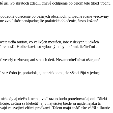
é uši. Po škratoch zdedili tmavé ochlpenie po celom tele (ikeď trochu
nepotrebné oblečenie po bežných občanoch, prípadne rôzne vrecoviny
ne zvolí skôr nenápadnejšie praktické oblečenie, často kožené
o svete tieňa budov, vo veľkých mestách, kde v úzkych uličkách
jú remeslá. Holberkovia sú výbornými bylinkármi, liečiteľmi a
uť veselý rozhovor, ani smiech detí. Nezameniteľné sú ošarpané
 z čoho je, poriadok, aj napriek tomu, že všetci žijú v jednej
 niekedy aj niečo k nemu, veď raz to budú potrebovať aj oni. Blízki
uje, začína sa klebetiť, aj v najväčšej biede sa nájde nejaká tá
ajú za svojimi elfími predkami. Talent majú snáď ešte väčší a škratie