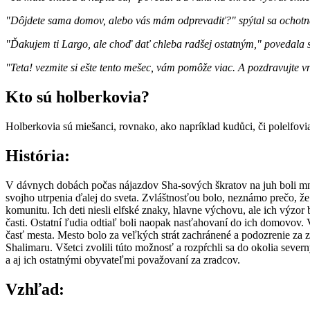
"Dôjdete sama domov, alebo vás mám odprevadiť?" spýtal sa ochotn
"Ďakujem ti Largo, ale choď dať chleba radšej ostatným," povedala s
"Teta! vezmite si ešte tento mešec, vám pomôže viac. A pozdravujte 
Kto sú holberkovia?
Holberkovia sú miešanci, rovnako, ako napríklad kudůci, či polelfov
História:
V dávnych dobách počas nájazdov Sha-sových škratov na juh boli mnohé
svojho utrpenia ďalej do sveta. Zvláštnosťou bolo, neznámo prečo, že v
komunitu. Ich deti niesli elfské znaky, hlavne výchovu, ale ich výzor
časti. Ostatní ľudia odtiaľ boli naopak nasťahovaní do ich domovov. Vy
časť mesta. Mesto bolo za veľkých strát zachránené a podozrenie za z
Shalimaru. Všetci zvolili túto možnosť a rozpŕchli sa do okolia seve
a aj ich ostatnými obyvateľmi považovaní za zradcov.
Vzhľad: