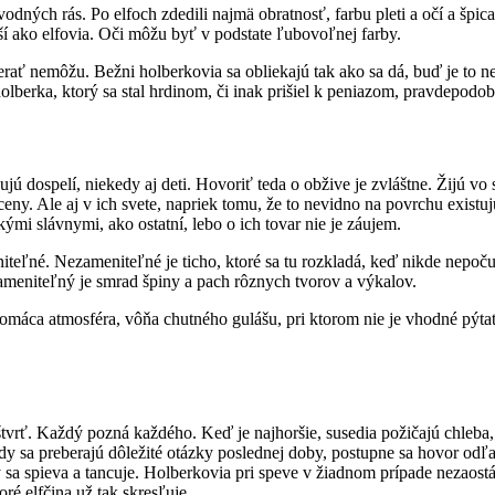
ých rás. Po elfoch zdedili najmä obratnosť, farbu pleti a očí a špicat
ižší ako elfovia. Oči môžu byť v podstate ľubovoľnej farby.
ať nemôžu. Bežni holberkovia sa obliekajú tak ako sa dá, buď je to 
olberka, ktorý sa stal hrdinom, či inak prišiel k peniazom, pravdepodob
jú dospelí, niekedy aj deti. Hovoriť teda o obžive je zvláštne. Žijú v
ny. Ale aj v ich svete, napriek tomu, že to nevidno na povrchu existu
mi slávnymi, ako ostatní, lebo o ich tovar nie je záujem.
iteľné. Nezameniteľné je ticho, ktoré sa tu rozkladá, keď nikde nepoč
zameniteľný je smrad špiny a pach rôznych tvorov a výkalov.
áca atmosféra, vôňa chutného gulášu, pri ktorom nie je vhodné pýtať sa
štvrť. Každý pozná každého. Keď je najhoršie, susedia požičajú chleba,
y sa preberajú dôležité otázky poslednej doby, postupne sa hovor odľahč
sa spieva a tancuje. Holberkovia pri speve v žiadnom prípade nezaostáv
ré elfčina už tak skresľuje.