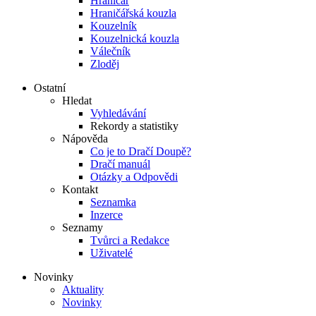
Hraničář
Hraničářská kouzla
Kouzelník
Kouzelnická kouzla
Válečník
Zloděj
Ostatní
Hledat
Vyhledávání
Rekordy a statistiky
Nápověda
Co je to Dračí Doupě?
Dračí manuál
Otázky a Odpovědi
Kontakt
Seznamka
Inzerce
Seznamy
Tvůrci a Redakce
Uživatelé
Novinky
Aktuality
Novinky