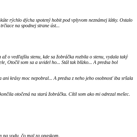
 kúte rýchlo dýcha spotený hobit pod vplyvom neznámej látky. Ostalo
rčiace na spodnej strane úst...
 až o vedľajšiu stenu, kde sa žobráčka rozbila o stenu, vydala taký
, Otočil som sa a uvidel ho... Stál tak blízko... A predsa bol
a ani krásy moc nepobral... A predsa z neho jeho osobnosť iba sršala
skončila otočená na starú žobráčku. Cítil som ako mi odrezal mešec.
kom na vodu, čo mal za opaskom.