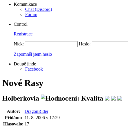
Komunikace
Chat (Discord)
Fórum
Control
Registrace
Nick:
Heslo:
Zapomněl jsem heslo
Doupě jinde
Facebook
Nové Rasy
Holberkovia
Autor:
DragonRider
Přidáno:
11. 8. 2006 v 17:29
Hlasovalo:
17