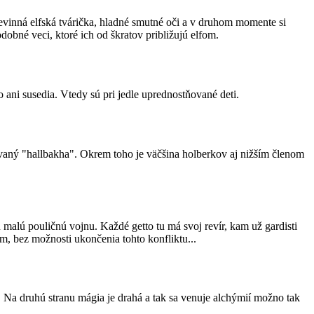
evinná elfská tvárička, hladné smutné oči a v druhom momente si
odobné veci, ktoré ich od škratov približujú elfom.
 ani susedia. Vtedy sú pri jedle uprednostňované deti.
zvaný "hallbakha". Okrem toho je väčšina holberkov aj nižším členom
malú pouličnú vojnu. Každé getto tu má svoj revír, kam už gardisti
m, bez možnosti ukončenia tohto konfliktu...
a. Na druhú stranu mágia je drahá a tak sa venuje alchýmií možno tak