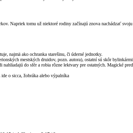
kov. Napriek tomu už niektoré rodiny začínajú znova nachádzať svoju s
uje, najmä ako ochranka starešinu, či úderné jednotky.
rionských mestských druidov, pozn. autora), ostatní sú skôr bylinkármi
 nahliadajú do sfér a robia rôzne lektvary pre ostatných. Magické predm
 ide o sicca, žobráka alebo výpalníka
: