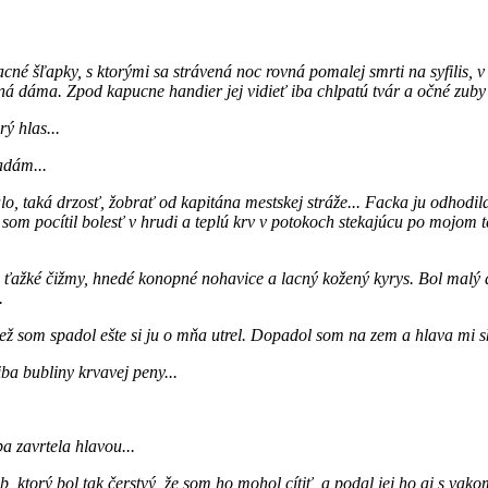
né šľapky, s ktorými sa strávená noc rovná pomalej smrti na syfilis, v
 dáma. Zpod kapucne handier jej vidieť iba chlpatú tvár a očné zuby t
ý hlas...
adám...
o, taká drzosť, žobrať od kapitána mestskej stráže... Facka ju odhodila
som pocítil bolesť v hrudi a teplú krv v potokoch stekajúcu po mojom tele
e ťažké čižmy, hnedé konopné nohavice a lacný kožený kyrys. Bol malý 
.
 než som spadol ešte si ju o mňa utrel. Dopadol som na zem a hlava mi 
ba bubliny krvavej peny...
a zavrtela hlavou...
b, ktorý bol tak čerstvý, že som ho mohol cítiť, a podal jej ho aj s va