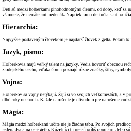
Deti sú medzi holberkami plnohodnotnými členmi, od doby, keď sa nau
všimnete, že nemáte ani medenák. Napriek tomu deti učia starí rodičia (
Hierarchia:
Najvyššie postaveným človekom je najstarší človek z getta. Potom to 
Jazyk, písmo:
Holberkovia majú veľký talent na jazyky. Vedia hovoriť obecnou rečo
zlodejského cechu, vďaka čomu poznajú rôzne značky, šifry, symboly 
Vojna:
Holberkov sa vojny netýkajú. Žijú si vo svojich veľkomestách, a v pr
dlhé roky nechodia. Každé narušenie je dôvodom pre narušenie cudzie
Mágia:
Mágia medzi holberkami určite nie je žiadne tabu. Po svojich predkoch
jeden, dvaja na celé getto. Kúzelníci tu nie sú príliš populárni, lebo