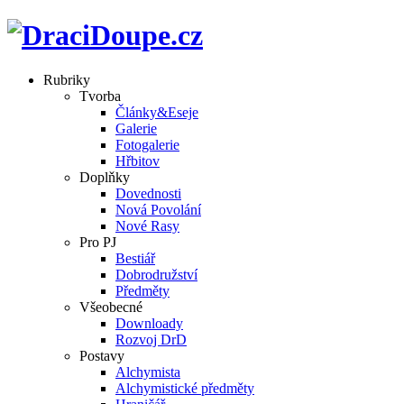
Rubriky
Tvorba
Články&Eseje
Galerie
Fotogalerie
Hřbitov
Doplňky
Dovednosti
Nová Povolání
Nové Rasy
Pro PJ
Bestiář
Dobrodružství
Předměty
Všeobecné
Downloady
Rozvoj DrD
Postavy
Alchymista
Alchymistické předměty