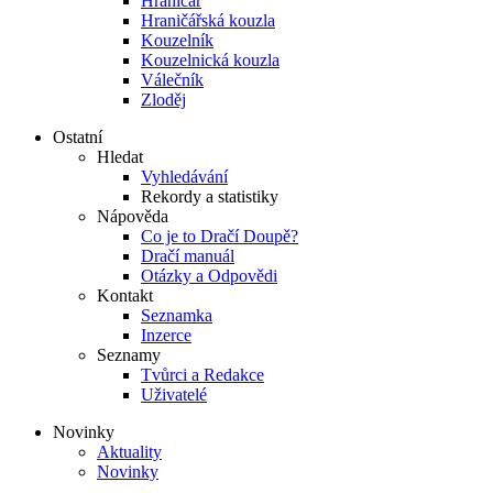
Hraničář
Hraničářská kouzla
Kouzelník
Kouzelnická kouzla
Válečník
Zloděj
Ostatní
Hledat
Vyhledávání
Rekordy a statistiky
Nápověda
Co je to Dračí Doupě?
Dračí manuál
Otázky a Odpovědi
Kontakt
Seznamka
Inzerce
Seznamy
Tvůrci a Redakce
Uživatelé
Novinky
Aktuality
Novinky