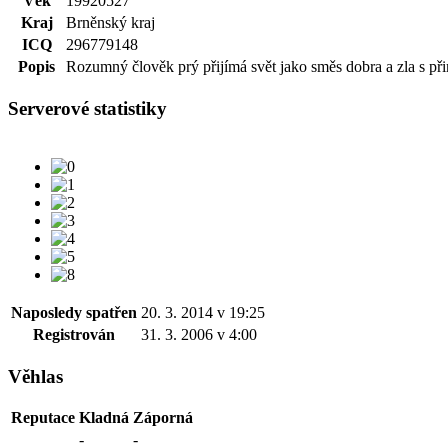
Věk
19920527
Kraj
Brněnský kraj
ICQ
296779148
Popis
Rozumný člověk prý přijímá svět jako směs dobra a zla s při
Serverové statistiky
Naposledy spatřen
20. 3. 2014 v 19:25
Registrován
31. 3. 2006 v 4:00
Věhlas
Reputace
Kladná
Záporná
-
-