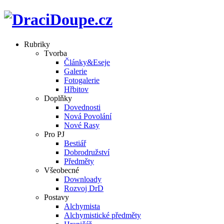
Rubriky
Tvorba
Články&Eseje
Galerie
Fotogalerie
Hřbitov
Doplňky
Dovednosti
Nová Povolání
Nové Rasy
Pro PJ
Bestiář
Dobrodružství
Předměty
Všeobecné
Downloady
Rozvoj DrD
Postavy
Alchymista
Alchymistické předměty