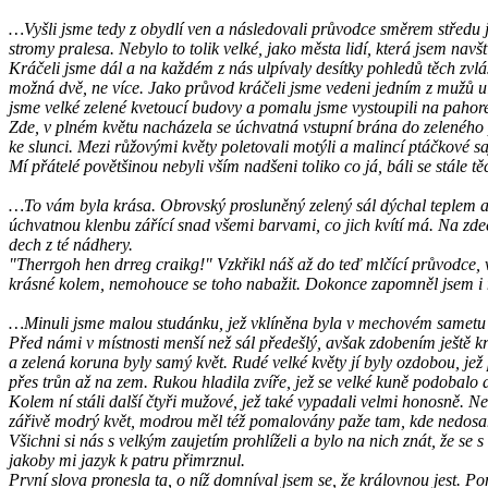
…Vyšli jsme tedy z obydlí ven a následovali průvodce směrem středu je
stromy pralesa. Nebylo to tolik velké, jako města lidí, která jsem nav
Kráčeli jsme dál a na každém z nás ulpívaly desítky pohledů těch zvlášt
možná dvě, ne více. Jako průvod kráčeli jsme vedeni jedním z mužů u
jsme velké zelené kvetoucí budovy a pomalu jsme vystoupili na pahore
Zde, v plném květu nacházela se úchvatná vstupní brána do zeleného p
ke slunci. Mezi růžovými květy poletovali motýli a malincí ptáčkové 
Mí přátelé povětšinou nebyli vším nadšeni toliko co já, báli se stále 
…To vám byla krása. Obrovský prosluněný zelený sál dýchal teplem a pr
úchvatnou klenbu zářící snad všemi barvami, co jich kvítí má. Na zde
dech z té nádhery.
"Therrgoh hen drreg craikg!" Vzkřikl náš až do teď mlčící průvodce, 
krásné kolem, nemohouce se toho nabažit. Dokonce zapomněl jsem i na 
…Minuli jsme malou studánku, jež vklíněna byla v mechovém sametu a v
Před námi v místnosti menší než sál předešlý, avšak zdobením ještě krá
a zelená koruna byly samý květ. Rudé velké květy jí byly ozdobou, jež
přes trůn až na zem. Rukou hladila zvíře, jež se velké kuně podobalo a
Kolem ní stáli další čtyři mužové, jež také vypadali velmi honosně. N
zářivě modrý květ, modrou měl též pomalovány paže tam, kde nedosahov
Všichni si nás s velkým zaujetím prohlíželi a bylo na nich znát, že se
jakoby mi jazyk k patru přimrznul.
První slova pronesla ta, o níž domníval jsem se, že královnou jest. 