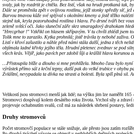
svaly, jak by rozdrtit je chtěla. Bez listí, však na hrudi protkaná tak
Dále se proměnila zpět v ovíjivou rostlinu, jejíž stonky spředly síť, 
Barvou tmavou kůže své splýval s okolními kmeny a jistě těžko nalézti
stejně tak, kryla pozoruhodná rostlina i hlavu. Po drsné tváři bez vous
zeleně svítící oči. Jako sluneční záře skrz smaragdový drahokam hled
"Hrecgrhar !" Vzkřikl on hlasem skřípavým. V tu chvíli zhlédl jsem t
Tolik mne to zarazilo. Kytka prohnilá; jistě trávila ty nebohé zaživa. O
Listí v křoví zašustilo a náhle před námi stála další, jedna z těch nel
objímala ladné křivky jejího těla. Hrudní pletenec zvednuv se pod si
všech krás. Vějíř, jako pavích per zdobil šíji a krášlil hlavu korunou z
…Přistoupila blíže a dlouho si mne prohlížela. Mnoho času bylo nyní k
výrůstek přímo sál z krční tepny, další pak do velké trubice v ohybu p
Zvláštní, nevypadala ta dívka na strasti a bolesti. Byla spíš plná sil.
Velikostí jsou stromovci menší jak lidé; na výšku jim lze naměřit 165
Stromovci dospívají kolem desátého roku života. Vrchol síly a zdraví na
projevuje ochabnutím svalů, což má za následek shrbení postavy, šedi
Druhy stromovců
Počet stromovčí populace se stále snižuje, ale přesto jsou zatím rozšíř
Po dlouhá tisíciletí vývoje se objevil v nejhlubších deštných pralesíc