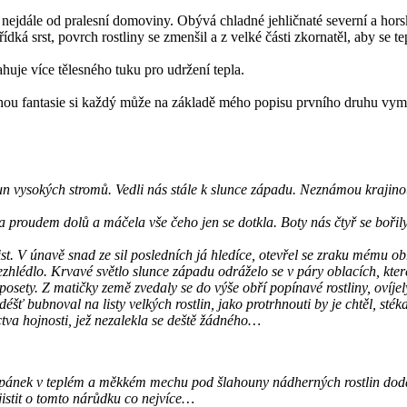
nejdále od pralesní domoviny. Obývá chladné jehličnaté severní a horsk
ká srst, povrch rostliny se zmenšil a z velké části zkornatěl, aby se tep
huje více tělesného tuku pro udržení tepla.
hou fantasie si každý může na základě mého popisu prvního druhu vymys
 vysokých stromů. Vedli nás stále k slunce západu. Neznámou krajinou 
 proudem dolů a máčela vše čeho jen se dotkla. Boty nás čtyř se bořily v
st. V únavě snad ze sil posledních já hledíce, otevřel se zraku mému o
zhlédlo. Krvavé světlo slunce západu odráželo se v páry oblacích, kter
sety. Z matičky země zvedaly se do výše obří popínavé rostliny, ovíjel
éšť bubnoval na listy velkých rostlin, jako protrhnouti by je chtěl, st
tva hojnosti, jež nezalekla se deště žádného…
spánek v teplém a měkkém mechu pod šlahouny nádherných rostlin dodal n
jistit o tomto nárůdku co nejvíce…