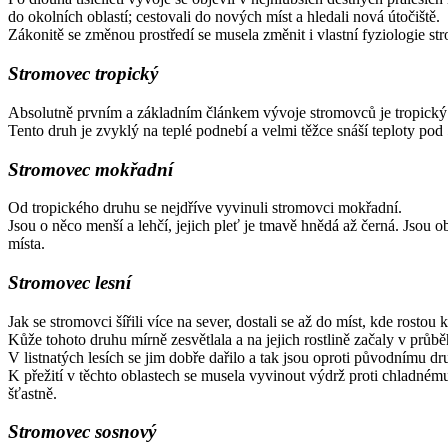
do okolních oblastí; cestovali do nových míst a hledali nová útočiště.
Zákonitě se změnou prostředí se musela změnit i vlastní fyziologie st
Stromovec tropický
Absolutně prvním a základním článkem vývoje stromovců je tropický dr
Tento druh je zvyklý na teplé podnebí a velmi těžce snáší teploty pod
Stromovec mokřadní
Od tropického druhu se nejdříve vyvinuli stromovci mokřadní.
Jsou o něco menší a lehčí, jejich pleť je tmavě hnědá až černá. Jsou 
místa.
Stromovec lesní
Jak se stromovci šířili více na sever, dostali se až do míst, kde rostou k
Kůže tohoto druhu mírně zesvětlala a na jejich rostlině začaly v průbě
V listnatých lesích se jim dobře dařilo a tak jsou oproti původnímu dr
K přežití v těchto oblastech se musela vyvinout výdrž proti chladnému
šťastně.
Stromovec sosnový