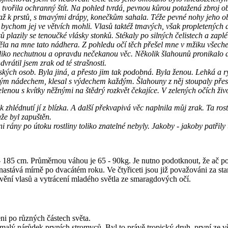
, by tvořila ochranný štít. Na pohled tvrdá, pevnou kůrou potažená zbroj 
jež až k prstů, s tmavými drápy, konečkům sahala. Téže pevné nohy jeho ob
 bychom jej ve větvích mohli. Vlasů taktéž tmavých, však propletených 
ů plazily se tenoučké vlásky stonků. Stékaly po silných čelistech a zaplé
ěla na mne tato nádhera. Z pohledu očí těch přešel mne v mžiku všeche
oliko nechutnou a opravdu nečekanou věc. Několik šlahounů pronikalo do
dvrátil jsem zrak od té strašnosti.
idských osob. Byla jiná, a přesto jim tak podobná. Byla ženou. Lehká a ryc
lným nádechem, klesal s výdechem každým. Šlahouny z něj stoupaly přes 
elenou s kvítky něžnými na štědrý rozkvět čekajíce. V zelených očích život
 zhlédnutí jí z blízka. A další překvapivá věc naplnila můj zrak. Ta ro
aže byl zapuštěn.
 Ani rány po útoku rostliny toliko znatelné nebyly. Jakoby - jakoby patř
 - 185 cm. Průměrnou váhou je 65 - 90kg. Je nutno podotknout, že ač potr
stává mírně po dvacátém roku. Ve čtyřiceti jsou již považováni za staré 
vění vlasů a vytrácení mladého světla ze smaragdových očí.
eni po různých částech světa.
h malý nárůdek prvních stromvců. Byl to právě tropický druh, první ze vš