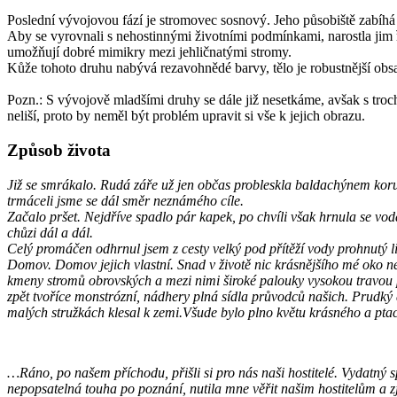
Poslední vývojovou fází je stromovec sosnový. Jeho působiště zabíhá 
Aby se vyrovnali s nehostinnými životními podmínkami, narostla jim říd
umožňují dobré mimikry mezi jehličnatými stromy.
Kůže tohoto druhu nabývá rezavohnědé barvy, tělo je robustnější obsa
Pozn.: S vývojově mladšími druhy se dále již nesetkáme, avšak s troc
neliší, proto by neměl být problém upravit si vše k jejich obrazu.
Způsob života
Již se smrákalo. Rudá záře už jen občas probleskla baldachýnem korun
trmáceli jsme se dál směr neznámého cíle.
Začalo pršet. Nejdříve spadlo pár kapek, po chvíli však hrnula se voda
chůzi dál a dál.
Celý promáčen odhrnul jsem z cesty velký pod přítěží vody prohnutý li
Domov. Domov jejich vlastní. Snad v životě nic krásnějšího mé oko ne
kmeny stromů obrovských a mezi nimi široké palouky vysokou travou po
zpět tvoříce monstrózní, nádhery plná sídla průvodců našich. Prudký d
malých stružkách klesal k zemi.Všude bylo plno květu krásného a ptac
…Ráno, po našem příchodu, přišli si pro nás naši hostitelé. Vydatný 
nepopsatelná touha po poznání, nutila mne věřit našim hostitelům a z