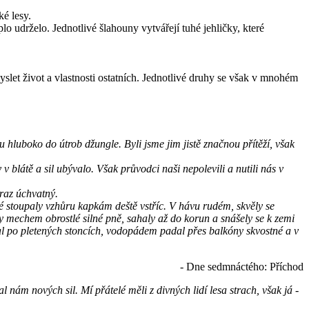
é lesy.
lo udrželo. Jednotlivé šlahouny vytvářejí tuhé jehličky, které
let život a vlastnosti ostatních. Jednotlivé druhy se však v mnohém
hluboko do útrob džungle. Byli jsme jim jistě značnou přítěží, však
 blátě a sil ubývalo. Však průvodci naši nepolevili a nutili nás v
braz úchvatný.
é stoupaly vzhůru kapkám deště vstříc. V hávu rudém, skvěly se
y mechem obrostlé silné pně, sahaly až do korun a snášely se k zemi
ékal po pletených stoncích, vodopádem padal přes balkóny skvostné a v
- Dne sedmnáctého: Příchod
ám nových sil. Mí přátelé měli z divných lidí lesa strach, však já -