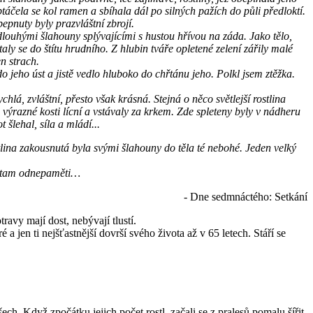
obtáčela se kol ramen a sbíhala dál po silných pažích do půli předloktí.
epnuty byly prazvláštní zbrojí.
dlouhými šlahouny splývajícími s hustou hřívou na záda. Jako tělo,
taly se do štítu hrudního. Z hlubin tváře opletené zelení zářily malé
n strach.
 jeho úst a jistě vedlo hluboko do chřtánu jeho. Polkl jsem ztěžka.
hlá, zvláštní, přesto však krásná. Stejná o něco světlejší rostlina
výrazné kosti lícní a vstávaly za krkem. Zde spleteny byly v nádheru
 šlehal, síla a mládí...
stlina zakousnutá byla svými šlahouny do těla té nebohé. Jeden velký
ily tam odnepaměti…
- Dne sedmnáctého: Setkání
avy mají dost, nebývají tlustí.
a jen ti nejšťastnější dovrší svého života až v 65 letech. Stáří se
ech. Když zpočátku jejich počet rostl, začali se z pralesů pomalu šířit