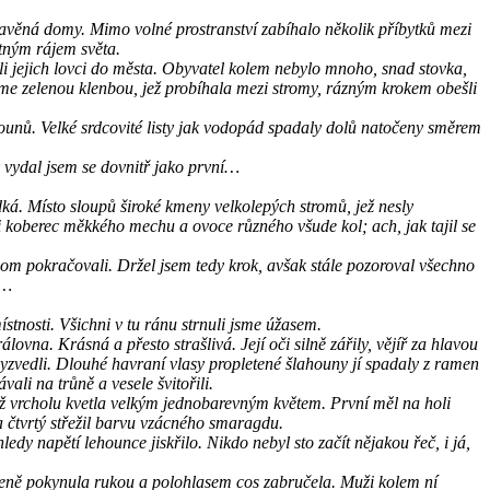
stavěná domy. Mimo volné prostranství zabíhalo několik příbytků mezi
otným rájem světa.
vedli jejich lovci do města. Obyvatel kolem nebylo mnoho, snad stovka,
me zelenou klenbou, jež probíhala mezi stromy, rázným krokem obešli
hounů. Velké srdcovité listy jak vodopád spadaly dolů natočeny směrem
ak vydal jsem se dovnitř jako první…
dká. Místo sloupů široké kmeny velkolepých stromů, jež nesly
i koberec měkkého mechu a ovoce různého všude kol; ach, jak tajil se
hom pokračovali. Držel jsem tedy krok, avšak stále pozoroval všechno
á…
tnosti. Všichni v tu ránu strnuli jsme úžasem.
vna. Krásná a přesto strašlivá. Její oči silně zářily, vějíř za hlavou
 vyzvedli. Dlouhé havraní vlasy propletené šlahouny jí spadaly z ramen
ali na trůně a vesele švitořili.
ímž vrcholu kvetla velkým jednobarevným květem. První měl na holi
a čtvrtý střežil barvu vzácného smaragdu.
edy napětí lehounce jiskřilo. Nikdo nebyl sto začít nějakou řeč, i já,
nešeně pokynula rukou a polohlasem cos zabručela. Muži kolem ní