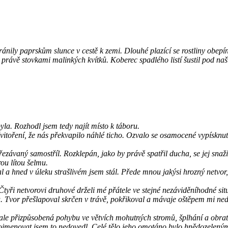
 bránily paprskům slunce v cestě k zemi. Dlouhé plazící se rostliny obe
právě stovkami malinkých kvítků. Koberec spadlého listí šustil pod na
la. Rozhodl jsem tedy najít místo k táboru.
švitoření, že nás překvapilo náhlé ticho. Ozvalo se osamocené vypísknut
ezávaný samostříl. Rozklepán, jako by právě spatřil ducha, se jej snažil
ou lítou šelmu.
l a hned v úleku strašlivém jsem stál. Přede mnou jakýsi hrozný netvor
ři netvorovi druhové drželi mé přátele ve stejné nezáviděníhodné situa
ů. Tvor přešlapoval skrčen v trávě, pokřikoval a mávaje oštěpem mi ned
nale přizpůsobená pohybu ve větvích mohutných stromů, šplhání a obrat
jmenovat jsem to nedovedl. Celé tělo jeho omotáno bylo hnědozelenými 