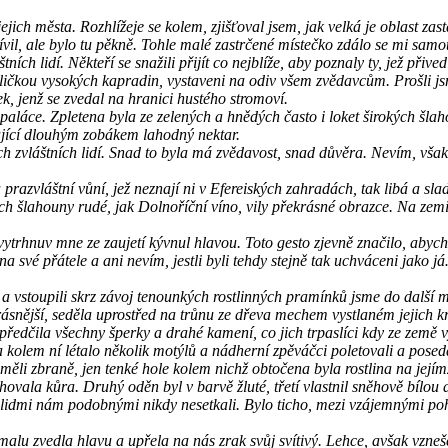
jich města. Rozhlížeje se kolem, zjišťoval jsem, jak velká je oblast za
štívil, ale bylo tu pěkně. Tohle malé zastrčené místečko zdálo se mi sam
ních lidí. Někteří se snažili přijít co nejblíže, aby poznaly ty, jež při
ličkou vysokých kapradin, vystaveni na odiv všem zvědavcům. Prošli js
k, jenž se zvedal na hranici hustého stromoví.
aláce. Zpletena byla ze zelených a hnědých často i loket širokých šla
sající dlouhým zobákem lahodný nektar.
těch zvláštních lidí. Snad to byla má zvědavost, snad důvěra. Nevím, vš
azvláštní vůní, jež neznají ni v Efereiských zahradách, tak libá a sla
ch šlahouny rudé, jak Dolnoříční víno, vily překrásné obrazce. Na zem
vytrhnuv mne ze zaujetí kývnul hlavou. Toto gesto zjevně značilo, abyc
své přátele a ani nevím, jestli byli tehdy stejně tak uchváceni jako j
stoupili skrz závoj tenounkých rostlinných pramínků jsme do další mís
snější, seděla uprostřed na trůnu ze dřeva mechem vystlaném jejich králo
 předčila všechny šperky a drahé kamení, co jich trpaslíci kdy ze země
 kolem ní létalo několik motýlů a nádherní zpěváčci poletovali a posedáv
eměli zbraně, jen tenké hole kolem nichž obtočena byla rostlina na jej
ala kůra. Druhý oděn byl v barvě žluté, třetí vlastnil sněhově bílou 
 s lidmi nám podobnými nikdy nesetkali. Bylo ticho, mezi vzájemnými pohl
Pomalu zvedla hlavu a upřela na nás zrak svůj svítivý. Lehce, avšak vz