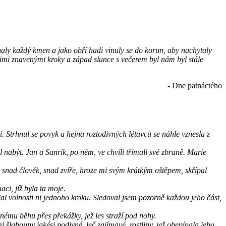
pínaly každý kmen a jako obří hadi vinuly se do korun, aby nachytaly
šimi znavenými kroky a západ slunce s večerem byl nám byl stále
- Dne patnáctého
í. Strhnul se povyk a hejna roztodivných létavců se náhle vznesla z
 nabýt. Jan a Sanrik, po něm, ve chvíli třímali své zbraně. Marie
, snad člověk, snad zvíře, hroze mi svým krátkým oštěpem, skřípal
ci, jíž byla ta moje.
al volnosti ni jednoho kroku. Sledoval jsem pozorně každou jeho část,
nému běhu přes překážky, jež les straží pod nohy.
šlahouny jakési podivné, leč zajímavé, rostliny, jež obepínala jeho