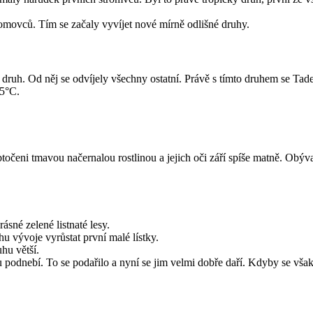
romovců. Tím se začaly vyvíjet nové mírně odlišné druhy.
uh. Od něj se odvíjely všechny ostatní. Právě s tímto druhem se Tadeá
 5°C.
obtočeni tmavou načernalou rostlinou a jejich oči září spíše matně. Ob
rásné zelené listnaté lesy.
hu vývoje vyrůstat první malé lístky.
uhu větší.
 podnebí. To se podařilo a nyní se jim velmi dobře daří. Kdyby se však 