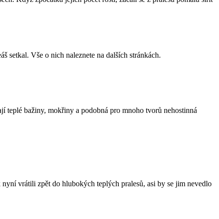
š setkal. Vše o nich naleznete na dalších stránkách.
ývají teplé bažiny, mokřiny a podobná pro mnoho tvorů nehostinná
nyní vrátili zpět do hlubokých teplých pralesů, asi by se jim nevedlo