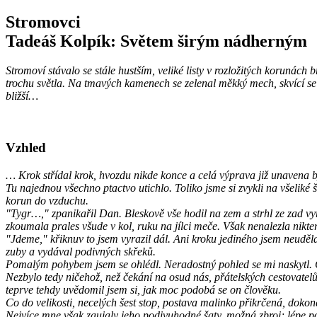
Stromovci
Tadeáš Kolpík: Světem širým nádherným
Stromoví stávalo se stále hustším, veliké listy v rozložitých korunách
trochu světla. Na tmavých kamenech se zelenal měkký mech, skvící se 
bližší…
Vzhled
… Krok střídal krok, hvozdu nikde konce a celá výprava již unavena by
Tu najednou všechno ptactvo utichlo. Toliko jsme si zvykli na všeliké 
korun do vzduchu.
"Tygr…," zpanikařil Dan. Bleskově vše hodil na zem a strhl ze zad vyř
zkoumala prales všude v kol, ruku na jílci meče. Však nenalezla nikter
"Jdeme," křiknuv to jsem vyrazil dál. Ani kroku jediného jsem neuděla
zuby a vydával podivných skřeků.
Pomalým pohybem jsem se ohlédl. Neradostný pohled se mi naskytl. Čty
Nezbylo tedy ničehož, než čekání na osud nás, přátelských cestovatel
teprve tehdy uvědomil jsem si, jak moc podobá se on člověku.
Co do velikosti, necelých šest stop, postava malinko přikrčená, doko
Nejvíce mne však zaujaly jeho podivuhodné šaty, možná zbroj; lépe po