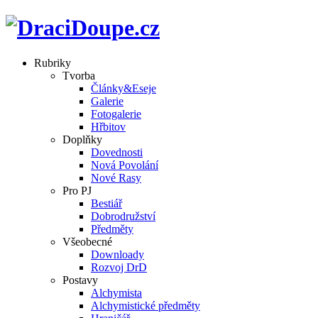
Rubriky
Tvorba
Články&Eseje
Galerie
Fotogalerie
Hřbitov
Doplňky
Dovednosti
Nová Povolání
Nové Rasy
Pro PJ
Bestiář
Dobrodružství
Předměty
Všeobecné
Downloady
Rozvoj DrD
Postavy
Alchymista
Alchymistické předměty