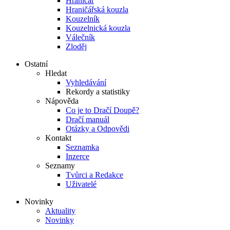
Hraničář
Hraničářská kouzla
Kouzelník
Kouzelnická kouzla
Válečník
Zloděj
Ostatní
Hledat
Vyhledávání
Rekordy a statistiky
Nápověda
Co je to Dračí Doupě?
Dračí manuál
Otázky a Odpovědi
Kontakt
Seznamka
Inzerce
Seznamy
Tvůrci a Redakce
Uživatelé
Novinky
Aktuality
Novinky