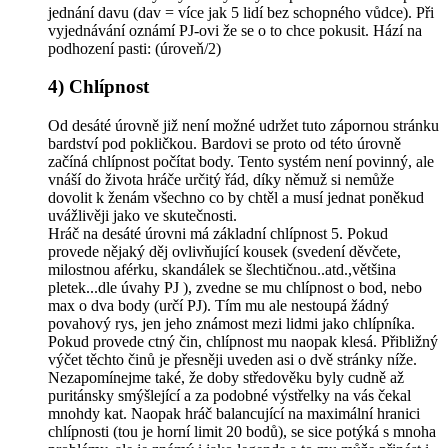
jednání davu (dav = více jak 5 lidí bez schopného vůdce). Při
vyjednávání oznámí PJ-ovi že se o to chce pokusit. Hází na
podhození pasti: (úroveň/2)
4) Chlípnost
Od desáté úrovně již není možné udržet tuto zápornou stránku
bardství pod pokličkou. Bardovi se proto od této úrovně
začíná chlípnost počítat body. Tento systém není povinný, ale
vnáší do života hráče určitý řád, díky němuž si nemůže
dovolit k ženám všechno co by chtěl a musí jednat poněkud
uvážlivěji jako ve skutečnosti.
Hráč na desáté úrovni má základní chlípnost 5. Pokud
provede nějaký děj ovlivňující kousek (svedení děvčete,
milostnou aférku, skandálek se šlechtičnou..atd.,většina
pletek...dle úvahy PJ ), zvedne se mu chlípnost o bod, nebo
max o dva body (určí PJ). Tím mu ale nestoupá žádný
povahový rys, jen jeho známost mezi lidmi jako chlípníka.
Pokud provede ctný čin, chlípnost mu naopak klesá. Přibližný
výčet těchto činů je přesněji uveden asi o dvě stránky níže.
Nezapomínejme také, že doby středověku byly cudně až
puritánsky smýšlející a za podobné výstřelky na vás čekal
mnohdy kat. Naopak hráč balancující na maximální hranici
chlípnosti (tou je horní limit 20 bodů), se sice potýká s mnoha