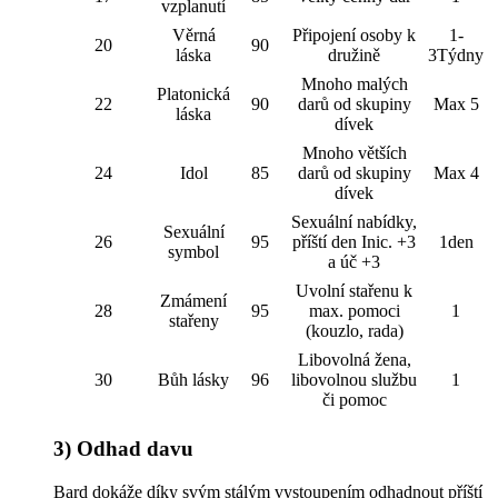
vzplanutí
Věrná
Připojení osoby k
1-
20
90
láska
družině
3Týdny
Mnoho malých
Platonická
22
90
darů od skupiny
Max 5
láska
dívek
Mnoho větších
24
Idol
85
darů od skupiny
Max 4
dívek
Sexuální nabídky,
Sexuální
26
95
příští den Inic. +3
1den
symbol
a úč +3
Uvolní stařenu k
Zmámení
28
95
max. pomoci
1
stařeny
(kouzlo, rada)
Libovolná žena,
30
Bůh lásky
96
libovolnou službu
1
či pomoc
3) Odhad davu
Bard dokáže díky svým stálým vystoupením odhadnout příští