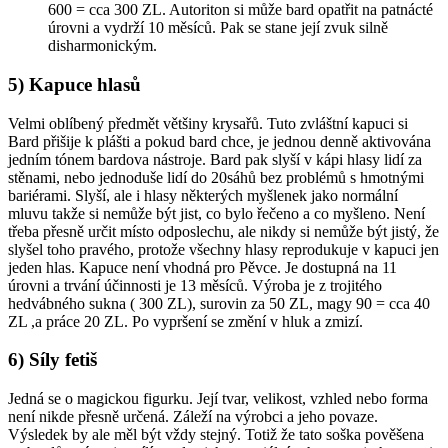
600 = cca 300 ZL. Autoriton si může bard opatřit na patnácté
úrovni a vydrží 10 měsíců. Pak se stane její zvuk silně
disharmonickým.
5) Kapuce hlasů
Velmi oblíbený předmět většiny krysařů. Tuto zvláštní kapuci si
Bard přišije k plášti a pokud bard chce, je jednou denně aktivována
jedním tónem bardova nástroje. Bard pak slyší v kápi hlasy lidí za
stěnami, nebo jednoduše lidí do 20sáhů bez problémů s hmotnými
bariérami. Slyší, ale i hlasy některých myšlenek jako normální
mluvu takže si nemůže být jist, co bylo řečeno a co myšleno. Není
třeba přesně určit místo odposlechu, ale nikdy si nemůže být jistý, že
slyšel toho pravého, protože všechny hlasy reprodukuje v kapuci jen
jeden hlas. Kapuce není vhodná pro Pěvce. Je dostupná na 11
úrovni a trvání účinnosti je 13 měsíců. Výroba je z trojitého
hedvábného sukna ( 300 ZL), surovin za 50 ZL, magy 90 = cca 40
ZL ,a práce 20 ZL. Po vypršení se změní v hluk a zmizí.
6) Síly fetiš
Jedná se o magickou figurku. Její tvar, velikost, vzhled nebo forma
není nikde přesně určená. Záleží na výrobci a jeho povaze.
Výsledek by ale měl být vždy stejný. Totiž že tato soška pověšena