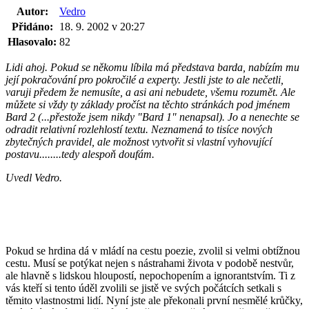
Autor:
Vedro
Přidáno:
18. 9. 2002 v 20:27
Hlasovalo:
82
Lidi ahoj. Pokud se někomu líbila má představa barda, nabízím mu
její pokračování pro pokročilé a experty. Jestli jste to ale nečetli,
varuji předem že nemusíte, a asi ani nebudete, všemu rozumět. Ale
můžete si vždy ty základy pročíst na těchto stránkách pod jménem
Bard 2 (...přestože jsem nikdy "Bard 1" nenapsal). Jo a nenechte se
odradit relativní rozlehlostí textu. Neznamená to tisíce nových
zbytečných pravidel, ale možnost vytvořit si vlastní vyhovující
postavu........tedy alespoň doufám.
Uvedl Vedro.
Pokud se hrdina dá v mládí na cestu poezie, zvolil si velmi obtížnou
cestu. Musí se potýkat nejen s nástrahami života v podobě nestvůr,
ale hlavně s lidskou hloupostí, nepochopením a ignorantstvím. Ti z
vás kteří si tento úděl zvolili se jistě ve svých počátcích setkali s
těmito vlastnostmi lidí. Nyní jste ale překonali první nesmělé krůčky,