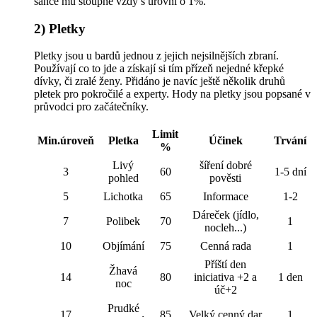
šance mu stoupne vždy s úrovní o 1%.
2) Pletky
Pletky jsou u bardů jednou z jejich nejsilnějších zbraní.
Používají co to jde a získají si tím přízeň nejedné křepké
dívky, či zralé ženy. Přidáno je navíc ještě několik druhů
pletek pro pokročilé a experty. Hody na pletky jsou popsané v
průvodci pro začátečníky.
Limit
Min.úroveň
Pletka
Účinek
Trvání
%
Livý
šíření dobré
3
60
1-5 dní
pohled
pověsti
5
Lichotka
65
Informace
1-2
Dáreček (jídlo,
7
Polibek
70
1
nocleh...)
10
Objímání
75
Cenná rada
1
Příští den
Žhavá
14
80
iniciativa +2 a
1 den
noc
úč+2
Prudké
17
85
Velký cenný dar
1