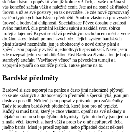
skládání básní a popěvků vám již koluje v žilách, a vaše družina si
vás konečně začala vážit a náležitě cenit. Jste asi na osmé až třinácté
úrovni a už se své postavy jen tak nevzdáte. Je zde nově zpracovaný
systém typických bardských předmětů. Soubor vlastností pro vysoké
úrovně a bodování chlípnosti. Specializace Pěvec dosahuje zralosti
svého mužství, čile prohání každou sukni a zakládá svou sbírku
trofejí a tajemný Krysař se stává pověstným zachráncem měst a vede
družinu skrze úskalí pomocí svých vizí. Jejich systém bardských
písní zůstává nezměněn, jen je obohacený o nové druhy písní a
zpěvů. Jsou popsány zvlášť u jednotlivých specializací. Navíc jsem
zde rozepsal jednu velmi důležitou část Bardova života a tou je boj o
starobylý artefakt "Vavřínový věnec" na pěveckém turnaji a i
zapojení krysařů do soutěže pištců. Takže jdeme na to.
Bardské předměty
Bardové si sice nepotrpí na peníze a často jimi nehorázně plýtvají,
co se ale krásných a drahocenných předmětů a šperků týká, jsou jimi
doslova posedlí. Některé jsem popsal v průvodci pro začátečníky.
Tady je souhrn bardských předmětů, které jsou pro ně typické.
Každý si musí bard, který je chce vlastnit, opatřit na své náklady u
nějakého trochu schopnějšího alchymisty. Tyto předměty jsou jedna
z mála věcí, kterých si bard váží a proto by o ně nepřipravil třeba
jiného barda. Musí je prostě zaplatit, nebo případně dodat některé