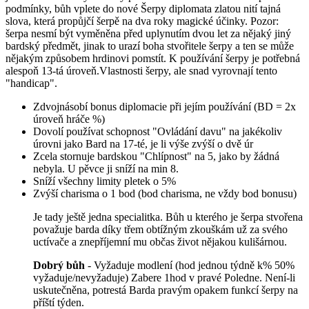
podmínky, bůh vplete do nové Šerpy diplomata zlatou nití tajná
slova, která propůjčí šerpě na dva roky magické účinky. Pozor:
šerpa nesmí být vyměněna před uplynutím dvou let za nějaký jiný
bardský předmět, jinak to urazí boha stvořitele šerpy a ten se může
nějakým způsobem hrdinovi pomstít. K používání šerpy je potřebná
alespoň 13-tá úroveň.Vlastnosti šerpy, ale snad vyrovnají tento
"handicap".
Zdvojnásobí bonus diplomacie při jejím používání (BD = 2x
úroveň hráče %)
Dovolí používat schopnost "Ovládání davu" na jakékoliv
úrovni jako Bard na 17-té, je li výše zvýší o dvě úr
Zcela stornuje bardskou "Chlípnost" na 5, jako by žádná
nebyla. U pěvce ji sníží na min 8.
Sníží všechny limity pletek o 5%
Zvýší charisma o 1 bod (bod charisma, ne vždy bod bonusu)
Je tady ještě jedna specialitka. Bůh u kterého je šerpa stvořena
považuje barda díky třem obtížným zkouškám už za svého
uctívače a znepříjemní mu občas život nějakou kulišárnou.
Dobrý bůh
- Vyžaduje modlení (hod jednou týdně k% 50%
vyžaduje/nevyžaduje) Zabere 1hod v pravé Poledne. Není-li
uskutečněna, potrestá Barda pravým opakem funkcí šerpy na
příští týden.