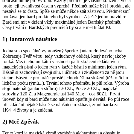
součásti nutné pro výrobu. Každý předmět je vlastně kouzelná věc a
proto její trvanlivost časem vyprchá. Předmět může být i prodán, ale
nestává se to často. Spíše se může někde stát zástavou. Předmět smí
používat jen bard pro kterého byl vyroben. A ještě jedno pravidlo:
Bard smí mít v držení vždy maximálně jeden Bardský předmět.
Časy trvání u Bardských předmětů by si ale měl hlídat PJ.
1) Jantarová náušnice
Jedná se o speciálně vybroušený šperk z jantaru do levého ucha.
Zobrazuje Tvář větru, tedy vzduchový obličej, který navíc jakoby
fouká. Mezi jeho unikátní vlastnosti patří zkrácení skládaných
magických písní o jeden rým v každé básni s minimem jeden rým.
Básně si zachovávají svoji sílu, i účinek a i zkušenosti za ně jsou
stejné. Báseň je pro hráče prostě jednodušší na složení (těžko říci u
lichého počtu rýmů...). Trvání tohoto předmětu je půl roku. Výroba
stojí materiál (jantar a stříbro) 130 ZL, Práce 20 ZL, magické
suroviny 120 Zl a Magenergie asi 140 Mag = cca 60ZL. První
úroveň kdy si bard může tuto náušnici opatřit je devátá. Po půl roce
při skládání nějaké básně se náušnice rozžhaví, zraní barda za
1K4+4 životy a je zničená.
2) Meč Zpěvák
Tento kord je magická zbraň vyráběná alchymistou a obsahuje