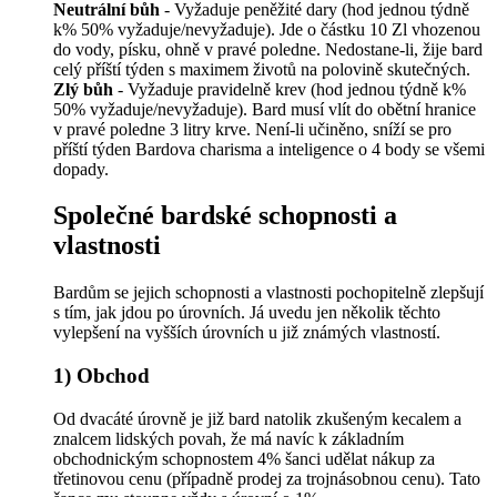
Neutrální bůh
- Vyžaduje peněžité dary (hod jednou týdně
k% 50% vyžaduje/nevyžaduje). Jde o částku 10 Zl vhozenou
do vody, písku, ohně v pravé poledne. Nedostane-li, žije bard
celý příští týden s maximem životů na polovině skutečných.
Zlý bůh
- Vyžaduje pravidelně krev (hod jednou týdně k%
50% vyžaduje/nevyžaduje). Bard musí vlít do obětní hranice
v pravé poledne 3 litry krve. Není-li učiněno, sníží se pro
příští týden Bardova charisma a inteligence o 4 body se všemi
dopady.
Společné bardské schopnosti a
vlastnosti
Bardům se jejich schopnosti a vlastnosti pochopitelně zlepšují
s tím, jak jdou po úrovních. Já uvedu jen několik těchto
vylepšení na vyšších úrovních u již známých vlastností.
1) Obchod
Od dvacáté úrovně je již bard natolik zkušeným kecalem a
znalcem lidských povah, že má navíc k základním
obchodnickým schopnostem 4% šanci udělat nákup za
třetinovou cenu (případně prodej za trojnásobnou cenu). Tato