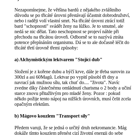
Nezapomínejme, že většina bardů z nějakého zvláštního
důvodu se po třicáté úrovni přestávají účastnit dobrodružství,
nebo i raději volí vlastní smrt. Na třicáté úrovni ztrácí totiž
bard "schopnosti" svádět ženy na lůžko. Je to smutné, ale
nedá se nic dělat. Tato neschopnost se projeví náhle při
přechodu na třicátou úroveň. Odborně se to nazývá ztráta
potence přepínáním organismu. Dá se to ale dočasně léčit do
třicáté třetí úrovně třemi způsoby:
a) Alchymistickým lektvarem "Stojící dub"
Složení je z kořene dubu a býčí krve, dále je třeba surovin za
300zl a asi 60Magů. Lektvar po vypití působí tři dny a
navrací jak mužnou sílu, tak chuť do.... "života". Navíc
zvedne díky částečnému omládnutí charisma o 2 body a učiní
starce znovu přitažlivým pro mladé ženy. Pozor : pokud
někdo požije tento nápoj na nižších úrovních, musí čelit zcela
opačným efektům.
b) Mágovo kouzlem "Transport síly"
Předem varuji, že se jedná o určitý druh nekromancie. Mág
dokáže tímto kouzlem přenést cizí životní energii do sebe