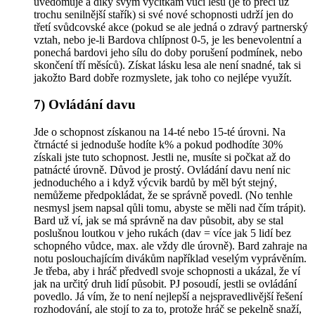
uvědomuje a díky svým výčitkám vůči lesu (je to přeci už
trochu senilnější stařík) si své nové schopnosti udrží jen do
třetí svůdcovské akce (pokud se ale jedná o zdravý partnerský
vztah, nebo je-li Bardova chlípnost 0-5, je les benevolentní a
ponechá bardovi jeho sílu do doby porušení podmínek, nebo
skončení tří měsíců). Získat lásku lesa ale není snadné, tak si
jakožto Bard dobře rozmyslete, jak toho co nejlépe využít.
7) Ovládání davu
Jde o schopnost získanou na 14-té nebo 15-té úrovni. Na
čtrnácté si jednoduše hodíte k% a pokud podhodíte 30%
získali jste tuto schopnost. Jestli ne, musíte si počkat až do
patnácté úrovně. Důvod je prostý. Ovládání davu není nic
jednoduchého a i když výcvik bardů by měl být stejný,
nemůžeme předpokládat, že se správně povedl. (No tenhle
nesmysl jsem napsal qůli tomu, abyste se měli nad čím trápit).
Bard už ví, jak se má správně na dav působit, aby se stal
poslušnou loutkou v jeho rukách (dav = více jak 5 lidí bez
schopného vůdce, max. ale vždy dle úrovně). Bard zahraje na
notu poslouchajícím divákům například veselým vyprávěním.
Je třeba, aby i hráč předvedl svoje schopnosti a ukázal, že ví
jak na určitý druh lidí působit. PJ posoudí, jestli se ovládání
povedlo. Já vím, že to není nejlepší a nejspravedlivější řešení
rozhodování, ale stojí to za to, protože hráč se pekelně snaží,