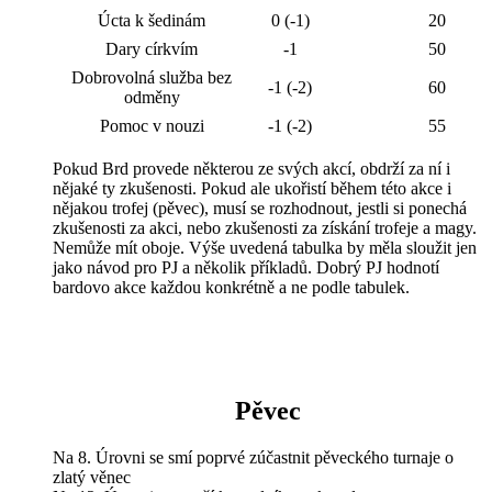
Úcta k šedinám
0 (-1)
20
Dary církvím
-1
50
Dobrovolná služba bez
-1 (-2)
60
odměny
Pomoc v nouzi
-1 (-2)
55
Pokud Brd provede některou ze svých akcí, obdrží za ní i
nějaké ty zkušenosti. Pokud ale ukořistí během této akce i
nějakou trofej (pěvec), musí se rozhodnout, jestli si ponechá
zkušenosti za akci, nebo zkušenosti za získání trofeje a magy.
Nemůže mít oboje. Výše uvedená tabulka by měla sloužit jen
jako návod pro PJ a několik příkladů. Dobrý PJ hodnotí
bardovo akce každou konkrétně a ne podle tabulek.
Pěvec
Na 8. Úrovni se smí poprvé zúčastnit pěveckého turnaje o
zlatý věnec