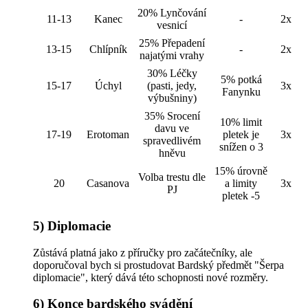
20% Lynčování
11-13
Kanec
-
2x
vesnicí
25% Přepadení
13-15
Chlípník
-
2x
najatými vrahy
30% Léčky
5% potká
15-17
Úchyl
(pasti, jedy,
3x
Fanynku
výbušniny)
35% Srocení
10% limit
davu ve
17-19
Erotoman
pletek je
3x
spravedlivém
snížen o 3
hněvu
15% úrovně
Volba trestu dle
20
Casanova
a limity
3x
PJ
pletek -5
5) Diplomacie
Zůstává platná jako z příručky pro začátečníky, ale
doporučoval bych si prostudovat Bardský předmět "Šerpa
diplomacie", který dává této schopnosti nové rozměry.
6) Konce bardského svádění