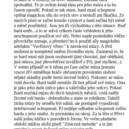
zpohodlní. To je ovšem krutá rána pro jeho múzu a ta ho
časem opouští. Pokud se tak stane, bard ztratí schopnost
vplétat magickou sílu do svých slov a nesloží ani říkačku. Ze
starých písní se začne kouzlo vytrácet a bard začíná být méně
a méně použitelný. Jsou jen tři východiska z této situace. Buď
bard umře...a to se stává celkem často vzhledem k jeho
neschopnosti používat své síly. Nebo najde posledního vítěze
pěveckého turnaje, a přemluví ho k použití síly magického
artefaktu "Vavřínový věnec" k navrácení múzy. A třetí
možnost je kompletní změna životního stylu. Znamená to, že
se bard musí stát jinou osobností (jiné chování, jiné oblékání,
jiná mluva, jiné přesvědčení (uvážlivě s PJ), jiné myšlení...).
V tomto případě se k němu po čase začne múza pomalu
vracet (PJ odměňuje hráče občasným povolením složení
nějaké skladby podle herní úrovně hráče). Nakonec se múza
vrátí docela. Bard tudíž nemůže žít bez přízně své múzy. Ona
je jako jeho duše (něco jako u válečníka jeho srdce). Pokud
Bard nezíská múzu do třech lunárních měsíců, vzdá raději
životní roli barda - dobrodruha a stane se rolníkem. Taktéž
ztráta múzy by neměla být náhlá, ale postupně vypadávají
netrénované schopnosti. PJ nejlépe odhadne schopnosti svého
barda a jeho snahu. Jo poznámka na okraj. Za ta léta si Pěvci
našli jednu kličku v pravidlech života. Ve svém plodném
období můžou složit píseň "Ztracená melodie" a ta jim