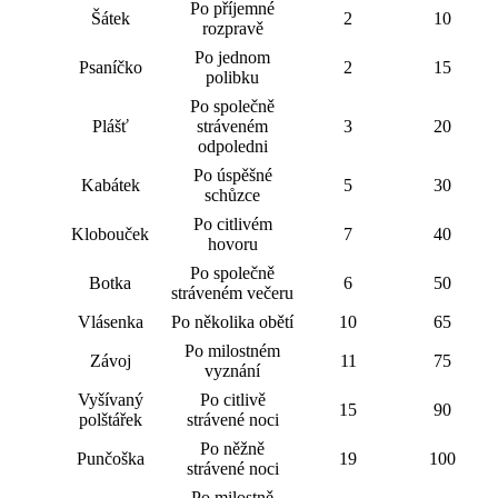
Po příjemné
Šátek
2
10
rozpravě
Po jednom
Psaníčko
2
15
polibku
Po společně
Plášť
stráveném
3
20
odpoledni
Po úspěšné
Kabátek
5
30
schůzce
Po citlivém
Klobouček
7
40
hovoru
Po společně
Botka
6
50
stráveném večeru
Vlásenka
Po několika obětí
10
65
Po milostném
Závoj
11
75
vyznání
Vyšívaný
Po citlivě
15
90
polštářek
strávené noci
Po něžně
Punčoška
19
100
strávené noci
Po milostně