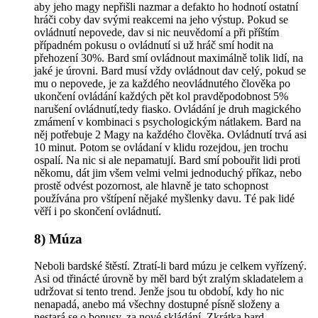
aby jeho magy nepřišli nazmar a defakto ho hodnotí ostatní
hráči coby dav svými reakcemi na jeho výstup. Pokud se
ovládnutí nepovede, dav si nic neuvědomí a při příštím
případném pokusu o ovládnutí si už hráč smí hodit na
přehození 30%. Bard smí ovládnout maximálně tolik lidí, na
jaké je úrovni. Bard musí vždy ovládnout dav celý, pokud se
mu o nepovede, je za každého neovládnutého člověka po
ukončení ovládání každých pět kol pravděpodobnost 5%
narušení ovládnutí,tedy fiasko. Ovládání je druh magického
zmámení v kombinaci s psychologickým nátlakem. Bard na
něj potřebuje 2 Magy na každého člověka. Ovládnutí trvá asi
10 minut. Potom se ovládaní v klidu rozejdou, jen trochu
ospalí. Na nic si ale nepamatují. Bard smí pobouřit lidi proti
někomu, dát jim všem velmi velmi jednoduchý příkaz, nebo
prostě odvést pozornost, ale hlavně je tato schopnost
používána pro vštípení nějaké myšlenky davu. Té pak lidé
věří i po skončení ovládnutí.
8) Múza
Neboli bardské štěstí. Ztratí-li bard múzu je celkem vyřízený.
Asi od třinácté úrovně by měl bard být zralým skladatelem a
udržovat si tento trend. Jenže jsou tu období, kdy ho nic
nenapadá, anebo má všechny dostupné písně složeny a
nestará se o bonusy, za nové skládání. Zkrátka bard