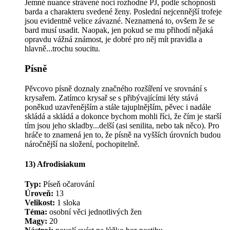
Jemné nuance strávené noci rozhodne PJ, podle schopností
barda a charakteru svedené ženy. Poslední nejcennější trofeje
jsou evidentně velice závazné. Neznamená to, ovšem že se
bard musí usadit. Naopak, jen pokud se mu přihodí nějaká
opravdu vážná známost, je dobré pro něj mít pravidla a
hlavně...trochu soucitu.
Písně
Pěvcovo písně doznaly značného rozšíření ve srovnání s
krysařem. Zatímco krysař se s přibývajícími léty stává
poněkud uzavřenějším a stále tajuplnějším, pěvec i nadále
skládá a skládá a dokonce bychom mohli říci, že čím je starší
tím jsou jeho skladby...delší (asi senilita, nebo tak něco). Pro
hráče to znamená jen to, že písně na vyšších úrovních budou
náročnější na složení, pochopitelně.
13) Afrodisiakum
Typ:
Píseň očarování
Úroveň:
13
Velikost:
1 sloka
Téma:
osobní věci jednotlivých žen
Magy:
20