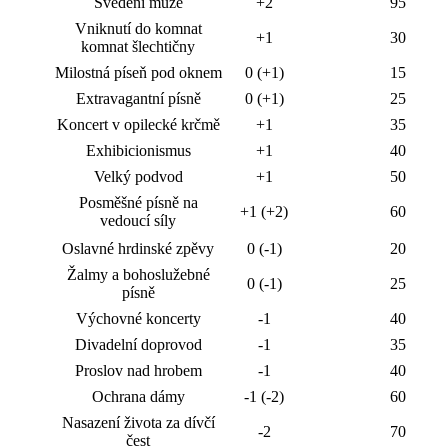
Svedení muže
+2
95
Vniknutí do komnat
+1
30
komnat šlechtičny
Milostná píseň pod oknem
0 (+1)
15
Extravagantní písně
0 (+1)
25
Koncert v opilecké krčmě
+1
35
Exhibicionismus
+1
40
Velký podvod
+1
50
Posměšné písně na
+1 (+2)
60
vedoucí síly
Oslavné hrdinské zpěvy
0 (-1)
20
Žalmy a bohoslužebné
0 (-1)
25
písně
Výchovné koncerty
-1
40
Divadelní doprovod
-1
35
Proslov nad hrobem
-1
40
Ochrana dámy
-1 (-2)
60
Nasazení života za dívčí
-2
70
čest