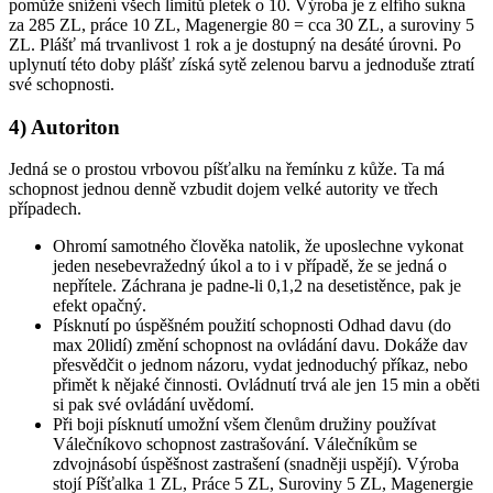
pomůže snížení všech limitů pletek o 10. Výroba je z elfího sukna
za 285 ZL, práce 10 ZL, Magenergie 80 = cca 30 ZL, a suroviny 5
ZL. Plášť má trvanlivost 1 rok a je dostupný na desáté úrovni. Po
uplynutí této doby plášť získá sytě zelenou barvu a jednoduše ztratí
své schopnosti.
4) Autoriton
Jedná se o prostou vrbovou píšťalku na řemínku z kůže. Ta má
schopnost jednou denně vzbudit dojem velké autority ve třech
případech.
Ohromí samotného člověka natolik, že uposlechne vykonat
jeden nesebevražedný úkol a to i v případě, že se jedná o
nepřítele. Záchrana je padne-li 0,1,2 na desetistěnce, pak je
efekt opačný.
Písknutí po úspěšném použití schopnosti Odhad davu (do
max 20lidí) změní schopnost na ovládání davu. Dokáže dav
přesvědčit o jednom názoru, vydat jednoduchý příkaz, nebo
přimět k nějaké činnosti. Ovládnutí trvá ale jen 15 min a oběti
si pak své ovládání uvědomí.
Při boji písknutí umožní všem členům družiny používat
Válečníkovo schopnost zastrašování. Válečníkům se
zdvojnásobí úspěšnost zastrašení (snadněji uspějí). Výroba
stojí Píšťalka 1 ZL, Práce 5 ZL, Suroviny 5 ZL, Magenergie