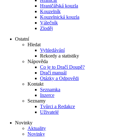
Hraničář
Hraničářská kouzla
Kouzelník
Kouzelnická kouzla
Válečník
Zloděj
Ostatní
Hledat
Vyhledávání
Rekordy a statistiky
Nápověda
Co je to Dračí Doupě?
Dračí manuál
Otázky a Odpovědi
Kontakt
Seznamka
Inzerce
Seznamy
Tvůrci a Redakce
Uživatelé
Novinky
Aktuality
Novinky