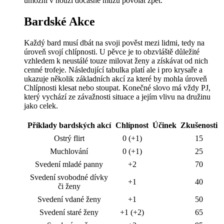
umožní v nouzi dočasně múzu povolat zpět.
Bardské Akce
Každý bard musí dbát na svoji pověst mezi lidmi, tedy na
úroveň svojí chlípnosti. U pěvce je to obzvláště důležité
vzhledem k neustálé touze milovat ženy a získávat od nich
cenné trofeje. Následující tabulka platí ale i pro krysaře a
ukazuje několik základních akcí za které by mohla úroveň
Chlípnosti klesat nebo stoupat. Konečné slovo má vždy PJ,
který vychází ze závažnosti situace a jejím vlivu na družinu
jako celek.
Příklady bardských akcí
Chlípnost
Účinek
Zkušenosti
Ostrý flirt
0 (+1)
15
Muchlování
0 (+1)
25
Svedení mladé panny
+2
70
Svedení svobodné dívky
+1
40
či ženy
Svedení vdané ženy
+1
50
Svedení staré ženy
+1 (+2)
65