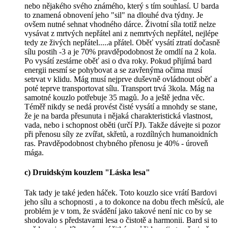
nebo nějakého svého známého, který s tím souhlasí. U barda
to znamená obnovení jeho "sil" na dlouhé dva týdny. Je
ovšem nutné sehnat vhodného dárce. Životní síla totiž nelze
vysávat z mrtvých nepřátel ani z nemrtvých nepřátel, nejlépe
tedy ze živých nepřátel.....a přátel. Oběť vysátí ztratí dočasně
sílu postih -3 a je 70% pravděpodobnost že omdlí na 2 kola.
Po vysátí zestárne oběť asi o dva roky. Pokud přijímá bard
energii nesmí se pohybovat a se zavřenýma očima musí
setrvat v klidu. Mág musí nejprve duševně ovládnout oběť a
poté teprve transportovat sílu. Transport trvá 3kola. Mág na
samotné kouzlo potřebuje 35 magů. Jo a ještě jedna věc.
Téměř nikdy se nedá provést čisté vysátí a mnohdy se stane,
že je na barda přesunuta i nějaká charakteristická vlastnost,
vada, nebo i schopnost oběti (určí PJ). Takže dávejte si pozor
při přenosu síly ze zvířat, skřetů, a rozdílných humanoidních
ras. Pravděpodobnost chybného přenosu je 40% - úroveň
mága.
c) Druidským kouzlem "Láska lesa"
Tak tady je také jeden háček. Toto kouzlo sice vrátí Bardovi
jeho sílu a schopnosti , a to dokonce na dobu třech měsíců, ale
problém je v tom, že svádění jako takové není nic co by se
shodovalo s představami lesa o čistotě a harmonii. Bard si to