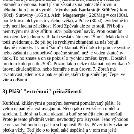
obraného démona. Bard jí smí získat až na patnácté úrovni u
někoho, kdo ji umí vyrobit. Výroba pak Barda stojí: Stříbřený kord
(90zl), Suroviny (165 zl), Alch. Magenergie ( 220Mag = cca100zl.
podle kursu alchymistů vašeho světa), a Práce (30 zl). evidentně to
tedy není laciná záležitost. Kord Zpěvák ale za to stojí. Při boji s
nemrtvými má díky stříbru 50% poškození navíc. Proti ostatním
bytostem lze jednou za tři kola seslat s útokem "Šum". Málo kdo si
totiž uvědomuje, že při boji s rychlými zbraněmi za nás bojují
hlavně instinkty. Ty umí "šum" oklamat. Při útoku to prudce svistne
nebo zašumí na soupeřově opačné straně, než je veden skutečný
útok. To ho zmate a on se pokusí o rychlou změnu krytu. Dostává
pro toto kolo postih -3OČ. Pozor, takto nelze oklamat bojovníka o 5
úrovní zkušenějšího, nebo šermíře s min úrovní 7. Zbraň má
trvanlivost jeden rok a pak se při nějakém boji změní její čepel ve
vítr a odšumí.
3) Plášť "extrémní" přitažlivosti
Kuriózní, křiklavými a pestrými barvami pomalovaný plášť. Je
velmi nápadný a extravagantní. Něco jako divoký sen opilého
sprejera. Lidé si na barda ukazují a buď se smějí nebo pohoršují.
Proto je tento předmět velmi nevhodný pro Krysaře. Jeho výhodou
je odstranění hodu na past u schopnosti Pletky. Pěvec tedy zvládne
pletku vždy. Teď jde o to jestli také úspěšně a v tom mu ještě