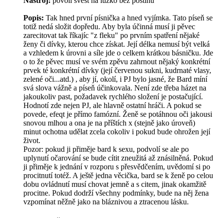
Nástroj:
povolí svést na lůžko bez postihu
Popis:
Tak hned první písnička a hned vyjímka. Tato píseň se
totiž nedá složit dopředu. Aby byla účinná musí ji pěvec
zarecitovat tak říkajíc "z fleku" po prvním spatření nějaké
ženy či dívky, kterou chce získat. Její délka nemusí být velká
a vzhledem k úrovni a síle jde o celkem krátkou básničku. Jde
o to že pěvec musí ve svém zpěvu zahrnout nějaký konkrétní
prvek té konkrétní dívky (její červenou sukni, kudrnaté vlasy,
zelené oči...atd.) , aby jí, okolí, i PJ bylo jasné, že Bard míní
svá slova vážně a píseň účinkovala. Není zde třeba házet na
jakoukoliv past, požadavek rychlého složení je postačující.
Hodnotí zde nejen PJ, ale hlavně ostatní hráči. A pokud se
povede, efeqt je přímo famózní. Ženě se potáhnou oči jakousi
snovou mlhou a ona je na příštích x (stejně jako úroveň)
minut ochotna udělat zcela cokoliv i pokud bude ohrožen její
život.
Pozor: pokud ji přiměje bard k sexu, podvolí se ale po
uplynutí očarování se bude cítit zneužitá až znásilněná. Pokud
ji přiměje k jednání v rozporu s přesvědčením, uvědomí si po
procitnutí totéž. A ještě jedna věcička, bard se k ženě po celou
dobu ovládnutí musí chovat jemně a s citem, jinak okamžitě
procitne. Pokud dodrží všechny podmínky, bude na něj žena
vzpomínat něžně jako na bláznivou a ztracenou lásku.