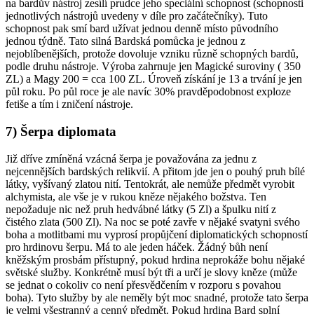
na bardův nástroj zesílí prudce jeho speciální schopnost (schopnosti
jednotlivých nástrojů uvedeny v díle pro začátečníky). Tuto
schopnost pak smí bard užívat jednou denně místo původního
jednou týdně. Tato silná Bardská pomůcka je jednou z
nejoblíbenějších, protože dovoluje vzniku různě schopných bardů,
podle druhu nástroje. Výroba zahrnuje jen Magické suroviny ( 350
ZL) a Magy 200 = cca 100 ZL. Úroveň získání je 13 a trvání je jen
půl roku. Po půl roce je ale navíc 30% pravděpodobnost exploze
fetiše a tím i zničení nástroje.
7) Šerpa diplomata
Již dříve zmíněná vzácná šerpa je považována za jednu z
nejcennějších bardských relikvií. A přitom jde jen o pouhý pruh bílé
látky, vyšívaný zlatou nití. Tentokrát, ale nemůže předmět vyrobit
alchymista, ale vše je v rukou kněze nějakého božstva. Ten
nepožaduje nic než pruh hedvábné látky (5 Zl) a špulku nití z
čistého zlata (500 Zl). Na noc se poté zavře v nějaké svatyni svého
boha a motlitbami mu vyprosí propůjčení diplomatických schopností
pro hrdinovu šerpu. Má to ale jeden háček. Žádný bůh není
kněžským prosbám přístupný, pokud hrdina neprokáže bohu nějaké
světské služby. Konkrétně musí být tři a určí je slovy kněze (může
se jednat o cokoliv co není přesvědčením v rozporu s povahou
boha). Tyto služby by ale neměly být moc snadné, protože tato šerpa
je velmi všestranný a cenný předmět. Pokud hrdina Bard splní