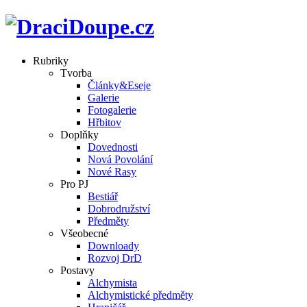
Rubriky
Tvorba
Články&Eseje
Galerie
Fotogalerie
Hřbitov
Doplňky
Dovednosti
Nová Povolání
Nové Rasy
Pro PJ
Bestiář
Dobrodružství
Předměty
Všeobecné
Downloady
Rozvoj DrD
Postavy
Alchymista
Alchymistické předměty