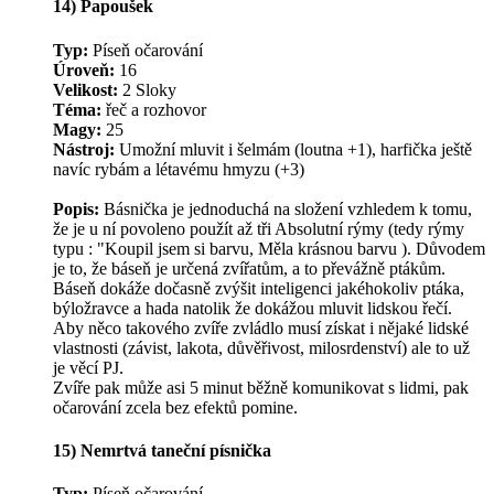
14) Papoušek
Typ:
Píseň očarování
Úroveň:
16
Velikost:
2 Sloky
Téma:
řeč a rozhovor
Magy:
25
Nástroj:
Umožní mluvit i šelmám (loutna +1), harfička ještě
navíc rybám a létavému hmyzu (+3)
Popis:
Básnička je jednoduchá na složení vzhledem k tomu,
že je u ní povoleno použít až tři Absolutní rýmy (tedy rýmy
typu : "Koupil jsem si barvu, Měla krásnou barvu ). Důvodem
je to, že báseň je určená zvířatům, a to převážně ptákům.
Báseň dokáže dočasně zvýšit inteligenci jakéhokoliv ptáka,
býložravce a hada natolik že dokážou mluvit lidskou řečí.
Aby něco takového zvíře zvládlo musí získat i nějaké lidské
vlastnosti (závist, lakota, důvěřivost, milosrdenství) ale to už
je věcí PJ.
Zvíře pak může asi 5 minut běžně komunikovat s lidmi, pak
očarování zcela bez efektů pomine.
15) Nemrtvá taneční písnička
Typ:
Píseň očarování