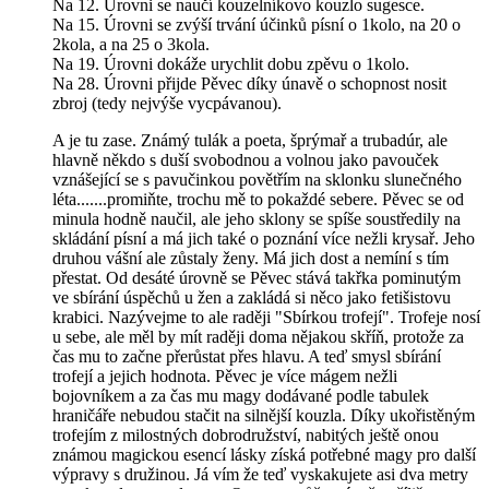
Na 12. Úrovni se naučí kouzelníkovo kouzlo sugesce.
Na 15. Úrovni se zvýší trvání účinků písní o 1kolo, na 20 o
2kola, a na 25 o 3kola.
Na 19. Úrovni dokáže urychlit dobu zpěvu o 1kolo.
Na 28. Úrovni přijde Pěvec díky únavě o schopnost nosit
zbroj (tedy nejvýše vycpávanou).
A je tu zase. Známý tulák a poeta, šprýmař a trubadúr, ale
hlavně někdo s duší svobodnou a volnou jako pavouček
vznášející se s pavučinkou povětřím na sklonku slunečného
léta.......promiňte, trochu mě to pokaždé sebere. Pěvec se od
minula hodně naučil, ale jeho sklony se spíše soustředily na
skládání písní a má jich také o poznání více nežli krysař. Jeho
druhou vášní ale zůstaly ženy. Má jich dost a nemíní s tím
přestat. Od desáté úrovně se Pěvec stává takřka pominutým
ve sbírání úspěchů u žen a zakládá si něco jako fetišistovu
krabici. Nazývejme to ale raději "Sbírkou trofejí". Trofeje nosí
u sebe, ale měl by mít raději doma nějakou skříň, protože za
čas mu to začne přerůstat přes hlavu. A teď smysl sbírání
trofejí a jejich hodnota. Pěvec je více mágem nežli
bojovníkem a za čas mu magy dodávané podle tabulek
hraničáře nebudou stačit na silnější kouzla. Díky ukořistěným
trofejím z milostných dobrodružství, nabitých ještě onou
známou magickou esencí lásky získá potřebné magy pro další
výpravy s družinou. Já vím že teď vyskakujete asi dva metry