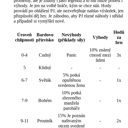
problémy, ale je známý i jako legenda a to mu může přinést i
výhody. Je jen na volbě hráče, kým se chce stát. Hody
provádí po ohlášení PJ, ale nezveřejňuje nahlas výsledek, jen
přizpůsobí děj hry. Je záhodno, aby PJ různé náhody i střídal
a případně si vymýšlel nové.
Hodů
Úroveň
Bardovo
Nevýhody
Výhody
za
chlípnosti
přízvisko
(příklady síly)
hru
10% známý
0-4
Cudný
Panic
ctností mezi
3x
lidmi
5
Klidný
-
-
-
5% potká
6-7
Světák
opuštěnou
-
1x
svedenou ženu
10% potká
zhrzeného
7-9
Bohém
-
1x
manžela
paroháče
15% Je poznán
9-11
Proutník
naštvaným
-
2x
otcem svedené