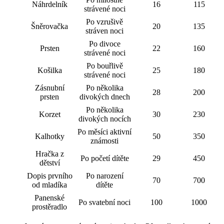
Náhrdelník
16
115
strávené noci
Po vzrušivě
Šněrovačka
20
135
stráven noci
Po divoce
Prsten
22
160
strávené noci
Po bouřlivě
Košilka
25
180
strávené noci
Zásnubní
Po několika
28
200
prsten
divokých dnech
Po několika
Korzet
30
230
divokých nocích
Po měsíci aktivní
Kalhotky
50
350
známosti
Hračka z
Po početí dítěte
29
450
dětství
Dopis prvního
Po narození
70
700
od mladíka
dítěte
Panenské
Po svatební noci
100
1000
prostěradlo