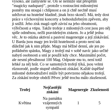
vysoko, ale zamyslete se. On se nemůže stát přespříliš
"magicky nadupaný", protože s rostoucími milostnými
poměry mu stoupá i chlípnost a on ji chtě nechtě musí
udržovat na hratelné hladině, jinak brzo skončí. Má, tedy dost
práce s výchovnými koncerty a bohoslužebným zpěvem, aby
ji snížil. Jeho zisk magů opět závisí na jeho obratnosti,
výřečnosti a vtipu. Takže trofeje z milostných cest jsou pro něj
spíše odměnou, nežli pravidelným ziskem. Jo a ještě jedna
věc. Je to otázka aktivní a pasivní magenergie a její získávání.
U Barda jsou magy jen kvůli hratelnosti a proto není tak
důležité jak k nim přijde. Magy má běžné denní, ale jen po
pořádném spánku, Magy z trofejí má v sobě navíc jako určité
nabytí osobnosti a smí je použít kdy chce. Maximální počet,
ale nesmí přesáhnout 100 Mag. Odpuste mu to, není totiž
lehké za něj hrát. Co se samotných trofejí týká, jsou velmi
různorodé, podle stupně obtížnosti získání. Každé úspěšné
milostné dobrodružství může být potvrzeno nějakou trofejí.
Za získání trofeje obdrží Pěvec ještě trochu málo zkušeností.
Nejčastější
Trofej
Magenergie
Zkušenosti
získání
Na památku
Květina
vzájemných
1
5
sympatií