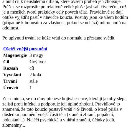
a nutit cíl k neustálému drbání, které ovšem průběh jen zhoršuje.
Prášek se rozprostře po relativně velké ploše (asi sáh čtvereční, což
je u menších tvorů prakticky celý povrch těla). Pravidlově se dají
obtíže vyjádřit pastí v hlavičce kouzla. Postihy jsou ke všem hodům
(případně k bonusům za vlastnost, pokud se nehází) mimo hodů na
odolnost.
Po uplynutí trvání se kůže vrátí do normálu a přestane svědit.
Ošetři vnější poranění
Magenergie
3 magy
Cíl
živý tvor
Rozsah
cíl
Vyvolání
2 kola
Trvání
stále
Úroveň
1
Ze semínka, se do rány přenese hojivá esence, která ji jakoby slepí,
zajistí proti infekci a podporuje její úplné zhojení. Pravidlově to
znamená, že toto kouzlo postavě vrátí 4-9 životů, o které přišla v
důsledku poranění vnější části těla (zranění zbraní, popálení,
poleptání...). Neléčí psychická a vnitřní zranění, účinky jedů,
zlomeniny...