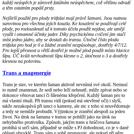
každý neúspěch je zároveň fatálním neúspěchem, což většinu odradí
a těm ostatním popálí prsty.
Nejširší použití pro plody triifalai mají právě šamani. Jsou nutnou
surovinou pro všechna jejich kouzla. Ke kouzlení se používají celé
plody, po rozlousknutí už k tomuto účelu použít nejdou, ale umějí
využít i omamné účinky jader. Díky psychickému cvičení jim stačí
sníst jedno jádro, aby se dostali do transu. Útočné číslo plodu
triifalai pro hod je 0 a žádné zranění nezpůsobuje, dostřely 4/7/12.
Pro lepší přesnost a větší dostřel je možné plod použít místo hlavice
šípu. ÚČ kvůli nevhodnosti šípu klesne o 2, útočnost o 3 a dostřely
klesnou na polovinu.
Trans a magenergie
Trans je stav, ve kterém šaman aktivně nevnímá své okolí. Nemusí
to nutně znamenat, že sedí nebo leží nehnutě, může zpívat nebo se
dokonce věnovat tanci či šílenému křepčení. Každý šaman pro to
má vlastní rituál. Při transu vidí (pokud má otevřené oči) i slyší,
takže nezakopává při tanci o kameny, ale nic z toho si neuvědomuje
a tedy se nemůže probudit. Výjimkou je zranění alespoň za jeden
život. Na útok na šamana v transu se pohlíží jako na útok na
nehybného protivníka. Způsob, jakým trans u hráčova šamana
probíhá si určí sám, případně se může s PJ dohodnout, co je v dané
oblasti obvyklé. Trans sám o sobě neunavuje, ale pokud při něm