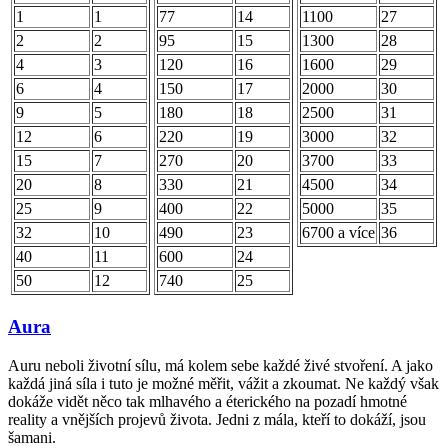
1
1
77
14
1100
27
2
2
95
15
1300
28
4
3
120
16
1600
29
6
4
150
17
2000
30
9
5
180
18
2500
31
12
6
220
19
3000
32
15
7
270
20
3700
33
20
8
330
21
4500
34
25
9
400
22
5000
35
32
10
490
23
6700 a více
36
40
11
600
24
50
12
740
25
Aura
Auru neboli životní sílu, má kolem sebe každé živé stvoření. A jako
každá jiná síla i tuto je možné měřit, vážit a zkoumat. Ne každý však
dokáže vidět něco tak mlhavého a éterického na pozadí hmotné
reality a vnějších projevů života. Jedni z mála, kteří to dokáží, jsou
šamani.