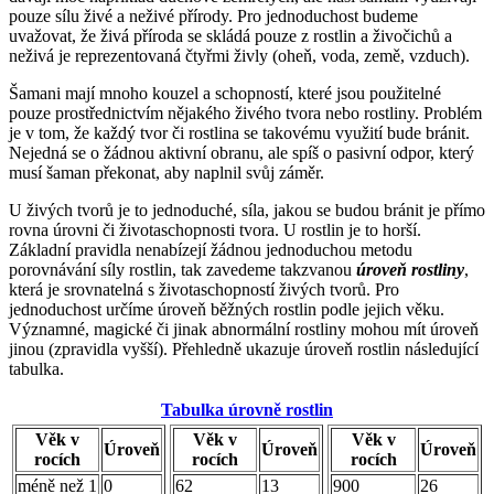
pouze sílu živé a neživé přírody. Pro jednoduchost budeme
uvažovat, že živá příroda se skládá pouze z rostlin a živočichů a
neživá je reprezentovaná čtyřmi živly (oheň, voda, země, vzduch).
Šamani mají mnoho kouzel a schopností, které jsou použitelné
pouze prostřednictvím nějakého živého tvora nebo rostliny. Problém
je v tom, že každý tvor či rostlina se takovému využití bude bránit.
Nejedná se o žádnou aktivní obranu, ale spíš o pasivní odpor, který
musí šaman překonat, aby naplnil svůj záměr.
U živých tvorů je to jednoduché, síla, jakou se budou bránit je přímo
rovna úrovni či životaschopnosti tvora. U rostlin je to horší.
Základní pravidla nenabízejí žádnou jednoduchou metodu
porovnávání síly rostlin, tak zavedeme takzvanou
úroveň rostliny
,
která je srovnatelná s životaschopností živých tvorů. Pro
jednoduchost určíme úroveň běžných rostlin podle jejich věku.
Významné, magické či jinak abnormální rostliny mohou mít úroveň
jinou (zpravidla vyšší). Přehledně ukazuje úroveň rostlin následující
tabulka.
Tabulka úrovně rostlin
Věk v
Věk v
Věk v
Úroveň
Úroveň
Úroveň
rocích
rocích
rocích
méně než 1
0
62
13
900
26