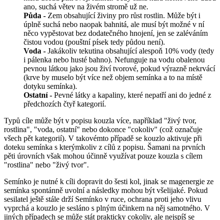
ano, suchá větev na živém stromě už ne.
Půda -
Zem obsahující živiny pro růst rostlin. Může být i
úplně suchá nebo naopak bahnitá, ale musí být možné v ní
něco vypěstovat bez dodatečného hnojení, jen se zaléváním
čistou vodou (pouštní písek tedy půdou není).
Voda -
Jakákoliv tekutina obsahující alespoň 10% vody (tedy
i pálenka nebo husté bahno). Nefunguje na vodu obalenou
pevnou látkou jako jsou živí tvorové, pokud výrazně nekrvácí
(krve by muselo být více než objem semínka a to na místě
dotyku semínka).
Ostatní -
Pevné látky a kapaliny, které nepatří ani do jedné z
předchozích čtyř kategorií.
Typů cíle může být v popisu kouzla více, například "živý tvor,
rostlina", "voda, ostatní" nebo dokonce "cokoliv" (což označuje
všech pět kategorií). V takovémto případě se kouzlo aktivuje při
doteku semínka s kterýmkoliv z cílů z popisu. Šamani na prvních
pěti úrovních však mohou účinně využívat pouze kouzla s cílem
"rostlina" nebo "živý tvor".
Semínko je nutné k cíli dopravit do šesti kol, jinak se magenergie ze
semínka spontánně uvolní a následky mohou být všelijaké. Pokud
sesilatel ještě stále drží Semínko v ruce, ochrana proti jeho vlivu
vyprchá a kouzlo je sesláno s plným účinkem na něj samotného. V
jiných případech se může stát prakticky cokoliv, ale nejspíš se