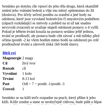
Semínko po dotyku cíle vpraví do jeho těla drogu, která okamžitě
zmírní jeho vnímání bolesti a vlije mu mírný optimismus do žil
(doslova). Pro účely určení postihu za zranění a jiné hody na
odolnost, které jsou vyvolané bolestivým či smyslovým podnětem
(zápach rozkládající se mrtvoly a pohled na ni už tak snadno
nevyvolá zvracení) se uvažuje stupeň odolnosti postavy o 4 vyšší.
Pokud je během trvání kouzla na postavu sesláno ještě jednou,
trvání se prodlouží, ale postava bude cítit závrať a mít mžitky před
očima (postih -2 ke všem hodům mimo hodů na odolnost) po celé
prodloužené trvání a zároveň získá 1k6 bodů únavy.
Bleší roj
Magenergie
2 magy
Cíl
živý tvor
Rozsah
cíl
Vyvolání
1 kolo
Trvání
8-13 kol
Past
Odl ~ 7 ~ postih -1/postih -3
Úroveň
1
Semínko se na kůži terče rozpadne na prach, který přilne k jeho
kůži. Kůže zrudne a stane se neobyčejně citlivou, bude pálit a štípat