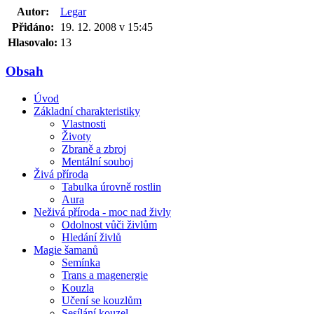
Autor:
Legar
Přidáno:
19. 12. 2008 v 15:45
Hlasovalo:
13
Obsah
Úvod
Základní charakteristiky
Vlastnosti
Životy
Zbraně a zbroj
Mentální souboj
Živá příroda
Tabulka úrovně rostlin
Aura
Neživá příroda - moc nad živly
Odolnost vůči živlům
Hledání živlů
Magie šamanů
Semínka
Trans a magenergie
Kouzla
Učení se kouzlům
Sesílání kouzel