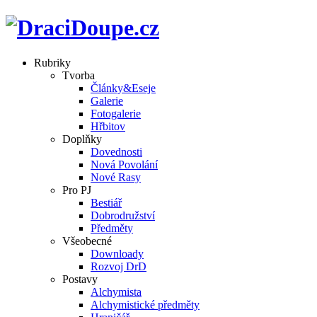
Rubriky
Tvorba
Články&Eseje
Galerie
Fotogalerie
Hřbitov
Doplňky
Dovednosti
Nová Povolání
Nové Rasy
Pro PJ
Bestiář
Dobrodružství
Předměty
Všeobecné
Downloady
Rozvoj DrD
Postavy
Alchymista
Alchymistické předměty