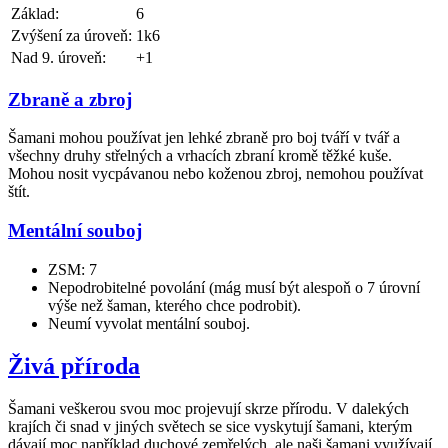
Základ:
6
Zvýšení za úroveň:
1k6
Nad 9. úroveň:
+1
Zbraně a zbroj
Šamani mohou používat jen lehké zbraně pro boj tváří v tvář a
všechny druhy střelných a vrhacích zbraní kromě těžké kuše.
Mohou nosit vycpávanou nebo koženou zbroj, nemohou používat
štít.
Mentální souboj
ZSM: 7
Nepodrobitelné povolání (mág musí být alespoň o 7 úrovní
výše než šaman, kterého chce podrobit).
Neumí vyvolat mentální souboj.
Živá příroda
Šamani veškerou svou moc projevují skrze přírodu. V dalekých
krajích či snad v jiných světech se sice vyskytují šamani, kterým
dávají moc například duchové zemřelých, ale naši šamani využívají