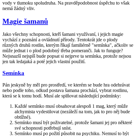
vody v tlumoku spoludruha. Na pravděpodobnost úspěchu to však
nemá žádný vliv.
Magie šamanů
Jako všechny schopnosti, kteří šamani využívaní, i jejich magie
vychází z poznání a ovládnutí přírody. Tentokrát jde o plody
různých druhů rostlin, kterým říkají familiérně "semínka", ačkoliv se
může jednat i o plod podobný třeba pomeranči. Jak to funguje?
Nejsnazší nejspíš bude popsat si nejprve ta semínka, protože nejsou
jen tak ledajaká a poté jejich vlastní použití.
Semínka
Pán jeskyně by měl pro prostředí, ve kterém se bude hra odehrávat
nebo podle toho, odkud postava šamana prochází, vybrat rostlinu,
která se k tomu hodí. Musí ale splňovat následující podmínky:
Každé semínko musí obsahovat alespoň 1 mag, který může
alchymista vydestilovat (nezáleží na tom, jak to pro něj bude
obtížné).
Semínko musí být poživatelné, protože šamani jej pro některé
své schopnosti potřebují sníst.
Semínko musí po požití působit na psychiku. Nemusí to být