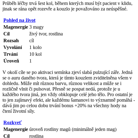
Průběh léčby trvá šest kol, během kterých musí být pacient v klidu,
jinak se rána opět rozevře a kouzlo je považováno za neúspěšné.
Pohled na život
Magenergie
3 magy
Cíl
živý tvor, rostlina
Rozsah
cíl
Vyvolání
1 kolo
Trvání
10 kol
Úroveň
1
V okolí cíle se po aktivaci semínka zjeví slabá pulzující záře. Jedná
se o auru daného tvora, která je tímto kouzlem zviditelněna všem v
dohledu. Může mít různou barvu, různou velikost a může se i
rozličně vlnit či pulsovat. Přesně se pospat nedá, protože je u
každého tvora jiná, jen vždy obklopuje celé jeho tělo. Pro ostatní je
to jen zajímavý efekt, ale každému šamanovi to významně pomáhá -
dává jim po celou dobu trvání bonus +20% na všechny hody na
čtení životní síly.
Rozkveť
Magenergie
úroveň rostliny magů (minimálně jeden mag)
Cíl
rostlina