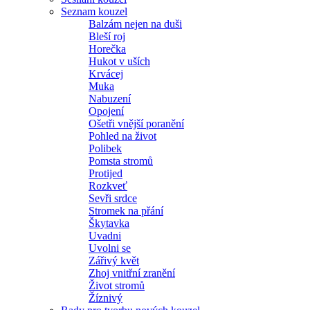
Seznam kouzel
Balzám nejen na duši
Bleší roj
Horečka
Hukot v uších
Krvácej
Muka
Nabuzení
Opojení
Ošetři vnější poranění
Pohled na život
Polibek
Pomsta stromů
Protijed
Rozkveť
Sevři srdce
Stromek na přání
Škytavka
Uvadni
Uvolni se
Zářivý květ
Zhoj vnitřní zranění
Život stromů
Žíznivý