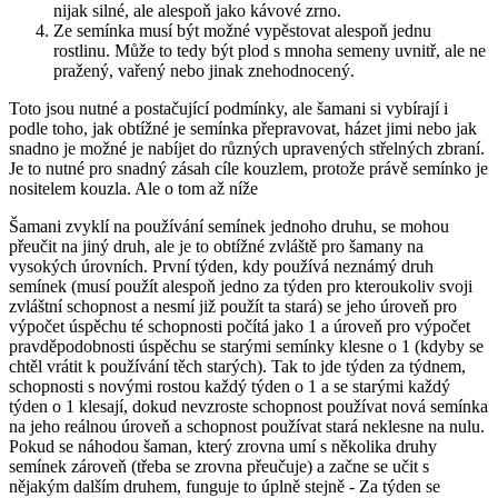
nijak silné, ale alespoň jako kávové zrno.
Ze semínka musí být možné vypěstovat alespoň jednu
rostlinu. Může to tedy být plod s mnoha semeny uvnitř, ale ne
pražený, vařený nebo jinak znehodnocený.
Toto jsou nutné a postačující podmínky, ale šamani si vybírají i
podle toho, jak obtížné je semínka přepravovat, házet jimi nebo jak
snadno je možné je nabíjet do různých upravených střelných zbraní.
Je to nutné pro snadný zásah cíle kouzlem, protože právě semínko je
nositelem kouzla. Ale o tom až níže
Šamani zvyklí na používání semínek jednoho druhu, se mohou
přeučit na jiný druh, ale je to obtížné zvláště pro šamany na
vysokých úrovních. První týden, kdy používá neznámý druh
semínek (musí použít alespoň jedno za týden pro kteroukoliv svoji
zvláštní schopnost a nesmí již použít ta stará) se jeho úroveň pro
výpočet úspěchu té schopnosti počítá jako 1 a úroveň pro výpočet
pravděpodobnosti úspěchu se starými semínky klesne o 1 (kdyby se
chtěl vrátit k používání těch starých). Tak to jde týden za týdnem,
schopnosti s novými rostou každý týden o 1 a se starými každý
týden o 1 klesají, dokud nevzroste schopnost používat nová semínka
na jeho reálnou úroveň a schopnost používat stará neklesne na nulu.
Pokud se náhodou šaman, který zrovna umí s několika druhy
semínek zároveň (třeba se zrovna přeučuje) a začne se učit s
nějakým dalším druhem, funguje to úplně stejně - Za týden se