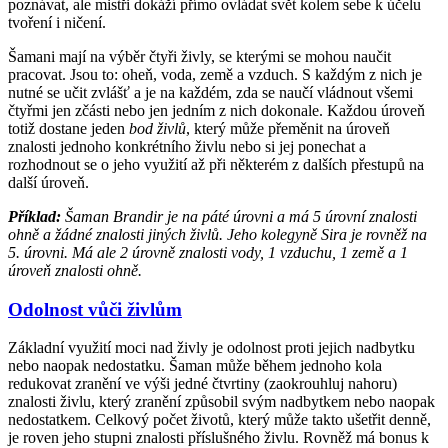
poznávat, ale mistři dokáží přímo ovládat svět kolem sebe k účelu
tvoření i ničení.
Šamani mají na výběr čtyři živly, se kterými se mohou naučit
pracovat. Jsou to: oheň, voda, země a vzduch. S každým z nich je
nutné se učit zvlášť a je na každém, zda se naučí vládnout všemi
čtyřmi jen zčásti nebo jen jedním z nich dokonale. Každou úroveň
totiž dostane jeden
bod živlů
, který může přeměnit na úroveň
znalosti jednoho konkrétního živlu nebo si jej ponechat a
rozhodnout se o jeho využití až při některém z dalších přestupů na
další úroveň.
Příklad:
Šaman Brandir je na páté úrovni a má 5 úrovní znalosti
ohně a žádné znalosti jiných živlů. Jeho kolegyně Sira je rovněž na
5. úrovni. Má ale 2 úrovně znalosti vody, 1 vzduchu, 1 země a 1
úroveň znalosti ohně.
Odolnost vůči živlům
Základní využití moci nad živly je odolnost proti jejich nadbytku
nebo naopak nedostatku. Šaman může během jednoho kola
redukovat zranění ve výši jedné čtvrtiny (zaokrouhluj nahoru)
znalosti živlu, který zranění způsobil svým nadbytkem nebo naopak
nedostatkem. Celkový počet životů, který může takto ušetřit denně,
je roven jeho stupni znalosti příslušného živlu. Rovněž má bonus k