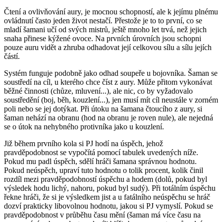
Čtení a ovlivňování aury, je mocnou schopností, ale k jejímu plnému
ovládnutí často jeden život nestačí. Přestože je to to první, co se
mladí šamani učí od svých mistrů, ještě mnoho let trvá, než jejich
snaha přinese kýžené ovoce. Na prvních úrovních jsou schopni
pouze auru vidět a zhruba odhadovat její celkovou sílu a sílu jejích
částí.
Systém funguje podobně jako odhad soupeře u bojovníka. Šaman se
soustředí na cíl, u kterého chce číst z aury. Může přitom vykonávat
běžné činnosti (chůze, mluvení...), ale nic, co by vyžadovalo
soustředění (boj, běh, kouzlení...), jen musí mít cíl neustále v zorném
poli nebo se jej dotýkat. Při útoku na šamana čtoucího z aury, si
šaman nehází na obranu (hod na obranu je roven nule), ale nejedná
se o útok na nehybného protivníka jako u kouzlení.
Již během prvního kola si PJ hodí na úspěch, jehož
pravděpodobnost se vypočítá pomocí tabulek uvedených níže.
Pokud mu padl úspěch, sdělí hráči šamana správnou hodnotu.
Pokud neúspěch, upraví tuto hodnotu o tolik procent, kolik činil
rozdíl mezi pravděpodobností úspěchu a hodem (dolů, pokud byl
výsledek hodu lichý, nahoru, pokud byl sudý). Při totálním úspěchu
řekne hráči, že si je výsledkem jist a u fatálního neúspěchu se hráč
dozví prakticky libovolnou hodnotu, jakou si PJ vymyslí. Pokud se
pravděpodobnost v průběhu času mění (šaman má více času na