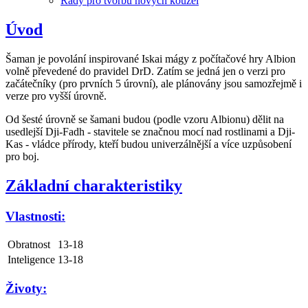
Rady pro tvorbu nových kouzel
Úvod
Šaman je povolání inspirované Iskai mágy z počítačové hry Albion
volně převedené do pravidel DrD. Zatím se jedná jen o verzi pro
začátečníky (pro prvních 5 úrovní), ale plánovány jsou samozřejmě i
verze pro vyšší úrovně.
Od šesté úrovně se šamani budou (podle vzoru Albionu) dělit na
usedlejší Dji-Fadh - stavitele se značnou mocí nad rostlinami a Dji-
Kas - vládce přírody, kteří budou univerzálnější a více uzpůsobení
pro boj.
Základní charakteristiky
Vlastnosti:
Obratnost
13-18
Inteligence
13-18
Životy: