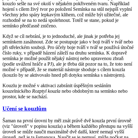
kouzlo sešle na své okolí v nějakém pokřiveném tvaru. Například
hojení s cílem živý tvor po položení Semínka na stůl nejspíš vyplní
všechny jeho spáry lepkavým klihem, což může být užitečné, ale
rozhodně se na to nedá spolehnout. Totéž se stane, pokud je
semínko předčasně zničeno.
Když se cíl nebrání, je to jednoduché, ale jinak je potřeba jej
semínkem zasáhnout. Zde se postupuje jako v boji tváří v tvář nebo
při střeleckém souboji. Pro účely boje tváří v tvář se používá útočné
číslo ruky, v případě házení záleží na druhu semínka. K dopravě
semínka je možné použít nějaký nástroj nebo upravenou zbraň
(podle uvážení hráče a PJ), ale je třeba dát pozor na to, že toto není
možné v případě, že se materiál nástroje shoduje s cílem kouzla
(kouzlo by se aktivovalo hned při dotyku semínka s nástrojem).
Kouzlu je možné v aktivaci zabránit úspěšným sesláním
kouzelnického
Rozptyl kouzla
nebo obdobným na semínko nebo
prostor, kde se nachází.
Učení se kouzlům
Šaman na první úrovni by měl znát právě dvě kouzla první úrovně
(viz "úroveň" v popisu kouzla) a během každého přestupu na vyšší
úroveň se může naučit maximálně dvě další, které nemají vyšší
úroveň, než je ta šamanova. Naučit se je nemusí, může počkat na