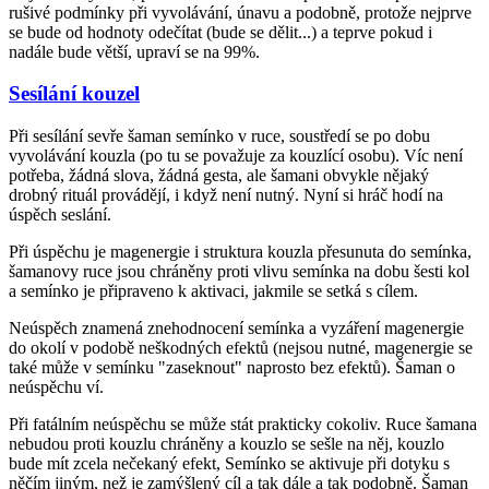
rušivé podmínky při vyvolávání, únavu a podobně, protože nejprve
se bude od hodnoty odečítat (bude se dělit...) a teprve pokud i
nadále bude větší, upraví se na 99%.
Sesílání kouzel
Při sesílání sevře šaman semínko v ruce, soustředí se po dobu
vyvolávání kouzla (po tu se považuje za kouzlící osobu). Víc není
potřeba, žádná slova, žádná gesta, ale šamani obvykle nějaký
drobný rituál provádějí, i když není nutný. Nyní si hráč hodí na
úspěch seslání.
Při úspěchu je magenergie i struktura kouzla přesunuta do semínka,
šamanovy ruce jsou chráněny proti vlivu semínka na dobu šesti kol
a semínko je připraveno k aktivaci, jakmile se setká s cílem.
Neúspěch znamená znehodnocení semínka a vyzáření magenergie
do okolí v podobě neškodných efektů (nejsou nutné, magenergie se
také může v semínku "zaseknout" naprosto bez efektů). Šaman o
neúspěchu ví.
Při fatálním neúspěchu se může stát prakticky cokoliv. Ruce šamana
nebudou proti kouzlu chráněny a kouzlo se sešle na něj, kouzlo
bude mít zcela nečekaný efekt, Semínko se aktivuje při dotyku s
něčím jiným, než je zamýšlený cíl a tak dále a tak podobně. Šaman