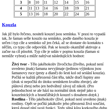
3
8
10
11
12
14
15
16
4
11
13
14
16
18
19
21
5
13
16
18
20
22
24
26
Kouzla
Jak již bylo řečeno, nositeli kouzel jsou semínka. V praxi to vypadá
tak, že šaman sešle kouzlo na semínko, podle daného kouzla je
určen i typ cíle a semínko už jen čeká, až se dostane do kontaktu s
něčím, co typu cíle odpovídá. Pak se kouzlo okamžitě aktivuje a
začne na cíl působit. Typ cíle je udán v popisu kouzla (šaman si
nemůže vybrat) a může nabývat následujících hodnot:
Živý tvor -
Tělo jakéhokoliv živočicha (živého, pokud není
uvedeno jinak) šamana nevyjímaje (jedinou výjimkou jsou
šamanovy ruce (prsty a dlaně) do šesti kol od seslání kouzla).
Počítá se každá přirozená část těla, takže dračí šupiny ano
(drak si nepočítá do útoku semínkem kvalitu zbroje), ale
plátová zbroj nebo jen hedvábný závoj už nikoli. (Pro
jednoduchost se ale hází na normální útok stejně jako u
kouzelnických a hraničářských kouzel s dosahem
dotyk
.)
Rostlina -
Tělo jakéhokoliv (živé, pokud není uvedeno jinak)
rostliny. Opět se počítá jakákoliv jeho přirozená živá součást,
která dosud plní svoji funkci. Tedy silná kůra korkového dubu