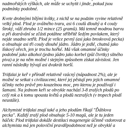
nadmořských výškách, ale může se uchytit i jinde, pokud jsou
podmínky podobné.
Kvete drobnými bílými kvítky, z nichž se na podzim vyvine relativně
velký plod. Plod je oválného tvaru, asi 6 coulů dlouhý a 4 couly
široký, váží zhruba 1/2 mince (25 gramů). Má temně modrou barvu
a při dozrávání se zčásti potáhne stříbřitě šedým povlakem, který
nejde snadno setřít. Plod je velice pevný (asi jako broskvová pecka)
a obsahuje asi tři couly dlouhé jádro. Jádro je jedlé, chutná jako
lískový ořech, jen je trochu hořké. Má však omamné účinky
podobné jako alkohol (jedno jádro jako korbel (půl čtvrtky) silného
piva) a je na něm možné i stejným způsobem získat závislost. Jen
ranní následky bývají asi dvakrát horší.
Triifalai je keř v přírodě relativně vzácný (nápadnost 2%), ale je
možné se setkat s civilizacemi, které jej pěstují pro jejich omamné
účinky nebo právě pro kouzelnou moc, pro kterou je používají i
šamani. Na jednom keři se obvykle nachází 3-8 zralých plodů po
celý rok a k tomu spousta květů a plodů nezralých (v tropech plodí
neustále).
Alchymisté triifalai znají také a jeho plodům říkají "Ďáblova
pecka". Každý zralý plod obsahuje 5-10 magů, ale je tu jeden
háček: Plod triifalai dokáže destilaci magenergie účinně vzdorovat a
alchymista má jen poloviční pravděpodobnost než je obvyklé a