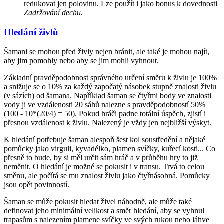
redukovat jen polovinu. Lze použít i jako bonus k dovednosti
Zadržování dechu
.
Hledání živlů
Šamani se mohou před živly nejen bránit, ale také je mohou najít,
aby jim pomohly nebo aby se jim mohli vyhnout.
Základní pravděpodobnost správného určení směru k živlu je 100%
a snižuje se o 10% za každý započatý násobek stupně znalosti živlu
(v sázích) od šamana. Například šaman se čtyřmi body ve znalosti
vody ji ve vzdálenosti 20 sáhů nalezne s pravděpodobností 50%
(100 - 10*(20/4) = 50). Pokud hráči padne totální úspěch, zjistí i
přesnou vzdálenost k živlu. Nalezený je vždy jen nejbližší výskyt.
K hledání potřebuje šaman alespoň šest kol soustředění a nějaké
pomůcky jako virguli, kyvadélko, plamen svíčky, kuřecí kosti... Co
přesně to bude, by si měl určit sám hráč a v průběhu hry to již
neměnit. O hledání je možné se pokusit i v transu. Trvá to celou
směnu, ale počítá se mu znalost živlu jako čtyřnásobná. Pomůcky
jsou opět povinností.
Šaman se může pokusit hledat živel náhodně, ale může také
definovat jeho minimální velikost a směr hledání, aby se vyhnul
trapasům s nalezením plamene svíčky ve svých rukou nebo láhve