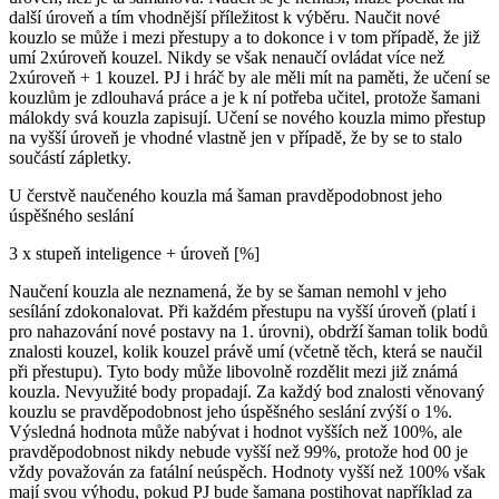
další úroveň a tím vhodnější příležitost k výběru. Naučit nové
kouzlo se může i mezi přestupy a to dokonce i v tom případě, že již
umí 2xúroveň kouzel. Nikdy se však nenaučí ovládat více než
2xúroveň + 1 kouzel. PJ i hráč by ale měli mít na paměti, že učení se
kouzlům je zdlouhavá práce a je k ní potřeba učitel, protože šamani
málokdy svá kouzla zapisují. Učení se nového kouzla mimo přestup
na vyšší úroveň je vhodné vlastně jen v případě, že by se to stalo
součástí zápletky.
U čerstvě naučeného kouzla má šaman pravděpodobnost jeho
úspěšného seslání
3 x stupeň inteligence + úroveň [%]
Naučení kouzla ale neznamená, že by se šaman nemohl v jeho
sesílání zdokonalovat. Při každém přestupu na vyšší úroveň (platí i
pro nahazování nové postavy na 1. úrovni), obdrží šaman tolik bodů
znalosti kouzel, kolik kouzel právě umí (včetně těch, která se naučil
při přestupu). Tyto body může libovolně rozdělit mezi již známá
kouzla. Nevyužité body propadají. Za každý bod znalosti věnovaný
kouzlu se pravděpodobnost jeho úspěšného seslání zvýší o 1%.
Výsledná hodnota může nabývat i hodnot vyšších než 100%, ale
pravděpodobnost nikdy nebude vyšší než 99%, protože hod 00 je
vždy považován za fatální neúspěch. Hodnoty vyšší než 100% však
mají svou výhodu, pokud PJ bude šamana postihovat například za