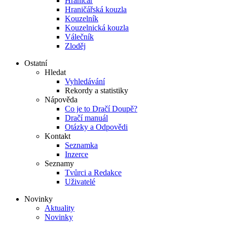
Hraničář
Hraničářská kouzla
Kouzelník
Kouzelnická kouzla
Válečník
Zloděj
Ostatní
Hledat
Vyhledávání
Rekordy a statistiky
Nápověda
Co je to Dračí Doupě?
Dračí manuál
Otázky a Odpovědi
Kontakt
Seznamka
Inzerce
Seznamy
Tvůrci a Redakce
Uživatelé
Novinky
Aktuality
Novinky