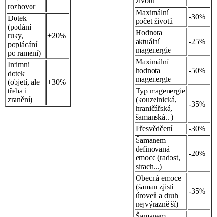
životů
rozhovor
Maximální
-30%
Dotek
počet životů
(podání
Hodnota
ruky,
+20%
aktuální
-25%
poplácání
magenergie
po rameni)
Maximální
Intimní
hodnota
-50%
dotek
magenergie
(objetí, ale
+30%
třeba i
Typ magenergie
zranění)
(kouzelnická,
-35%
hraničářská,
šamanská...)
Přesvědčení
-30%
Šamanem
definovaná
-20%
emoce (radost,
strach...)
Obecná emoce
(šaman zjistí
-35%
úroveň a druh
nejvýraznější)
Šamanem