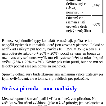
definovaný cit
-35%
(láska,
nenávist...)
Obecný cit
(šaman zjistí
-60%
úroveň a druh
nejvýraznějšího)
Bonusy za jednotlivé typy kontaktů se nesčítají, počítá se ten
nejvyšší výsledek z kontaktů, které jsou zrovna v platnosti. Pokud se
například s někým půl hodiny bavíte (10 + 25% = 35%) a pak si s
ním potřesete rukou (0 + 20% = 20%), počítá se vám jen bonus za
rozhovor, aby se bonus zvýšil, museli byste se držet za ruku alespoň
směnu (25% + 20% = 45%). Kdyby pak ruku pustil, bude se mu od
té doby počítat zase jen bonus za rozhovor.
Správný odhad aury bude zkušenějším šamanům velice užitečný při
jejím ovlivňování, ale o tom až v pravidlech pro pokročilé.
Neživá příroda - moc nad živly
Mezi schopnosti šamanů patří i vláda nad neživou přírodou. Na
začátku svého učení zvládnou (jako u živé přírody) jen naslouchat a