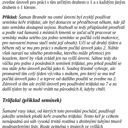
zvedne úroveň pro práci s tím určitým druhem o 1 a s každým jiným
druhem o 1 klesne.
Příklad:
Šaman Brandir na osmé úrovni byl zvyklý používat
semínka keře triifalai, ale byl donucen se přestěhovat někam, kde již
tato semínka dostupná nejsou. Rozhodl se tedy přizpůsobit prostředí
a podle rad šamanů z místních kmenů se začal učit pracovat se
semínky máku setého (za jedno semínko se počítá celá makovice,
pro navození transu stačí sníst její obsah). Učí se už druhý týden a
během něj se mu pro práci s mákem počítá úroveň jako 2. Náhle
však narazí na silného protivníka, kterého může přemoci jen
kouzlem, které by však zvládl jen na vyšší úrovni. Sáhne tedy do
váčku pro jedno z posledních semínek triifalai, pro jehož použití se
mu stále jeho úroveň počítá jako 6. Souboj šťastně vyhraje, ale
promarnil tím celý týden výcviku s mákem, pro který se mu teď
počítá úroveň jako 1 a teprve od dalšího použití se zvedne na 2.
Zároveň si tím ale zvýšil úroveň pro používání triifalai na 7 a za
další týden by se mohl vrátit na původních 8, kdyby chtěl.
Triifalai (příklad semínek)
Šamané rasy iskai, od kterých toto povolání pochází, používají
jakožto semínek plodů keře zvaného triifalai. Tento keř je celkem
nenápadná asi sáh vysoká trnitá rostlina s drobnými tuhými tmavě
modrozelenými listy. Roste zejména v tropech ve vyšších