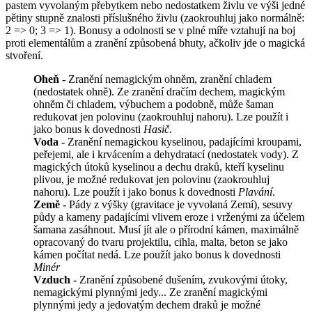
pastem vyvolaným přebytkem nebo nedostatkem živlu ve výši jedné
pětiny stupně znalosti příslušného živlu (zaokrouhluj jako normálně:
2 => 0; 3 => 1). Bonusy a odolnosti se v plné míře vztahují na boj
proti elementálům a zranění způsobená bhuty, ačkoliv jde o magická
stvoření.
Oheň -
Zranění nemagickým ohněm, zranění chladem
(nedostatek ohně). Ze zranění dračím dechem, magickým
ohněm či chladem, výbuchem a podobně, může šaman
redukovat jen polovinu (zaokrouhluj nahoru). Lze použít i
jako bonus k dovednosti
Hasič
.
Voda -
Zranění nemagickou kyselinou, padajícími kroupami,
peřejemi, ale i krvácením a dehydratací (nedostatek vody). Z
magických útoků kyselinou a dechu draků, kteří kyselinu
plivou, je možné redukovat jen polovinu (zaokrouhluj
nahoru). Lze použít i jako bonus k dovednosti
Plavání
.
Země -
Pády z výšky (gravitace je vyvolaná Zemí), sesuvy
půdy a kameny padajícími vlivem eroze i vrženými za účelem
šamana zasáhnout. Musí jít ale o přírodní kámen, maximálně
opracovaný do tvaru projektilu, cihla, malta, beton se jako
kámen počítat nedá. Lze použít jako bonus k dovednosti
Minér
Vzduch -
Zranění způsobené dušením, zvukovými útoky,
nemagickými plynnými jedy... Ze zranění magickými
plynnými jedy a jedovatým dechem draků je možné