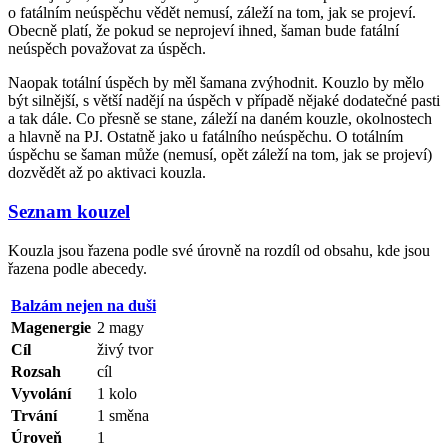
o fatálním neúspěchu vědět nemusí, záleží na tom, jak se projeví.
Obecně platí, že pokud se neprojeví ihned, šaman bude fatální
neúspěch považovat za úspěch.
Naopak totální úspěch by měl šamana zvýhodnit. Kouzlo by mělo
být silnější, s větší nadějí na úspěch v případě nějaké dodatečné pasti
a tak dále. Co přesně se stane, záleží na daném kouzle, okolnostech
a hlavně na PJ. Ostatně jako u fatálního neúspěchu. O totálním
úspěchu se šaman může (nemusí, opět záleží na tom, jak se projeví)
dozvědět až po aktivaci kouzla.
Seznam kouzel
Kouzla jsou řazena podle své úrovně na rozdíl od obsahu, kde jsou
řazena podle abecedy.
Balzám nejen na duši
Magenergie
2 magy
Cíl
živý tvor
Rozsah
cíl
Vyvolání
1 kolo
Trvání
1 směna
Úroveň
1