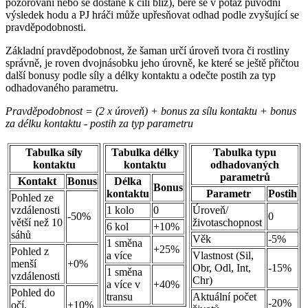
pozorování nebo se dostane k cíli blíž), bere se v potaz původní
výsledek hodu a PJ hráči může upřesňovat odhad podle zvyšující se
pravděpodobnosti.
Základní pravděpodobnost, že šaman určí úroveň tvora či rostliny
správně, je roven dvojnásobku jeho úrovně, ke které se ještě přičtou
další bonusy podle síly a délky kontaktu a odečte postih za typ
odhadovaného parametru.
Pravděpodobnost = (2 x úroveň) + bonus za sílu kontaktu + bonus
za délku kontaktu - postih za typ parametru
Tabulka síly
Tabulka délky
Tabulka typu
kontaktu
kontaktu
odhadovaných
parametrů
Kontakt
Bonus
Délka
Bonus
kontaktu
Parametr
Postih
Pohled ze
vzdálenosti
1 kolo
0
Úroveň/
-50%
0
větší než 10
životaschopnost
6 kol
+10%
sáhů
Věk
-5%
1 směna
+25%
Pohled z
a více
Vlastnost (Sil,
menší
+0%
Obr, Odl, Int,
-15%
1 směna
vzdálenosti
Chr)
a více v
+40%
Pohled do
transu
Aktuální počet
-20%
očí,
+10%