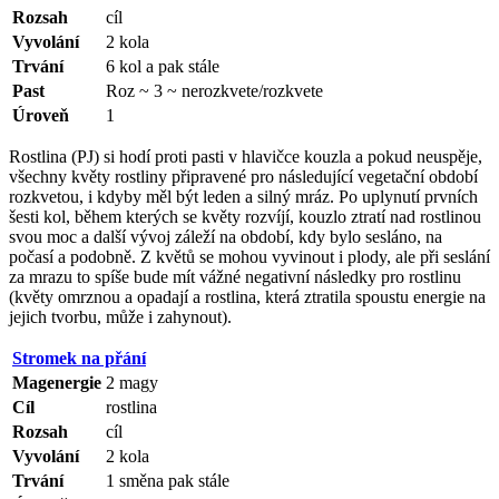
Rozsah
cíl
Vyvolání
2 kola
Trvání
6 kol a pak stále
Past
Roz ~ 3 ~ nerozkvete/rozkvete
Úroveň
1
Rostlina (PJ) si hodí proti pasti v hlavičce kouzla a pokud neuspěje,
všechny květy rostliny připravené pro následující vegetační období
rozkvetou, i kdyby měl být leden a silný mráz. Po uplynutí prvních
šesti kol, během kterých se květy rozvíjí, kouzlo ztratí nad rostlinou
svou moc a další vývoj záleží na období, kdy bylo sesláno, na
počasí a podobně. Z květů se mohou vyvinout i plody, ale při seslání
za mrazu to spíše bude mít vážné negativní následky pro rostlinu
(květy omrznou a opadají a rostlina, která ztratila spoustu energie na
jejich tvorbu, může i zahynout).
Stromek na přání
Magenergie
2 magy
Cíl
rostlina
Rozsah
cíl
Vyvolání
2 kola
Trvání
1 směna pak stále