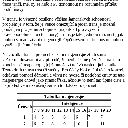
třeba tančí, měl by se hráč s PJ dohodnout na rozumném přídělu
bodů únavy.
V transu je výrazně posílena většina šamanských schopností,
problém je v tom, že je velice omezující a jeden trans je možné
použít jen pro jednu schopnost (například pro zvýšení
pravděpodobnosti u čtení aury). Trans je také jedinou možností, jak
mohou šamani získat magenergii. Opět ovšem tento trans nemohou
využít k jinému účelu.
Na začátku transu pro účel získání magenergie ztratí šaman
veškerou dosavadní a v případě, že není násilně přerušen, na jeho
konci získá magenergii, jejíž množství udává následující tabulka.
Tento druh transu trvá tři směny. Pro účely blokování těchto kouzel,
odsávání pomocí démonů a vlivu na hvozd či podobné entity se tato
magenergie chová jako hraničářská, ačkoliv to není tak úplně čisté a
například velmi zkušený šaman to dokáže rozpoznat.
Tabulka magenergie
Inteligence
Úroveň
7-8
9-10
11-12
13-14
15-16
17-18
19-20
1
4
5
5
6
6
7
7
2
6
7
8
9
10
11
11