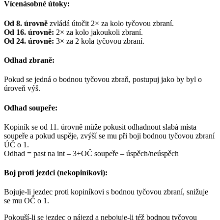
Vícenásobné útoky:
Od 8. úrovně
zvládá útočit 2× za kolo tyčovou zbraní.
Od 16. úrovně:
2× za kolo jakoukoli zbraní.
Od 24. úrovně:
3× za 2 kola tyčovou zbraní.
Odhad zbraně:
Pokud se jedná o bodnou tyčovou zbraň, postupuj jako by byl o
úroveň výš.
Odhad soupeře:
Kopiník se od 11. úrovně může pokusit odhadnout slabá místa
soupeře a pokud uspěje, zvýší se mu při boji bodnou tyčovou zbraní
ÚČ o 1.
Odhad = past na int – 3+OČ soupeře – úspěch/neúspěch
Boj proti jezdci (nekopiníkovi):
Bojuje-li jezdec proti kopiníkovi s bodnou tyčovou zbraní, snižuje
se mu OČ o 1.
Pokouší-li se jezdec o nájezd a nebojuje-li též bodnou tyčovou