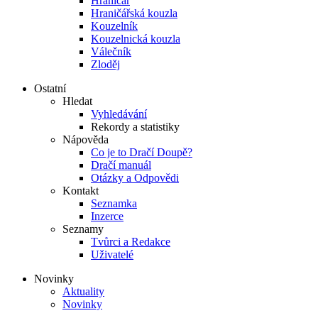
Hraničář
Hraničářská kouzla
Kouzelník
Kouzelnická kouzla
Válečník
Zloděj
Ostatní
Hledat
Vyhledávání
Rekordy a statistiky
Nápověda
Co je to Dračí Doupě?
Dračí manuál
Otázky a Odpovědi
Kontakt
Seznamka
Inzerce
Seznamy
Tvůrci a Redakce
Uživatelé
Novinky
Aktuality
Novinky