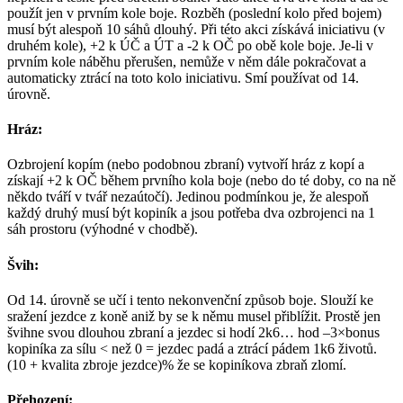
použít jen v prvním kole boje. Rozběh (poslední kolo před bojem)
musí být alespoň 10 sáhů dlouhý. Při této akci získává iniciativu (v
druhém kole), +2 k ÚČ a ÚT a -2 k OČ po obě kole boje. Je-li v
prvním kole náběhu přerušen, nemůže v něm dále pokračovat a
automaticky ztrácí na toto kolo iniciativu. Smí používat od 14.
úrovně.
Hráz:
Ozbrojení kopím (nebo podobnou zbraní) vytvoří hráz z kopí a
získají +2 k OČ během prvního kola boje (nebo do té doby, co na ně
někdo tváří v tvář nezaútočí). Jedinou podmínkou je, že alespoň
každý druhý musí být kopiník a jsou potřeba dva ozbrojenci na 1
sáh prostoru (výhodné v chodbě).
Švih:
Od 14. úrovně se učí i tento nekonvenční způsob boje. Slouží ke
sražení jezdce z koně aniž by se k němu musel přiblížit. Prostě jen
švihne svou dlouhou zbraní a jezdec si hodí 2k6… hod –3×bonus
kopiníka za sílu < než 0 = jezdec padá a ztrácí pádem 1k6 životů.
(10 + kvalita zbroje jezdce)% že se kopiníkova zbraň zlomí.
Přehození: