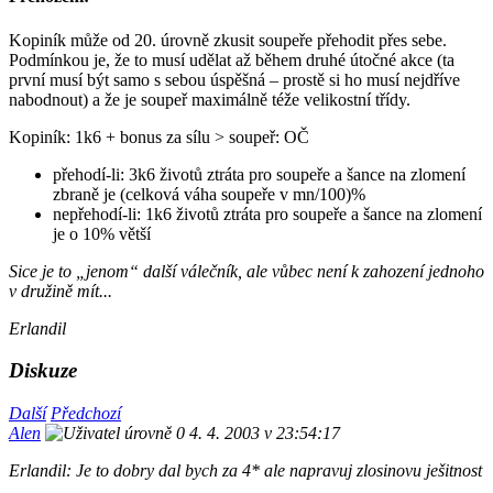
Kopiník může od 20. úrovně zkusit soupeře přehodit přes sebe.
Podmínkou je, že to musí udělat až během druhé útočné akce (ta
první musí být samo s sebou úspěšná – prostě si ho musí nejdříve
nabodnout) a že je soupeř maximálně téže velikostní třídy.
Kopiník: 1k6 + bonus za sílu > soupeř: OČ
přehodí-li: 3k6 životů ztráta pro soupeře a šance na zlomení
zbraně je (celková váha soupeře v mn/100)%
nepřehodí-li: 1k6 životů ztráta pro soupeře a šance na zlomení
je o 10% větší
Sice je to „jenom“ další válečník, ale vůbec není k zahození jednoho
v družině mít...
Erlandil
Diskuze
Další
Předchozí
Alen
4. 4. 2003 v 23:54:17
Erlandil: Je to dobry dal bych za 4* ale napravuj zlosinovu ješitnost