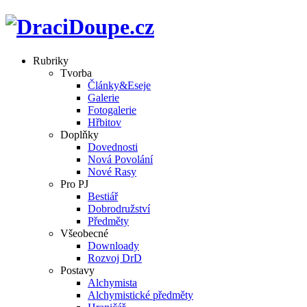
Rubriky
Tvorba
Články&Eseje
Galerie
Fotogalerie
Hřbitov
Doplňky
Dovednosti
Nová Povolání
Nové Rasy
Pro PJ
Bestiář
Dobrodružství
Předměty
Všeobecné
Downloady
Rozvoj DrD
Postavy
Alchymista
Alchymistické předměty