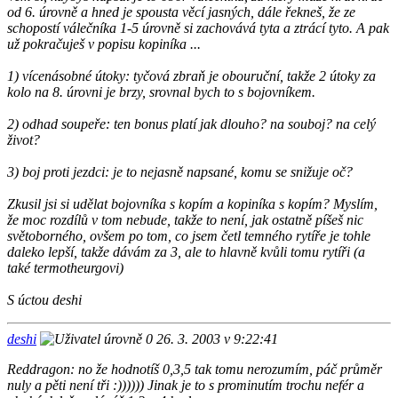
od 6. úrovně a hned je spousta věcí jasných, dále řekneš, že ze
schopostí válečníka 1-5 úrovně si zachovává tyta a ztrácí tyto. A pak
už pokračuješ v popisu kopiníka ...
1) vícenásobné útoky: tyčová zbraň je obouruční, takže 2 útoky za
kolo na 8. úrovni je brzy, srovnal bych to s bojovníkem.
2) odhad soupeře: ten bonus platí jak dlouho? na souboj? na celý
život?
3) boj proti jezdci: je to nejasně napsané, komu se snižuje oč?
Zkusil jsi si udělat bojovníka s kopím a kopiníka s kopím? Myslím,
že moc rozdílů v tom nebude, takže to není, jak ostatně píšeš nic
světoborného, ovšem po tom, co jsem četl temného rytíře je tohle
daleko lepší, takže dávám za 3, ale to hlavně kvůli tomu rytíři (a
také termotheurgovi)
S úctou deshi
deshi
26. 3. 2003 v 9:22:41
Reddragon: no že hodnotíš 0,3,5 tak tomu nerozumím, páč průměr
nuly a pěti není tři :)))))) Jinak je to s prominutím trochu nefér a