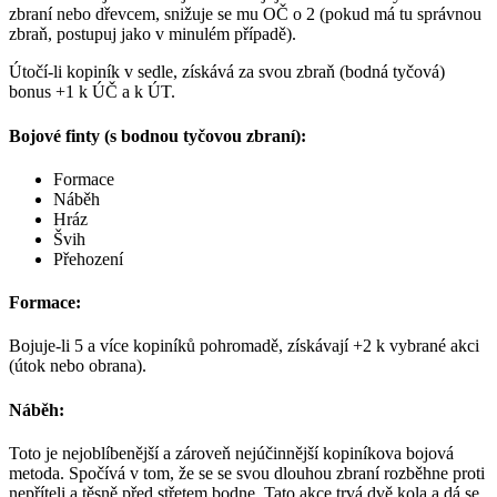
zbraní nebo dřevcem, snižuje se mu OČ o 2 (pokud má tu správnou
zbraň, postupuj jako v minulém případě).
Útočí-li kopiník v sedle, získává za svou zbraň (bodná tyčová)
bonus +1 k ÚČ a k ÚT.
Bojové finty (s bodnou tyčovou zbraní):
Formace
Náběh
Hráz
Švih
Přehození
Formace:
Bojuje-li 5 a více kopiníků pohromadě, získávají +2 k vybrané akci
(útok nebo obrana).
Náběh:
Toto je nejoblíbenější a zároveň nejúčinnější kopiníkova bojová
metoda. Spočívá v tom, že se se svou dlouhou zbraní rozběhne proti
nepříteli a těsně před střetem bodne. Tato akce trvá dvě kola a dá se