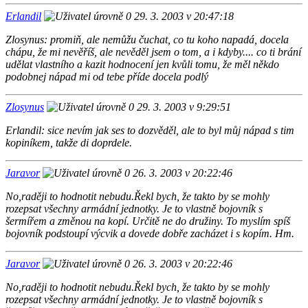
Erlandil
29. 3. 2003 v 20:47:18
Zlosynus: promiň, ale nemůžu čuchat, co tu koho napadá, docela
chápu, že mi nevěříš, ale nevěděl jsem o tom, a i kdyby.... co ti brání
udělat vlastního a kazit hodnocení jen kvůli tomu, že měl někdo
podobnej nápad mi od tebe příde docela podlý
Zlosynus
29. 3. 2003 v 9:29:51
Erlandil: sice nevím jak ses to dozvěděl, ale to byl můj nápad s tim
kopiníkem, takže di doprdele.
Jaravor
26. 3. 2003 v 20:22:46
No,raději to hodnotit nebudu.Řekl bych, že takto by se mohly
rozepsat všechny armádní jednotky. Je to vlastně bojovník s
šermířem a změnou na kopí. Určitě ne do družiny. To myslím spíš
bojovník podstoupí výcvik a dovede dobře zacházet i s kopím. Hm.
Jaravor
26. 3. 2003 v 20:22:46
No,raději to hodnotit nebudu.Řekl bych, že takto by se mohly
rozepsat všechny armádní jednotky. Je to vlastně bojovník s