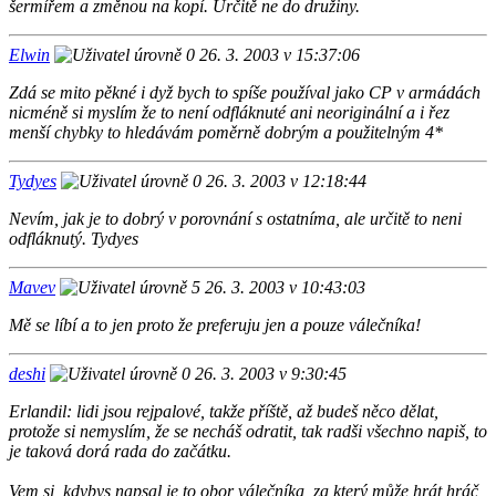
šermířem a změnou na kopí. Určitě ne do družiny.
Elwin
26. 3. 2003 v 15:37:06
Zdá se mito pěkné i dyž bych to spíše používal jako CP v armádách
nicméně si myslím že to není odfláknuté ani neoriginální a i řez
menší chybky to hledávám poměrně dobrým a použitelným 4*
Tydyes
26. 3. 2003 v 12:18:44
Nevím, jak je to dobrý v porovnání s ostatníma, ale určitě to neni
odfláknutý. Tydyes
Mavev
26. 3. 2003 v 10:43:03
Mě se líbí a to jen proto že preferuju jen a pouze válečníka!
deshi
26. 3. 2003 v 9:30:45
Erlandil: lidi jsou rejpalové, takže příště, až budeš něco dělat,
protože si nemyslím, že se necháš odratit, tak radši všechno napiš, to
je taková dorá rada do začátku.
Vem si, kdybys napsal je to obor válečníka, za který může hrát hráč