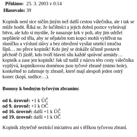
Přidáno:
25. 3. 2003 v 0:14
Hlasovalo:
39
Kopiník není sice ničím jiným než další cestou válečníka, ale i tak se
může hodit. Říká se, že lučištníci a jejich dobrá pozice vyhrávají
bitvu, ale kdo si myslíte, že nasazuje krk v poli, aby jim udržel
nepřátele od těla, aby se nějakém tom kopci mohli vyhřívat na
sluníčku a výsluní slávy a bez ohrožení vysílat smrtící mračna
šípů… no přece kopiník! Kdo jiný se dokáže účinně postavit
pěchotě či jízdě, kdo tvoří hlavní sílu každé správné armády…
kopiník a zase jen kopiník! Jak už tudíž z názvu této cesty válečníka
vyplývá, kopiníkovou doménou jsou tyčové zbraně (mimo hole),
konkrétně to zahrnuje ty zbraně, které mají alespoň jeden ostrý
konec (kopí, sudlice…).
Bonusy k bodným tyčovým zbraním:
od 6. úrovně:
+1 k ÚČ
od 9. úrovně:
+1 k OČ
od 16. úrovně:
další +1 k ÚČ
od 19. úrovně:
další +1 k OČ
Kopiník zbytečně neztrácí iniciativu ani s těžkou tyčovou zbraní.