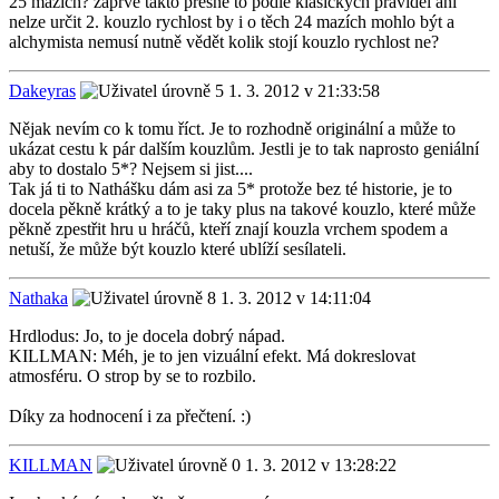
25 mazích? zaprvé takto přesně to podle klasických pravidel ani
nelze určit 2. kouzlo rychlost by i o těch 24 mazích mohlo být a
alchymista nemusí nutně vědět kolik stojí kouzlo rychlost ne?
Dakeyras
1. 3. 2012 v 21:33:58
Nějak nevím co k tomu říct. Je to rozhodně originální a může to
ukázat cestu k pár dalším kouzlům. Jestli je to tak naprosto geniální
aby to dostalo 5*? Nejsem si jist....
Tak já ti to Nathášku dám asi za 5* protože bez té historie, je to
docela pěkně krátký a to je taky plus na takové kouzlo, které může
pěkně zpestřit hru u hráčů, kteří znají kouzla vrchem spodem a
netuší, že může být kouzlo které ublíží sesílateli.
Nathaka
1. 3. 2012 v 14:11:04
Hrdlodus: Jo, to je docela dobrý nápad.
KILLMAN: Méh, je to jen vizuální efekt. Má dokreslovat
atmosféru. O strop by se to rozbilo.
Díky za hodnocení i za přečtení. :)
KILLMAN
1. 3. 2012 v 13:28:22