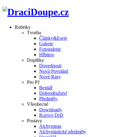
Rubriky
Tvorba
Články&Eseje
Galerie
Fotogalerie
Hřbitov
Doplňky
Dovednosti
Nová Povolání
Nové Rasy
Pro PJ
Bestiář
Dobrodružství
Předměty
Všeobecné
Downloady
Rozvoj DrD
Postavy
Alchymista
Alchymistické předměty