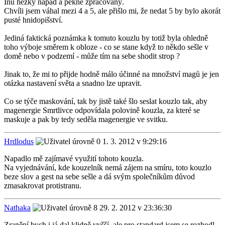
Inu hezký nápad a pěkně zpracovaný.
Chvíli jsem váhal mezi 4 a 5, ale přišlo mi, že nedat 5 by bylo akorát
pusté hnidopišství.
Jediná faktická poznámka k tomuto kouzlu by totiž byla ohledně
toho výboje směrem k obloze - co se stane když to někdo sešle v
domě nebo v podzemí - může tím na sebe shodit strop ?
Jinak to, že mi to přijde hodně málo účinné na množství magů je jen
otázka nastavení světa a snadno lze upravit.
Co se týče maskování, tak by jistě také šlo seslat kouzlo tak, aby
magenergie Smrtlivce odpovídala polovině kouzla, za které se
maskuje a pak by tedy seděla magenergie ve svitku.
Hrdlodus
1. 3. 2012 v 9:29:16
Napadlo mě zajímavé využití tohoto kouzla.
Na vyjednávání, kde kouzelník nemá zájem na smíru, toto kouzlo
beze slov a gest na sebe sešle a dá svým společníkům důvod
zmasakrovat protistranu.
Nathaka
29. 2. 2012 v 23:36:30
Zranění bych i já dal klidně vyšší, ale pro standard jsem se rozhodl