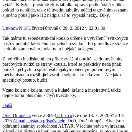
vytáčí. Kdyžtak prosímtě zkus tabulku upravit podle údajů v díle a
pokud to nepůjde, tak z té úvodní tabulky udělej tagováním seznam
a jméno použij jako H2 nadpis, ať to vypadá hezky. Díky.
UnknowN
29. 2. 2012 v 22:01:39
Tak máme tu sebedestrukční kouzlo určené k vytváření "svitkových
pastí v podobě falešného kouzelného svitku". Po pravidlové stránce
je dobře zpracováno, byla by tu i nějaká ta legenda...
Z tvůrčího hlediska mi jen přijde zvláštní pouštět se do myšlenky
pasťových svitků ze strany kouzla, které se prakticky nedá jinak
použít - já bych to spíše řešil nějakým obecným pravidlovým
mechanismem rozšiřující výrobu svitků jako takovou... Ale jako
specifický postup, budiž.
Vzato kolem a kolem, nové a kulaté, krásné a inspirativní, takže
dejme tomu plus mínus čtyři hvězdičky.
Další
DraciDoupe.cz
verze 2.369 (
216b1ca
) ze dne 18. 7. 2026 © 2018–
2026
Almad
a ostatní přispěvatelé
. DrD, Dračí doupě a Altar jsou
ochranné známky společnosti ALTAR. Všechna práva vyhrazena.
Žádná část těchto stránek nesmí být reprodukována, publikována ani