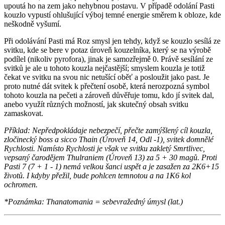
upoutá ho na zem jako nehybnou postavu. V případě odolání Pasti
kouzlo vypustí ohlušující výboj temné energie směrem k obloze, kde
neškodně vyšumí.
Při odolávání Pasti má Roz smysl jen tehdy, když se kouzlo sesílá ze
svitku, kde se bere v potaz úroveň kouzelníka, který se na výrobě
podílel (nikoliv pyrofora), jinak je samozřejmě 0. Právě sesílání ze
svitků je ale u tohoto kouzla nejčastější; smyslem kouzla je totiž
čekat ve svitku na svou nic netušící oběť a posloužit jako past. Je
proto nutné dát svitek k přečtení osobě, která nerozpozná symbol
tohoto kouzla na pečeti a zároveň důvěřuje tomu, kdo jí svitek dal,
anebo využít různých možností, jak skutečný obsah svitku
zamaskovat.
Příklad: Nepředpokládaje nebezpečí, přečte zamýšlený cíl kouzla,
zločinecký boss a sicco Thain (Úroveň 14, Odl -1), svitek domnělé
Rychlosti. Namísto Rychlosti je však ve svitku zakletý Smrtlivec,
vepsaný čarodějem Thulraniem (Úroveň 13) za 5 + 30 magů. Proti
Pasti 7 (7 + 1 - 1) nemá velkou šanci uspět a je zasažen za 2K6+15
životů. I kdyby přežil, bude pohlcen temnotou a na 1K6 kol
ochromen.
*Poznámka: Thanatomania = sebevražedný úmysl (lat.)