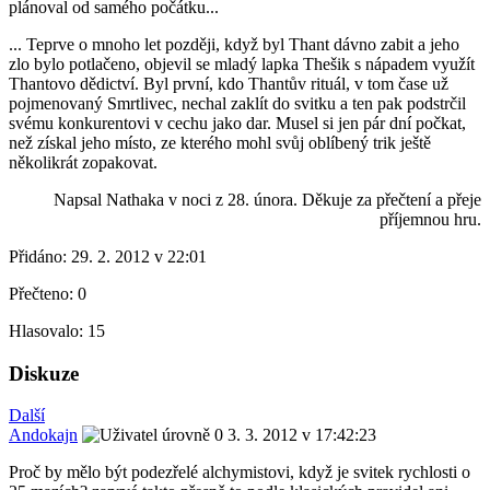
plánoval od samého počátku...
... Teprve o mnoho let později, když byl Thant dávno zabit a jeho
zlo bylo potlačeno, objevil se mladý lapka Thešik s nápadem využít
Thantovo dědictví. Byl první, kdo Thantův rituál, v tom čase už
pojmenovaný Smrtlivec, nechal zaklít do svitku a ten pak podstrčil
svému konkurentovi v cechu jako dar. Musel si jen pár dní počkat,
než získal jeho místo, ze kterého mohl svůj oblíbený trik ještě
několikrát zopakovat.
Napsal Nathaka v noci z 28. února. Děkuje za přečtení a přeje
příjemnou hru.
Přidáno:
29. 2. 2012 v 22:01
Přečteno:
0
Hlasovalo:
15
Diskuze
Další
Andokajn
3. 3. 2012 v 17:42:23
Proč by mělo být podezřelé alchymistovi, když je svitek rychlosti o