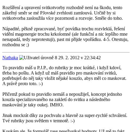
Rozšíření a upravení svitkotvorby rozhodně není na škodu, tento
zákeřný směr se mé PJovské zvrhlosti zamlouvá. Určitě by si
svitkotvorba zasloužila více pozornosti a rozvoje. Směle do toho.
Nápadité, pěkně zpracované, byť povídka trochu rozvleklá, řešení
vidění magenergie trochu krkolomné (ale funkční a nic lepšího mne
nenapadá, tedy neprotestuji), past mi přijde vpořádku. 4-5. Otestuju,
rozhodnu se ;)
Nathaka
29. 2. 2012 v 22:34:42
To pravidlo máš u P.J.P., do rubriky je moc krátké, i když kdoví,
třeba ho pošlu. A když už máš pravidlo pro maskování svitků,
potřebuješ do něj taky vložit nějaké kouzlo, abys měl co maskovat.
A právě proto toto. :-)
Přičemž pokud to pravidlo nemáš a nepoužiješ, koncept jednoho
kouzla specializovaného na zakletí do svitku a následného
maskování je taky oukej. IMHO.
Jinak mockrát díky za pochvalu a hlavně za super-rychlé schválení.
Tvé rubriky jsou světlem v temnotě. :-)
Koukám ale, že formulář zase nesežvejkal hodnoty. Už mě to fakt