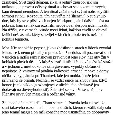
zaslíbené. Svět zničí démoni, říkal, a jediný způsob, jak jim
uniknout, je provést očistný rituál a schovat se do zemí mrtvých,
kam démoni nemohou. A ten rituál začal mezi svými nohsledy šířit
formou svitku. Rozpoutal tím neuvěřitelné šílenství. Neuplynulo
dne, kdy by se v přístavech nejen Morkportu, ale i dalších měst na
pobřeží, kam se nákaza rozšířila, neobětoval alespoň jeden nuzák.
Na třžišti, v tavernách, všude mezi lidmi, každou chvíli se objevil
kvílící nešťastník, který se svíjel v křečích a bolestech, než ho
pohltila temnota.
Mor. Nic nedokáže popsat, jakou zběsilost a strach v lidech vyvolal.
Mnozí se k němu přidali jen proto, že už nedokázali pozorovat smrt
v ulicích a raději sami riskovali pravdivost jeho slov, než aby žili v
kobkách plných děsu. A když se začali ničit i členové městské stráže
a v jednom z měst dokonce sám guvernér, vypukly občanské
nepokoje. Z vnitrozemí přitáhla královská armáda, rabovala domy,
ničila svitky, pátrala po Thantovi, kde jen mohla. Jenže jeho
přívrženci se bránili. Nechtěli se vzdát šance na život v ráji, když
konec je tak blízko (a ozbrojenci v ulicích této představě jen
dodávají na důvěryhodnosti). Šílenství sebevražd se změnilo v
šílenství krvavých masakrů a občanské války.
Zatímco lidé umírali dál, Thant se ztratil. Pravda byla taková, že
smrt takového rozsahu a hniloba na duších, kterou rozšířil, daly sílu
jeho temné magii a on měl konečně moc uskutečnit, co doopravdy