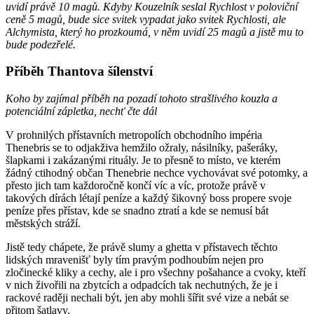
uvidí právě 10 magů. Kdyby Kouzelník seslal Rychlost v poloviční
ceně 5 magů, bude sice svitek vypadat jako svitek Rychlosti, ale
Alchymista, který ho prozkoumá, v něm uvidí 25 magů a jistě mu to
bude podezřelé.
Příběh Thantova šílenství
Koho by zajímal příběh na pozadí tohoto strašlivého kouzla a
potenciální zápletka, nechť čte dál
V prohnilých přístavních metropolích obchodního impéria
Thenebris se to odjakživa hemžilo ožraly, násilníky, pašeráky,
šlapkami i zakázanými rituály. Je to přesně to místo, ve kterém
žádný ctihodný občan Thenebrie nechce vychovávat své potomky, a
přesto jich tam každoročně končí víc a víc, protože právě v
takových dírách létají peníze a každý šikovný boss propere svoje
peníze přes přístav, kde se snadno ztratí a kde se nemusí bát
městských stráží.
Jistě tedy chápete, že právě slumy a ghetta v přístavech těchto
lidských mravenišť byly tím pravým podhoubím nejen pro
zločinecké kliky a cechy, ale i pro všechny pošahance a cvoky, kteří
v nich živořili na zbytcích a odpadcích tak nechutných, že je i
rackové raději nechali být, jen aby mohli šířit své vize a nebát se
přitom šatlavy.