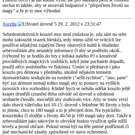
nechat to takhle, aby se neozvali hnípalové s "přepočtem životů na
magy" a že je to moc výhodné.
Ascella
29. 2. 2012 v 23:31:47
Sebedestruktivních kouzel moc není (otázkou je, zda sám na sebe
mohu zakouzlit svazek blesků), tedy mimo užití ve svitcích lze
používat nějakými zajatými členy ohavných kultů k rituálním
sebevraždám aby neunikly informace či aby se poděsilo okolí...
(výborně by se hodilo do hry z loňska našeho PJ o kreativně
prováděných magických vraždách, když jsme pachatele dopadli,
použil něco podobného ve flakónu). Umím si představit i jako
kouzlo pro démona v předmětu, ideálně nějakém temném
skoroartefaktu sesílajícím na nositele ("sešli rychlost", "ano, pane"
byť zas démoni nemají toliko magů aby to postavy na vyšších
úrovních více rozhodilo). Klidně bych se nebála udělat kouzlo ještě
krapet drsnější (zranění třeba odvislé od úrovně a odolnosti
sesilatele-čtenáře, mocnější aby zraňovalo více. Aby se touto verzí
dalo zbavit válečníka kol 10-15. úrovně s řekněme 90 životy a byla
to jistota, chce to 180 magů a to je přecijen dost. Na typického
kouzelníka či zloděje s životy 40-50 je 100 magů taky dost. Takže k
sebevraždám jako takovým to obvykle budou využívat spíše nižší
levely a prostí občané. Pokud nemá být na těle patrné podříznutí či
jiné mechanické zásahy způsobené ve stavu ochromení.