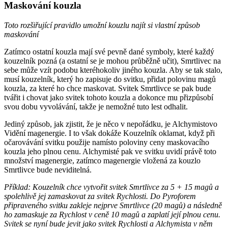
Maskování kouzla
Toto rozšiřující pravidlo umožní kouzlu najít si vlastní způsob
maskování
Zatímco ostatní kouzla mají své pevně dané symboly, které každý
kouzelník pozná (a ostatní se je mohou průběžně učit), Smrtlivec na
sebe může vzít podobu kteréhokoliv jiného kouzla. Aby se tak stalo,
musí kouzelník, který ho zapisuje do svitku, přidat polovinu magů
kouzla, za které ho chce maskovat. Svitek Smrtlivce se pak bude
tvářit i chovat jako svitek tohoto kouzla a dokonce mu přizpůsobí
svou dobu vyvolávání, takže je nemožné tuto lest odhalit.
Jediný způsob, jak zjistit, že je něco v nepořádku, je Alchymistovo
Vidění magenergie. I to však dokáže Kouzelník oklamat, když při
očarovávání svitku použije namísto poloviny ceny maskovacího
kouzla jeho plnou cenu. Alchymisté pak ve svitku uvidí právě toto
množství magenergie, zatímco magenergie vložená za kouzlo
Smrtlivce bude neviditelná.
Příklad: Kouzelník chce vytvořit svitek Smrtlivce za 5 + 15 magů a
spolehlivě jej zamaskovat za svitek Rychlosti. Do Pyroforem
připraveného svitku zakleje nejprve Smrtlivce (20 magů) a následně
ho zamaskuje za Rychlost v ceně 10 magů a zaplatí její plnou cenu.
Svitek se nyní bude jevit jako svitek Rychlosti a Alchymista v něm