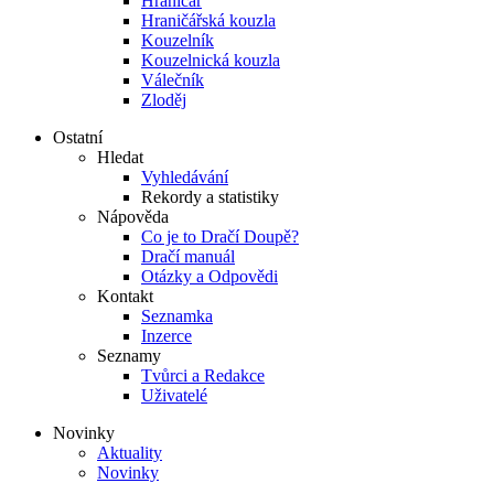
Hraničář
Hraničářská kouzla
Kouzelník
Kouzelnická kouzla
Válečník
Zloděj
Ostatní
Hledat
Vyhledávání
Rekordy a statistiky
Nápověda
Co je to Dračí Doupě?
Dračí manuál
Otázky a Odpovědi
Kontakt
Seznamka
Inzerce
Seznamy
Tvůrci a Redakce
Uživatelé
Novinky
Aktuality
Novinky