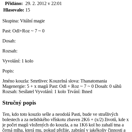
Přidáno:
29. 2. 2012 v 22:01
Hlasovalo:
15
Skupina:
Vitální magie
Past:
Odl+Roz ~ 7 ~ 0
Dosah:
Rozsah:
Vyvolání:
1 kolo
Popis:
Jméno kouzla: Smrtlivec Kouzelná slova: Thanatomania
Magenergie: 5 + x magů Past: Odl + Roz ~ 7 ~ 0 Dosah: 0 sáhů
Rozsah: Sesílatel Vyvolání: 1 kolo Trvání: Ihned
Stručný popis
Ten, kdo toto kouzlo sešle a neodolá Pasti, bude ve strašlivých
bolestech a za nelidského vřískotu zbaven 2K6 + (x/2) životů, kde x
je počet magů vložených do kouzla, a na 1K6 kol ho zahalí tma a
černá mlha, která mu, pokud přežije, zabrání v jakékoliv činnosti a