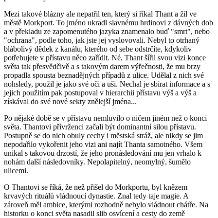
Mezi takové blázny ale nepatřil ten, který si říkal Thant a žil ve
městě Morkport. To jméno ukradl slavnému hrdinovi z dávných dob
a v překladu ze zapomenutého jazyka znamenalo buď "smrt", nebo
"ochrana", podle toho, jak jste jej vyslovovali. Nebyl to otrhaný
blábolivý dědek z kanálu, kterého od sebe odstrčíte, kdykoliv
potřebujete v přístavu něco zařídit. Né, Thant šířil svou vizi konce
světa tak přesvědčivě a s takovým darem výřečnosti, že mu brzy
propadla spousta beznadějných případů z ulice. Udělal z nich své
nohsledy, použil je jako své oči a uši. Nechal je sbírat informace a s
jejich použitím pak postupoval v hierarchii přístavu výš a výš a
získával do své nové sekty znělejší jména...
Po nějaké době se v přístavu nemluvilo o ničem jiném než o konci
světa. Thantovi přívrženci začali být dominantní silou přístavu.
Postupně se do nich obuly cechy i městská stráž, ale nikdy se jim
nepodařilo vykořenit jeho vizi ani najít Thanta samotného. Všem
unikal s takovou drzostí, že jeho pronásledování mu jen vrhalo k
nohám další následovníky. Nepolapitelný, neomylný, šumělo
ulicemi.
O Thantovi se říká, že než přišel do Morkportu, byl knězem
krvavých rituálů vládnoucí dynastie. Znal tedy taje magie. A
zároveň měl ambice, kterými rozhodně nebylo vládnout chátře. Na
historku o konci světa nasadil slib osvícení a cesty do země