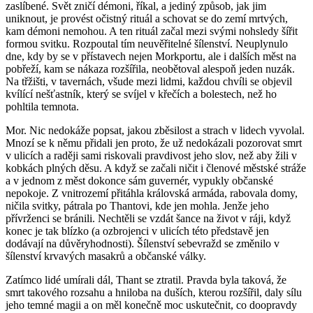
zaslíbené. Svět zničí démoni, říkal, a jediný způsob, jak jim
uniknout, je provést očistný rituál a schovat se do zemí mrtvých,
kam démoni nemohou. A ten rituál začal mezi svými nohsledy šířit
formou svitku. Rozpoutal tím neuvěřitelné šílenství. Neuplynulo
dne, kdy by se v přístavech nejen Morkportu, ale i dalších měst na
pobřeží, kam se nákaza rozšířila, neobětoval alespoň jeden nuzák.
Na třžišti, v tavernách, všude mezi lidmi, každou chvíli se objevil
kvílící nešťastník, který se svíjel v křečích a bolestech, než ho
pohltila temnota.
Mor. Nic nedokáže popsat, jakou zběsilost a strach v lidech vyvolal.
Mnozí se k němu přidali jen proto, že už nedokázali pozorovat smrt
v ulicích a raději sami riskovali pravdivost jeho slov, než aby žili v
kobkách plných děsu. A když se začali ničit i členové městské stráže
a v jednom z měst dokonce sám guvernér, vypukly občanské
nepokoje. Z vnitrozemí přitáhla královská armáda, rabovala domy,
ničila svitky, pátrala po Thantovi, kde jen mohla. Jenže jeho
přívrženci se bránili. Nechtěli se vzdát šance na život v ráji, když
konec je tak blízko (a ozbrojenci v ulicích této představě jen
dodávají na důvěryhodnosti). Šílenství sebevražd se změnilo v
šílenství krvavých masakrů a občanské války.
Zatímco lidé umírali dál, Thant se ztratil. Pravda byla taková, že
smrt takového rozsahu a hniloba na duších, kterou rozšířil, daly sílu
jeho temné magii a on měl konečně moc uskutečnit, co doopravdy