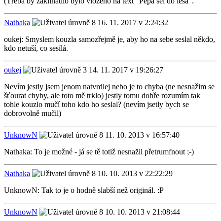
(Třeba by zaklínadlo bylo vloženo na text "Pepa šel do lesa".
Nathaka
16. 11. 2017 v 2:24:32
oukej: Smyslem kouzla samozřejmě je, aby ho na sebe seslal někdo,
kdo netuší, co sesílá.
oukej
14. 11. 2017 v 19:26:27
Nevím jestly jsem jenom natvrdlej nebo je to chyba (ne nesnažim se
šťourat chyby, ale toto mě trklo) jestly tomu dobře rozumím tak
tohle kouzlo mučí toho kdo ho seslal? (nevím jsetly bych se
dobrovolně mučil)
UnknowN
11. 10. 2013 v 16:57:40
Nathaka: To je možné - já se tě totiž nesnažil přetrumfnout ;-)
Nathaka
10. 10. 2013 v 22:22:29
UnknowN: Tak to je o hodně slabší než originál. :P
UnknowN
10. 10. 2013 v 21:08:44