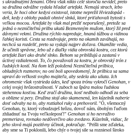
s ukradnutými ženami. Obra však nikto celé storočia nevidel, preto
sa družina odvážne vydala hľadať artefakt. Nemajú strach, lebo
veria, že hoci obor kedysi existoval, istotne neprežil Hviezdopád -
deň, kedy z oblohy padali ohnivé slnká, ktoré priťahovali bytosti s
veľkou mocou. Artefakt by však mal prežiť neporušený, pretože sa
jedná o nezničiteľnú prilbu ukutú Bezmenným mužom, ktorý žil pred
dávnymi vekmi. Družina rýchlo napreduje, hnaná túžbou a vidinou
ľahkej koristi. Cesta sa rozdvojuje, preto na okamih zaváhajú, no
nechcú sa rozdeliť, preto sa vydajú najprv doľava. Okamžite vedia,
že učinili správne, lebo už z diaľky vidia obrovskú kostru, cez ktorú
artefakt žiari ako druhé slnko. Behom sa približujú a zastanú v
úctivej vzdialenosti. To, čo považovali za kostru, je obrovský trón z
ľudských kostí. Na ňom leží položená Nezničiteľná prilbica,
obludných rozmerov, no oni boli upovedomený, že prilbica sa sama
upraví do veľkosti svojho majiteľa, aby sedela ako uliata. Ich
ohromenie však vystrieda údes, keď spoza trónu vykročí Genohan, v
celej svojej hrôzostrašnosti. V zuboch sa špára malou ľudskou
stehennou kosťou. Keď zračí družinu, kosť nedbalo odhodí za seba
a oblizne si pery. Družina stojí ako skamenená, len kúzelník naberie
dosť odvahy na to, aby roztiahol ruky a prehovoril.
"Ó, všemocný
Genohan, ty, ktorý vzbudzuješ hrôzu, dovoľ nám, úbohým ľuďom
zhliadnuť na Tvoju veľkoleposť!"
Genohan si ho nevraživo
premeriava, rovnako nedôverčivo ako zvedavo. Kúzelník, vidiac, že
jeho slová majú pozitívny účinok, pokračuje.
"Prišli sme zďaleka,
aby sme sa Ti poklonili, lebo chýr o tvojej sile sa rozniesol široko