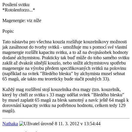
Posílení svitku
*Rotolenforzo...*
Magenergie: viz níže
Popis:
Tato nástavba pro všechna kouzla rozšiřuje kouzelníkovy možnosti
jak zasáhnout do tvorby svitků - umožňuje mu s pomocí své vlastní
magenergie rozšířit kapacitu svitku, a to až na dvojnásobek hodnoty
dodané alchymistou. Prakticky tak buď může do toho samého svitku
zaklít až dvakrát silnější kouzlo, nebo snížit alchymistovu spotřebu
magenergie na výrobu předem specifikovaných svitků na polovinu
(například na svitek "Bledého blesku" by alchymista musel sehnat
65 magů, ale takto mu teoreticky bude stačit pouhých 33).
Každý mag rozšíření stojí kouzelníka dva magy (tzn. kouzelník,
který by chtěl ze svitku s 33 magy udělat svitek "Bledého blesku"
by musel zaplatit 65 magů za blesk samotný a navíc ještě 64 magů k
dorovnání kapacity svitku na potřebnou hodnotu, celkem tedy 129
magů).
Nathaka
11. 3. 2012 v 13:54:44