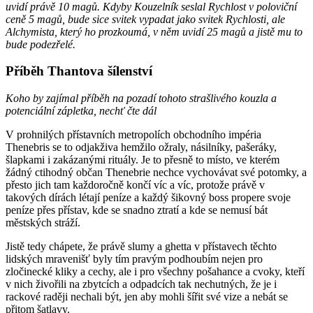
uvidí právě 10 magů. Kdyby Kouzelník seslal Rychlost v poloviční
ceně 5 magů, bude sice svitek vypadat jako svitek Rychlosti, ale
Alchymista, který ho prozkoumá, v něm uvidí 25 magů a jistě mu to
bude podezřelé.
Příběh Thantova šílenství
Koho by zajímal příběh na pozadí tohoto strašlivého kouzla a
potenciální zápletka, nechť čte dál
V prohnilých přístavních metropolích obchodního impéria
Thenebris se to odjakživa hemžilo ožraly, násilníky, pašeráky,
šlapkami i zakázanými rituály. Je to přesně to místo, ve kterém
žádný ctihodný občan Thenebrie nechce vychovávat své potomky, a
přesto jich tam každoročně končí víc a víc, protože právě v
takových dírách létají peníze a každý šikovný boss propere svoje
peníze přes přístav, kde se snadno ztratí a kde se nemusí bát
městských stráží.
Jistě tedy chápete, že právě slumy a ghetta v přístavech těchto
lidských mravenišť byly tím pravým podhoubím nejen pro
zločinecké kliky a cechy, ale i pro všechny pošahance a cvoky, kteří
v nich živořili na zbytcích a odpadcích tak nechutných, že je i
rackové raději nechali být, jen aby mohli šířit své vize a nebát se
přitom šatlavy.