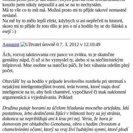
kouzlo jsem nikdy nepoužil a ani se na to nechystám.
Má to vše co to mít má. Možná proto mi to příjde takové nemastné
neslané.
Na mě by to mělo lepší efekt, kdybych si asi nepřečetl tu historii,
skoro mi to příjde že toto dílo je jen o ní a hodilo by se do šlánků a
esejí :-)
Agganist
7. 3. 2012 v 12:10:49
Ách, rozvoj taktizovania cez pasce vo zvitku, to je skutočne
geniálny nápd, či už si ho vymyslel ty, alebo si sa niečím/niekým
inšpiroval. Mne osobne sa natoľko páči, že bez váhania udelím plný
počet.
Obzvlášť by sa hodilo v prípade levelového rozdielu pri stretnutí s
nejakými inteligentnejšími tvormi, teda tvormi, ktoré maju dosť
inteligencie na to, aby boli chamtivé, vypočítavé či inak naklonení
argumentácii a vyjednávaniu. Príklad:
Družina putuje horami za účelom hľadania mocného artefaktu. Idú
pustatinou, lebo dedinčania žijúci v blízkosti hory sa jej stránia,
dokonca sa nepribližujú ani k lesu pri nej. Veria, že hora je
domovom pre obludného Genohana, obra s hadím chvostom a
chameleóními očami, ktorý sa vraj živí ľudskými synmi, ktoré plodí