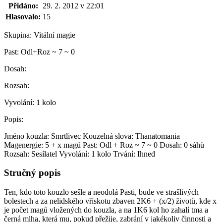
Přidáno:
29. 2. 2012 v 22:01
Hlasovalo:
15
Skupina:
Vitální magie
Past:
Odl+Roz ~ 7 ~ 0
Dosah:
Rozsah:
Vyvolání:
1 kolo
Popis:
Jméno kouzla: Smrtlivec Kouzelná slova: Thanatomania
Magenergie: 5 + x magů Past: Odl + Roz ~ 7 ~ 0 Dosah: 0 sáhů
Rozsah: Sesílatel Vyvolání: 1 kolo Trvání: Ihned
Stručný popis
Ten, kdo toto kouzlo sešle a neodolá Pasti, bude ve strašlivých
bolestech a za nelidského vřískotu zbaven 2K6 + (x/2) životů, kde x
je počet magů vložených do kouzla, a na 1K6 kol ho zahalí tma a
černá mlha, která mu, pokud přežije, zabrání v jakékoliv činnosti a