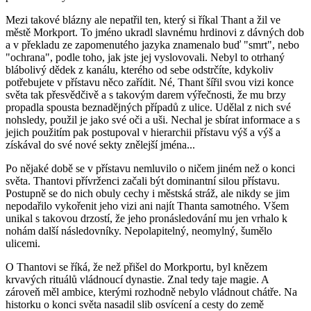
Mezi takové blázny ale nepatřil ten, který si říkal Thant a žil ve
městě Morkport. To jméno ukradl slavnému hrdinovi z dávných dob
a v překladu ze zapomenutého jazyka znamenalo buď "smrt", nebo
"ochrana", podle toho, jak jste jej vyslovovali. Nebyl to otrhaný
blábolivý dědek z kanálu, kterého od sebe odstrčíte, kdykoliv
potřebujete v přístavu něco zařídit. Né, Thant šířil svou vizi konce
světa tak přesvědčivě a s takovým darem výřečnosti, že mu brzy
propadla spousta beznadějných případů z ulice. Udělal z nich své
nohsledy, použil je jako své oči a uši. Nechal je sbírat informace a s
jejich použitím pak postupoval v hierarchii přístavu výš a výš a
získával do své nové sekty znělejší jména...
Po nějaké době se v přístavu nemluvilo o ničem jiném než o konci
světa. Thantovi přívrženci začali být dominantní silou přístavu.
Postupně se do nich obuly cechy i městská stráž, ale nikdy se jim
nepodařilo vykořenit jeho vizi ani najít Thanta samotného. Všem
unikal s takovou drzostí, že jeho pronásledování mu jen vrhalo k
nohám další následovníky. Nepolapitelný, neomylný, šumělo
ulicemi.
O Thantovi se říká, že než přišel do Morkportu, byl knězem
krvavých rituálů vládnoucí dynastie. Znal tedy taje magie. A
zároveň měl ambice, kterými rozhodně nebylo vládnout chátře. Na
historku o konci světa nasadil slib osvícení a cesty do země