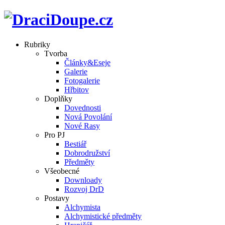
Rubriky
Tvorba
Články&Eseje
Galerie
Fotogalerie
Hřbitov
Doplňky
Dovednosti
Nová Povolání
Nové Rasy
Pro PJ
Bestiář
Dobrodružství
Předměty
Všeobecné
Downloady
Rozvoj DrD
Postavy
Alchymista
Alchymistické předměty