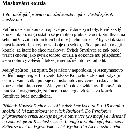
Maskování kouzla
Toto rozšiřující pravidlo umožní kouzlu najít si vlastní způsob
maskování
Zatímco ostatní kouzla mají své pevně dané symboly, které každý
kouzelník pozná (a ostatní se je mohou průběžně učit), Smrtlivec na
sebe může vzít podobu kteréhokoliv jiného kouzla. Aby se tak stalo,
musí kouzelník, který ho zapisuje do svitku, přidat polovinu magů
kouzla, za které ho chce maskovat. Svitek Smrtlivce se pak bude
tvářit i chovat jako svitek tohoto kouzla a dokonce mu přizpůsobí
svou dobu vyvolávání, takže je nemožné tuto lest odhalit.
Jediný způsob, jak zjistit, že je něco v nepořádku, je Alchymistovo
Vidění magenergie. I to však dokáže Kouzelník oklamat, když při
očarovávání svitku použije namísto poloviny ceny maskovacího
kouzla jeho plnou cenu. Alchymisté pak ve svitku uvidí právě toto
množství magenergie, zatímco magenergie vložená za kouzlo
Smrtlivce bude neviditelná.
Příklad: Kouzelník chce vytvořit svitek Smrtlivce za 5 + 15 magů a
spolehlivě jej zamaskovat za svitek Rychlosti. Do Pyroforem
připraveného svitku zakleje nejprve Smrtlivce (20 magů) a následně
ho zamaskuje za Rychlost v ceně 10 magů a zaplatí její plnou cenu.
Svitek se nyní bude jevit jako svitek Rychlosti a Alchymista v něm