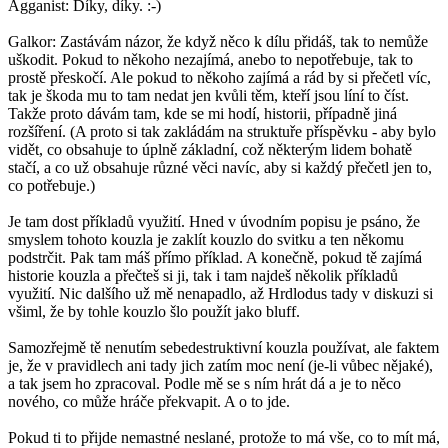
Agganist: Díky, díky. :-)
Galkor: Zastávám názor, že když něco k dílu přidáš, tak to nemůže
uškodit. Pokud to někoho nezajímá, anebo to nepotřebuje, tak to
prostě přeskočí. Ale pokud to někoho zajímá a rád by si přečetl víc,
tak je škoda mu to tam nedat jen kvůli těm, kteří jsou líní to číst.
Takže proto dávám tam, kde se mi hodí, historii, případně jiná
rozšíření. (A proto si tak zakládám na struktuře příspěvku - aby bylo
vidět, co obsahuje to úplně základní, což některým lidem bohatě
stačí, a co už obsahuje různé věci navíc, aby si každý přečetl jen to,
co potřebuje.)
Je tam dost příkladů využití. Hned v úvodním popisu je psáno, že
smyslem tohoto kouzla je zaklít kouzlo do svitku a ten někomu
podstrčit. Pak tam máš přímo příklad. A konečně, pokud tě zajímá
historie kouzla a přečteš si ji, tak i tam najdeš několik příkladů
využití. Nic dalšího už mě nenapadlo, až Hrdlodus tady v diskuzi si
všiml, že by tohle kouzlo šlo použít jako bluff.
Samozřejmě tě nenutím sebedestruktivní kouzla používat, ale faktem
je, že v pravidlech ani tady jich zatím moc není (je-li vůbec nějaké),
a tak jsem ho zpracoval. Podle mě se s ním hrát dá a je to něco
nového, co může hráče překvapit. A o to jde.
Pokud ti to přijde nemastné neslané, protože to má vše, co to mít má,