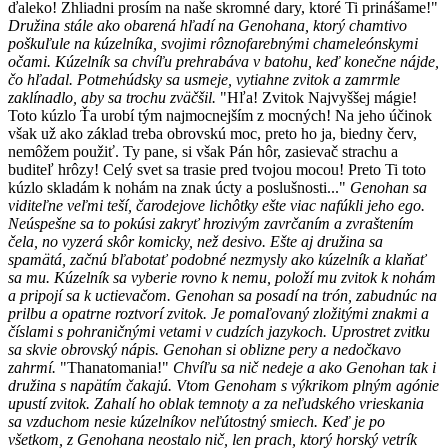
ďaleko! Zhliadni prosím na naše skromné dary, ktoré Ti prinášame!"
Družina stále ako obarená hľadí na Genohana, ktorý chamtivo
poškuľule na kúzelníka, svojimi rôznofarebnými chameleónskymi
očami. Kúzelník sa chvíľu prehrabáva v batohu, keď konečne nájde,
čo hľadal. Potmehúdsky sa usmeje, vytiahne zvitok a zamrmle
zaklínadlo, aby sa trochu zväčšil.
"Hľa! Zvitok Najvyššej mágie!
Toto kúzlo Ťa urobí tým najmocnejším z mocných! Na jeho účinok
však už ako základ treba obrovskú moc, preto ho ja, biedny červ,
nemôžem použiť. Ty pane, si však Pán hôr, zasievač strachu a
buditeľ hrôzy! Celý svet sa trasie pred tvojou mocou! Preto Ti toto
kúzlo skladám k nohám na znak úcty a poslušnosti..."
Genohan sa
viditeľne veľmi teší, čarodejove lichôtky ešte viac nafúkli jeho ego.
Neúspešne sa to pokúsi zakryť hrozivým zavrčaním a zvraštením
čela, no vyzerá skôr komicky, než desivo. Ešte aj družina sa
spamätá, začnú bľabotať podobné nezmysly ako kúzelník a klaňať
sa mu. Kúzelník sa vyberie rovno k nemu, položí mu zvitok k nohám
a pripojí sa k uctievačom. Genohan sa posadí na trón, zabudnúc na
prilbu a opatrne roztvorí zvitok. Je pomaľovaný zložitými znakmi a
číslami s pohraničnými vetami v cudzích jazykoch. Uprostret zvitku
sa skvie obrovský nápis. Genohan si oblizne pery a nedočkavo
zahrmí.
"Thanatomania!"
Chvíľu sa nič nedeje a ako Genohan tak i
družina s napätím čakajú. Vtom Genoham s výkrikom plným agónie
upustí zvitok. Zahalí ho oblak temnoty a za neľudského vrieskania
sa vzduchom nesie kúzelníkov neľútostný smiech. Keď je po
všetkom, z Genohana neostalo nič, len prach, ktorý horský vetrík