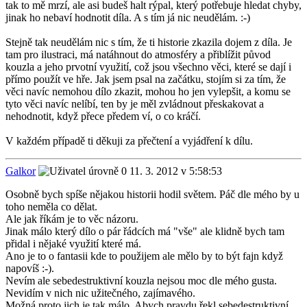
tak to mě mrzí, ale asi budeš halt rýpal, který potřebuje hledat chyby,
jinak ho nebaví hodnotit díla. A s tím já nic neudělám. :-)
Stejně tak neudělám nic s tím, že ti historie zkazila dojem z díla. Je
tam pro ilustraci, má natáhnout do atmosféry a přiblížit původ
kouzla a jeho prvotní využití, což jsou všechno věci, které se dají i
přímo použít ve hře. Jak jsem psal na začátku, stojím si za tím, že
věci navíc nemohou dílo zkazit, mohou ho jen vylepšit, a komu se
tyto věci navíc nelíbí, ten by je měl zvládnout přeskakovat a
nehodnotit, když přece předem ví, o co kráčí.
V každém případě ti děkuji za přečtení a vyjádření k dílu.
Galkor
11. 3. 2012 v 5:58:53
Osobně bych spíše nějakou historii hodil světem. Páč dle mého by u
toho neměla co dělat.
Ale jak říkám je to věc názoru.
Jinak málo který dílo o pár řádcích má "vše" ale klidně bych tam
přidal i nějaké využití které má.
Ano je to o fantasii kde to použijem ale mělo by to být fajn když
napovíš :-).
Nevím ale sebedestruktivní kouzla nejsou moc dle mého gusta.
Nevidím v nich nic užitečného, zajímavého.
Možná proto jich je tak málo. Abych pravdu řekl sebedestruktivní