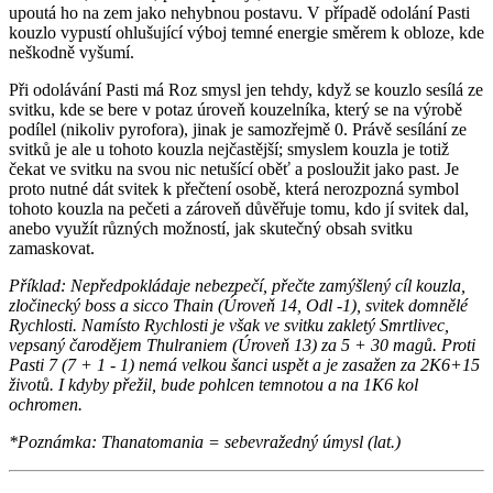
upoutá ho na zem jako nehybnou postavu. V případě odolání Pasti
kouzlo vypustí ohlušující výboj temné energie směrem k obloze, kde
neškodně vyšumí.
Při odolávání Pasti má Roz smysl jen tehdy, když se kouzlo sesílá ze
svitku, kde se bere v potaz úroveň kouzelníka, který se na výrobě
podílel (nikoliv pyrofora), jinak je samozřejmě 0. Právě sesílání ze
svitků je ale u tohoto kouzla nejčastější; smyslem kouzla je totiž
čekat ve svitku na svou nic netušící oběť a posloužit jako past. Je
proto nutné dát svitek k přečtení osobě, která nerozpozná symbol
tohoto kouzla na pečeti a zároveň důvěřuje tomu, kdo jí svitek dal,
anebo využít různých možností, jak skutečný obsah svitku
zamaskovat.
Příklad: Nepředpokládaje nebezpečí, přečte zamýšlený cíl kouzla,
zločinecký boss a sicco Thain (Úroveň 14, Odl -1), svitek domnělé
Rychlosti. Namísto Rychlosti je však ve svitku zakletý Smrtlivec,
vepsaný čarodějem Thulraniem (Úroveň 13) za 5 + 30 magů. Proti
Pasti 7 (7 + 1 - 1) nemá velkou šanci uspět a je zasažen za 2K6+15
životů. I kdyby přežil, bude pohlcen temnotou a na 1K6 kol
ochromen.
*Poznámka: Thanatomania = sebevražedný úmysl (lat.)