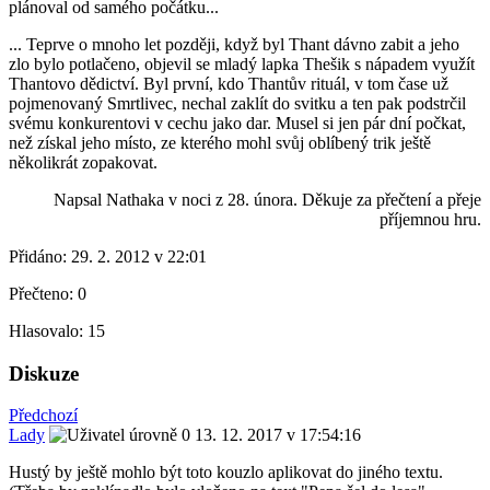
plánoval od samého počátku...
... Teprve o mnoho let později, když byl Thant dávno zabit a jeho
zlo bylo potlačeno, objevil se mladý lapka Thešik s nápadem využít
Thantovo dědictví. Byl první, kdo Thantův rituál, v tom čase už
pojmenovaný Smrtlivec, nechal zaklít do svitku a ten pak podstrčil
svému konkurentovi v cechu jako dar. Musel si jen pár dní počkat,
než získal jeho místo, ze kterého mohl svůj oblíbený trik ještě
několikrát zopakovat.
Napsal Nathaka v noci z 28. února. Děkuje za přečtení a přeje
příjemnou hru.
Přidáno:
29. 2. 2012 v 22:01
Přečteno:
0
Hlasovalo:
15
Diskuze
Předchozí
Lady
13. 12. 2017 v 17:54:16
Hustý by ještě mohlo být toto kouzlo aplikovat do jiného textu.