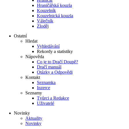
Hraničář
Hraničářská kouzla
Kouzelník
Kouzelnická kouzla
Válečník
Zloděj
Ostatní
Hledat
Vyhledávání
Rekordy a statistiky
Nápověda
Co je to Dračí Doupě?
Dračí manuál
Otázky a Odpovědi
Kontakt
Seznamka
Inzerce
Seznamy
Tvůrci a Redakce
Uživatelé
Novinky
Aktuality
Novinky