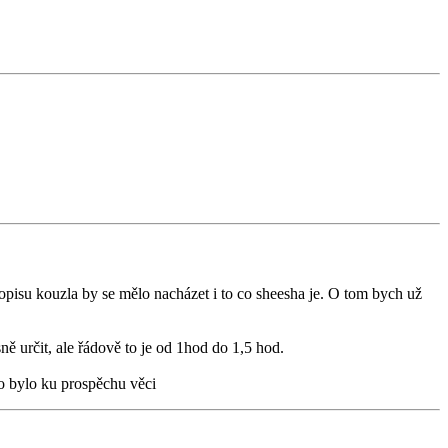
pisu kouzla by se mělo nacházet i to co sheesha je. O tom bych už
ně určit, ale řádově to je od 1hod do 1,5 hod.
to bylo ku prospěchu věci