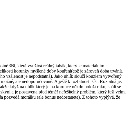
otné šíši, která využívá reálný tabák, který je materiálním
likosti korunky myšlené doby kouření(což je zároveň doba trvání).
eho vzálenost je nepodstatná). Jako uhlík slouží kouzlem vytvořený
možné, ale nedoporučované. A ještě k rozbitnosti šíši. Rozbitná je.
takže když na uhlík který je na korunce někdo položí ruku, spálí se
jeskyni a je postavena před téměř neřešitelný problém, který řeší velmi
ša pozvedá morálku (ale bonus nedostanete). Z tohoto vyplývá, že