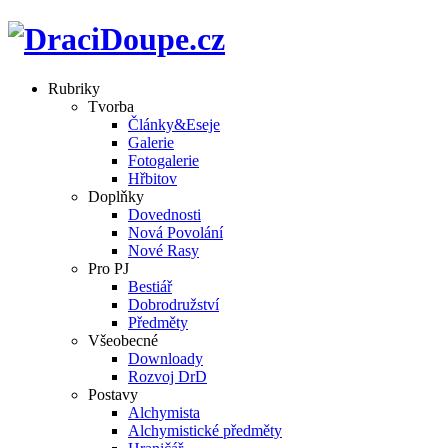
Rubriky
Tvorba
Články&Eseje
Galerie
Fotogalerie
Hřbitov
Doplňky
Dovednosti
Nová Povolání
Nové Rasy
Pro PJ
Bestiář
Dobrodružství
Předměty
Všeobecné
Downloady
Rozvoj DrD
Postavy
Alchymista
Alchymistické předměty