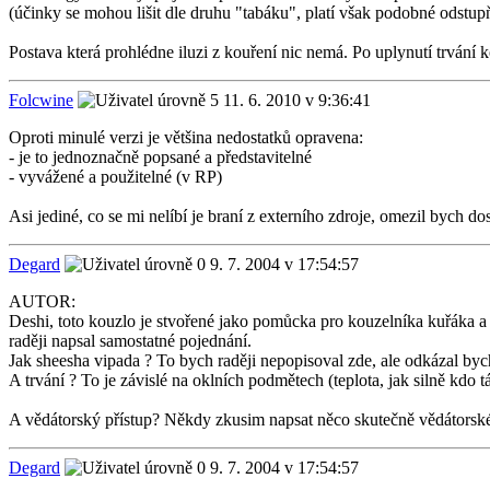
(účinky se mohou lišit dle druhu "tabáku", platí však podobné odstu
Postava která prohlédne iluzi z kouření nic nemá. Po uplynutí trvání 
Folcwine
11. 6. 2010 v 9:36:41
Oproti minulé verzi je většina nedostatků opravena:
- je to jednoznačně popsané a představitelné
- vyvážené a použitelné (v RP)
Asi jediné, co se mi nelíbí je braní z externího zdroje, omezil bych 
Degard
9. 7. 2004 v 17:54:57
AUTOR:
Deshi, toto kouzlo je stvořené jako pomůcka pro kouzelníka kuřáka a
raději napsal samostatné pojednání.
Jak sheesha vipada ? To bych raději nepopisoval zde, ale odkázal byc
A trvání ? To je závislé na oklních podmětech (teplota, jak silně kdo 
A vědátorský přístup? Někdy zkusim napsat něco skutečně vědátorského,
Degard
9. 7. 2004 v 17:54:57