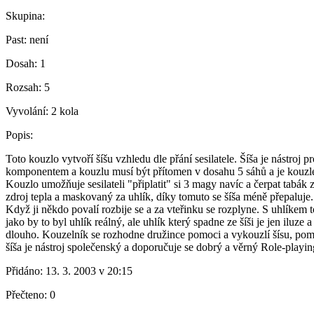
Skupina:
Past:
není
Dosah:
1
Rozsah:
5
Vyvolání:
2 kola
Popis:
Toto kouzlo vytvoří šíšu vzhledu dle přání sesilatele. Šíša je nástroj 
komponentem a kouzlu musí být přítomen v dosahu 5 sáhů a je kouzlem
Kouzlo umožňuje sesilateli "připlatit" si 3 magy navíc a čerpat tabák
zdroj tepla a maskovaný za uhlík, díky tomuto se šíša méně přepaluje.
Když ji někdo povalí rozbije se a za vteřinku se rozplyne. S uhlíkem t
jako by to byl uhlík reálný, ale uhlík který spadne ze šíši je jen iluz
dlouho. Kouzelník se rozhodne družince pomoci a vykouzlí šísu, pomo
šíša je nástroj společenský a doporučuje se dobrý a věrný Role-playin
Přidáno:
13. 3. 2003 v 20:15
Přečteno:
0