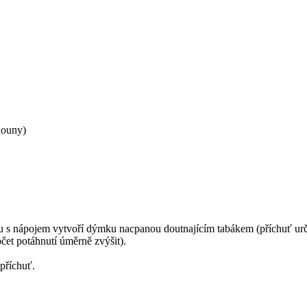
houny)
 s nápojem vytvoří dýmku nacpanou doutnajícím tabákem (příchuť určuje
čet potáhnutí úměrně zvýšit).
příchuť.