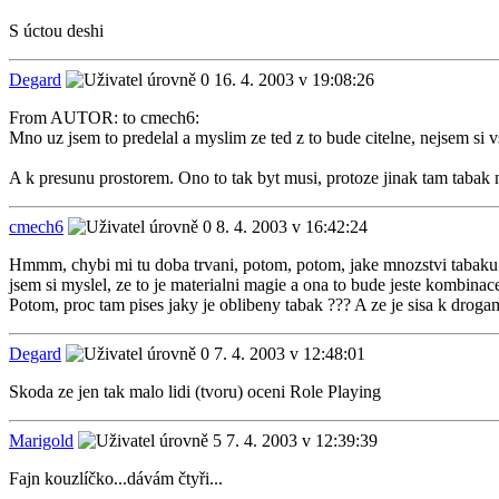
S úctou deshi
Degard
16. 4. 2003 v 19:08:26
From AUTOR: to cmech6:
Mno uz jsem to predelal a myslim ze ted z to bude citelne, nejsem si vs
A k presunu prostorem. Ono to tak byt musi, protoze jinak tam tabak n
cmech6
8. 4. 2003 v 16:42:24
Hmmm, chybi mi tu doba trvani, potom, potom, jake mnozstvi tabaku je
jsem si myslel, ze to je materialni magie a ona to bude jeste kombinac
Potom, proc tam pises jaky je oblibeny tabak ??? A ze je sisa k drogam
Degard
7. 4. 2003 v 12:48:01
Skoda ze jen tak malo lidi (tvoru) oceni Role Playing
Marigold
7. 4. 2003 v 12:39:39
Fajn kouzlíčko...dávám čtyři...