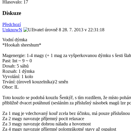
Hlasovalo:
17
Diskuze
Předchozí
UnknowN
28. 7. 2013 v 22:31:18
Vodní dýmka
*Hookah sheeshum*
Magenergie: 1-4 magy (+ 1 mag za vyšperkovanou dýmku s šesti šla
Past: Int ~ 9 ~ 0
Dosah: 5 sáhů
Rozsah: 1 dýmka
Vyvolání: 1 kolo
Trvání: (úroveň kouzelníka)/2 směn
Obor: IL
Toto kouzlo se podobá kouzlu Šenkýř, s tím rozdílem, že místo poháru
přibližně dvacet potáhnutí (sesláním za příslušný násobek magů lze po
Za 1 mag je vdechovaný kouř zcela bez účinku, má pouze příslušnou 
Za 2 magy navozuje příjemný pocit relaxace
Za 3 magy navozuje dobrou náladu a hovornost
Za 4 magy navozuje příjemné polomrákotné stavy až ospalost