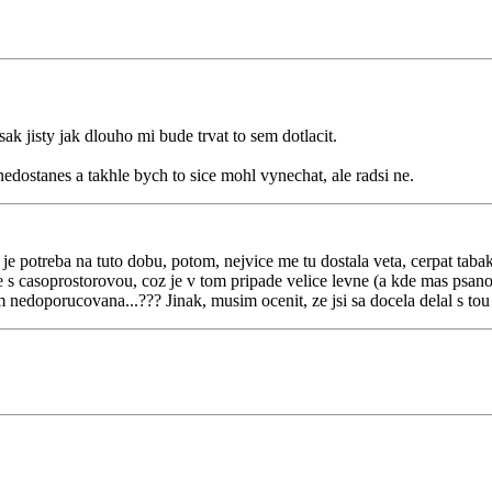
ak jisty jak dlouho mi bude trvat to sem dotlacit.
edostanes a takhle bych to sice mohl vynechat, ale radsi ne.
 potreba na tuto dobu, potom, nejvice me tu dostala veta, cerpat taba
e s casoprostorovou, coz je v tom pripade velice levne (a kde mas psano,
 nedoporucovana...??? Jinak, musim ocenit, ze jsi sa docela delal s tou 