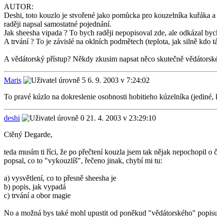
AUTOR:
Deshi, toto kouzlo je stvořené jako pomůcka pro kouzelníka kuřáka a
raději napsal samostatné pojednání.
Jak sheesha vipada ? To bych raději nepopisoval zde, ale odkázal byc
A trvání ? To je závislé na oklních podmětech (teplota, jak silně kdo 
A vědátorský přístup? Někdy zkusim napsat něco skutečně vědátorského,
Maris
6. 9. 2003 v 7:24:02
To pravé kúzlo na dokreslenie osobnosti hobitieho kúzelníka (jediné, 
deshi
21. 4. 2003 v 23:29:10
Ctěný Degarde,
teda musím ti říci, že po přečtení kouzla jsem tak nějak nepochopil o č
popsal, co to "vykouzlíš", řečeno jinak, chybí mi tu:
a) vysvětlení, co to přesně sheesha je
b) popis, jak vypadá
c) trvání a obor magie
No a možná bys také mohl upustit od poněkud "vědátorského" popisu 