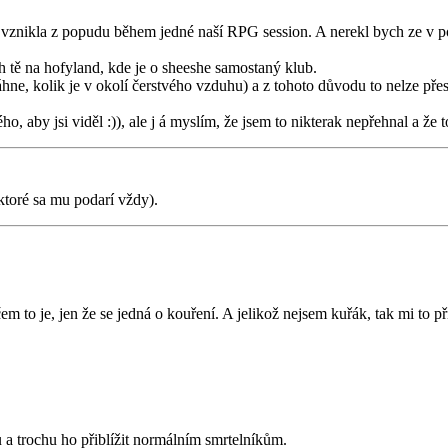
 vznikla z popudu během jedné naší RPG session. A nerekl bych ze v po
h tě na hofyland, kde je o sheeshe samostaný klub.
táhne, kolik je v okolí čerstvého vzduhu) a z tohoto důvodu to nelze přes
 aby jsi viděl :)), ale j á myslím, že jsem to nikterak nepřehnal a že 
ktoré sa mu podarí vždy).
em to je, jen že se jedná o kouření. A jelikož nejsem kuřák, tak mi to př
a trochu ho přiblížit normálním smrtelníkům.