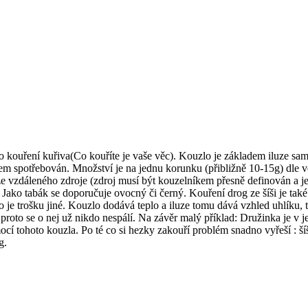
pro kouření kuřiva(Co kouříte je vaše věc). Kouzlo je základem iluze sam
 spotřebován. Množství je na jednu korunku (přibližně 10-15g) dle ve
 ze vzdáleného zdroje (zdroj musí být kouzelníkem přesně definován a j
 Jako tabák se doporučuje ovocný či černý. Kouření drog ze šíši je také 
o je trošku jiné. Kouzlo dodává teplo a iluze tomu dává vzhled uhlíku, 
e a proto se o nej už nikdo nespálí. Na závěr malý příklad: Družinka je v 
cí tohoto kouzla. Po té co si hezky zakouří problém snadno vyřeší : ší
g.