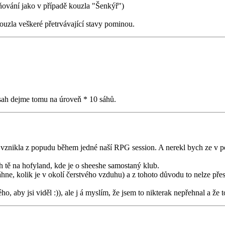
pňování jako v případě kouzla "Šenkýř")
kouzla veškeré přetrvávající stavy pominou.
dosah dejme tomu na úroveň * 10 sáhů.
 vznikla z popudu během jedné naší RPG session. A nerekl bych ze v po
h tě na hofyland, kde je o sheeshe samostaný klub.
táhne, kolik je v okolí čerstvého vzduhu) a z tohoto důvodu to nelze přes
 aby jsi viděl :)), ale j á myslím, že jsem to nikterak nepřehnal a že 