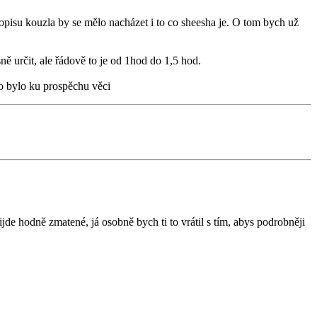
pisu kouzla by se mělo nacházet i to co sheesha je. O tom bych už
ně určit, ale řádově to je od 1hod do 1,5 hod.
to bylo ku prospěchu věci
ijde hodně zmatené, já osobně bych ti to vrátil s tím, abys podrobněji