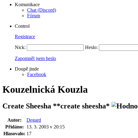
Komunikace
Chat (Discord)
Fórum
Control
Registrace
Nick:
Heslo:
Zapomněl jsem heslo
Doupě jinde
Facebook
Kouzelnická Kouzla
Create Sheesha
**create sheesha*
Autor:
Degard
Přidáno:
13. 3. 2003 v 20:15
Hlasovalo:
17