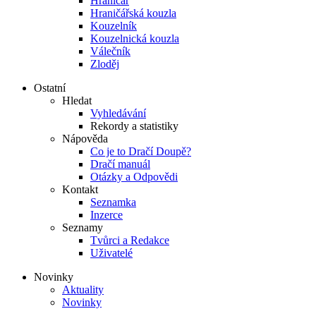
Hraničář
Hraničářská kouzla
Kouzelník
Kouzelnická kouzla
Válečník
Zloděj
Ostatní
Hledat
Vyhledávání
Rekordy a statistiky
Nápověda
Co je to Dračí Doupě?
Dračí manuál
Otázky a Odpovědi
Kontakt
Seznamka
Inzerce
Seznamy
Tvůrci a Redakce
Uživatelé
Novinky
Aktuality
Novinky