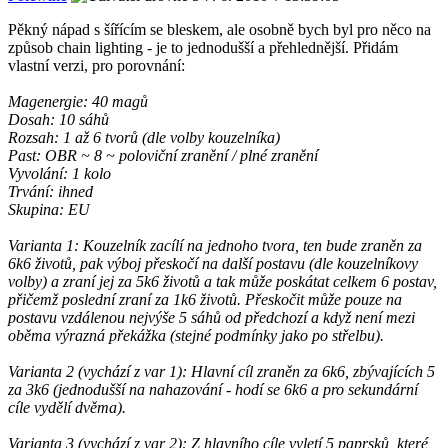
Pěkný nápad s šířícím se bleskem, ale osobně bych byl pro něco na
způsob chain lighting - je to jednodušší a přehlednější. Přidám
vlastní verzi, pro porovnání:
Magenergie: 40 magů
Dosah: 10 sáhů
Rozsah: 1 až 6 tvorů (dle volby kouzelníka)
Past: OBR ~ 8 ~ poloviční zranění / plné zranění
Vyvolání: 1 kolo
Trvání: ihned
Skupina: EU
Varianta 1: Kouzelník zacílí na jednoho tvora, ten bude zraněn za
6k6 životů, pak výboj přeskočí na další postavu (dle kouzelníkovy
volby) a zraní jej za 5k6 životů a tak může poskátat celkem 6 postav,
přičemž poslední zraní za 1k6 životů. Přeskočit může pouze na
postavu vzdálenou nejvýše 5 sáhů od předchozí a když není mezi
oběma výrazná překážka (stejné podmínky jako po střelbu).
Varianta 2 (vychází z var 1): Hlavní cíl zraněn za 6k6, zbývajících 5
za 3k6 (jednodušší na nahazování - hodí se 6k6 a pro sekundární
cíle vydělí dvěma).
Varianta 3 (vychází z var 2): Z hlavního cíle vyletí 5 paprsků, které