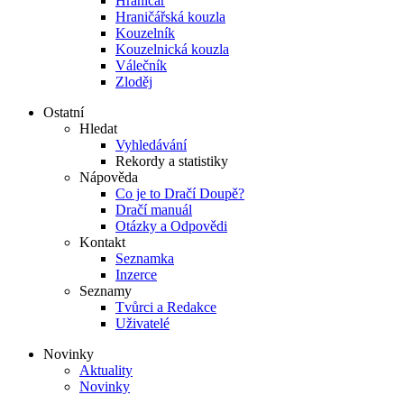
Hraničář
Hraničářská kouzla
Kouzelník
Kouzelnická kouzla
Válečník
Zloděj
Ostatní
Hledat
Vyhledávání
Rekordy a statistiky
Nápověda
Co je to Dračí Doupě?
Dračí manuál
Otázky a Odpovědi
Kontakt
Seznamka
Inzerce
Seznamy
Tvůrci a Redakce
Uživatelé
Novinky
Aktuality
Novinky