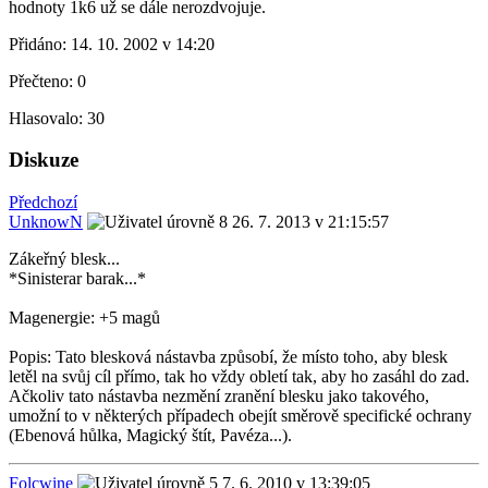
hodnoty 1k6 už se dále nerozdvojuje.
Přidáno:
14. 10. 2002 v 14:20
Přečteno:
0
Hlasovalo:
30
Diskuze
Předchozí
UnknowN
26. 7. 2013 v 21:15:57
Zákeřný blesk...
*Sinisterar barak...*
Magenergie: +5 magů
Popis: Tato blesková nástavba způsobí, že místo toho, aby blesk
letěl na svůj cíl přímo, tak ho vždy obletí tak, aby ho zasáhl do zad.
Ačkoliv tato nástavba nezmění zranění blesku jako takového,
umožní to v některých případech obejít směrově specifické ochrany
(Ebenová hůlka, Magický štít, Pavéza...).
Folcwine
7. 6. 2010 v 13:39:05