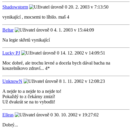
Shadowstorm
20. 2. 2003 v 7:13:50
vynikající , mocsemi to líbilo. maš 4
Beltar
4. 1. 2003 v 15:44:09
Na legie skřetů vynikající
Lucky PJ
14. 12. 2002 v 14:09:51
Moc dobré, ale trochu levné a docela bych dával bacha na
kouzelníkovo zdraví... 4*
UnknowN
1. 11. 2002 v 12:08:23
A nejde to a nejde to a nejde to!
Pokaždý to z čekárny zmizí!
Už dvakrát se na to vybodli!
Elleas
30. 10. 2002 v 19:27:02
Dobrý...