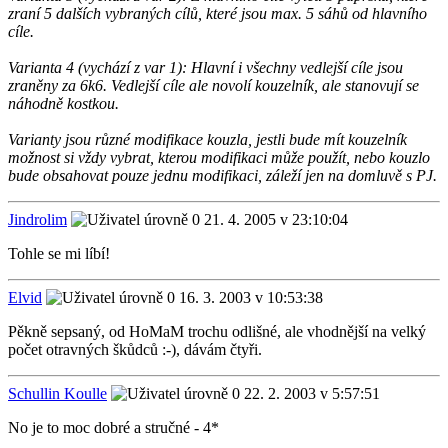
zraní 5 dalších vybraných cílů, které jsou max. 5 sáhů od hlavního
cíle.
Varianta 4 (vychází z var 1): Hlavní i všechny vedlejší cíle jsou
zraněny za 6k6. Vedlejší cíle ale novolí kouzelník, ale stanovují se
náhodně kostkou.
Varianty jsou různé modifikace kouzla, jestli bude mít kouzelník
možnost si vždy vybrat, kterou modifikaci může použít, nebo kouzlo
bude obsahovat pouze jednu modifikaci, záleží jen na domluvě s PJ.
Jindrolim
21. 4. 2005 v 23:10:04
Tohle se mi líbí!
Elvid
16. 3. 2003 v 10:53:38
Pěkně sepsaný, od HoMaM trochu odlišné, ale vhodnější na velký
počet otravných škůdců :-), dávám čtyři.
Schullin Koulle
22. 2. 2003 v 5:57:51
No je to moc dobré a stručné - 4*