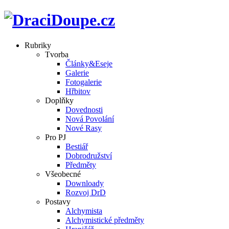
Rubriky
Tvorba
Články&Eseje
Galerie
Fotogalerie
Hřbitov
Doplňky
Dovednosti
Nová Povolání
Nové Rasy
Pro PJ
Bestiář
Dobrodružství
Předměty
Všeobecné
Downloady
Rozvoj DrD
Postavy
Alchymista
Alchymistické předměty