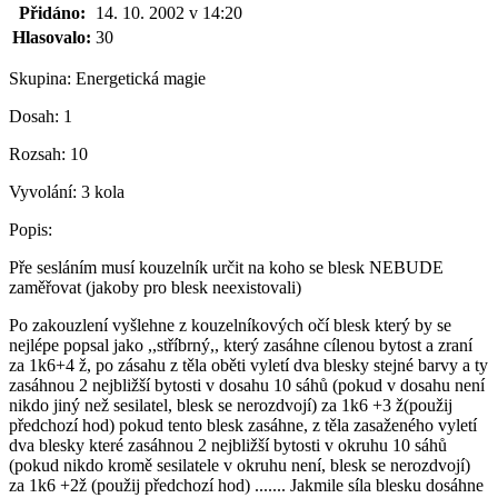
Přidáno:
14. 10. 2002 v 14:20
Hlasovalo:
30
Skupina:
Energetická magie
Dosah:
1
Rozsah:
10
Vyvolání:
3 kola
Popis:
Pře sesláním musí kouzelník určit na koho se blesk NEBUDE
zaměřovat (jakoby pro blesk neexistovali)
Po zakouzlení vyšlehne z kouzelníkových očí blesk který by se
nejlépe popsal jako ,,stříbrný,, který zasáhne cílenou bytost a zraní
za 1k6+4 ž, po zásahu z těla oběti vyletí dva blesky stejné barvy a ty
zasáhnou 2 nejbližší bytosti v dosahu 10 sáhů (pokud v dosahu není
nikdo jiný než sesilatel, blesk se nerozdvojí) za 1k6 +3 ž(použij
předchozí hod) pokud tento blesk zasáhne, z těla zasaženého vyletí
dva blesky které zasáhnou 2 nejbližší bytosti v okruhu 10 sáhů
(pokud nikdo kromě sesilatele v okruhu není, blesk se nerozdvojí)
za 1k6 +2ž (použij předchozí hod) ....... Jakmile síla blesku dosáhne