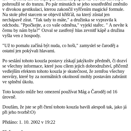
pohroužil se do tranzu. Po pár minutách se jeho soustředění změnilo
v divokou gestikulaci, kterou zakončil vyřčením magické formule.
Na stole před starcem se objevil křišťál, na který zůstal jen
nechápavě zírat. "Tak tady to máte," a družinka se vypravila k
odchodu. "Ppočkejte, a co vaše odměna," vyjekl stařec. " A nevíte k
čemu by nám byla?" Ozval se zastřený hlas zevnitř kápě a družina
vyšla ven z hospody.
"Už to pomalu začíná být nuda, co hoši," zamyslel se čaroděj a
ostatní jen pokývali hlavami.
Po seslání tohoto kouzla postavy získají jakýkoliv předmět, či dozví
se všechny informace, které jsou cílem jejich dobrodružství, přičemž
vedlejším efektem tohoto kouzla je skutečnost, že zemřou všechny
nesvůry, které by za normálních okolností mohly postavám zabránit
ve splnění úkolu.
Toto kouzlo může bez omezení používat Mág a Čaroděj od 16
úrovně.
Doufám, že jste se při čtení tohoto kouzla bavili alespoň tak, jako já
při jeho tvorbě:O)
Přidáno:
1. 10. 2002 v 19:22