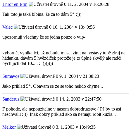
Thror en Erin
11. 2. 2004 v 16:20:28
Tak toto je taká blbina, že za to dám 5* :)))
Valec
16. 1. 2004 v 13:40:56
upozornuji všechny že se jedna pouze o vtip-
vyborné, vynikajicí, už nebudu muset zírat na postavy tupě zíraj na
hádanku, dávám 5 hvězdiček protože je to úplně skvělý ale radči
bych jich dal 10..... :- )))))))
Sumavos
9. 1. 2004 v 21:38:23
Jako priklad 5*. Obavam se ze se toho nekdo chytne...
Sanderus
14. 2. 2003 v 22:47:50
F pohode, ale nepouzitelne v nasom dobrodruzstve ( PJ by to asi
neschvalil :-)). Inak dobry priklad ako sa nemaju robit kuzla...
Melkor
3. 1. 2003 v 13:49:35