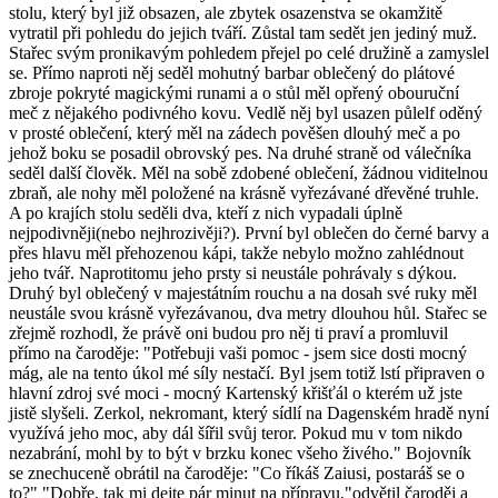
stolu, který byl již obsazen, ale zbytek osazenstva se okamžitě
vytratil při pohledu do jejich tváří. Zůstal tam sedět jen jediný muž.
Stařec svým pronikavým pohledem přejel po celé družině a zamyslel
se. Přímo naproti něj seděl mohutný barbar oblečený do plátové
zbroje pokryté magickými runami a o stůl měl opřený obouruční
meč z nějakého podivného kovu. Vedlě něj byl usazen půlelf oděný
v prosté oblečení, který měl na zádech pověšen dlouhý meč a po
jehož boku se posadil obrovský pes. Na druhé straně od válečníka
seděl další člověk. Měl na sobě zdobené oblečení, žádnou viditelnou
zbraň, ale nohy měl položené na krásně vyřezávané dřevěné truhle.
A po krajích stolu seděli dva, kteří z nich vypadali úplně
nejpodivněji(nebo nejhrozivěji?). První byl oblečen do černé barvy a
přes hlavu měl přehozenou kápi, takže nebylo možno zahlédnout
jeho tvář. Naprotitomu jeho prsty si neustále pohrávaly s dýkou.
Druhý byl oblečený v majestátním rouchu a na dosah své ruky měl
neustále svou krásně vyřezávanou, dva metry dlouhou hůl. Stařec se
zřejmě rozhodl, že právě oni budou pro něj ti praví a promluvil
přímo na čaroděje: "Potřebuji vaši pomoc - jsem sice dosti mocný
mág, ale na tento úkol mé síly nestačí. Byl jsem totiž lstí připraven o
hlavní zdroj své moci - mocný Kartenský křišťál o kterém už jste
jistě slyšeli. Zerkol, nekromant, který sídlí na Dagenském hradě nyní
využívá jeho moc, aby dál šířil svůj teror. Pokud mu v tom nikdo
nezabrání, mohl by to být v brzku konec všeho živého." Bojovník
se znechuceně obrátil na čaroděje: "Co říkáš Zaiusi, postaráš se o
to?" "Dobře, tak mi dejte pár minut na přípravu,"odvětil čaroděj a