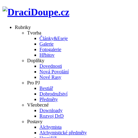
Rubriky
Tvorba
Články&Eseje
Galerie
Fotogalerie
Hřbitov
Doplňky
Dovednosti
Nová Povolání
Nové Rasy
Pro PJ
Bestiář
Dobrodružství
Předměty
Všeobecné
Downloady
Rozvoj DrD
Postavy
Alchymista
Alchymistické předměty