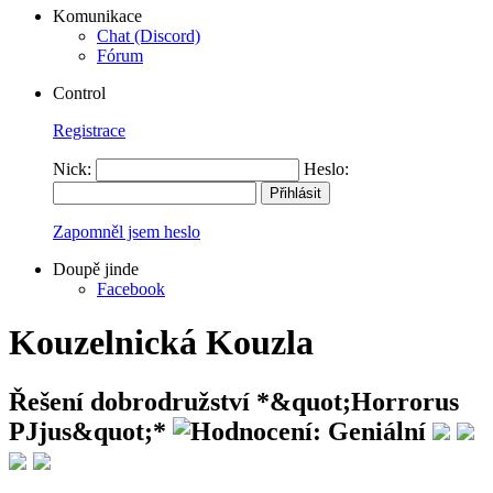
Komunikace
Chat (Discord)
Fórum
Control
Registrace
Nick:
Heslo:
Zapomněl jsem heslo
Doupě jinde
Facebook
Kouzelnická Kouzla
Řešení dobrodružství
*&quot;Horrorus
PJjus&quot;*