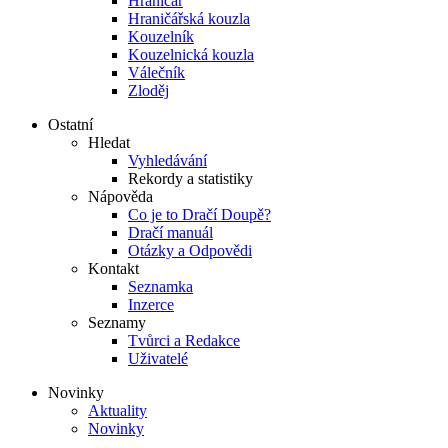
Hraničář
Hraničářská kouzla
Kouzelník
Kouzelnická kouzla
Válečník
Zloděj
Ostatní
Hledat
Vyhledávání
Rekordy a statistiky
Nápověda
Co je to Dračí Doupě?
Dračí manuál
Otázky a Odpovědi
Kontakt
Seznamka
Inzerce
Seznamy
Tvůrci a Redakce
Uživatelé
Novinky
Aktuality
Novinky