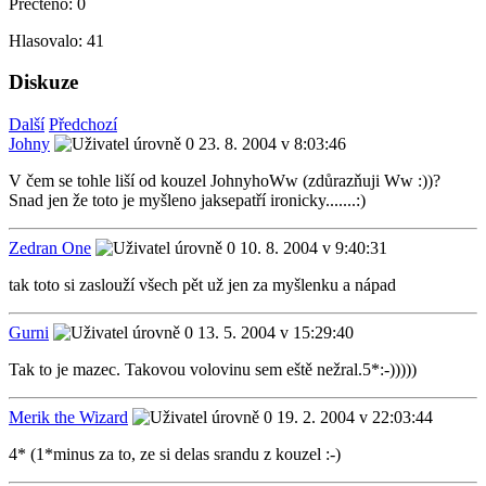
Přečteno:
0
Hlasovalo:
41
Diskuze
Další
Předchozí
Johny
23. 8. 2004 v 8:03:46
V čem se tohle liší od kouzel JohnyhoWw (zdůrazňuji Ww :))?
Snad jen že toto je myšleno jaksepatří ironicky.......:)
Zedran One
10. 8. 2004 v 9:40:31
tak toto si zaslouží všech pět už jen za myšlenku a nápad
Gurni
13. 5. 2004 v 15:29:40
Tak to je mazec. Takovou volovinu sem eště nežral.5*:-)))))
Merik the Wizard
19. 2. 2004 v 22:03:44
4* (1*minus za to, ze si delas srandu z kouzel :-)