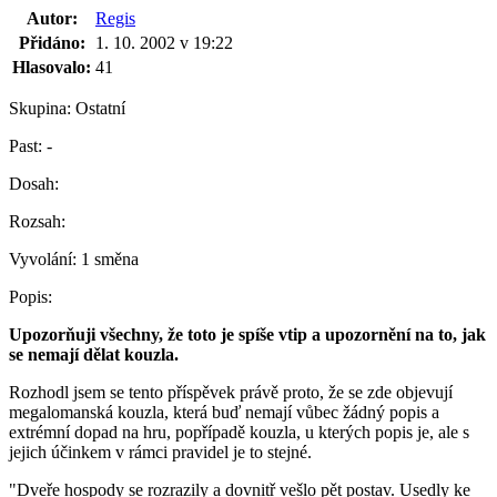
Autor:
Regis
Přidáno:
1. 10. 2002 v 19:22
Hlasovalo:
41
Skupina:
Ostatní
Past:
-
Dosah:
Rozsah:
Vyvolání:
1 směna
Popis:
Upozorňuji všechny, že toto je spíše vtip a upozornění na to, jak
se nemají dělat kouzla.
Rozhodl jsem se tento příspěvek právě proto, že se zde objevují
megalomanská kouzla, která buď nemají vůbec žádný popis a
extrémní dopad na hru, popřípadě kouzla, u kterých popis je, ale s
jejich účinkem v rámci pravidel je to stejné.
"Dveře hospody se rozrazily a dovnitř vešlo pět postav. Usedly ke