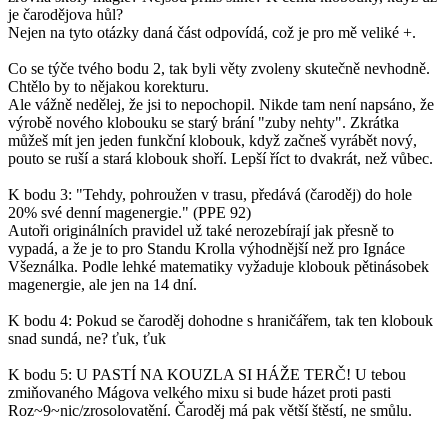
je čarodějova hůl?
Nejen na tyto otázky daná část odpovídá, což je pro mě veliké +.
Co se týče tvého bodu 2, tak byli věty zvoleny skutečně nevhodně.
Chtělo by to nějakou korekturu.
Ale vážně nedělej, že jsi to nepochopil. Nikde tam není napsáno, že
výrobě nového klobouku se starý brání "zuby nehty". Zkrátka
můžeš mít jen jeden funkční klobouk, když začneš vyrábět nový,
pouto se ruší a stará klobouk shoří. Lepší říct to dvakrát, než vůbec.
K bodu 3: "Tehdy, pohroužen v trasu, předává (čaroděj) do hole
20% své denní magenergie." (PPE 92)
Autoři originálních pravidel už také nerozebírají jak přesně to
vypadá, a že je to pro Standu Krolla výhodnější než pro Ignáce
Všeználka. Podle lehké matematiky vyžaduje klobouk pětinásobek
magenergie, ale jen na 14 dní.
K bodu 4: Pokud se čaroděj dohodne s hraničářem, tak ten klobouk
snad sundá, ne? ťuk, ťuk
K bodu 5: U PASTÍ NA KOUZLA SI HÁŽE TERČ! U tebou
zmiňovaného Mágova velkého mixu si bude házet proti pasti
Roz~9~nic/zrosolovatění. Čaroděj má pak větší štěstí, ne smůlu.