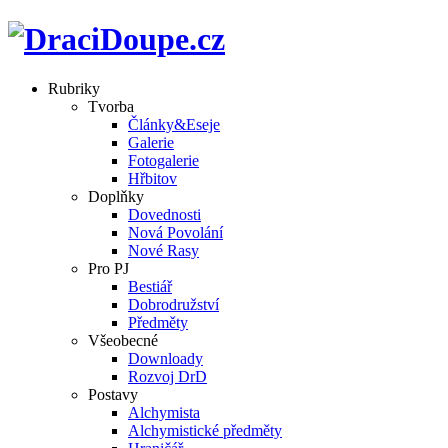
Rubriky
Tvorba
Články&Eseje
Galerie
Fotogalerie
Hřbitov
Doplňky
Dovednosti
Nová Povolání
Nové Rasy
Pro PJ
Bestiář
Dobrodružství
Předměty
Všeobecné
Downloady
Rozvoj DrD
Postavy
Alchymista
Alchymistické předměty