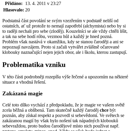
Přidáno:
13. 4. 2011 v 23:27
Hlasovalo:
20
Podstatná část povolání se svým vzezřením v podstatě neliší od
ostatních, ať už protože to nemají zapotřebí (alchymista) nebo by si
to raději nechali pro sebe (zloděj). Kouzelníci se ale vždy chtěli lišit,
a tak na sebe hodí róbu, vezmou hůl a každý je hned pozná.
Problém však nastává v okamžiku, kdy se stanou čaroději a ani se
nepoznají navzájem. Proto si začali vytvářet zvláštně očarované
klobouky naznačující nejen jejich obor, ale i školu, kterou zastupují.
Problematika vzniku
V této části podrobněji rozepíšu výše řečené a upozorním na některé
situace a vhodná řešení.
Zakázaná magie
Celé toto dílko vychází z předpokladu, že je magie ve vašem světě
zcela běžná a oblíbená. Tam skutečně každý čaroděj
chce
být
poznán, aby získal respekt a pozvedl si sebevědomí. Ve světech se
zakázanou magií by však bylo nošení tak nápadných klobouků
sebevraždou, proto budou čarodějové místo nich používat např.