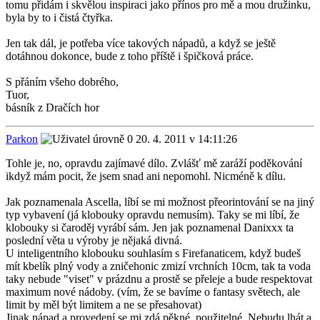
tomu přidám i skvělou inspiraci jako přínos pro mě a mou družinku,
byla by to i čistá čtyřka.
Jen tak dál, je potřeba více takových nápadů, a když se ještě
dotáhnou dokonce, bude z toho příště i špičková práce.
S přáním všeho dobrého,
Tuor,
básník z Dračích hor
Parkon
20. 4. 2011 v 14:11:26
Tohle je, no, opravdu zajímavé dílo. Zvlášť mě zaráží poděkování
ikdyž mám pocit, že jsem snad ani nepomohl. Nicméně k dílu.
Jak poznamenala Ascella, líbí se mi možnost přeorintování se na jiný
typ vybavení (já klobouky opravdu nemusím). Taky se mi líbí, že
klobouky si čaroděj vyrábí sám. Jen jak poznamenal Danixxx ta
poslední věta u výroby je nějaká divná.
U inteligentního klobouku souhlasím s Firefanaticem, když budeš
mít kbelík plný vody a zničehonic zmizí vrchních 10cm, tak ta voda
taky nebude "viset" v prázdnu a prostě se přeleje a bude respektovat
maximum nové nádoby. (vím, že se bavíme o fantasy světech, ale
limit by měl být limitem a ne se přesahovat)
Jinak nápad a provedení se mi zdá pěkné, použitelné. Nebudu lhát a