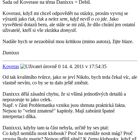
Sada od Koverase na téma Danixxx = Debil.
Koverasi, když mi chceš odpovědět na otázky, prosím vyvruj se
výraztů jako
ťuk, ťuk
a
nelez sem, když nevíš o co jde
. Jako
vysvětlení dotazů beru, ale stále se mi zdá, že dílo chrání jen ostatní
uživatelé, kteří si vše zkrátka
domyslí
.
Nadále bych se nezaobíral mou kritikou (mimo autora), žijte blaze.
Danixxx
Koveras
14. 4. 2011 v 17:54:35
Od tak kvalitního tvůrce, jako se jeví Nikdo, bych teda čekal víc, ale
vlastně nevím, co by se tu dalo ještě změnit.
Danixxx dělá zásadní chybu, že si všímá jednotlivých detailů a
nepozoruje to jako celek.
Např. v části Problematika vzniku jsou shrnuta praktická fakta.
Nejsou to "velmi zmatené" kapitoly. Mají zabránit špatné
interpretaci dílka.
Danixxxi, kdyby tam ta část nebyla, určitě by ses ptal:
Co když nemůžu nosit klobouk? Proč ho nemůže nosit mág? Proč
zrovna školy magie? Nejsou příliš silné? K čemu klobouky, když už