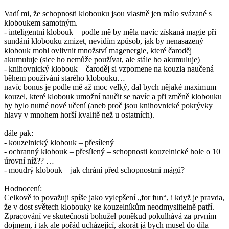
Vadí mi, že schopnosti klobouku jsou vlastně jen málo svázané s
kloboukem samotným.
- inteligentní klobouk – podle mě by měla navíc získaná magie při
sundání klobouku zmizet, nevidím způsob, jak by nenasazený
klobouk mohl ovlivnit množství magenergie, které čaroděj
akumuluje (sice ho nemůže používat, ale stále ho akumuluje)
- knihovnický klobouk – čaroděj si vzpomene na kouzla naučená
během používání starého klobouku…
navíc bonus je podle mě až moc velký, dal bych nějaké maximum
kouzel, které klobouk umožní naučit se navíc a při změně klobouku
by bylo nutné nové učení (aneb proč jsou knihovnické pokrývky
hlavy v mnohem horší kvalitě než u ostatních).
dále pak:
- kouzelnický klobouk – přesílený
- ochranný klobouk – přesílený – schopnosti kouzelnické hole o 10
úrovní níž?? …
- moudrý klobouk – jak chrání před schopnostmi mágů?
Hodnocení:
Celkově to považuji spíše jako vylepšení „for fun“, i když je pravda,
že v dost světech klobouky ke kouzelníkům neodmyslitelně patří.
Zpracování ve skutečnosti bohužel poněkud pokulhává za prvním
dojmem, i tak ale pořád ucházející, akorát já bych musel do díla