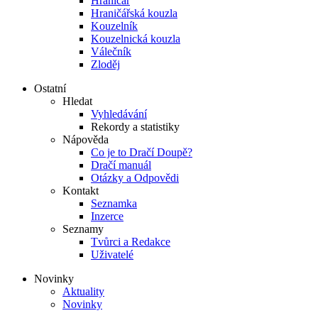
Hraničář
Hraničářská kouzla
Kouzelník
Kouzelnická kouzla
Válečník
Zloděj
Ostatní
Hledat
Vyhledávání
Rekordy a statistiky
Nápověda
Co je to Dračí Doupě?
Dračí manuál
Otázky a Odpovědi
Kontakt
Seznamka
Inzerce
Seznamy
Tvůrci a Redakce
Uživatelé
Novinky
Aktuality
Novinky