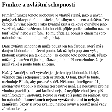
Funkce a zvláštní schopnosti
Primární funkce tohoto klobouku je vlastně stejná, jako u jiných
pokrývek hlavy: chránit nositele před silným sluncem a deštěm. Ten
čarodějův však působí i jako kvalitní kšilt a celkově ovlivňuje jeho
vzezření, takže každému, kdo ho vidí, přijde podle osobního názoru
buď
vážný
, nebo
k smíchu
. To mu přidá ±1 bonus k charismě (pro
náhodné rozhodnutí doporučuji k%).
Další zvláštní schopnosti může použít jen ten čaroděj, který má s
daným kloboukem duševní pouto. Jak už bylo popsáno výše,
klobouk existuje jen tak dlouho, jak dlouho toto pouto platí. Přesto
může být natržen či jinak poškozen, dokud PJ nerozhodne, že je
příliš velké a pouto bude zničeno.
Každý čaroděj se učí vytvářet jen
jeden
typ klobouků, i když
většinou zná i schopnosti těch ostatních. O tom, který to bude,
rozhoduje PJ tak, aby postavě seděl. Někomu s inteligencí 21 je
Inteligentní klobouk
k ničemu (respektive není, ale neexistují pro něj
vhodná pravidla), ale ani krollovi nejspíš nepřijde vhod (ten spíš
ocení
Kouzelný klobouk
). Pokud si však spíš potrpí na reálnost, určí
ho náhodně –
koneckonců nejsou vyvážené a ani to nebylo
záměrem.
Školy si svou kvalitou nejsou rovny a prestiž není vždy
zárukou kvality.