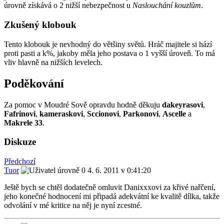
úrovně získává o 2 nižší nebezpečnost u
Naslouchání kouzlům
.
Zkušený klobouk
Tento klobouk je nevhodný do většiny světů. Hráč majitele si hází
proti pasti a k%, jakoby měla jeho postava o 1 vyšší úroveň. To má
vliv hlavně na nižších levelech.
Poděkování
Za pomoc v Moudré Sově opravdu hodně děkuju
dakeyrasovi
,
Fafrinovi
,
kameraskovi
,
Sccionovi
,
Parkonovi
,
Ascelle
a
Makrele 33
.
Diskuze
Předchozí
Tuor
4. 6. 2011 v 0:41:20
Ještě bych se chtěl dodatečně omluvit Danixxxovi za křivé nařčení,
jeho konečné hodnocení mi připadá adekvátní ke kvalitě dílka, takže
odvolání v mé kritice na něj je nyní zcestné.