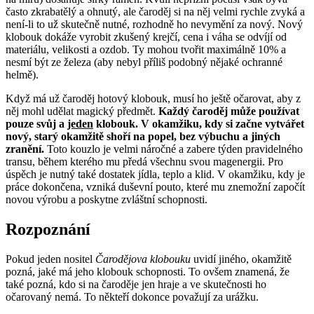
často zkrabatělý a ohnutý, ale čaroděj si na něj velmi rychle zvyká a
není-li to už skutečně nutné, rozhodně ho nevymění za nový. Nový
klobouk dokáže vyrobit zkušený krejčí, cena i váha se odvíjí od
materiálu, velikosti a ozdob. Ty mohou tvořit maximálně 10% a
nesmí být ze železa (aby nebyl příliš podobný nějaké ochranné
helmě).
Když má už čaroděj hotový klobouk, musí ho ještě očarovat, aby z
něj mohl udělat magický předmět.
Každý čaroděj může používat
pouze svůj a
jeden
klobouk. V okamžiku, kdy si začne vytvářet
nový, starý okamžitě shoří na popel, bez výbuchu a jiných
zranění.
Toto kouzlo je velmi náročné a zabere týden pravidelného
transu, během kterého mu předá všechnu svou magenergii. Pro
úspěch je nutný také dostatek jídla, teplo a klid. V okamžiku, kdy je
práce dokončena, vzniká duševní pouto, které mu znemožní započít
novou výrobu a poskytne zvláštní schopnosti.
Rozpoznání
Pokud jeden nositel
Čarodějova klobouku
uvidí jiného, okamžitě
pozná, jaké má jeho klobouk schopnosti. To ovšem znamená, že
také pozná, kdo si na čaroděje jen hraje a ve skutečnosti ho
očarovaný nemá. To někteří dokonce považují za urážku.