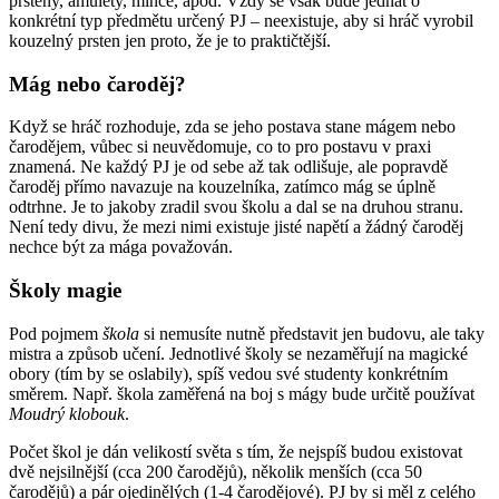
prsteny, amulety, mince, apod. Vždy se však bude jednat o
konkrétní typ předmětu určený PJ – neexistuje, aby si hráč vyrobil
kouzelný prsten jen proto, že je to praktičtější.
Mág nebo čaroděj?
Když se hráč rozhoduje, zda se jeho postava stane mágem nebo
čarodějem, vůbec si neuvědomuje, co to pro postavu v praxi
znamená. Ne každý PJ je od sebe až tak odlišuje, ale popravdě
čaroděj přímo navazuje na kouzelníka, zatímco mág se úplně
odtrhne. Je to jakoby zradil svou školu a dal se na druhou stranu.
Není tedy divu, že mezi nimi existuje jisté napětí a žádný čaroděj
nechce být za mága považován.
Školy magie
Pod pojmem
škola
si nemusíte nutně představit jen budovu, ale taky
mistra a způsob učení. Jednotlivé školy se nezaměřují na magické
obory (tím by se oslabily), spíš vedou své studenty konkrétním
směrem. Např. škola zaměřená na boj s mágy bude určitě používat
Moudrý klobouk
.
Počet škol je dán velikostí světa s tím, že nejspíš budou existovat
dvě nejsilnější (cca 200 čarodějů), několik menších (cca 50
čarodějů) a pár ojedinělých (1-4 čarodějové). PJ by si měl z celého