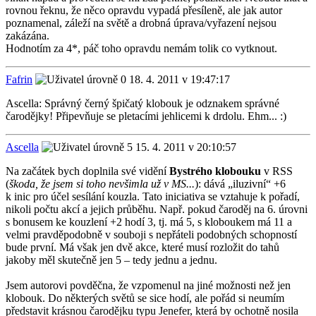
rovnou řeknu, že něco opravdu vypadá přesíleně, ale jak autor
poznamenal, záleží na světě a drobná úprava/vyřazení nejsou
zakázána.
Hodnotím za 4*, páč toho opravdu nemám tolik co vytknout.
Fafrin
18. 4. 2011 v 19:47:17
Ascella: Správný černý špičatý klobouk je odznakem správné
čarodějky! Připevňuje se pletacími jehlicemi k drdolu. Ehm... :)
Ascella
15. 4. 2011 v 20:10:57
Na začátek bych doplnila své vidění
Bystrého klobouku
v RSS
(
škoda, že jsem si toho nevšimla už v MS...
): dává „iluzivní“ +6
k inic pro účel sesílání kouzla. Tato iniciativa se vztahuje k pořadí,
nikoli počtu akcí a jejich průběhu. Např. pokud čaroděj na 6. úrovni
s bonusem ke kouzlení +2 hodí 3, tj. má 5, s kloboukem má 11 a
velmi pravděpodobně v souboji s nepřáteli podobných schopností
bude první. Má však jen dvě akce, které musí rozložit do tahů
jakoby měl skutečně jen 5 – tedy jednu a jednu.
Jsem autorovi povděčna, že vzpomenul na jiné možnosti než jen
klobouk. Do některých světů se sice hodí, ale pořád si neumím
představit krásnou čarodějku typu Jenefer, která by ochotně nosila