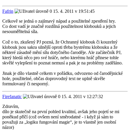
Fafrin
15. 4. 2011 v 19:51:45
Celkově se jedná o zajímavý nápad a použitelné zpestření hry.
Co dost vadí je značně rozdílná použitelnost klobouků a jejich
nesouměřitelná síla.
Což o to, zkušený PJ pozná, že Ochranný klobouk či kouzelný
klobouk jsou sakra silnější oproti třeba bystrému klobouku a že
některé zásadně mění sílu dotyčného čaroděje. Ale začátečník PJ,
který hledá něco pro své hráče, nebo kterému hráč přinese tohle
skvělé vylepšení to poznat nemusí a pak je na problémy zaděláno.
Jinak je dílo vlastně celkem v pořádku, odvozeno od čarodějnické
hole, použitelné, občas doprovodný text ne uplně skvěle
formulovaný či nesporný.
Firefanatic
15. 4. 2011 v 12:27:32
Zdravím,
dílo je skutečně na první pohled kvalitní, avšak jeho pojetí se mi
poněkud příčí (což ovšem není směrodatné - i když já sám to
považuji za „logiku fungování magie“, je to vlastně jen osobní
názor)