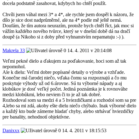
docela podstatně zasahovat, kdybych ho chtěl použít.
Chvíli jsem váhal mezi 3* a 4*, ale rychle jsem dospěl k názoru, že
dílo je sice dost nadprůměrné, ale na 4* podle mě ještě nemá.
Doufám, že tím autora neurazím, protože bych chtěl říct, jak moc si
vážím každého nového tvůrce, který se v dnešní době dá na dračí
doupě (a Nikoho si z doby před vyhnanstvím nepamatuju :-) ).
Makrela 33
14. 4. 2011 v 20:14:08
Veľmi pekné dielo a ďakujem za poďakovanie, hoci som až tak
nepomohol.
Ale k dielu: Veľmi dobre popísané detaily o výrobe a vzhľade.
Konečne má čarodej niečo, vďaka čomu sa rozpoznajú a čo mu
poskytuje výhody už od 6.úrovne. Sú tu výborné nápady a aj
klobúkov je dosť veľký počet. Jediná poznámka je k rovnováhe
medzi klobúkmi, lebo neviem či to je až tak dobré.
Rozhodoval som sa medzi 4 a 5 hviezdičkami a rozhodol som sa pre
4,lebo sa mi zdá, akoby ešte dielu niečo chýbalo. Inak výborné dielo
a každý kto bude zámerne hladať chyby, alebo strhávať hviezdičky
pre banality, nehodnotí objektívne.
Danixxx
14. 4. 2011 v 18:15:53