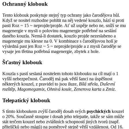
Ochranný klobouk
Tento klobouk poskytuje stejný typ ochrany jako čarodějova hůl.
Když se nositel rozhodne pohltit na něj vedené kouzlo, hází si proti
pasti Roz ~ 15 ~ neprojde/projde. Ať už uspěje nebo ne, sníží se mu
magenergie v mysli o polovinu magenergie potřebné na seslání
daného kouzla. Nemá-li dostatek, kouzlo projde nezeslabeno a
magenergie mu klesne na 0. V kombinace s čarodějovou holí je
výsledná past jen Roz ~ 5 ~ neprojde/projde a z mysli čaroděje se
vysaje jen třetina potřebná magenergie, zbytek z hole.
Šťastný klobouk
Kouzla s pastí seslaná nositelem tohoto klobouku na cíl mají o 1
vyšší nebezpečnost. Čaroděj má pak větší šanci na úspěšnost
některých kouzel, z pravidel to jsou iluze,
Bílá střela
,
Duševní
rozštěp
,
Magomegamix
,
Ohnivá koule
,
Zenerova karta
a
Zmiz
.
Telepatický klobouk
S tímto kloboukem zvýší čaroděj dosah svých
psychických
kouzel
o 20%. Současně stoupne i dosah jeho telepatie, takže se sám může
stát terčem kouzel nebo zvláštních schopností jiných tvorů (např.
přítelíčků nebo mágů) na poměrově stejně větší vzdálenost. Od 16.