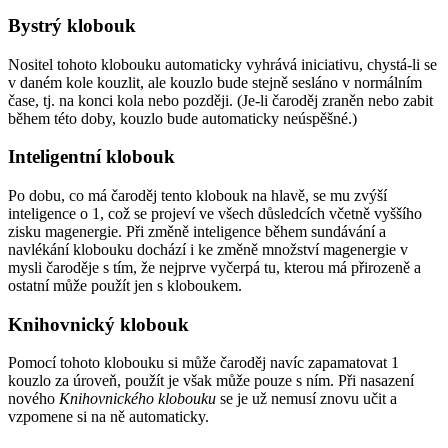
Bystrý klobouk
Nositel tohoto klobouku automaticky vyhrává iniciativu, chystá-li se
v daném kole kouzlit, ale kouzlo bude stejně sesláno v normálním
čase, tj. na konci kola nebo později. (Je-li čaroděj zraněn nebo zabit
během této doby, kouzlo bude automaticky neúspěšné.)
Inteligentní klobouk
Po dobu, co má čaroděj tento klobouk na hlavě, se mu zvýší
inteligence o 1, což se projeví ve všech důsledcích včetně vyššího
zisku magenergie. Při změně inteligence během sundávání a
navlékání klobouku dochází i ke změně množství magenergie v
mysli čaroděje s tím, že nejprve vyčerpá tu, kterou má přirozeně a
ostatní může použít jen s kloboukem.
Knihovnický klobouk
Pomocí tohoto klobouku si může čaroděj navíc zapamatovat 1
kouzlo za úroveň, použít je však může pouze s ním. Při nasazení
nového
Knihovnického klobouku
se je už nemusí znovu učit a
vzpomene si na ně automaticky.