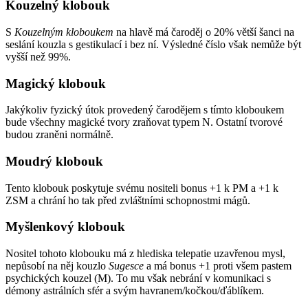
Kouzelný klobouk
S
Kouzelným kloboukem
na hlavě má čaroděj o 20% větší šanci na
seslání kouzla s gestikulací i bez ní. Výsledné číslo však nemůže být
vyšší než 99%.
Magický klobouk
Jakýkoliv fyzický útok provedený čarodějem s tímto kloboukem
bude všechny magické tvory zraňovat typem N. Ostatní tvorové
budou zraněni normálně.
Moudrý klobouk
Tento klobouk poskytuje svému nositeli bonus +1 k PM a +1 k
ZSM a chrání ho tak před zvláštními schopnostmi mágů.
Myšlenkový klobouk
Nositel tohoto klobouku má z hlediska telepatie uzavřenou mysl,
nepůsobí na něj kouzlo
Sugesce
a má bonus +1 proti všem pastem
psychických kouzel (M). To mu však nebrání v komunikaci s
démony astrálních sfér a svým havranem/kočkou/ďáblíkem.