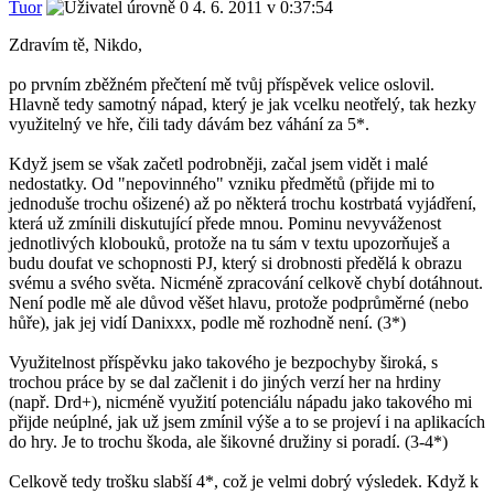
Tuor
4. 6. 2011 v 0:37:54
Zdravím tě, Nikdo,
po prvním zběžném přečtení mě tvůj příspěvek velice oslovil.
Hlavně tedy samotný nápad, který je jak vcelku neotřelý, tak hezky
využitelný ve hře, čili tady dávám bez váhání za 5*.
Když jsem se však začetl podrobněji, začal jsem vidět i malé
nedostatky. Od "nepovinného" vzniku předmětů (přijde mi to
jednoduše trochu ošizené) až po některá trochu kostrbatá vyjádření,
která už zmínili diskutující přede mnou. Pominu nevyváženost
jednotlivých klobouků, protože na tu sám v textu upozorňuješ a
budu doufat ve schopnosti PJ, který si drobnosti předělá k obrazu
svému a svého světa. Nicméně zpracování celkově chybí dotáhnout.
Není podle mě ale důvod věšet hlavu, protože podprůměrné (nebo
hůře), jak jej vidí Danixxx, podle mě rozhodně není. (3*)
Využitelnost příspěvku jako takového je bezpochyby široká, s
trochou práce by se dal začlenit i do jiných verzí her na hrdiny
(např. Drd+), nicméně využití potenciálu nápadu jako takového mi
přijde neúplné, jak už jsem zmínil výše a to se projeví i na aplikacích
do hry. Je to trochu škoda, ale šikovné družiny si poradí. (3-4*)
Celkově tedy trošku slabší 4*, což je velmi dobrý výsledek. Když k