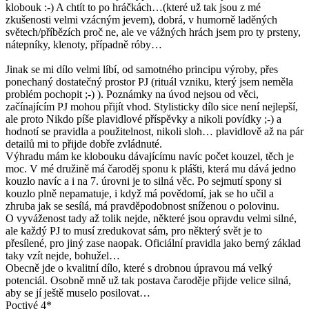
klobouk :-) A chtít to po hráčkách…(které už tak jsou z mé
zkušenosti velmi vzácným jevem), dobrá, v humorně laděných
světech/příbězích proč ne, ale ve vážných hrách jsem pro ty prsteny,
nátepníky, klenoty, případně róby…
Jinak se mi dílo velmi líbí, od samotného principu výroby, přes
ponechaný dostatečný prostor PJ (rituál vzniku, který jsem neměla
problém pochopit ;-) ). Poznámky na úvod nejsou od věci,
začínajícím PJ mohou přijít vhod. Stylisticky dílo sice není nejlepší,
ale proto Nikdo píše plavidlové příspěvky a nikoli povídky ;-) a
hodnotí se pravidla a použitelnost, nikoli sloh… plavidlově až na pár
detailů mi to přijde dobře zvládnuté.
Výhradu mám ke klobouku dávajícímu navíc počet kouzel, těch je
moc. V mé družině má čaroděj sponu k plášti, která mu dává jedno
kouzlo navíc a i na 7. úrovni je to silná věc. Po sejmutí spony si
kouzlo plně nepamatuje, i když má povědomí, jak se ho učil a
zhruba jak se sesílá, má pravděpodobnost sníženou o polovinu.
O vyváženost tady až tolik nejde, některé jsou opravdu velmi silné,
ale každý PJ to musí zredukovat sám, pro některý svět je to
přesílené, pro jiný zase naopak. Oficiální pravidla jako berný základ
taky vzít nejde, bohužel…
Obecně jde o kvalitní dílo, které s drobnou úpravou má velký
potenciál. Osobně mně už tak postava čaroděje přijde velice silná,
aby se jí ještě muselo posilovat…
Poctivé 4*