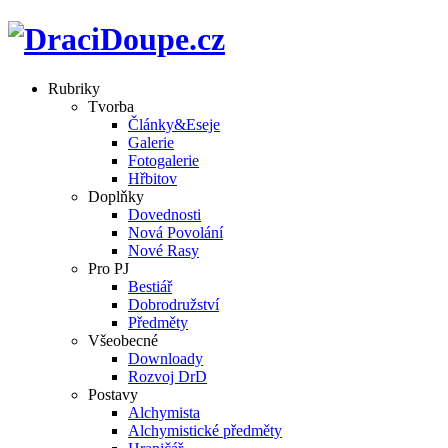
Rubriky
Tvorba
Články&Eseje
Galerie
Fotogalerie
Hřbitov
Doplňky
Dovednosti
Nová Povolání
Nové Rasy
Pro PJ
Bestiář
Dobrodružství
Předměty
Všeobecné
Downloady
Rozvoj DrD
Postavy
Alchymista
Alchymistické předměty