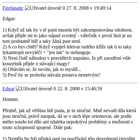
Firefanatic
27. 8. 2008 v 19:49:14
Edgar:
1) Když už tak by v té pasti musela být zakomponována odolnost,
avšak přijde mi to jako nápad zcestný - válečník v první linii je na
tom podstatně hůř a taky žáná past není.
2) A co bys chtěl? Když vypiješ lektvar rudého kříže tak ti to taky
lykantropii nevyléčí = "jen tak" to nefunguje.
3) Není čistě náhodou v pravidlech napsáno, že při zaostření vůle
kouzelník přijde o stávající magy?
4) Obávám se, že nevím, jak to myslíš...
5) Proč by se proboha stávala postava nemrtvým?
Edgar
22. 8. 2008 v 15:46:59
Hmmm.
Předně, jak už většina lidí psala, je tu stručné. Mně nevadí díla která
jsou stručná, právě naopak, dá se v nich lépe orientovat, ale podle
mého soudu tot dílo ani zdaleka nepokrývá problémy a možnosti s
touto schopností spojené. Dále pak:
1) Neměla by být nějaká past na používání této dovednosti (myslím