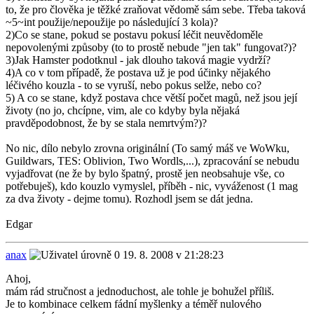
to, že pro člověka je těžké zraňovat vědomě sám sebe. Třeba taková
~5~int použije/nepoužije po následující 3 kola)?
2)Co se stane, pokud se postavu pokusí léčit neuvědoměle
nepovolenými způsoby (to to prostě nebude "jen tak" fungovat?)?
3)Jak Hamster podotknul - jak dlouho taková magie vydrží?
4)A co v tom případě, že postava už je pod účinky nějakého
léčivého kouzla - to se vyruší, nebo pokus selže, nebo co?
5) A co se stane, když postava chce větší počet magů, než jsou její
životy (no jo, chcípne, vim, ale co kdyby byla nějaká
pravděpodobnost, že by se stala nemrtvým?)?
No nic, dílo nebylo zrovna originální (To samý máš ve WoWku,
Guildwars, TES: Oblivion, Two Wordls,...), zpracování se nebudu
vyjadřovat (ne že by bylo špatný, prostě jen neobsahuje vše, co
potřebuješ), kdo kouzlo vymyslel, příběh - nic, vyváženost (1 mag
za dva životy - dejme tomu). Rozhodl jsem se dát jedna.
Edgar
anax
19. 8. 2008 v 21:28:23
Ahoj,
mám rád stručnost a jednoduchost, ale tohle je bohužel příliš.
Je to kombinace celkem fádní myšlenky a téměř nulového