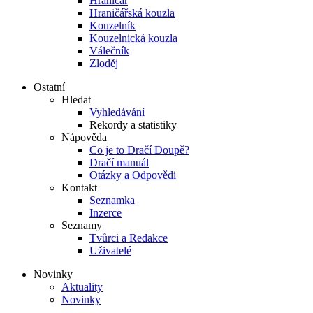
Hraničář
Hraničářská kouzla
Kouzelník
Kouzelnická kouzla
Válečník
Zloděj
Ostatní
Hledat
Vyhledávání
Rekordy a statistiky
Nápověda
Co je to Dračí Doupě?
Dračí manuál
Otázky a Odpovědi
Kontakt
Seznamka
Inzerce
Seznamy
Tvůrci a Redakce
Uživatelé
Novinky
Aktuality
Novinky