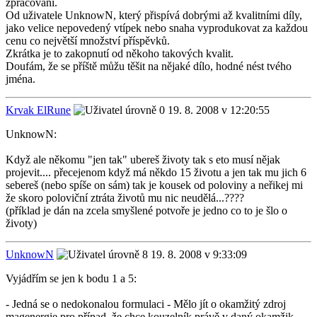
zpracování.
Od uživatele UnknowN, který přispívá dobrými až kvalitními díly,
jako velice nepovedený vtípek nebo snaha vyprodukovat za každou
cenu co největší množství příspěvků.
Zkrátka je to zakopnutí od někoho takových kvalit.
Doufám, že se příště můžu těšit na nějaké dílo, hodné nést tvého
jména.
Krvak ElRune
19. 8. 2008 v 12:20:55
UnknowN:
Když ale někomu "jen tak" ubereš životy tak s eto musí nějak
projevit.... přecejenom když má někdo 15 životu a jen tak mu jich 6
sebereš (nebo spíše on sám) tak je kousek od poloviny a neřikej mi
že skoro poloviční ztráta životů mu nic neudělá...????
(příklad je dán na zcela smyšlené potvoře je jedno co to je šlo o
životy)
UnknowN
19. 8. 2008 v 9:33:09
Vyjádřím se jen k bodu 1 a 5:
- Jedná se o nedokonalou formulaci - Mělo jít o okamžitý zdroj
magenergie pro případ, že chce kouzelník právě v daný okamžik