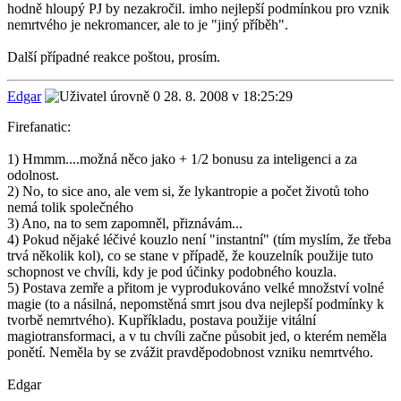
hodně hloupý PJ by nezakročil. imho nejlepší podmínkou pro vznik
nemrtvého je nekromancer, ale to je "jiný příběh".
Další případné reakce poštou, prosím.
Edgar
28. 8. 2008 v 18:25:29
Firefanatic:
1) Hmmm....možná něco jako + 1/2 bonusu za inteligenci a za
odolnost.
2) No, to sice ano, ale vem si, že lykantropie a počet životů toho
nemá tolik společného
3) Ano, na to sem zapomněl, přiznávám...
4) Pokud nějaké léčivé kouzlo není "instantní" (tím myslím, že třeba
trvá několik kol), co se stane v případě, že kouzelník použije tuto
schopnost ve chvíli, kdy je pod účinky podobného kouzla.
5) Postava zemře a přitom je vyprodukováno velké množství volné
magie (to a násilná, nepomstěná smrt jsou dva nejlepší podmínky k
tvorbě nemrtvého). Kupříkladu, postava použije vitální
magiotransformaci, a v tu chvíli začne působit jed, o kterém neměla
ponětí. Neměla by se zvážit pravděpodobnost vzniku nemrtvého.
Edgar