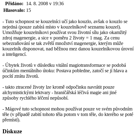
Přidáno:
14. 8. 2008 v 19:36
Hlasovalo:
15
- Tuto schopnost se kouzelníci učí jako kouzlo, avšak o kouzlo se
nejedná (pouze zabírá místo v kouzelníkově seznamu kouzel).
Umožňuje kouzelníkovi používat svou životní sílu jako okamžitý
zdroj magenergie, a sice v poměru 2 životy = 1 mag. Za cenu
sebezraňování se tak zvětší množství magenergie, kterým může
kouzelník disponovat, nad běžnou mez danou kouzelníkovou úrovní
a inteligencí.
- Úbytek životů v důsledku vitální magiotransformace se podobá
účinkům mentálního útoku: Postava pobledne, zatočí se jí hlava a
pocítí ztrátu životů.
- takto ztracené životy lze kromě odpočinku navrátit pouze
alchymistickými lektvary - hraničářská léčivá magie ani jiné
způsoby rychlého léčení nepůsobí.
- Mágové tuto schopnost mohou používat pouze ve svém původním
těle (v případě zabití tohoto těla potom v tom těle, do kterého se poté
přemístí).
Diskuze