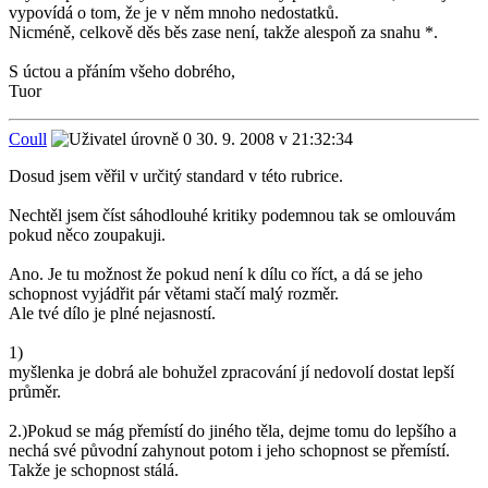
vypovídá o tom, že je v něm mnoho nedostatků.
Nicméně, celkově děs běs zase není, takže alespoň za snahu *.
S úctou a přáním všeho dobrého,
Tuor
Coull
30. 9. 2008 v 21:32:34
Dosud jsem věřil v určitý standard v této rubrice.
Nechtěl jsem číst sáhodlouhé kritiky podemnou tak se omlouvám
pokud něco zoupakuji.
Ano. Je tu možnost že pokud není k dílu co říct, a dá se jeho
schopnost vyjádřit pár větami stačí malý rozměr.
Ale tvé dílo je plné nejasností.
1)
myšlenka je dobrá ale bohužel zpracování jí nedovolí dostat lepší
průměr.
2.)Pokud se mág přemístí do jiného těla, dejme tomu do lepšího a
nechá své původní zahynout potom i jeho schopnost se přemístí.
Takže je schopnost stálá.