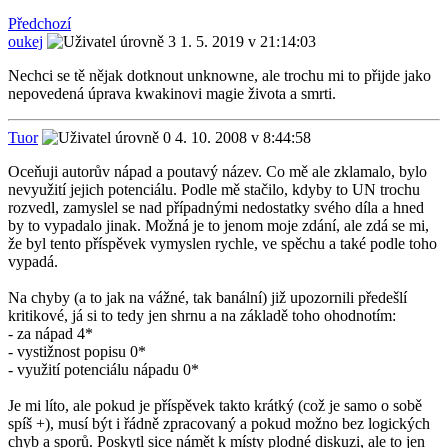
Předchozí
oukej
1. 5. 2019 v 21:14:03
Nechci se tě nějak dotknout unknowne, ale trochu mi to přijde jako
nepovedená úprava kwakinovi magie života a smrti.
Tuor
4. 10. 2008 v 8:44:58
Oceňuji autorův nápad a poutavý název. Co mě ale zklamalo, bylo
nevyužití jejich potenciálu. Podle mě stačilo, kdyby to UN trochu
rozvedl, zamyslel se nad případnými nedostatky svého díla a hned
by to vypadalo jinak. Možná je to jenom moje zdání, ale zdá se mi,
že byl tento příspěvek vymyslen rychle, ve spěchu a také podle toho
vypadá.
Na chyby (a to jak na vážné, tak banální) již upozornili předešlí
kritikové, já si to tedy jen shrnu a na základě toho ohodnotím:
- za nápad 4*
- vystižnost popisu 0*
- využití potenciálu nápadu 0*
Je mi líto, ale pokud je příspěvek takto krátký (což je samo o sobě
spíš +), musí být i řádně zpracovaný a pokud možno bez logických
chyb a sporů. Poskytl sice námět k místy plodné diskuzi, ale to jen