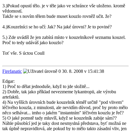
3.)Pokud opustí tělo. je v těle jako ve schránce vše uloženo. kromě
vědomostí.
Takže se s novím tělem bude muset kouzlo rovněž učit. že?
4.)Kouzelníci se ho učí: Jak? Na jaké úrovni? Je to poviné?
5.) Zde uvádíš že jen zabírá místo v kouzelníkově seznamu kouzel.
Proč to tedy udáváš jako kouzlo?
Toť vše. S úctou Coull
Firefanatic
30. 8. 2008 v 15:41:38
Edgar:
1) Proč to dělat jednoduše, když to jde složitě...
2) Dobře, tak jako příklad nevezmeme lykantropii, ale výrobu
artefaktů.
4) Na vyšších úrovních bude kouzelník téměř určitě "pod vlivem"
léčivého kouzla, z minulosti, ale nevidím důvod, proč by proto mělo
něco selhávat... imho o jakém "instantním" léčivém kouzlu je řeč?
5) O jaké pomstě tady mluvíš, když se kouzelník zabije sám??
Náhle působící jed je taky dost nesmyslná představa, byť možná ne
tak úplně nepravidlová, ale pokud by to mělo takto zásadní vliv, jen