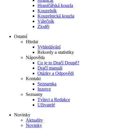
Hraničář
Hraničářská kouzla
Kouzelník
Kouzelnická kouzla
Válečník
Zloděj
Ostatní
Hledat
Vyhledávání
Rekordy a statistiky
Nápověda
Co je to Dračí Doupě?
Dračí manuál
Otázky a Odpovědi
Kontakt
Seznamka
Inzerce
Seznamy
Tvůrci a Redakce
Uživatelé
Novinky
Aktuality
Novinky