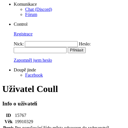
Komunikace
Chat (Discord)
Fórum
Control
Registrace
Nick:
Heslo:
Zapomněl jsem heslo
Doupě jinde
Facebook
Uživatel Coull
Info o uživateli
ID
15767
Věk
19910329
Popis
Pro porušování řádu města odsouzen do vyhnanství!