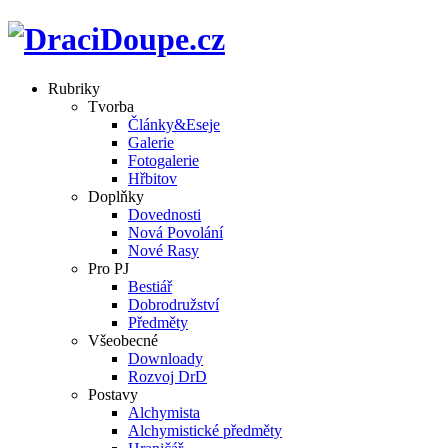
Rubriky
Tvorba
Články&Eseje
Galerie
Fotogalerie
Hřbitov
Doplňky
Dovednosti
Nová Povolání
Nové Rasy
Pro PJ
Bestiář
Dobrodružství
Předměty
Všeobecné
Downloady
Rozvoj DrD
Postavy
Alchymista
Alchymistické předměty