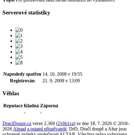
Serverové statistiky
Naposledy spatřen
14. 10. 2008 v 19:55
Registrován
21. 9. 2008 v 13:09
Věhlas
Reputace
Kladná
Záporná
-
-
DraciDoupe.cz
verze 2.369 (
216b1ca
) ze dne 18. 7. 2026 © 2018–
2026
Almad
a ostatní přispěvatelé
. DrD, Dračí doupě a Altar jsou
ochranné známky společnosti ALTAR. Všechna práva vyhrazena.