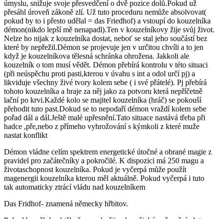
úmyslu, snižuje svoje přesvedčení o dvě pozice dolů.Pokud už
přesáhl úroveň zákoně zlí. Už tuto proceduru nemůže absolvovat(
pokud by to i přesto udělal = das Friedhof) a vstoupí do kouzelníka
démon(nikdo lepší mě nenapadl).Ten v kouzelníkovy žije svůj život.
Nelze ho nijak z kouzelníka dostat, neboť se stal jeho součástí bez
které by nepřežil.Démon se projevuje jen v určitou chvíli a to jen
když je kouzelníkova tělesná schránka ohrožena. Jakkoli ale
kouzelník o tom musí vědět. Démon přebírá kontrolu v této situaci
(při neúspěchu proti pasti,kterou v úvahu s int a odol určí pj) a
likviduje všechny živé tvory kolem sebe ( i své přátelé). Pj přebírá
tohoto kouzelníka a hraje za něj jako za potvoru která nepříčetně
lační po krvi.Každé kolo se majitel kouzelníka (hráč) se pokouší
přehodit tuto past.Dokud se to nepodaří démon vraždí kolem sebe
pořad dál a dál.Ještě malé upřesnění.Tato situace nastává třeba při
hadce ,pře,nebo z přímeho vyhrožování s kýmkoli z které muže
nastat konflikt
Démon vládne celím spektrem energetické útočné a obrané magie z
pravidel pro začátečníky a pokročilé. K dispozici má 250 magu a
životaschopnost kouzelníka. Pokud je vyčerpá může použít
magenergii kouzelníka kterou měl aktuálně. Pokud vyčerpá i tuto
tak automaticky ztrácí vládu nad kouzelníkem
Das Fridhof- znamená německy hřbitov.