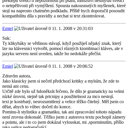
překlepů svědčí o nepozornosti při psaní, množství nesmyslů svědčí
o netrpělivosti při vymýšlení. Spousta nakousnutých myšlenek, které
stojí na naprosto chatrném podkladu. Příště bych doporučil posoudit
kompatibilitu díla s pravidly a nechat si text zkontrolovat.
Emiel
11. 1. 2008 v 20:31:03
Suk:
Ty klikyháky se většinou stávají, když použiješ nějaký znak, který
lze na klávesnici vytvořit, pomocí různých kiombinací kláves, ale v
jazyku serveru není uveden, takže ho nedokáže přečíst.
Emiel
11. 1. 2008 v 20:06:52
Zdravím autora,
Jako klasicky jsem si nečetl předchozí kritiky a mylsím, že zde to
nemá ani cenu.
Určitě zde bylo už hdoněkrát řečeno, že dílo je gramaticky na velmi
nízké úrovni, stejně tak pricnipy a použitelnost za mco nestojí.
text je kostrbatý, nesrozumitlený a velice těžko čitelný. Měl jsem co
dělat, abych to vůbec dočetl do konce.
Pominu-li stylistiku a gramatiku, tak ani zpracování tohoto nápadu
není zrovna dokonalé. Těžko jsem z autorova textu pochopil zámery
a pointu, ale i to co jsem dokázal vylouskat, mi ,sporminutím, přišlo
jako velice nedostačující.