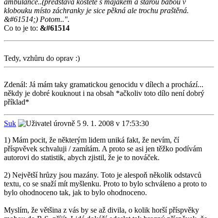
ambulance..(představa koštěte s majákem a starou babou v
klobouku místo záchranky je sice pěkná ale trochu praštěná.
&#61514;) Potom..".
Co to je to:
&#61514
Tedy, vzhůru do oprav :)
Zdenál: Já mám taky gramatickou genocidu v dílech a prochází...
někdy je dobré kouknout i na obsah *ačkoliv toto dílo není dobrý
příklad*
Suk
9. 1. 2008 v 17:53:30
1) Mám pocit, že některým lidem uniká fakt, že nevím, čí
příspvěvek schvaluji / zamítám. A proto se asi jen těžko podívám
autorovi do statistik, abych zjistil, že je to nováček.
2) Největší hrůzy jsou mazány. Toto je alespoň několik odstavců
textu, co se snaží mít myšlenku. Proto to bylo schváleno a proto to
bylo ohodnoceno tak, jak to bylo ohodnoceno.
Myslím, že většina z vás by se až divila, o kolik horší příspvěky