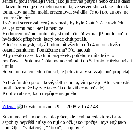
Jenže tu jsou i vedlejší věci, jako je zrovna putyka nebo chat a další
takovouto věcí je dle mého názoru ta, že server slouží také lidem k
tomu, aby na něm mohli prezentovat svá díla. Je to i pro autory, ne
jen pro čtenáře.
Jistě, mít server zahlcený nesmysly by bylo špatné. Ale rozhlédni
se... je tomu tak? Není a nebude.
Hodnocení máme proto, aby si mohl čtenář vybrat již podle počtu
hvězdiček příspěvek, který bude chtít použít.
A teď se zamysli, když budou mít všechna díla 4 nebo 5 hvězd a
ostatní zamítnem. Pomůžeme mu? Ne, naopak.
Aby někdo našel kvalitní příspěvek, potřebuje mít dle čeho
rozlišovat. Proto má škála hodnocení od 0 do 5. Proto je třeba užívat
i nulu.
Server nemá jen jednu funkci, je jich víc a ty se vzájemně proplétají.
Nebráním dílo jako takové, četl jsem ho, vím jaké je. Ale jsem ostře
proti názoru, že by zde takováta díla vůbec neměla být.
Kord v rubrice, kam nepřijde nic jiného.
Zdenál
9. 1. 2008 v 15:42:48
Suku, nechci ti moc vrtat do práce, ale neni na redaktorovi aby
aspoň ty největší hrůzy co bijí do očí, jako "požije" myšlený jako
"použije", "vidařený", "ůtoku", ... opravil?