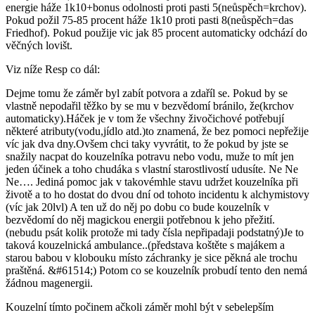
energie háže 1k10+bonus odolnosti proti pasti 5(neůspěch=krchov).
Pokud požil 75-85 procent háže 1k10 proti pasti 8(neůspěch=das
Friedhof). Pokud použije vic jak 85 procent automaticky odchází do
věčných lovišt.
Viz níže Resp co dál:
Dejme tomu že záměr byl zabít potvora a zdaříl se. Pokud by se
vlastně nepodařil těžko by se mu v bezvědomí bránilo, že(krchov
automaticky).Háček je v tom že všechny živočichové potřebují
některé atributy(vodu,jídlo atd.)to znamená, že bez pomoci nepřežije
víc jak dva dny.Ovšem chci taky vyvrátit, to že pokud by jste se
snažily nacpat do kouzelníka potravu nebo vodu, muže to mít jen
jeden účinek a toho chudáka s vlastní starostlivostí udusíte. Ne Ne
Ne…. Jediná pomoc jak v takovémhle stavu udržet kouzelníka při
životě a to ho dostat do dvou dní od tohoto incidentu k alchymistovy
(víc jak 20lvl) A ten už do něj po dobu co bude kouzelník v
bezvědomí do něj magickou energii potřebnou k jeho přežití.
(nebudu psát kolik protože mi tady čísla nepřipadaji podstatný)Je to
taková kouzelnická ambulance..(představa koštěte s majákem a
starou babou v klobouku místo záchranky je sice pěkná ale trochu
praštěná. &#61514;) Potom co se kouzelník probudí tento den nemá
žádnou magenergii.
Kouzelní tímto počinem ačkoli záměr mohl být v sebelepším