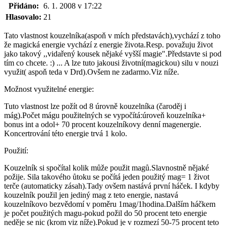
Přidáno:
6. 1. 2008 v 17:22
Hlasovalo:
21
Tato vlastnost kouzelníka(aspoň v mích představách),vychází z toho
že magická energie vychází z energie života.Resp. považuju život
jako takový ,,vidařený kousek nějaké vyšší magie".Představte si pod
tím co chcete. :) ... A lze tuto jakousi životní(magickou) silu v nouzi
využit( aspoň teda v Drd).Ovšem ne zadarmo.Viz níže.
Možnost využitelné energie:
Tuto vlastnost lze požít od 8 úrovně kouzelníka (čaroděj i
mág).Počet mágu použitelných se vypočítá:úroveň kouzelníka+
bonus int a odol+ 70 procent kouzelníkovy denní magenergie.
Koncertrování této energie trvá 1 kolo.
Použití:
Kouzelník si spočítal kolik může použit magů.Slavnostně nějaké
požije. Sila takového ůtoku se počítá jeden použitý mag= 1 život
terče (automaticky zásah).Tady ovšem nastává první háček. I kdyby
kouzelník použil jen jediný mag z teto energie, nastavá
kouzelníkovo bezvědomí v poměru 1mag/1hodina.Dalším háčkem
je počet použitých magu-pokud požil do 50 procent teto energie
neděje se nic (krom viz níže).Pokud je v rozmezí 50-75 procent teto