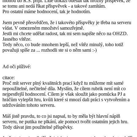
mohou do R.S. příjít. Lidé dokáží odeslat tak hrozný příspěvek, že
se tomu ani nedá říkat příspvěvek - a takové zamítám.
Pro ostatní máme hodnocení, tak je hodnotím.
Jsem pevně přesvědčen, že i takovéto příspvěky je třeba na serveru
vídat. V omezeném množství samozřejmě.
Jestli mi chcete udělat radost, tak mi sem napište něco na OHZD.
Jasného vítěze.
Tedy něco, co bude mnohem lepší, než vítěz minulý, toho totiž
považuji spíše za ... rozhodli ste si o něm sami :-)
Ad oči plíživé:
citace:
Proč mít server plný kvalitních prací když tu můžeme mít samé
nepoužitelné, nečitelné díla. Myslím, že cílem rubrik není mít co
nejpestřejší hodnocení. Cílem je však sloužit jako pomůcka PJ a
hráčům vylepšit hru, kvůli které si mnozí dali práci s vytvořením a
udržováním tohoto serveru.
Máš jistě pravdu, to co jsi napsal, to by měla být hlavní náplň
serveru, ne putika ne plkání, ale pomoct tvořit ostatním jejich hru.
Tedy dávat jim použitelné příspěvky.