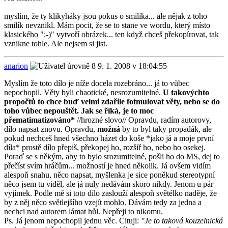
myslím, že ty klikyháky jsou pokus o smilíka... ale nějak z toho
smilík nevznikl. Mám pocit, že se to stane ve wordu, který místo
klasického ":-)" vytvoří obrázek... ten když chceš překopírovat, tak
vznikne tohle. Ale nejsem si jist.
anarion
9. 1. 2008 v 18:04:55
Myslím že toto dílo je níže docela rozebráno... já to vůbec
nepochopil. Věty byli chaotické, nesrozumitelné.
U takovýchto
propočtů to chce buď velmi zdařile fotmulovat věty, nebo se do
toho vůbec nepouštět. Jak se říká, je to moc
přematimatizováno*
//hrozné slovo// Opravdu, radím autorovy,
dílo napsat znovu. Opravdu,
možná
by to byl taky propadák, ale
pokud nechceš hned všechno házet do koše *jako já a moje první
díla* prostě dílo přepiš, překopej ho, rozšiř ho, nebo ho osekej.
Poraď se s někým, aby to bylo srozumitelné, pošli ho do MS, dej to
přečíst svím hráčům... možností je hned několik. Já ovšem vidím
alespoň snahu, něco napsat, myšlenka je sice poněkud stereotypní
něco jsem tu viděl, ale já nuly nedávám skoro nikdy. Jenom u pár
vyjímek. Podle mě si toto dílo zaslouží alespoň světélko naděje, že
by z něj něco světlejšího vzejít mohlo. Dávám tedy za jedna a
nechci nad autorem lámat hůl. Nepřeji to nikomu.
Ps. Já jenom nepochopil jednu věc. Cituji:
"Je to taková kouzelnická