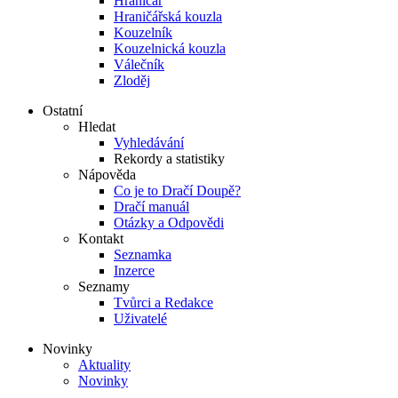
Hraničář
Hraničářská kouzla
Kouzelník
Kouzelnická kouzla
Válečník
Zloděj
Ostatní
Hledat
Vyhledávání
Rekordy a statistiky
Nápověda
Co je to Dračí Doupě?
Dračí manuál
Otázky a Odpovědi
Kontakt
Seznamka
Inzerce
Seznamy
Tvůrci a Redakce
Uživatelé
Novinky
Aktuality
Novinky