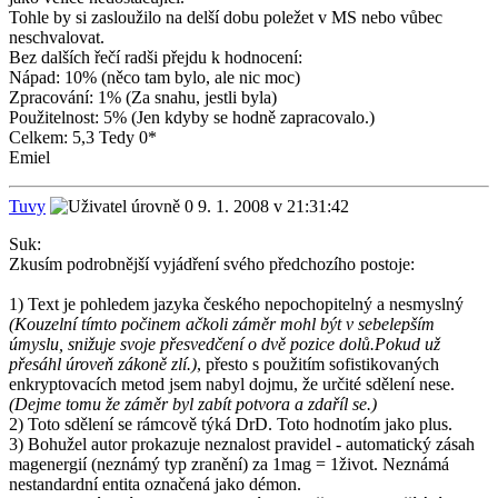
Tohle by si zasloužilo na delší dobu poležet v MS nebo vůbec
neschvalovat.
Bez dalších řečí radši přejdu k hodnocení:
Nápad: 10% (něco tam bylo, ale nic moc)
Zpracování: 1% (Za snahu, jestli byla)
Použitelnost: 5% (Jen kdyby se hodně zapracovalo.)
Celkem: 5,3 Tedy 0*
Emiel
Tuvy
9. 1. 2008 v 21:31:42
Suk:
Zkusím podrobnější vyjádření svého předchozího postoje:
1) Text je pohledem jazyka českého nepochopitelný a nesmyslný
(Kouzelní tímto počinem ačkoli záměr mohl být v sebelepším
úmyslu, snižuje svoje přesvedčení o dvě pozice dolů.Pokud už
přesáhl úroveň zákoně zlí.)
, přesto s použitím sofistikovaných
enkryptovacích metod jsem nabyl dojmu, že určité sdělení nese.
(Dejme tomu že záměr byl zabít potvora a zdaříl se.)
2) Toto sdělení se rámcově týká DrD. Toto hodnotím jako plus.
3) Bohužel autor prokazuje neznalost pravidel - automatický zásah
magenergií (neznámý typ zranění) za 1mag = 1život. Neznámá
nestandardní entita označená jako démon.