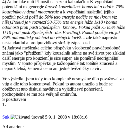
4) Autor také nutí PJ nosti na sezení kalkulačku: K vypočítání
potenciální magenergie
úroveň kouzelníka+ bonus int a odol+ 70%
kouzelníkovy denní magenergie
a k vypočítání následků jejího
použití:
pokud požil do 50% teto energie neděje se nic (krom viz
níže).Pokud je v rozmezí 50-75% teto energie háže 1k10+bonus
odolnosti proti pasti 5(neůspěch=krchov). Pokud požil 75-85% háže
1k10 proti pasti 8(neůspěch=das Friedhof). Pokud použije vic jak
85% automaticky odchází do věčných lovišt.
- zde také naprosto
nestandardní a protipravidlový složitý zápis pasti.
5) Jádrová myšlenka celého příspěvku všeobecně pravděpodobně
známá jako "přetížení" kdy kouzelník sáhne na své život pro získání
další energie pro kouzlení je sice super, ale poměrně neoriginální
myslím. V tomto příspěvku je každopádně tak totálně ztracená a
nepoužitelná, že nemá cenu ani jedné hvězdičky navíc.
Ve výsledku jsem tedy toto kompletně nesmyslné dílo považoval za
vtip a dle toho komentoval. Pokud to autora urazilo a bude se
obtěžovat tuto diskusi navštívit a vyjádřit své pohoršení,
pochopitelně se mu zde veřejně omluvím.
S pozdravem
T.
Suk
9. 1. 2008 v 18:08:16
Ad anarion: