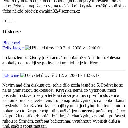
Pokud by někdo chtěl něco osobněji,nebo nějaký upřesnění, dotaz
nebo třeba jen napište co vy na to.Jakákoli krytyka potěší(aspoň si to
třeba někdo přečte): qwakin32@seznam.cz
Lukas.
Diskuze
Předchozí
Felix Jaeger
3. 4. 2008 v 12:40:01
no kouzlení za životy je zpracováno pořádně v Asterionu-Falešná
apokalypsa...raději se podívejte tam...tohle je k ničemu
Folcwine
12. 2. 2008 v 13:56:37
Nevím nad čím diskutujete, tohle dílo zcela jasně za 5. Podívejte se
na tu gramatikou dokonalost. KrytYka nemá co vytknout, mezi
posledním slovem věty a tečkou čárka je a mezi prvním slovem a
tečkou z předešlé věty není. To je naprosto vynikající a neokoukaná
myšlenka. Taktéž závorky a smajlíky nemají chybu. Jen bych autora
pokáral za to, že po chcípnutí používá jen omezený počet popisů, co
tak použít například: prdět do hlíny, čuchat kytky zespodu, potřást si
rukou se Smrtěm, zatřepat bačkorama, vytuhnout, vypustit dušu a
jiné, stačí zapojit fantazii.