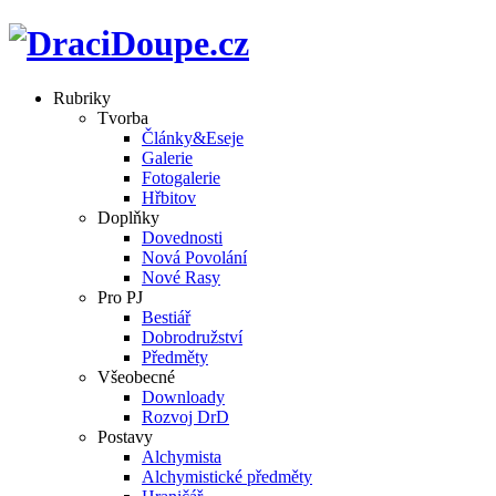
Rubriky
Tvorba
Články&Eseje
Galerie
Fotogalerie
Hřbitov
Doplňky
Dovednosti
Nová Povolání
Nové Rasy
Pro PJ
Bestiář
Dobrodružství
Předměty
Všeobecné
Downloady
Rozvoj DrD
Postavy
Alchymista
Alchymistické předměty