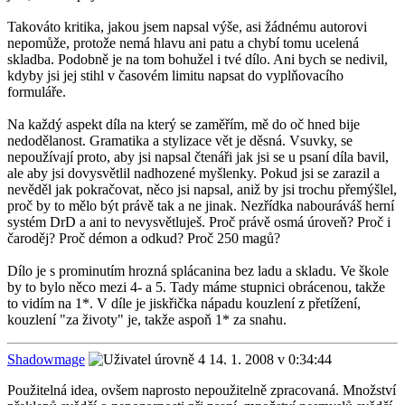
Takováto kritika, jakou jsem napsal výše, asi žádnému autorovi
nepomůže, protože nemá hlavu ani patu a chybí tomu ucelená
skladba. Podobně je na tom bohužel i tvé dílo. Ani bych se nedivil,
kdyby jsi jej stihl v časovém limitu napsat do vyplňovacího
formuláře.
Na každý aspekt díla na který se zaměřím, mě do oč hned bije
nedodělanost. Gramatika a stylizace vět je děsná. Vsuvky, se
nepoužívají proto, aby jsi napsal čtenáři jak jsi se u psaní díla bavil,
ale aby jsi dovysvětlil nadhozené myšlenky. Pokud jsi se zarazil a
nevěděl jak pokračovat, něco jsi napsal, aniž by jsi trochu přemýšlel,
proč by to mělo být právě tak a ne jinak. Nezřídka nabouráváš herní
systém DrD a ani to nevysvětluješ. Proč právě osmá úroveň? Proč i
čaroděj? Proč démon a odkud? Proč 250 magů?
Dílo je s prominutím hrozná splácanina bez ladu a skladu. Ve škole
by to bylo něco mezi 4- a 5. Tady máme stupnici obrácenou, takže
to vidím na 1*. V díle je jiskřička nápadu kouzlení z přetížení,
kouzlení "za životy" je, takže aspoň 1* za snahu.
Shadowmage
14. 1. 2008 v 0:34:44
Použitelná idea, ovšem naprosto nepoužitelně zpracovaná. Množství